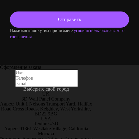
Нажимая кнопку, вы принимаете
условия пользовательского
соглашения
Оформление заказа
Выберите свой город
UK
3D Wall Panel Company
Адрес: Unit 1 Nelsons Transport Yard, Halifax
Road Cross Roads, Keighley, West Yorkshire,
BD22 9BG
USA
Textures-3D
Адрес: 91361 Westlake Village, California
Москва
Фирменный шоурум «Artpole. Инновации в