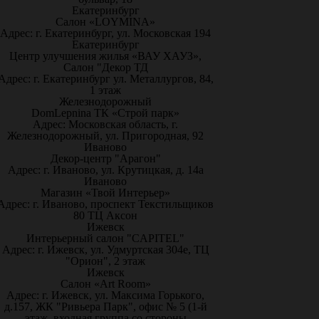
Екатеринбург
Салон «LOYMINA»
Адрес: г. Екатеринбург, ул. Московская 194
Екатеринбург
Центр улучшения жилья «ВАУ ХАУЗ»,
Салон "Декор ТД
Адрес: г. Екатеринбург ул. Металлургов, 84,
1 этаж
Железнодорожный
DomLepnina ТК «Строй парк»
Адрес: Московская область, г.
Железнодорожный, ул. Пригородная, 92
Иваново
Декор-центр "Арагон"
Адрес: г. Иваново, ул. Крутицкая, д. 14а
Иваново
Магазин «Твой Интерьер»
Адрес: г. Иваново, проспект Текстильщиков
80 ТЦ Аксон
Ижевск
Интерьерный салон "CAPITEL"
Адрес: г. Ижевск, ул. Удмуртская 304е, ТЦ
"Орион", 2 этаж
Ижевск
Салон «Art Room»
Адрес: г. Ижевск, ул. Максима Горького,
д.157, ЖК "Ривьера Парк", офис № 5 (1-й
этаж, входная группа со стороны