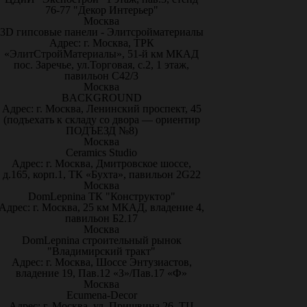
76-77 "Декор Интерьер"
Москва
3D гипсовые панели - Элитсройматериалы
Адрес: г. Москва, ТРК
«ЭлитСтройМатериалы», 51-й км МКАД
пос. Заречье, ул.Торговая, с.2, 1 этаж,
павильон С42/3
Москва
BACKGROUND
Адрес: г. Москва, Ленинский проспект, 45
(подъехать к складу со двора — ориентир
ПОДЪЕЗД №8)
Москва
Ceramics Studio
Адрес: г. Москва, Дмитровское шоссе,
д.165, корп.1, ТК «Бухта», павильон 2G22
Москва
DomLepnina ТК "Конструктор"
Адрес: г. Москва, 25 км МКАД, владение 4,
павильон Б2.17
Москва
DomLepnina строительный рынок
"Владимирский тракт"
Адрес: г. Москва, Шоссе Энтузиастов,
владение 19, Пав.12 «З»/Пав.17 «Ф»
Москва
Ecumena-Decor
Адрес: г. Москва, ул. Пришвина 26, ТЦ