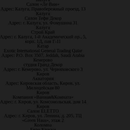
Салон «Ле Вин»
Адрес: Калуга, Правобережный проезд, 13
Калуга
Салон Тефи Декор
Адрес: г. Калуга, ул. Фомушина 31
Калуга
Строй Край
Адрес: г. Калуга, 1-й Академический пр., 5,
корп. 1Д, пав Г-11
Катар
Exotic International General Trading Qatar
Адрес: P.O. Box 3507, Jeddah, Saudi Arabia
Кемерово
студия Гранд Декор
Адрес: г. Кемерово, ул. Черняховского 3
Киров
Акватория
Адрес: Кировская область, Киров, ул.
Милицейская 80
Киров
Компания «Ванная&Комната»
Адрес: г. Киров, ул. Комсомольская, дом 14
Киров
Салон ELETTO
Адрес: г. Киров, ул. Ленина, д. 205, ТЦ
«Green Haus», этаж 2
Коломна
Евро-Краски