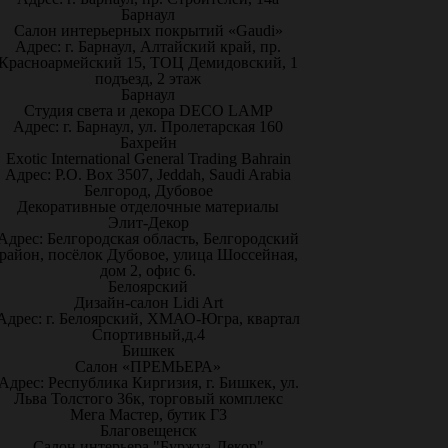
Барнаул
Салон интерьерных покрытий «Gaudi»
Адрес: г. Барнаул, Алтайский край, пр.
Красноармейский 15, ТОЦ Демидовский, 1
подъезд, 2 этаж
Барнаул
Студия света и декора DECO LAMP
Адрес: г. Барнаул, ул. Пролетарская 160
Бахрейн
Exotic International General Trading Bahrain
Адрес: P.O. Box 3507, Jeddah, Saudi Arabia
Белгород, Дубовое
Декоративные отделочные материалы
Элит-Декор
Адрес: Белгородская область, Белгородский
район, посёлок Дубовое, улица Шоссейная,
дом 2, офис 6.
Белоярский
Дизайн-салон Lidi Art
Адрес: г. Белоярский, ХМАО-Югра, квартал
Спортивный,д.4
Бишкек
Салон «ПРЕМЬЕРА»
Адрес: Республика Киргизия, г. Бишкек, ул.
Льва Толстого 36к, торговый комплекс
Мега Мастер, бутик Г3
Благовещенск
Салон интерьера "Буржуа-Декор"