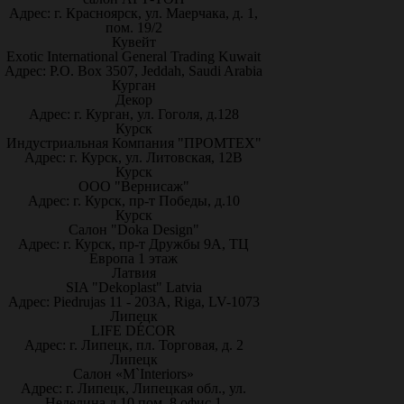
Адрес: г. Красноярск, ул. Маерчака, д. 1,
пом. 19/2
Кувейт
Exotic International General Trading Kuwait
Адрес: P.O. Box 3507, Jeddah, Saudi Arabia
Курган
Декор
Адрес: г. Курган, ул. Гоголя, д.128
Курск
Индустриальная Компания "ПРОМТЕХ"
Адрес: г. Курск, ул. Литовская, 12В
Курск
ООО "Вернисаж"
Адрес: г. Курск, пр-т Победы, д.10
Курск
Салон "Doka Design"
Адрес: г. Курск, пр-т Дружбы 9А, ТЦ
Европа 1 этаж
Латвия
SIA "Dekoplast" Latvia
Адрес: Piedrujas 11 - 203A, Riga, LV-1073
Липецк
LIFE DÉCOR
Адрес: г. Липецк, пл. Торговая, д. 2
Липецк
Салон «M`Interiors»
Адрес: г. Липецк, Липецкая обл., ул.
Неделина д.10 пом. 8 офис 1