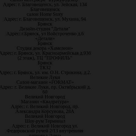
Адрес: г. Благовещенск, ул. Зейская, 134
Благовещенск
салон Home Story
Адрес: г. Благовещенск, ул. Мухина, 94
Брянск
Дизайн-студия "Детали"
Адрес: г.Брянск, ул Войстроченко д.6
«Детали»
Брянск
Студия декора «Хамелеон»
Адрес: г. Брянск, ул. Красноармейская д.93б
(2 этаж), ТЦ "ПРОФИЛЬ"
Брянск
ТК32
Адрес: г. Брянск, ул. им. О.Н. Строкина, д.2.
Великие Луки
Салон-магазин «FORMAT»
Адрес: г. Великие Луки, пр. Октябрьский д.
60
Великий Новгород
Магазин «Квадратура»
Адрес: г. Великий Новгород, пр.
Александра Корсунова, 28А
Великий Новгород
Шоу-рум Терминал
Адрес: г. Великий Новгород ул.
Федоровский ручей 2/13 внутренняя
парковка Диеза