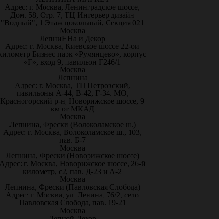
Адрес: г. Москва, Ленинградское шоссе,
Дом. 58, Стр. 7, ТЦ Интерьер дизайн
"Водный", 1 Этаж цокольный, Секция 021
Москва
ЛепниННа и Декор
Адрес: г. Москва, Киевское шоссе 22-ой
километр Бизнес парк «Румянцево», корпус
«Г», вход 9, павильон Г246/1
Москва
Лепнина
Адрес: г. Москва, ТЦ Петровский,
павильоны А-44, В-42, Г-34. МО,
Красногорский р-н, Новорижское шоссе, 9
км от МКАД
Москва
Лепнина, Фрески (Волоколамское ш.)
Адрес: г. Москва, Волоколамское ш., 103,
пав. Б-7
Москва
Лепнина, Фрески (Новорижское шоссе)
Адрес: г. Москва, Новорижское шоссе, 26-й
километр, с2, пав. Д-23 и А-2
Москва
Лепнина, Фрески (Павловская Слобода)
Адрес: г. Москва, ул. Ленина, 76/2, село
Павловская Слобода, пав. 19-21
Москва
Лепной Декор