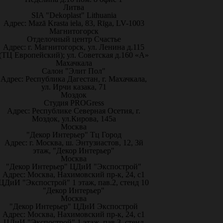
Литва
SIA "Dekoplast" Lithuania
Адрес: Mazā Krasta iela, 83, Rīga, LV-1003
Магнитогорск
Отделочный центр Счастье
Адрес: г. Магнитогорск, ул. Ленина д.115
(ТЦ Европейский); ул. Советская д.160 «А»
Махачкала
Салон "Элит Пол"
Адрес: Республика Дагестан, г. Махачкала,
ул. Ирчи казака, 71
Моздок
Студия PROGress
Адрес: Республике Северная Осетия, г.
Моздок, ул.Кирова, 145а
Москва
"Декор Интерьер" Тц Город
Адрес: г. Москва, ш. Энтузиастов, 12, 3й
этаж, "Декор Интерьер"
Москва
"Декор Интерьер" ЦДиИ "Экспострой"
Адрес: Москва, Нахимовский пр-к, 24, с1
ЦДиИ "Экспострой" 1 этаж, пав.2, стенд 10
"Декор Интерьер"
Москва
"Декор Интерьер" ЦДиИ Экспострой
Адрес: Москва, Нахимовский пр-к, 24, с1
ЦДиИ "Экспострой" 1 этаж, пав.3, стенд