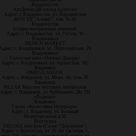
Владивосток
АртДекор-ДВ (склад Артполе)
Адрес: г. Владивосток, ул. Бородинская
46/50 ТЦ "Альянс", пав. № 26
Владивосток
Студия интерьерных решений
Адрес: г. Владивосток, ул. Гоголя, 30
Владикавказ
DESIGN MARKET
Адрес: г. Владикавказ, ул. Первомайская, 28
Владикавказ
Салон-магазин «Лепные Декоры»
Адрес: г. Владикавказ, ул. Ардонская, 182
Владимир
OMEGA SALON
Адрес: г. Владимир, ул. Мира, 49, пом. 20
Владимир
PILLAR Магазин чистовых материалов
Адрес: г. Владимир, ул. Куйбышева 28е ТЦ
«Подкова»
Владимир
Салон «Философия Интерьера»
Адрес: г. Владимир, ул. Большая
Нижегородская д.32
Волгоград
DECOLE шоу-рум (Салон "Декорация")
Адрес: г. Волгоград, ул. 25 лет Октября, 1,
офис 104. Оптово-строительный рынок на