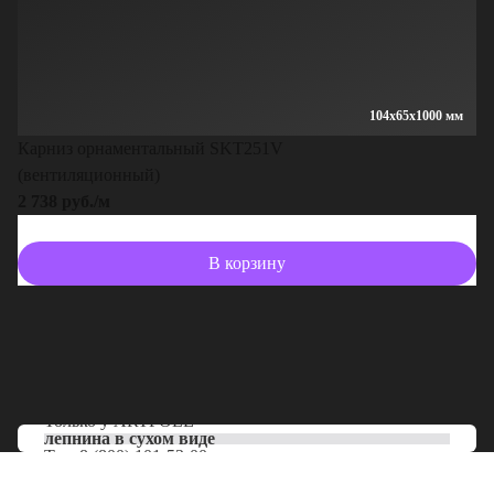
104x65x1000 мм
Карниз орнаментальный SKT251V
(вентиляционный)
2 738 руб./м
В корзину
Только у
ARTPOLE
лепнина в сухом виде
Тел:
8 (800) 101-53-00