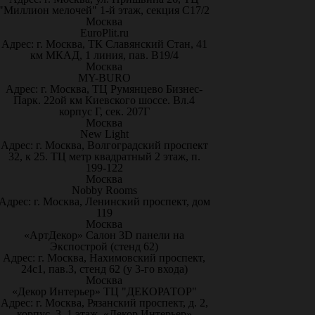
"Миллион мелочей" 1-й этаж, секция С17/2
Москва
EuroPlit.ru
Адрес: г. Москва, ТК Славянский Стан, 41
км МКАД, 1 линия, пав. В19/4
Москва
MY-BURO
Адрес: г. Москва, ТЦ Румянцево Бизнес-
Парк. 22ой км Киевского шоссе. Вл.4
корпус Г, сек. 207Г
Москва
New Light
Адрес: г. Москва, Волгоградский проспект
32, к 25. ТЦ метр квадратный 2 этаж, п.
199-122
Москва
Nobby Rooms
Адрес: г. Москва, Ленинский проспект, дом
119
Москва
«АртДекор» Салон 3D панели на
Экспострой (стенд 62)
Адрес: г. Москва, Нахимовский проспект,
24с1, пав.3, стенд 62 (у 3-го входа)
Москва
«Декор Интерьер» ТЦ "ДЕКОРАТОР"
Адрес: г. Москва, Рязанский проспект, д. 2,
корпус. 3, 1 этаж, «Декор Интерьер»