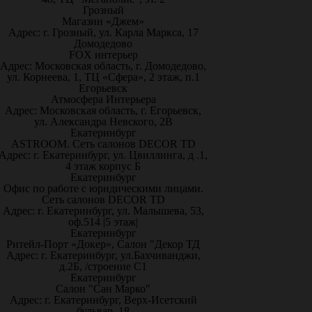
Грозный
Магазин «Джем»
Адрес: г. Грозный, ул. Карла Маркса, 17
Домодедово
FOX интерьер
Адрес: Московская область, г. Домодедово,
ул. Корнеева, 1, ТЦ «Сфера», 2 этаж, п.1
Егорьевск
Атмосфера Интерьера
Адрес: Московская область, г. Егорьевск,
ул. Александра Невского, 2В
Екатеринбург
ASTROOM. Сеть салонов DECOR TD
Адрес: г. Екатеринбург, ул. Цвиллинга, д .1,
4 этаж корпус Б
Екатеринбург
Офис по работе с юридическими лицами.
Сеть салонов DECOR TD
Адрес: г. Екатеринбург, ул. Малышева, 53,
оф.514 |5 этаж|
Екатеринбург
Ритейл-Порт «Докер», Салон "Декор ТД
Адрес: г. Екатеринбург, ул.Бахчиванджи,
д.2Б, /строение С1
Екатеринбург
Салон "Сан Марко"
Адрес: г. Екатеринбург, Верх-Исетский
бульвар, 18