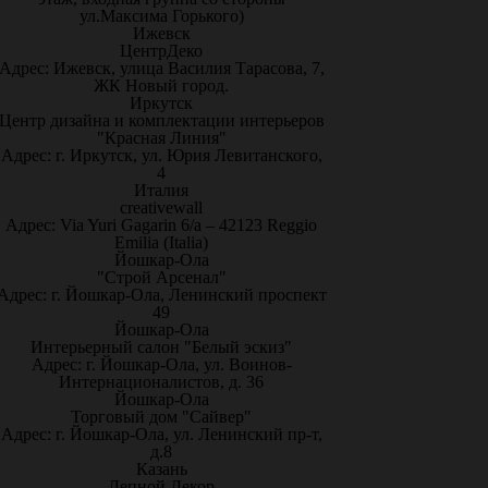
ул.Максима Горького)
Ижевск
ЦентрДеко
Адрес: Ижевск, улица Василия Тарасова, 7,
ЖК Новый город.
Иркутск
Центр дизайна и комплектации интерьеров
"Красная Линия"
Адрес: г. Иркутск, ул. Юрия Левитанского,
4
Италия
creativewall
Адрес: Via Yuri Gagarin 6/a – 42123 Reggio
Emilia (Italia)
Йошкар-Ола
"Строй Арсенал"
Адрес: г. Йошкар-Ола, Ленинский проспект
49
Йошкар-Ола
Интерьерный салон "Белый эскиз"
Адрес: г. Йошкар-Ола, ул. Воинов-
Интернационалистов, д. 36
Йошкар-Ола
Торговый дом "Сайвер"
Адрес: г. Йошкар-Ола, ул. Ленинский пр-т,
д.8
Казань
Лепной Декор