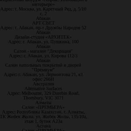
интерьере»
Адрес: г. Москва, ул. Каретный Ряд, д. 5/10
с. 2
Абакан
АРТ СВЕТ
Адрес: г. Абакан, пр-т Дружбы Народов 52
Абакан
Дизайн-студия «АРХИТЕК»
Адрес: г. Абакан, ул. Пушкина, 100
Абакан
Салон - магазин "Декорация"
Адрес: г. Абакан, ул. Кирова 112/3
Абакан
Салон напольных покрытий и дверей
"Премиум"
Адрес: г. Абакан, ул. Лермонтова 21, к1
офис 266Н
Австралия
Alternative Surfaces
Адрес: Melbourne, 329 Darebin Road,
Thornbury, VIC 3071
Алматы
Салон «ПРЕМЬЕРА»
Адрес: Республика Казахстан, г. Алматы,
ТК Жибек Жолы, ул. Жибек Жолы, 135/10а,
этаж 1, бутик А23а
Астана
Салон «ПРЕМЬЕРА»