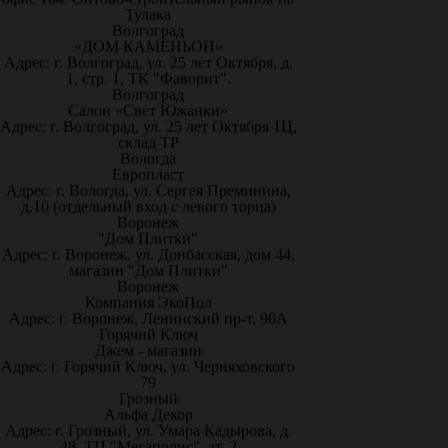
Тулака
Волгоград
«ДОМ КАМЕНЬОН»
Адрес: г. Волгоград, ул. 25 лет Октября, д.
1, стр. 1, ТК "Фаворит".
Волгоград
Салон «Свет Южанки»
Адрес: г. Волгоград, ул. 25 лет Октября 1Ц,
склад ТР
Вологда
Европласт
Адрес: г. Вологда, ул. Сергея Преминина,
д.10 (отдельный вход с левого торца)
Воронеж
"Дом Плитки"
Адрес: г. Воронеж. ул. Донбасская, дом 44,
магазин "Дом Плитки"
Воронеж
Компания ЭкоПол
Адрес: г. Воронеж, Ленинский пр-т, 96А
Горячий Ключ
Джем - магазин
Адрес: г. Горячий Ключ, ул. Черняховского
79
Грозный
Альфа Декор
Адрес: г. Грозный, ул. Умара Кадырова, д.
48, ТЦ "Мегаполис", эт. 2