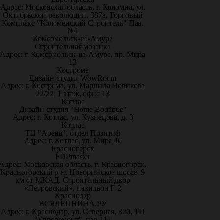
Адрес: Московская область, г. Коломна, ул.
Октябрьской революции, 387а, Торговый
Комплекс "Коломенский Строитель" Пав.
№1
Комсомольск-на-Амуре
Строительная мозаика
Адрес: г. Комсомольск-на-Амуре, пр. Мира
13
Кострома
Дизайн-студия WowRoom
Адрес: г. Кострома, ул. Маршала Новикова
22/22, 1 этаж, офис 13
Котлас
Дизайн студия "Home Boutique"
Адрес: г. Котлас, ул. Кузнецова, д. 3
Котлас
ТЦ "Арена", отдел Позитиф
Адрес: г. Котлас, ул. Мира 46
Красногорск
FDPmaster
Адрес: Московская область, г. Красногорск,
Красногорский р-н, Новорижское шоссе, 9
км от МКАД. Строительный двор
«Петровский», павильон Г-2
Краснодар
ВСЯЛЕПНИНА.РУ
Адрес: г. Краснодар, ул. Северная, 320, ТЦ
"Евроремонт", пав.112