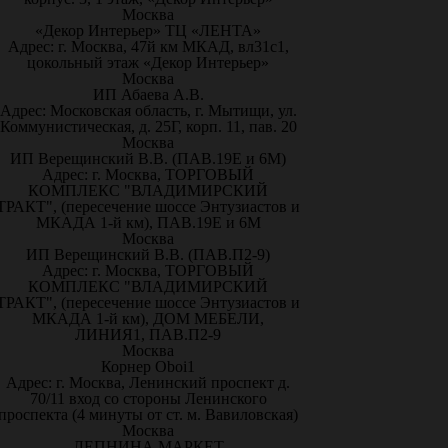
Москва
«Декор Интерьер» ТЦ «ЛЕНТА»
Адрес: г. Москва, 47й км МКАД, вл31с1,
цокольный этаж «Декор Интерьер»
Москва
ИП Абаева А.В.
Адрес: Московская область, г. Мытищи, ул.
Коммунистическая, д. 25Г, корп. 11, пав. 20
Москва
ИП Верещинский В.В. (ПАВ.19Е и 6М)
Адрес: г. Москва, ТОРГОВЫЙ
КОМПЛЕКС "ВЛАДИМИРСКИЙ
ТРАКТ", (пересечение шоссе Энтузиастов и
МКАДА 1-й км), ПАВ.19Е и 6М
Москва
ИП Верещинский В.В. (ПАВ.П2-9)
Адрес: г. Москва, ТОРГОВЫЙ
КОМПЛЕКС "ВЛАДИМИРСКИЙ
ТРАКТ", (пересечение шоссе Энтузиастов и
МКАДА 1-й км), ДОМ МЕБЕЛИ,
ЛИНИЯ1, ПАВ.П2-9
Москва
Корнер Oboi1
Адрес: г. Москва, Ленинский проспект д.
70/11 вход со стороны Ленинского
проспекта (4 минуты от ст. м. Вавиловская)
Москва
ЛЕПНИНА МАРКЕТ