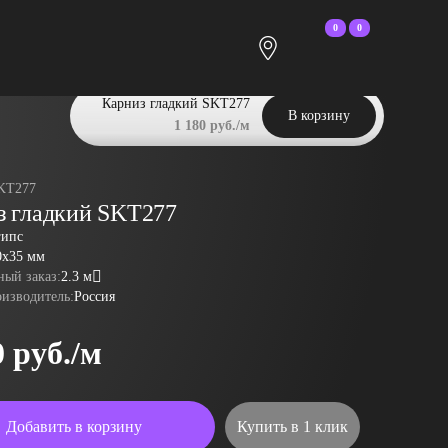
0
0
Карниз гладкий SKT277
В корзину
1 180 руб./м
KT277
з гладкий SKT277
гипс
0x35 мм
ый заказ:
2.3 м
оизводитель:
Россия
0 руб./м
Добавить в корзину
Купить в 1 клик