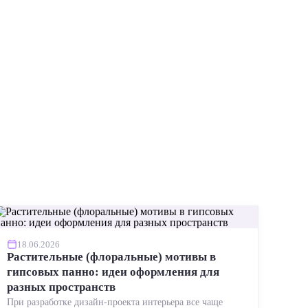
ИНСТР
18.06.2026
Растительные (флоральные) мотивы в
гипсовых панно: идеи оформления для
разных пространств
При разработке дизайн-проекта интерьера все чаще