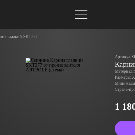
низ гладкий SKT277
Артикул:
S
Карни
Материал:
Размеры:
5
Минимальн
Страна-пр
1 18