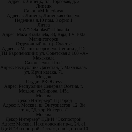
Адрес: г. Липецк, пл. Торговая, д. 2
Липецк
Салон «M`Interiors»
Адрес: г. Липецк, Липецкая обл., ул.
Неделина д.10 пом. 8 офис 1
Литва
SIA "Dekoplast" Lithuania
Адрес: Mazā Krasta iela, 83, Rīga, LV-1003
Магнитогорск
Отделочный центр Счастье
Адрес: г. Магнитогорск, ул. Ленина д.115
(ТЦ Европейский); ул. Советская д.160 «А»
Махачкала
Салон "Элит Пол"
Адрес: Республика Дагестан, г. Махачкала,
ул. Ирчи казака, 71
Моздок
Студия PROGress
Адрес: Республике Северная Осетия, г.
Моздок, ул.Кирова, 145а
Москва
"Декор Интерьер" Тц Город
Адрес: г. Москва, ш. Энтузиастов, 12, 3й
этаж, "Декор Интерьер"
Москва
"Декор Интерьер" ЦДиИ "Экспострой"
Адрес: Москва, Нахимовский пр-к, 24, с1
ЦДиИ "Экспострой" 1 этаж, пав.2, стенд 10