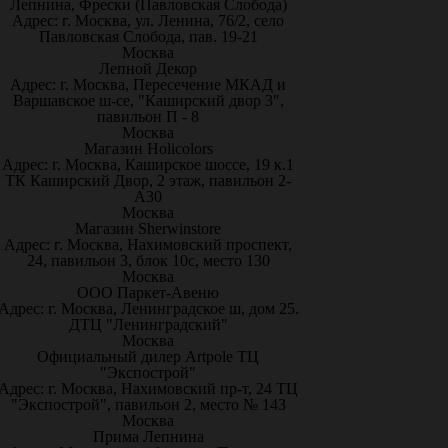
Лепнина, Фрески (Павловская Слобода)
Адрес: г. Москва, ул. Ленина, 76/2, село
Павловская Слобода, пав. 19-21
Москва
Лепной Декор
Адрес: г. Москва, Пересечение МКАД и
Варшавское ш-се, "Каширский двор 3",
павильон П - 8
Москва
Магазин Holicolors
Адрес: г. Москва, Каширское шоссе, 19 к.1
ТК Каширский Двор, 2 этаж, павильон 2-
А30
Москва
Магазин Sherwinstore
Адрес: г. Москва, Нахимовский проспект,
24, павильон 3, блок 10с, место 130
Москва
ООО Паркет-Авeню
Адрес: г. Москва, Ленинградское ш, дом 25.
ДТЦ "Ленинградский"
Москва
Официальный дилер Artpole ТЦ
"Экспострой"
Адрес: г. Москва, Нахимовский пр-т, 24 ТЦ
"Экспострой", павильон 2, место № 143
Москва
Прима Лепнина