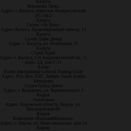
Калуга
Керамика Люкс
Адрес: г. Калуга, переулок Воскресенский
29, стр.2
Калуга
Салон «Ле Вин»
Адрес: Калуга, Правобережный проезд, 13
Калуга
Салон Тефи Декор
Адрес: г. Калуга, ул. Фомушина 31
Калуга
Строй Край
Адрес: г. Калуга, 1-й Академический пр., 5,
корп. 1Д, пав Г-11
Катар
Exotic International General Trading Qatar
Адрес: P.O. Box 3507, Jeddah, Saudi Arabia
Кемерово
студия Гранд Декор
Адрес: г. Кемерово, ул. Черняховского 3
Киров
Акватория
Адрес: Кировская область, Киров, ул.
Милицейская 80
Киров
Компания «Ванная&Комната»
Адрес: г. Киров, ул. Комсомольская, дом 14
Киров