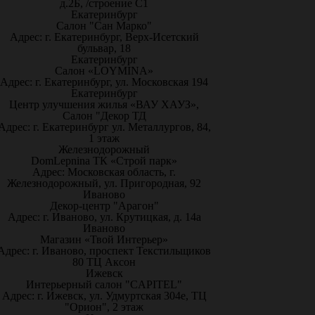
д.2Б, /строение С1
Екатеринбург
Салон "Сан Марко"
Адрес: г. Екатеринбург, Верх-Исетский
бульвар, 18
Екатеринбург
Салон «LOYMINA»
Адрес: г. Екатеринбург, ул. Московская 194
Екатеринбург
Центр улучшения жилья «ВАУ ХАУЗ»,
Салон "Декор ТД
Адрес: г. Екатеринбург ул. Металлургов, 84,
1 этаж
Железнодорожный
DomLepnina ТК «Строй парк»
Адрес: Московская область, г.
Железнодорожный, ул. Пригородная, 92
Иваново
Декор-центр "Арагон"
Адрес: г. Иваново, ул. Крутицкая, д. 14а
Иваново
Магазин «Твой Интерьер»
Адрес: г. Иваново, проспект Текстильщиков
80 ТЦ Аксон
Ижевск
Интерьерный салон "CAPITEL"
Адрес: г. Ижевск, ул. Удмуртская 304е, ТЦ
"Орион", 2 этаж