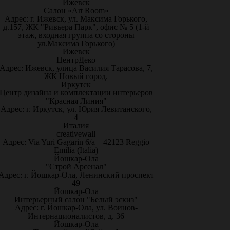
Ижевск
Салон «Art Room»
Адрес: г. Ижевск, ул. Максима Горького,
д.157, ЖК "Ривьера Парк", офис № 5 (1-й
этаж, входная группа со стороны
ул.Максима Горького)
Ижевск
ЦентрДеко
Адрес: Ижевск, улица Василия Тарасова, 7,
ЖК Новый город.
Иркутск
Центр дизайна и комплектации интерьеров
"Красная Линия"
Адрес: г. Иркутск, ул. Юрия Левитанского,
4
Италия
creativewall
Адрес: Via Yuri Gagarin 6/a – 42123 Reggio
Emilia (Italia)
Йошкар-Ола
"Строй Арсенал"
Адрес: г. Йошкар-Ола, Ленинский проспект
49
Йошкар-Ола
Интерьерный салон "Белый эскиз"
Адрес: г. Йошкар-Ола, ул. Воинов-
Интернационалистов, д. 36
Йошкар-Ола