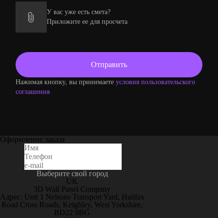
У вас уже есть смета?
Приложите ее для просчета
Нажимая кнопку, вы принимаете
условия пользовательского
соглашения
Оформление заказа
Выберите свой город
UK
3D Wall Panel Company
Адрес: Unit 1 Nelsons Transport Yard, Halifax
Road Cross Roads, Keighley, West Yorkshire,
BD22 9BG