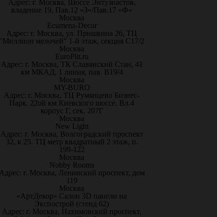
Адрес: г. Москва, Шоссе Энтузиастов,
владение 19, Пав.12 «З»/Пав.17 «Ф»
Москва
Ecumena-Decor
Адрес: г. Москва, ул. Пришвина 26, ТЦ
"Миллион мелочей" 1-й этаж, секция С17/2
Москва
EuroPlit.ru
Адрес: г. Москва, ТК Славянский Стан, 41
км МКАД, 1 линия, пав. В19/4
Москва
MY-BURO
Адрес: г. Москва, ТЦ Румянцево Бизнес-
Парк. 22ой км Киевского шоссе. Вл.4
корпус Г, сек. 207Г
Москва
New Light
Адрес: г. Москва, Волгоградский проспект
32, к 25. ТЦ метр квадратный 2 этаж, п.
199-122
Москва
Nobby Rooms
Адрес: г. Москва, Ленинский проспект, дом
119
Москва
«АртДекор» Салон 3D панели на
Экспострой (стенд 62)
Адрес: г. Москва, Нахимовский проспект,