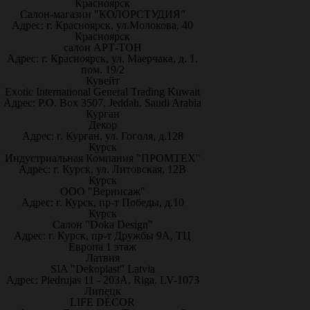
Красноярск
Салон-магазин "КОЛОРСТУДИЯ"
Адрес: г. Красноярск, ул.Молокова, 40
Красноярск
салон АРТ-ТОН
Адрес: г. Красноярск, ул. Маерчака, д. 1,
пом. 19/2
Кувейт
Exotic International General Trading Kuwait
Адрес: P.O. Box 3507, Jeddah, Saudi Arabia
Курган
Декор
Адрес: г. Курган, ул. Гоголя, д.128
Курск
Индустриальная Компания "ПРОМТЕХ"
Адрес: г. Курск, ул. Литовская, 12В
Курск
ООО "Вернисаж"
Адрес: г. Курск, пр-т Победы, д.10
Курск
Салон "Doka Design"
Адрес: г. Курск, пр-т Дружбы 9А, ТЦ
Европа 1 этаж
Латвия
SIA "Dekoplast" Latvia
Адрес: Piedrujas 11 - 203A, Riga, LV-1073
Липецк
LIFE DÉCOR