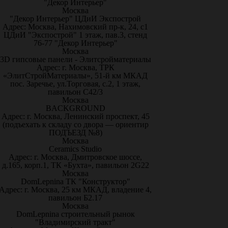
"Декор Интерьер"
Москва
"Декор Интерьер" ЦДиИ Экспострой
Адрес: Москва, Нахимовский пр-к, 24, с1
ЦДиИ "Экспострой" 1 этаж, пав.3, стенд
76-77 "Декор Интерьер"
Москва
3D гипсовые панели - Элитсройматериалы
Адрес: г. Москва, ТРК
«ЭлитСтройМатериалы», 51-й км МКАД
пос. Заречье, ул.Торговая, с.2, 1 этаж,
павильон С42/3
Москва
BACKGROUND
Адрес: г. Москва, Ленинский проспект, 45
(подъехать к складу со двора — ориентир
ПОДЪЕЗД №8)
Москва
Ceramics Studio
Адрес: г. Москва, Дмитровское шоссе,
д.165, корп.1, ТК «Бухта», павильон 2G22
Москва
DomLepnina ТК "Конструктор"
Адрес: г. Москва, 25 км МКАД, владение 4,
павильон Б2.17
Москва
DomLepnina строительный рынок
"Владимирский тракт"