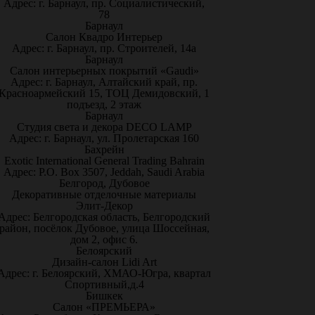
Адрес: г. Барнаул, пр. Социалистический,
78
Барнаул
Салон Квадро Интерьер
Адрес: г. Барнаул, пр. Строителей, 14а
Барнаул
Салон интерьерных покрытий «Gaudi»
Адрес: г. Барнаул, Алтайский край, пр.
Красноармейский 15, ТОЦ Демидовский, 1
подъезд, 2 этаж
Барнаул
Студия света и декора DECO LAMP
Адрес: г. Барнаул, ул. Пролетарская 160
Бахрейн
Exotic International General Trading Bahrain
Адрес: P.O. Box 3507, Jeddah, Saudi Arabia
Белгород, Дубовое
Декоративные отделочные материалы
Элит-Декор
Адрес: Белгородская область, Белгородский
район, посёлок Дубовое, улица Шоссейная,
дом 2, офис 6.
Белоярский
Дизайн-салон Lidi Art
Адрес: г. Белоярский, ХМАО-Югра, квартал
Спортивный,д.4
Бишкек
Салон «ПРЕМЬЕРА»