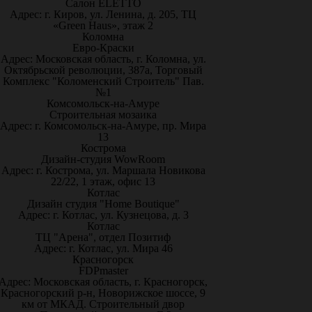
Салон ELETTO
Адрес: г. Киров, ул. Ленина, д. 205, ТЦ
«Green Haus», этаж 2
Коломна
Евро-Краски
Адрес: Московская область, г. Коломна, ул.
Октябрьской революции, 387а, Торговый
Комплекс "Коломенский Строитель" Пав.
№1
Комсомольск-на-Амуре
Строительная мозаика
Адрес: г. Комсомольск-на-Амуре, пр. Мира
13
Кострома
Дизайн-студия WowRoom
Адрес: г. Кострома, ул. Маршала Новикова
22/22, 1 этаж, офис 13
Котлас
Дизайн студия "Home Boutique"
Адрес: г. Котлас, ул. Кузнецова, д. 3
Котлас
ТЦ "Арена", отдел Позитиф
Адрес: г. Котлас, ул. Мира 46
Красногорск
FDPmaster
Адрес: Московская область, г. Красногорск,
Красногорский р-н, Новорижское шоссе, 9
км от МКАД. Строительный двор