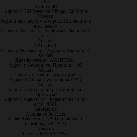
USA
Textures-3D
Адрес: 91361 Westlake Village, California
Москва
Фирменный шоурум «Artpole. Инновации в
интерьере»
Адрес: г. Москва, ул. Каретный Ряд, д. 5/10
с. 2
Абакан
АРТ СВЕТ
Адрес: г. Абакан, пр-т Дружбы Народов 52
Абакан
Дизайн-студия «АРХИТЕК»
Адрес: г. Абакан, ул. Пушкина, 100
Абакан
Салон - магазин "Декорация"
Адрес: г. Абакан, ул. Кирова 112/3
Абакан
Салон напольных покрытий и дверей
"Премиум"
Адрес: г. Абакан, ул. Лермонтова 21, к1
офис 266Н
Австралия
Alternative Surfaces
Адрес: Melbourne, 329 Darebin Road,
Thornbury, VIC 3071
Алматы
Салон «ПРЕМЬЕРА»