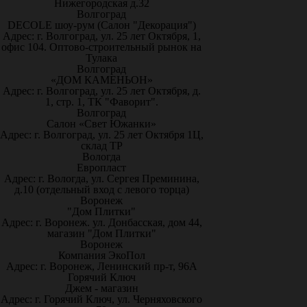
Нижегородская д.32
Волгоград
DECOLE шоу-рум (Салон "Декорация")
Адрес: г. Волгоград, ул. 25 лет Октября, 1,
офис 104. Оптово-строительный рынок на
Тулака
Волгоград
«ДОМ КАМЕНЬОН»
Адрес: г. Волгоград, ул. 25 лет Октября, д.
1, стр. 1, ТК "Фаворит".
Волгоград
Салон «Свет Южанки»
Адрес: г. Волгоград, ул. 25 лет Октября 1Ц,
склад ТР
Вологда
Европласт
Адрес: г. Вологда, ул. Сергея Преминина,
д.10 (отдельный вход с левого торца)
Воронеж
"Дом Плитки"
Адрес: г. Воронеж. ул. Донбасская, дом 44,
магазин "Дом Плитки"
Воронеж
Компания ЭкоПол
Адрес: г. Воронеж, Ленинский пр-т, 96А
Горячий Ключ
Джем - магазин
Адрес: г. Горячий Ключ, ул. Черняховского