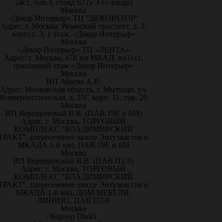
24с1, пав.3, стенд 62 (у 3-го входа)
Москва
«Декор Интерьер» ТЦ "ДЕКОРАТОР"
Адрес: г. Москва, Рязанский проспект, д. 2,
корпус. 3, 1 этаж, «Декор Интерьер»
Москва
«Декор Интерьер» ТЦ «ЛЕНТА»
Адрес: г. Москва, 47й км МКАД, вл31с1,
цокольный этаж «Декор Интерьер»
Москва
ИП Абаева А.В.
Адрес: Московская область, г. Мытищи, ул.
Коммунистическая, д. 25Г, корп. 11, пав. 20
Москва
ИП Верещинский В.В. (ПАВ.19Е и 6М)
Адрес: г. Москва, ТОРГОВЫЙ
КОМПЛЕКС "ВЛАДИМИРСКИЙ
ТРАКТ", (пересечение шоссе Энтузиастов и
МКАДА 1-й км), ПАВ.19Е и 6М
Москва
ИП Верещинский В.В. (ПАВ.П2-9)
Адрес: г. Москва, ТОРГОВЫЙ
КОМПЛЕКС "ВЛАДИМИРСКИЙ
ТРАКТ", (пересечение шоссе Энтузиастов и
МКАДА 1-й км), ДОМ МЕБЕЛИ,
ЛИНИЯ1, ПАВ.П2-9
Москва
Корнер Oboi1