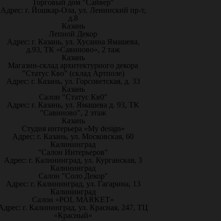
Торговый дом "Сайвер"
Адрес: г. Йошкар-Ола, ул. Ленинский пр-т,
д.8
Казань
Лепной Декор
Адрес: г. Казань, ул. Хусаина Ямашева,
д.93, ТК «Савиново», 2 таж
Казань
Магазин-склад архитектурного декора
"Статус Кво" (склад Артполе)
Адрес: г. Казань, ул. Горсоветская, д. 33
Казань
Салон "Статус Кв0"
Адрес: г. Казань, ул. Ямашева д. 93, ТК
"Савиново", 2 этаж
Казань
Студия интерьера «My design»
Адрес: г. Казань, ул. Московская, 60
Калининград
"Салон Интерьеров"
Адрес: г. Калининград, ул. Курганская, 3
Калининград
Салон "Соло Декор"
Адрес: г. Калининград, ул. Гагарина, 13
Калининград
Салон «POL MARKET»
Адрес: г. Калининград, ул. Красная, 247, ТЦ
«Красный»