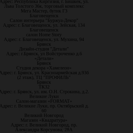
Адрес: Республика Киргизия, г. Бишкек, ул.
Льва Толстого 36к, торговый комплекс
Мега Мастер, бутик Г3
Благовещенск
Салон интерьера "Буржуа-Декор"
Адрес: г. Благовещенск, ул. Зейская, 134
Благовещенск
салон Home Story
Адрес: г. Благовещенск, ул. Мухина, 94
Брянск
Дизайн-студия "Детали"
Адрес: г.Брянск, ул Войстроченко д.6
«Детали»
Брянск
Студия декора «Хамелеон»
Адрес: г. Брянск, ул. Красноармейская д.93б
(2 этаж), ТЦ "ПРОФИЛЬ"
Брянск
ТК32
Адрес: г. Брянск, ул. им. О.Н. Строкина, д.2.
Великие Луки
Салон-магазин «FORMAT»
Адрес: г. Великие Луки, пр. Октябрьский д.
60
Великий Новгород
Магазин «Квадратура»
Адрес: г. Великий Новгород, пр.
Александра Корсунова, 28А