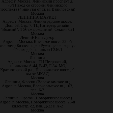
Адрес: г. Москва, Ленинский проспект д.
70/11 вход со стороны Ленинского
проспекта (4 минуты от ст. м. Вавиловская)
Москва
ЛЕПНИНА МАРКЕТ
Адрес: г. Москва, Ленинградское шоссе,
Дом. 58, Стр. 7, ТЦ Интерьер дизайн
"Водный", 1 Этаж цокольный, Секция 021
Москва
ЛепниННа и Декор
Адрес: г. Москва, Киевское шоссе 22-ой
километр Бизнес парк «Румянцево», корпус
«Г», вход 9, павильон Г246/1
Москва
Лепнина
Адрес: г. Москва, ТЦ Петровский,
павильоны А-44, В-42, Г-34. МО,
Красногорский р-н, Новорижское шоссе, 9
км от МКАД
Москва
Лепнина, Фрески (Волоколамское ш.)
Адрес: г. Москва, Волоколамское ш., 103,
пав. Б-7
Москва
Лепнина, Фрески (Новорижское шоссе)
Адрес: г. Москва, Новорижское шоссе, 26-й
километр, с2, пав. Д-23 и А-2
Москва