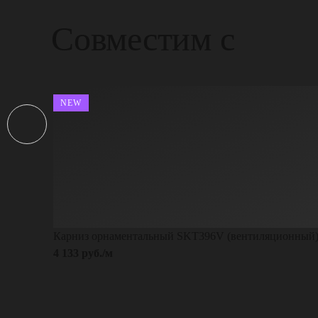
Совместим с
NEW
Карниз орнаментальный SKT396V (вентиляционный
4 133 руб./м