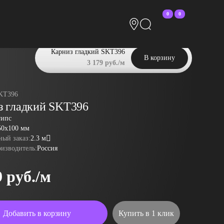
0
0
Карниз гладкий SKT396
В корзину
3 179 руб./м
KT396
з гладкий SKT396
гипс
50x100 мм
ый заказ:
2.3 м
оизводитель:
Россия
9 руб./м
Добавить в корзину
Купить в 1 клик