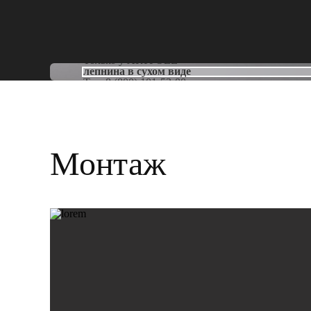
Только у
ARTPOLE
лепнина в сухом виде
Тел:
8 (800) 101-53-00
Монтаж