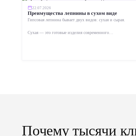
22.07.2026
Преимущества лепнины в сухом виде
Гипсовая лепнина бывает двух видов: сухая и сырая.
Сухая — это готовые изделия современного
производства: точная геометрия, стабильное качество,
упрощенный...
Почему тысячи кл