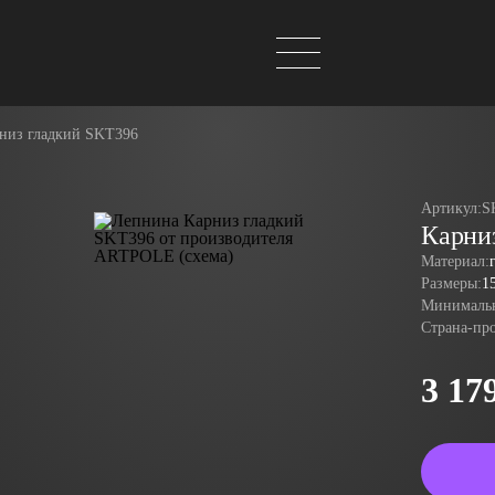
низ гладкий SKT396
Артикул:
S
Карни
Материал:
Размеры:
1
Минимальн
Страна-пр
3 17