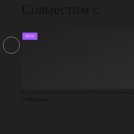
Совместим с
NEW
Карниз орнаментальный SKT465V (вентиляционный
7 658 руб./м