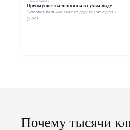
22.07.2026
Преимущества лепнины в сухом виде
Гипсовая лепнина бывает двух видов: сухая и
сырая.
Сухая — это готовые изделия современного
производства: точная геометрия, стабильное
качество, упрощенный...
Почему тысячи кл