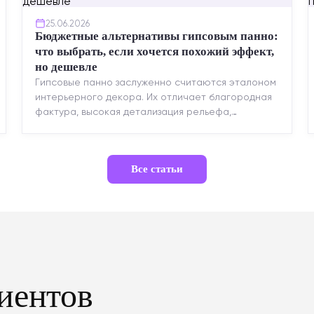
25.06.2026
Бюджетные альтернативы гипсовым панно:
что выбрать, если хочется похожий эффект,
но дешевле
Гипсовые панно заслуженно считаются эталоном
интерьерного декора. Их отличает благородная
фактура, высокая детализация рельефа,
долговечность и возможность реставрации....
Все статьи
иентов