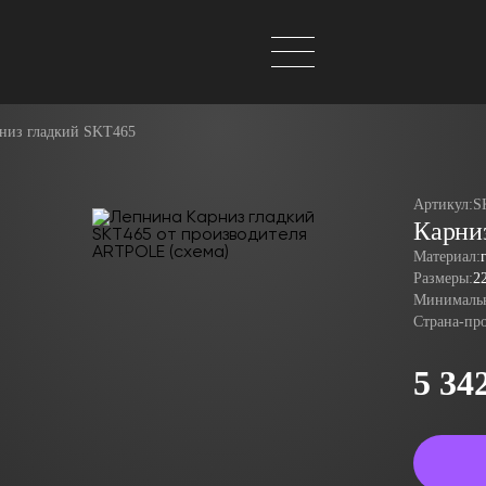
низ гладкий SKT465
Артикул:
S
Карни
Материал:
Размеры:
2
Минимальн
Страна-пр
5 34