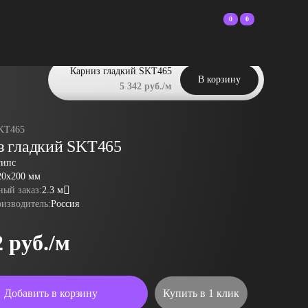
0
0
Карниз гладкий SKT465
В корзину
5 342 руб./м
KT465
з гладкий SKT465
гипс
20x200 мм
ый заказ:
2.3 м
оизводитель:
Россия
2 руб./м
Добавить в корзину
Купить в 1 клик