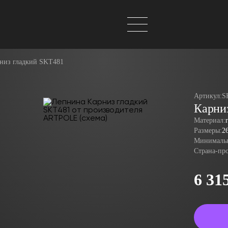
низ гладкий SKT481
Артикул:
S
Карни
Материал:
Размеры:
2
Минимальн
Страна-пр
6 31