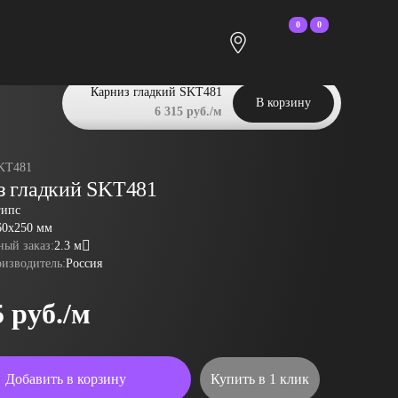
0
0
Карниз гладкий SKT481
В корзину
6 315 руб./м
KT481
з гладкий SKT481
гипс
60x250 мм
ый заказ:
2.3 м
оизводитель:
Россия
5 руб./м
Добавить в корзину
Купить в 1 клик