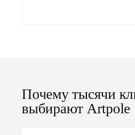
производства: точная геометрия, стабильное
качество, упрощенный...
Почему тысячи кл
выбирают Artpole