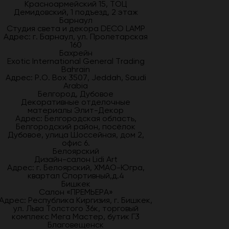
Красноармейский 15, ТОЦ
Демидовский, 1 подъезд, 2 этаж
Барнаул
Студия света и декора DECO LAMP
Адрес: г. Барнаул, ул. Пролетарская
160
Бахрейн
Exotic International General Trading
Bahrain
Адрес: P.O. Box 3507, Jeddah, Saudi
Arabia
Белгород, Дубовое
Декоративные отделочные
материалы Элит-Декор
Адрес: Белгородская область,
Белгородский район, посёлок
Дубовое, улица Шоссейная, дом 2,
офис 6.
Белоярский
Дизайн-салон Lidi Art
Адрес: г. Белоярский, ХМАО-Югра,
квартал Спортивный,д.4
Бишкек
Салон «ПРЕМЬЕРА»
Адрес: Республика Киргизия, г. Бишкек,
ул. Льва Толстого 36к, торговый
комплекс Мега Мастер, бутик Г3
Благовещенск