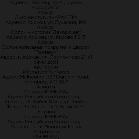
Адрес: г. Абакан, пр-т Дружбы
Народов 52
Абакан
Дизайн-студия «АРХИТЕК»
Адрес: г. Абакан, ул. Пушкина, 100
Абакан
Салон - магазин "Декорация"
Адрес: г. Абакан, ул. Кирова 112/3
Абакан
Салон напольных покрытий и дверей
"Премиум"
Адрес: г. Абакан, ул. Лермонтова 21, к1
офис 266Н
Австралия
Alternative Surfaces
Адрес: Melbourne, 329 Darebin Road,
Thornbury, VIC 3071
Алматы
Салон «ПРЕМЬЕРА»
Адрес: Республика Казахстан, г.
Алматы, ТК Жибек Жолы, ул. Жибек
Жолы, 135/10а, этаж 1, бутик А23а
Астана
Салон «ПРЕМЬЕРА»
Адрес: Республика Казахстан, г.
Астана, пр-т. Мангилик Ел, 24
Астрахань
ОБОИГРАД