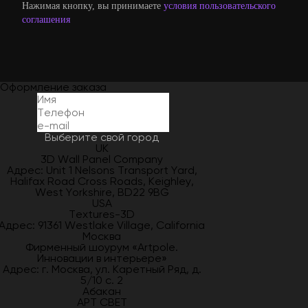
Нажимая кнопку, вы принимаете
условия пользовательского
соглашения
Оформление заказа
Выберите свой город
UK
3D Wall Panel Company
Адрес: Unit 1 Nelsons Transport Yard,
Halifax Road Cross Roads, Keighley,
West Yorkshire, BD22 9BG
USA
Textures-3D
Адрес: 91361 Westlake Village, California
Москва
Фирменный шоурум «Artpole.
Инновации в интерьере»
Адрес: г. Москва, ул. Каретный Ряд, д.
5/10 с. 2
Абакан
АРТ СВЕТ