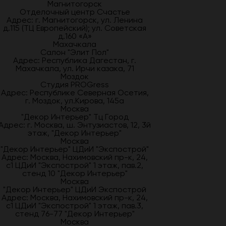
Магнитогорск
Отделочный центр Счастье
Адрес: г. Магнитогорск, ул. Ленина
д.115 (ТЦ Европейский); ул. Советская
д.160 «А»
Махачкала
Салон "Элит Пол"
Адрес: Республика Дагестан, г.
Махачкала, ул. Ирчи казака, 71
Моздок
Студия PROGress
Адрес: Республике Северная Осетия,
г. Моздок, ул.Кирова, 145а
Москва
"Декор Интерьер" Тц Город
Адрес: г. Москва, ш. Энтузиастов, 12, 3й
этаж, "Декор Интерьер"
Москва
"Декор Интерьер" ЦДиИ "Экспострой"
Адрес: Москва, Нахимовский пр-к, 24,
с1 ЦДиИ "Экспострой" 1 этаж, пав.2,
стенд 10 "Декор Интерьер"
Москва
"Декор Интерьер" ЦДиИ Экспострой
Адрес: Москва, Нахимовский пр-к, 24,
с1 ЦДиИ "Экспострой" 1 этаж, пав.3,
стенд 76-77 "Декор Интерьер"
Москва