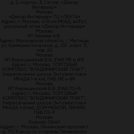
д. 2, корпус. 3, 1 этаж, «Декор
Интерьер»
Москва
«Декор Интерьер» ТЦ «ЛЕНТА»
Адрес: г. Москва, 47й км МКАД, вл31с1,
цокольный этаж «Декор Интерьер»
Москва
ИП Абаева А.В.
Адрес: Московская область, г. Мытищи,
ул. Коммунистическая, д. 25Г, корп. 11,
пав. 20
Москва
ИП Верещинский В.В. (ПАВ.19Е и 6М)
Адрес: г. Москва, ТОРГОВЫЙ
КОМПЛЕКС "ВЛАДИМИРСКИЙ ТРАКТ",
(пересечение шоссе Энтузиастов и
МКАДА 1-й км), ПАВ.19Е и 6М
Москва
ИП Верещинский В.В. (ПАВ.П2-9)
Адрес: г. Москва, ТОРГОВЫЙ
КОМПЛЕКС "ВЛАДИМИРСКИЙ ТРАКТ",
(пересечение шоссе Энтузиастов и
МКАДА 1-й км), ДОМ МЕБЕЛИ, ЛИНИЯ1,
ПАВ.П2-9
Москва
Корнер Oboi1
Адрес: г. Москва, Ленинский проспект
д. 70/11 вход со стороны Ленинского