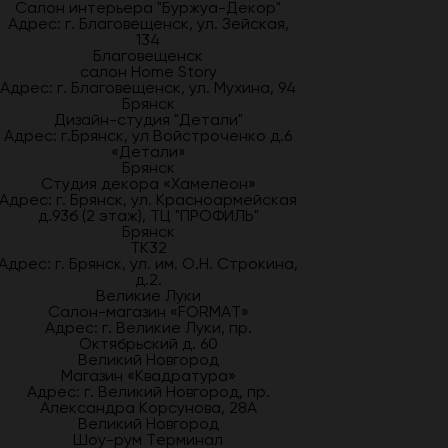
Салон интерьера "Буржуа-Декор"
Адрес: г. Благовещенск, ул. Зейская,
134
Благовещенск
салон Home Story
Адрес: г. Благовещенск, ул. Мухина, 94
Брянск
Дизайн-студия "Детали"
Адрес: г.Брянск, ул Войстроченко д.6
«Детали»
Брянск
Студия декора «Хамелеон»
Адрес: г. Брянск, ул. Красноармейская
д.93б (2 этаж), ТЦ "ПРОФИЛЬ"
Брянск
ТК32
Адрес: г. Брянск, ул. им. О.Н. Строкина,
д.2.
Великие Луки
Салон-магазин «FORMAT»
Адрес: г. Великие Луки, пр.
Октябрьский д. 60
Великий Новгород
Магазин «Квадратура»
Адрес: г. Великий Новгород, пр.
Александра Корсунова, 28А
Великий Новгород
Шоу-рум Терминал