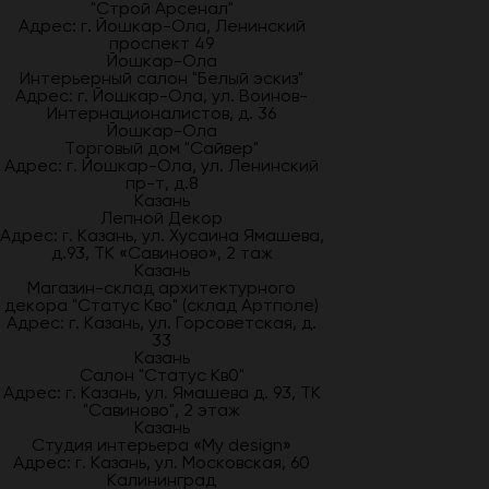
"Строй Арсенал"
Адрес: г. Йошкар-Ола, Ленинский
проспект 49
Йошкар-Ола
Интерьерный салон "Белый эскиз"
Адрес: г. Йошкар-Ола, ул. Воинов-
Интернационалистов, д. 36
Йошкар-Ола
Торговый дом "Сайвер"
Адрес: г. Йошкар-Ола, ул. Ленинский
пр-т, д.8
Казань
Лепной Декор
Адрес: г. Казань, ул. Хусаина Ямашева,
д.93, ТК «Савиново», 2 таж
Казань
Магазин-склад архитектурного
декора "Статус Кво" (склад Артполе)
Адрес: г. Казань, ул. Горсоветская, д.
33
Казань
Салон "Статус Кв0"
Адрес: г. Казань, ул. Ямашева д. 93, ТК
"Савиново", 2 этаж
Казань
Студия интерьера «My design»
Адрес: г. Казань, ул. Московская, 60
Калининград