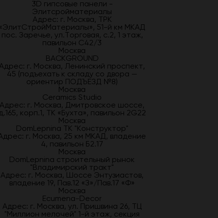
3D гипсовые панели -
Элитсройматериалы
Адрес: г. Москва, ТРК
«ЭлитСтройМатериалы», 51-й км МКАД
пос. Заречье, ул.Торговая, с.2, 1 этаж,
павильон С42/3
Москва
BACKGROUND
Адрес: г. Москва, Ленинский проспект,
45 (подъехать к складу со двора —
ориентир ПОДЪЕЗД №8)
Москва
Ceramics Studio
Адрес: г. Москва, Дмитровское шоссе,
д.165, корп.1, ТК «Бухта», павильон 2G22
Москва
DomLepnina ТК "Конструктор"
Адрес: г. Москва, 25 км МКАД, владение
4, павильон Б2.17
Москва
DomLepnina строительный рынок
"Владимирский тракт"
Адрес: г. Москва, Шоссе Энтузиастов,
владение 19, Пав.12 «З»/Пав.17 «Ф»
Москва
Ecumena-Decor
Адрес: г. Москва, ул. Пришвина 26, ТЦ
"Миллион мелочей" 1-й этаж, секция