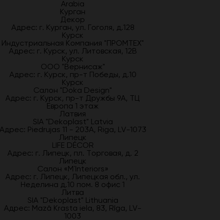
Arabia
Курган
Декор
Адрес: г. Курган, ул. Гоголя, д.128
Курск
Индустриальная Компания "ПРОМТЕХ"
Адрес: г. Курск, ул. Литовская, 12В
Курск
ООО "Вернисаж"
Адрес: г. Курск, пр-т Победы, д.10
Курск
Салон "Doka Design"
Адрес: г. Курск, пр-т Дружбы 9А, ТЦ
Европа 1 этаж
Латвия
SIA "Dekoplast" Latvia
Адрес: Piedrujas 11 - 203A, Riga, LV-1073
Липецк
LIFE DÉCOR
Адрес: г. Липецк, пл. Торговая, д. 2
Липецк
Салон «M`Interiors»
Адрес: г. Липецк, Липецкая обл., ул.
Неделина д.10 пом. 8 офис 1
Литва
SIA "Dekoplast" Lithuania
Адрес: Mazā Krasta iela, 83, Rīga, LV-
1003