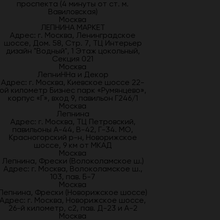
проспекта (4 минуты от ст. м.
Вавиловская)
Москва
ЛЕПНИНА МАРКЕТ
Адрес: г. Москва, Ленинградское
шоссе, Дом. 58, Стр. 7, ТЦ Интерьер
дизайн "Водный", 1 Этаж цокольный,
Секция 021
Москва
ЛепниННа и Декор
Адрес: г. Москва, Киевское шоссе 22-
ой километр Бизнес парк «Румянцево»,
корпус «Г», вход 9, павильон Г246/1
Москва
Лепнина
Адрес: г. Москва, ТЦ Петровский,
павильоны А-44, В-42, Г-34. МО,
Красногорский р-н, Новорижское
шоссе, 9 км от МКАД
Москва
Лепнина, Фрески (Волоколамское ш.)
Адрес: г. Москва, Волоколамское ш.,
103, пав. Б-7
Москва
Лепнина, Фрески (Новорижское шоссе)
Адрес: г. Москва, Новорижское шоссе,
26-й километр, с2, пав. Д-23 и А-2
Москва