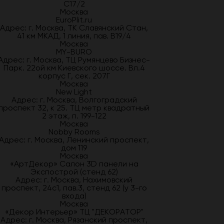
С17/2
Москва
EuroPlit.ru
Адрес: г. Москва, ТК Славянский Стан,
41 км МКАД, 1 линия, пав. В19/4
Москва
MY-BURO
Адрес: г. Москва, ТЦ Румянцево Бизнес-
Парк. 22ой км Киевского шоссе. Вл.4
корпус Г, сек. 207Г
Москва
New Light
Адрес: г. Москва, Волгоградский
проспект 32, к 25. ТЦ метр квадратный
2 этаж, п. 199-122
Москва
Nobby Rooms
Адрес: г. Москва, Ленинский проспект,
дом 119
Москва
«АртДекор» Салон 3D панели на
Экспострой (стенд 62)
Адрес: г. Москва, Нахимовский
проспект, 24с1, пав.3, стенд 62 (у 3-го
входа)
Москва
«Декор Интерьер» ТЦ "ДЕКОРАТОР"
Адрес: г. Москва, Рязанский проспект,