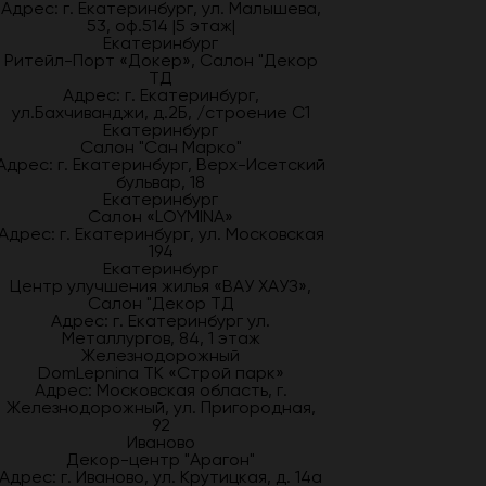
Адрес: г. Екатеринбург, ул. Малышева,
53, оф.514 |5 этаж|
Екатеринбург
Ритейл-Порт «Докер», Салон "Декор
ТД
Адрес: г. Екатеринбург,
ул.Бахчиванджи, д.2Б, /строение С1
Екатеринбург
Салон "Сан Марко"
Адрес: г. Екатеринбург, Верх-Исетский
бульвар, 18
Екатеринбург
Салон «LOYMINA»
Адрес: г. Екатеринбург, ул. Московская
194
Екатеринбург
Центр улучшения жилья «ВАУ ХАУЗ»,
Салон "Декор ТД
Адрес: г. Екатеринбург ул.
Металлургов, 84, 1 этаж
Железнодорожный
DomLepnina ТК «Строй парк»
Адрес: Московская область, г.
Железнодорожный, ул. Пригородная,
92
Иваново
Декор-центр "Арагон"
Адрес: г. Иваново, ул. Крутицкая, д. 14а