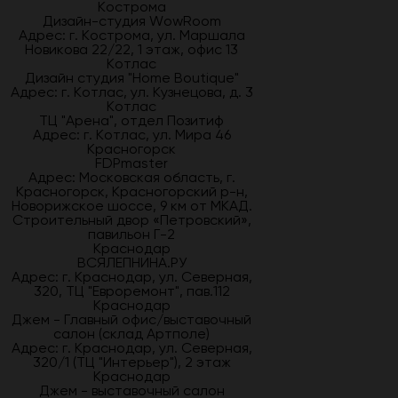
Кострома
Дизайн-студия WowRoom
Адрес: г. Кострома, ул. Маршала
Новикова 22/22, 1 этаж, офис 13
Котлас
Дизайн студия "Home Boutique"
Адрес: г. Котлас, ул. Кузнецова, д. 3
Котлас
ТЦ "Арена", отдел Позитиф
Адрес: г. Котлас, ул. Мира 46
Красногорск
FDPmaster
Адрес: Московская область, г.
Красногорск, Красногорский р-н,
Новорижское шоссе, 9 км от МКАД.
Строительный двор «Петровский»,
павильон Г-2
Краснодар
ВСЯЛЕПНИНА.РУ
Адрес: г. Краснодар, ул. Северная,
320, ТЦ "Евроремонт", пав.112
Краснодар
Джем - Главный офис/выставочный
салон (склад Артполе)
Адрес: г. Краснодар, ул. Северная,
320/1 (ТЦ "Интерьер"), 2 этаж
Краснодар
Джем - выставочный салон