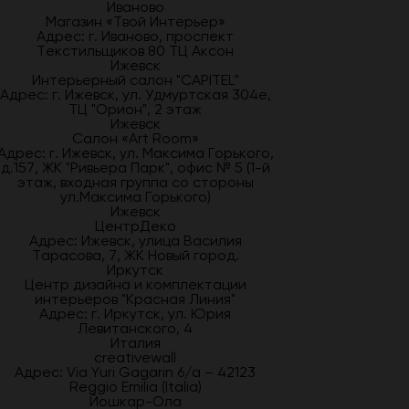
Иваново
Магазин «Твой Интерьер»
Адрес: г. Иваново, проспект
Текстильщиков 80 ТЦ Аксон
Ижевск
Интерьерный салон "CAPITEL"
Адрес: г. Ижевск, ул. Удмуртская 304е,
ТЦ "Орион", 2 этаж
Ижевск
Салон «Art Room»
Адрес: г. Ижевск, ул. Максима Горького,
д.157, ЖК "Ривьера Парк", офис № 5 (1-й
этаж, входная группа со стороны
ул.Максима Горького)
Ижевск
ЦентрДеко
Адрес: Ижевск, улица Василия
Тарасова, 7, ЖК Новый город.
Иркутск
Центр дизайна и комплектации
интерьеров "Красная Линия"
Адрес: г. Иркутск, ул. Юрия
Левитанского, 4
Италия
creativewall
Адрес: Via Yuri Gagarin 6/a – 42123
Reggio Emilia (Italia)
Йошкар-Ола