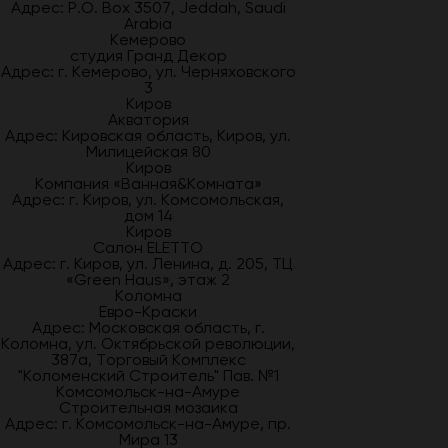
Адрес: P.O. Box 3507, Jeddah, Saudi
Arabia
Кемерово
студия Гранд Декор
Адрес: г. Кемерово, ул. Черняховского
3
Киров
Акватория
Адрес: Кировская область, Киров, ул.
Милицейская 80
Киров
Компания «Ванная&Комната»
Адрес: г. Киров, ул. Комсомольская,
дом 14
Киров
Салон ELETTO
Адрес: г. Киров, ул. Ленина, д. 205, ТЦ
«Green Haus», этаж 2
Коломна
Евро-Краски
Адрес: Московская область, г.
Коломна, ул. Октябрьской революции,
387а, Торговый Комплекс
"Коломенский Строитель" Пав. №1
Комсомольск-на-Амуре
Строительная мозаика
Адрес: г. Комсомольск-на-Амуре, пр.
Мира 13