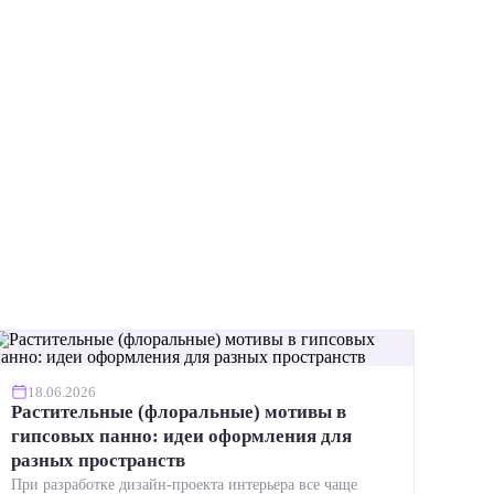
ИНСТР
18.06.2026
Растительные (флоральные) мотивы в
гипсовых панно: идеи оформления для
разных пространств
При разработке дизайн-проекта интерьера все чаще