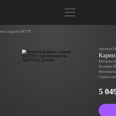
низ гладкий SKT78
Артикул:
S
Карни
Материал:
Размеры:
1
Минимальн
Страна-пр
5 04