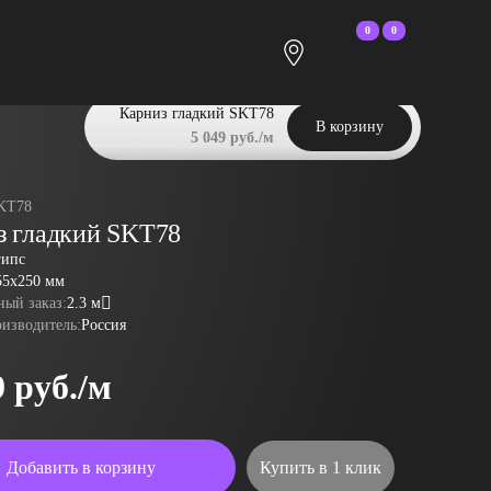
0
0
Карниз гладкий SKT78
В корзину
5 049 руб./м
KT78
з гладкий SKT78
гипс
55x250 мм
ый заказ:
2.3 м
оизводитель:
Россия
9 руб./м
Добавить в корзину
Купить в 1 клик