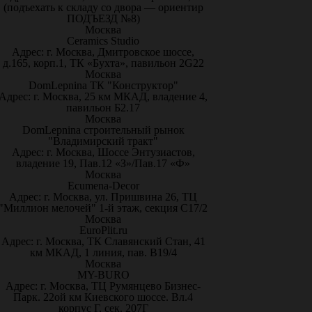
(подъехать к складу со двора — ориентир
ПОДЪЕЗД №8)
Москва
Ceramics Studio
Адрес: г. Москва, Дмитровское шоссе,
д.165, корп.1, ТК «Бухта», павильон 2G22
Москва
DomLepnina ТК "Конструктор"
Адрес: г. Москва, 25 км МКАД, владение 4,
павильон Б2.17
Москва
DomLepnina строительный рынок
"Владимирский тракт"
Адрес: г. Москва, Шоссе Энтузиастов,
владение 19, Пав.12 «З»/Пав.17 «Ф»
Москва
Ecumena-Decor
Адрес: г. Москва, ул. Пришвина 26, ТЦ
"Миллион мелочей" 1-й этаж, секция С17/2
Москва
EuroPlit.ru
Адрес: г. Москва, ТК Славянский Стан, 41
км МКАД, 1 линия, пав. В19/4
Москва
MY-BURO
Адрес: г. Москва, ТЦ Румянцево Бизнес-
Парк. 22ой км Киевского шоссе. Вл.4
корпус Г, сек. 207Г