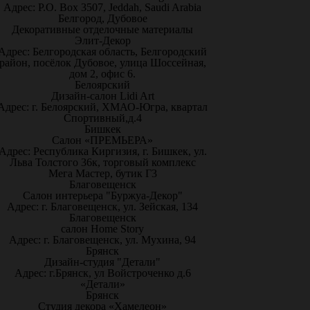
Адрес: P.O. Box 3507, Jeddah, Saudi Arabia
Белгород, Дубовое
Декоративные отделочные материалы
Элит-Декор
Адрес: Белгородская область, Белгородский
район, посёлок Дубовое, улица Шоссейная,
дом 2, офис 6.
Белоярский
Дизайн-салон Lidi Art
Адрес: г. Белоярский, ХМАО-Югра, квартал
Спортивный,д.4
Бишкек
Салон «ПРЕМЬЕРА»
Адрес: Республика Киргизия, г. Бишкек, ул.
Льва Толстого 36к, торговый комплекс
Мега Мастер, бутик Г3
Благовещенск
Салон интерьера "Буржуа-Декор"
Адрес: г. Благовещенск, ул. Зейская, 134
Благовещенск
салон Home Story
Адрес: г. Благовещенск, ул. Мухина, 94
Брянск
Дизайн-студия "Детали"
Адрес: г.Брянск, ул Войстроченко д.6
«Детали»
Брянск
Студия декора «Хамелеон»