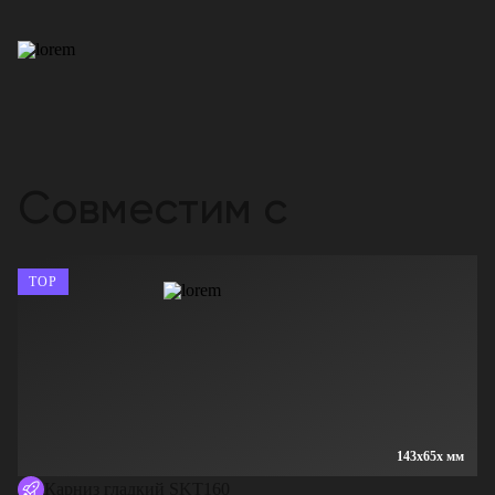
Совместим с
TOP
143x65x мм
Карниз гладкий SKT160