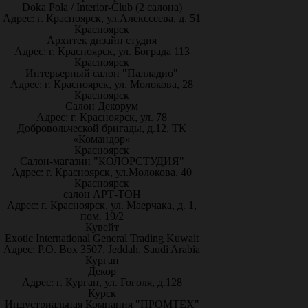
Doka Pola / Interior-Club (2 салона)
Адрес: г. Красноярск, ул.Алекссеева, д. 51
Красноярск
Архитек дизайн студия
Адрес: г. Красноярск, ул. Бограда 113
Красноярск
Интерьерный салон "Палладио"
Адрес: г. Красноярск, ул. Молокова, 28
Красноярск
Салон Декорум
Адрес: г. Красноярск, ул. 78
Добровольческой бригады, д.12, ТК
«Командор»
Красноярск
Салон-магазин "КОЛОРСТУДИЯ"
Адрес: г. Красноярск, ул.Молокова, 40
Красноярск
салон АРТ-ТОН
Адрес: г. Красноярск, ул. Маерчака, д. 1,
пом. 19/2
Кувейт
Exotic International General Trading Kuwait
Адрес: P.O. Box 3507, Jeddah, Saudi Arabia
Курган
Декор
Адрес: г. Курган, ул. Гоголя, д.128
Курск
Индустриальная Компания "ПРОМТЕХ"