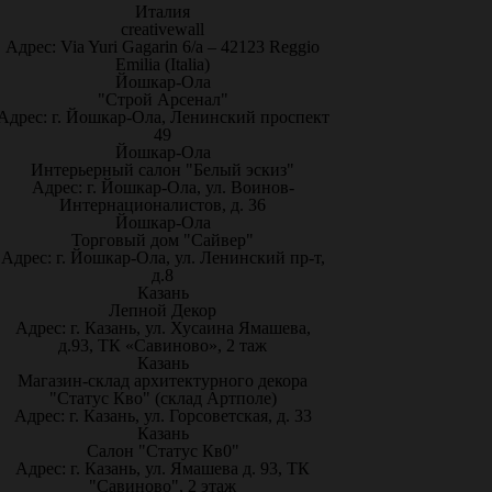
Италия
creativewall
Адрес: Via Yuri Gagarin 6/a – 42123 Reggio
Emilia (Italia)
Йошкар-Ола
"Строй Арсенал"
Адрес: г. Йошкар-Ола, Ленинский проспект
49
Йошкар-Ола
Интерьерный салон "Белый эскиз"
Адрес: г. Йошкар-Ола, ул. Воинов-
Интернационалистов, д. 36
Йошкар-Ола
Торговый дом "Сайвер"
Адрес: г. Йошкар-Ола, ул. Ленинский пр-т,
д.8
Казань
Лепной Декор
Адрес: г. Казань, ул. Хусаина Ямашева,
д.93, ТК «Савиново», 2 таж
Казань
Магазин-склад архитектурного декора
"Статус Кво" (склад Артполе)
Адрес: г. Казань, ул. Горсоветская, д. 33
Казань
Салон "Статус Кв0"
Адрес: г. Казань, ул. Ямашева д. 93, ТК
"Савиново", 2 этаж