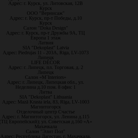
Адрес: г. Курск, ул. Литовская, 12В
Курск
ООО "Вернисаж"
Адрес: г. Курск, пр-т Победы, д.10
Курск
Салон "Doka Design"
Адрес: г. Курск, пр-т Дружбы 9А, ТЦ
Европа 1 этаж
Латвия
SIA "Dekoplast" Latvia
Адрес: Piedrujas 11 - 203A, Riga, LV-1073
Липецк
LIFE DÉCOR
Адрес: г. Липецк, пл. Торговая, д. 2
Липецк
Салон «M`Interiors»
Адрес: г. Липецк, Липецкая обл., ул.
Неделина д.10 пом. 8 офис 1
Литва
SIA "Dekoplast" Lithuania
Адрес: Mazā Krasta iela, 83, Rīga, LV-1003
Магнитогорск
Отделочный центр Счастье
Адрес: г. Магнитогорск, ул. Ленина д.115
(ТЦ Европейский); ул. Советская д.160 «А»
Махачкала
Салон "Элит Пол"
Адрес: Республика Дагестан, г. Махачкала,