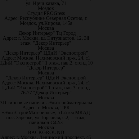
ул. Ирчи казака, 71
Моздок
Студия PROGress
Адрес: Республике Северная Осетия, г.
Моздок, ул.Кирова, 145а
Москва
"Декор Интерьер" Тц Город
Адрес: г. Москва, ш. Энтузиастов, 12, 3й
этаж, "Декор Интерьер"
Москва
"Декор Интерьер" ЦДиИ "Экспострой"
Адрес: Москва, Нахимовский пр-к, 24, с1
ЦДиИ "Экспострой" 1 этаж, пав.2, стенд 10
"Декор Интерьер"
Москва
"Декор Интерьер" ЦДиИ Экспострой
Адрес: Москва, Нахимовский пр-к, 24, с1
ЦДиИ "Экспострой" 1 этаж, пав.3, стенд
76-77 "Декор Интерьер"
Москва
3D гипсовые панели - Элитсройматериалы
Адрес: г. Москва, ТРК
«ЭлитСтройМатериалы», 51-й км МКАД
пос. Заречье, ул.Торговая, с.2, 1 этаж,
павильон С42/3
Москва
BACKGROUND
Адрес: г. Москва, Ленинский проспект, 45