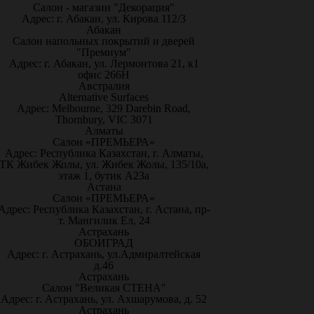
Салон - магазин "Декорация"
Адрес: г. Абакан, ул. Кирова 112/3
Абакан
Салон напольных покрытий и дверей
"Премиум"
Адрес: г. Абакан, ул. Лермонтова 21, к1
офис 266Н
Австралия
Alternative Surfaces
Адрес: Melbourne, 329 Darebin Road,
Thornbury, VIC 3071
Алматы
Салон «ПРЕМЬЕРА»
Адрес: Республика Казахстан, г. Алматы,
ТК Жибек Жолы, ул. Жибек Жолы, 135/10а,
этаж 1, бутик А23а
Астана
Салон «ПРЕМЬЕРА»
Адрес: Республика Казахстан, г. Астана, пр-
т. Мангилик Ел, 24
Астрахань
ОБОИГРАД
Адрес: г. Астрахань, ул.Адмиралтейская
д.46
Астрахань
Салон "Великая СТЕНА"
Адрес: г. Астрахань, ул. Ахшарумова, д. 52
Астрахань