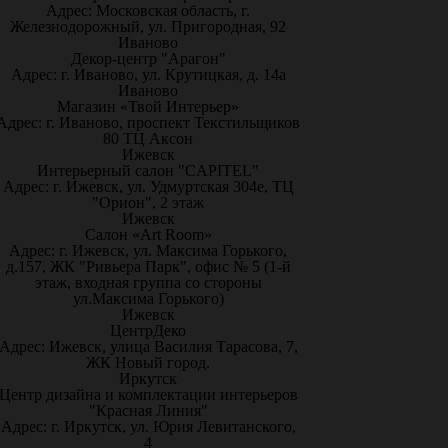
Адрес: Московская область, г.
Железнодорожный, ул. Пригородная, 92
Иваново
Декор-центр "Арагон"
Адрес: г. Иваново, ул. Крутицкая, д. 14а
Иваново
Магазин «Твой Интерьер»
Адрес: г. Иваново, проспект Текстильщиков
80 ТЦ Аксон
Ижевск
Интерьерный салон "CAPITEL"
Адрес: г. Ижевск, ул. Удмуртская 304е, ТЦ
"Орион", 2 этаж
Ижевск
Салон «Art Room»
Адрес: г. Ижевск, ул. Максима Горького,
д.157, ЖК "Ривьера Парк", офис № 5 (1-й
этаж, входная группа со стороны
ул.Максима Горького)
Ижевск
ЦентрДеко
Адрес: Ижевск, улица Василия Тарасова, 7,
ЖК Новый город.
Иркутск
Центр дизайна и комплектации интерьеров
"Красная Линия"
Адрес: г. Иркутск, ул. Юрия Левитанского,
4