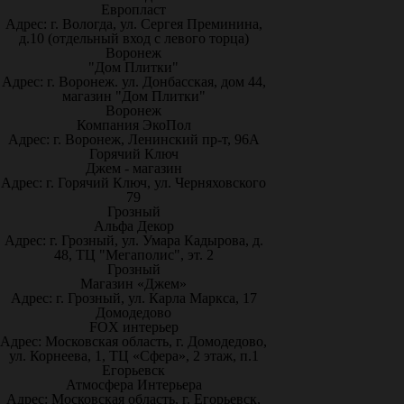
Европласт
Адрес: г. Вологда, ул. Сергея Преминина,
д.10 (отдельный вход с левого торца)
Воронеж
"Дом Плитки"
Адрес: г. Воронеж. ул. Донбасская, дом 44,
магазин "Дом Плитки"
Воронеж
Компания ЭкоПол
Адрес: г. Воронеж, Ленинский пр-т, 96А
Горячий Ключ
Джем - магазин
Адрес: г. Горячий Ключ, ул. Черняховского
79
Грозный
Альфа Декор
Адрес: г. Грозный, ул. Умара Кадырова, д.
48, ТЦ "Мегаполис", эт. 2
Грозный
Магазин «Джем»
Адрес: г. Грозный, ул. Карла Маркса, 17
Домодедово
FOX интерьер
Адрес: Московская область, г. Домодедово,
ул. Корнеева, 1, ТЦ «Сфера», 2 этаж, п.1
Егорьевск
Атмосфера Интерьера
Адрес: Московская область, г. Егорьевск,