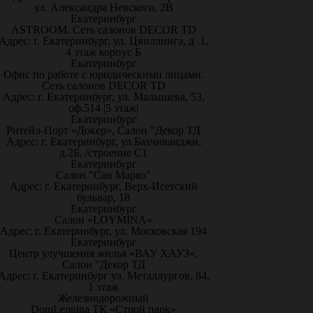
ул. Александра Невского, 2В
Екатеринбург
ASTROOM. Сеть салонов DECOR TD
Адрес: г. Екатеринбург, ул. Цвиллинга, д .1,
4 этаж корпус Б
Екатеринбург
Офис по работе с юридическими лицами.
Сеть салонов DECOR TD
Адрес: г. Екатеринбург, ул. Малышева, 53,
оф.514 |5 этаж|
Екатеринбург
Ритейл-Порт «Докер», Салон "Декор ТД
Адрес: г. Екатеринбург, ул.Бахчиванджи,
д.2Б, /строение С1
Екатеринбург
Салон "Сан Марко"
Адрес: г. Екатеринбург, Верх-Исетский
бульвар, 18
Екатеринбург
Салон «LOYMINA»
Адрес: г. Екатеринбург, ул. Московская 194
Екатеринбург
Центр улучшения жилья «ВАУ ХАУЗ»,
Салон "Декор ТД
Адрес: г. Екатеринбург ул. Металлургов, 84,
1 этаж
Железнодорожный
DomLepnina ТК «Строй парк»