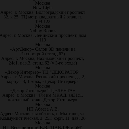
Москва
New Light
Адрес: г. Москва, Волгоградский проспект
32, к 25. ТЦ метр квадратный 2 этаж, п.
199-122
Москва
Nobby Rooms
Адрес: г. Москва, Ленинский проспект, дом
119
Москва
«АртДекор» Салон 3D панели на
Экспострой (стенд 62)
Адрес: г. Москва, Нахимовский проспект,
24с1, пав.3, стенд 62 (у 3-го входа)
Москва
«Декор Интерьер» ТЦ "ДЕКОРАТОР"
Адрес: г. Москва, Рязанский проспект, д. 2,
корпус. 3, 1 этаж, «Декор Интерьер»
Москва
«Декор Интерьер» ТЦ «ЛЕНТА»
Адрес: г. Москва, 47й км МКАД, вл31с1,
цокольный этаж «Декор Интерьер»
Москва
ИП Абаева А.В.
Адрес: Московская область, г. Мытищи, ул.
Коммунистическая, д. 25Г, корп. 11, пав. 20
Москва
ИП Верещинский В.В. (ПАВ.19Е и 6М)