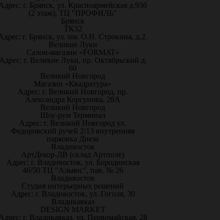
Адрес: г. Брянск, ул. Красноармейская д.93б
(2 этаж), ТЦ "ПРОФИЛЬ"
Брянск
ТК32
Адрес: г. Брянск, ул. им. О.Н. Строкина, д.2.
Великие Луки
Салон-магазин «FORMAT»
Адрес: г. Великие Луки, пр. Октябрьский д.
60
Великий Новгород
Магазин «Квадратура»
Адрес: г. Великий Новгород, пр.
Александра Корсунова, 28А
Великий Новгород
Шоу-рум Терминал
Адрес: г. Великий Новгород ул.
Федоровский ручей 2/13 внутренняя
парковка Диеза
Владивосток
АртДекор-ДВ (склад Артполе)
Адрес: г. Владивосток, ул. Бородинская
46/50 ТЦ "Альянс", пав. № 26
Владивосток
Студия интерьерных решений
Адрес: г. Владивосток, ул. Гоголя, 30
Владикавказ
DESIGN MARKET
Адрес: г. Владикавказ, ул. Первомайская, 28