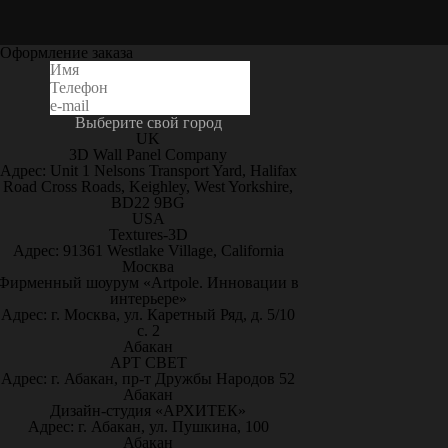
Оформление заказа
Выберите свой город
UK
3D Wall Panel Company
Адрес: Unit 1 Nelsons Transport Yard, Halifax
Road Cross Roads, Keighley, West Yorkshire,
BD22 9BG
USA
Textures-3D
Адрес: 91361 Westlake Village, California
Москва
Фирменный шоурум «Artpole. Инновации в
интерьере»
Адрес: г. Москва, ул. Каретный Ряд, д. 5/10
с. 2
Абакан
АРТ СВЕТ
Адрес: г. Абакан, пр-т Дружбы Народов 52
Абакан
Дизайн-студия «АРХИТЕК»
Адрес: г. Абакан, ул. Пушкина, 100
Абакан