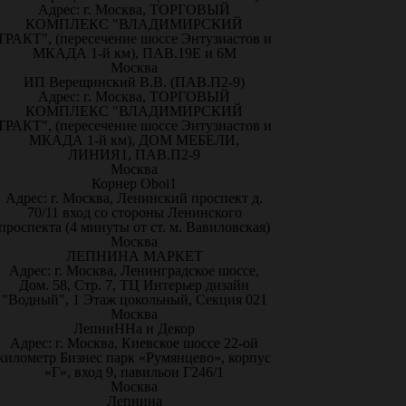
Адрес: г. Москва, ТОРГОВЫЙ
КОМПЛЕКС "ВЛАДИМИРСКИЙ
ТРАКТ", (пересечение шоссе Энтузиастов и
МКАДА 1-й км), ПАВ.19Е и 6М
Москва
ИП Верещинский В.В. (ПАВ.П2-9)
Адрес: г. Москва, ТОРГОВЫЙ
КОМПЛЕКС "ВЛАДИМИРСКИЙ
ТРАКТ", (пересечение шоссе Энтузиастов и
МКАДА 1-й км), ДОМ МЕБЕЛИ,
ЛИНИЯ1, ПАВ.П2-9
Москва
Корнер Oboi1
Адрес: г. Москва, Ленинский проспект д.
70/11 вход со стороны Ленинского
проспекта (4 минуты от ст. м. Вавиловская)
Москва
ЛЕПНИНА МАРКЕТ
Адрес: г. Москва, Ленинградское шоссе,
Дом. 58, Стр. 7, ТЦ Интерьер дизайн
"Водный", 1 Этаж цокольный, Секция 021
Москва
ЛепниННа и Декор
Адрес: г. Москва, Киевское шоссе 22-ой
километр Бизнес парк «Румянцево», корпус
«Г», вход 9, павильон Г246/1
Москва
Лепнина