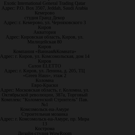
Exotic International General Trading Qatar
Адрес: P.O. Box 3507, Jeddah, Saudi Arabia
Кемерово
студия Гранд Декор
Адрес: г. Кемерово, ул. Черняховского 3
Киров
Акватория
Адрес: Кировская область, Киров, ул.
Милицейская 80
Киров
Компания «Ванная&Комната»
Адрес: г. Киров, ул. Комсомольская, дом 14
Киров
Салон ELETTO
Адрес: г. Киров, ул. Ленина, д. 205, ТЦ
«Green Haus», этаж 2
Коломна
Евро-Краски
Адрес: Московская область, г. Коломна, ул.
Октябрьской революции, 387а, Торговый
Комплекс "Коломенский Строитель" Пав.
№1
Комсомольск-на-Амуре
Строительная мозаика
Адрес: г. Комсомольск-на-Амуре, пр. Мира
13
Кострома
Дизайн-студия WowRoom