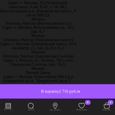
Адрес: г. Москва, ТЦ Петровский,
павильоны А-44, В-42, Г-34. МО,
Красногорский р-н, Новорижское шоссе, 9
км от МКАД
Москва
Лепнина, Фрески (Волоколамское ш.)
Адрес: г. Москва, Волоколамское ш., 103,
пав. Б-7
Москва
Лепнина, Фрески (Новорижское шоссе)
Адрес: г. Москва, Новорижское шоссе, 26-й
километр, с2, пав. Д-23 и А-2
Москва
Лепнина, Фрески (Павловская Слобода)
Адрес: г. Москва, ул. Ленина, 76/2, село
Павловская Слобода, пав. 19-21
Москва
Лепной Декор
Адрес: г. Москва, Пересечение МКАД и
Варшавское ш-се, "Каширский двор 3",
павильон П - 8
Москва
В корзину
2 716 руб./м
Магазин Holicolors
Адрес: г. Москва, Каширское шоссе, 19 к.1
ТК Каширский Двор, 2 этаж, павильон 2-
0
0
А30
Москва
Каталог
Поиск
Где купить
Избранное
Корзина
Магазин Sherwinstore