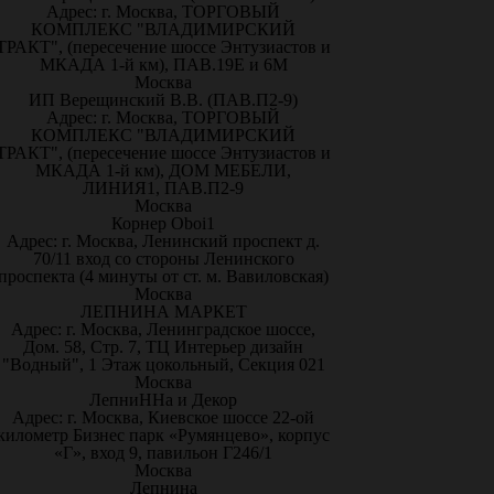
Адрес: г. Москва, ТОРГОВЫЙ
КОМПЛЕКС "ВЛАДИМИРСКИЙ
ТРАКТ", (пересечение шоссе Энтузиастов и
МКАДА 1-й км), ПАВ.19Е и 6М
Москва
ИП Верещинский В.В. (ПАВ.П2-9)
Адрес: г. Москва, ТОРГОВЫЙ
КОМПЛЕКС "ВЛАДИМИРСКИЙ
ТРАКТ", (пересечение шоссе Энтузиастов и
МКАДА 1-й км), ДОМ МЕБЕЛИ,
ЛИНИЯ1, ПАВ.П2-9
Москва
Корнер Oboi1
Адрес: г. Москва, Ленинский проспект д.
70/11 вход со стороны Ленинского
проспекта (4 минуты от ст. м. Вавиловская)
Москва
ЛЕПНИНА МАРКЕТ
Адрес: г. Москва, Ленинградское шоссе,
Дом. 58, Стр. 7, ТЦ Интерьер дизайн
"Водный", 1 Этаж цокольный, Секция 021
Москва
ЛепниННа и Декор
Адрес: г. Москва, Киевское шоссе 22-ой
километр Бизнес парк «Румянцево», корпус
«Г», вход 9, павильон Г246/1
Москва
Лепнина