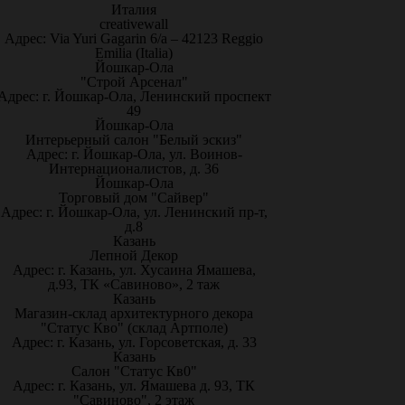
Италия
creativewall
Адрес: Via Yuri Gagarin 6/a – 42123 Reggio
Emilia (Italia)
Йошкар-Ола
"Строй Арсенал"
Адрес: г. Йошкар-Ола, Ленинский проспект
49
Йошкар-Ола
Интерьерный салон "Белый эскиз"
Адрес: г. Йошкар-Ола, ул. Воинов-
Интернационалистов, д. 36
Йошкар-Ола
Торговый дом "Сайвер"
Адрес: г. Йошкар-Ола, ул. Ленинский пр-т,
д.8
Казань
Лепной Декор
Адрес: г. Казань, ул. Хусаина Ямашева,
д.93, ТК «Савиново», 2 таж
Казань
Магазин-склад архитектурного декора
"Статус Кво" (склад Артполе)
Адрес: г. Казань, ул. Горсоветская, д. 33
Казань
Салон "Статус Кв0"
Адрес: г. Казань, ул. Ямашева д. 93, ТК
"Савиново", 2 этаж