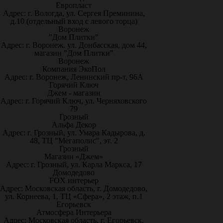
Европласт
Адрес: г. Вологда, ул. Сергея Преминина,
д.10 (отдельный вход с левого торца)
Воронеж
"Дом Плитки"
Адрес: г. Воронеж. ул. Донбасская, дом 44,
магазин "Дом Плитки"
Воронеж
Компания ЭкоПол
Адрес: г. Воронеж, Ленинский пр-т, 96А
Горячий Ключ
Джем - магазин
Адрес: г. Горячий Ключ, ул. Черняховского
79
Грозный
Альфа Декор
Адрес: г. Грозный, ул. Умара Кадырова, д.
48, ТЦ "Мегаполис", эт. 2
Грозный
Магазин «Джем»
Адрес: г. Грозный, ул. Карла Маркса, 17
Домодедово
FOX интерьер
Адрес: Московская область, г. Домодедово,
ул. Корнеева, 1, ТЦ «Сфера», 2 этаж, п.1
Егорьевск
Атмосфера Интерьера
Адрес: Московская область, г. Егорьевск,