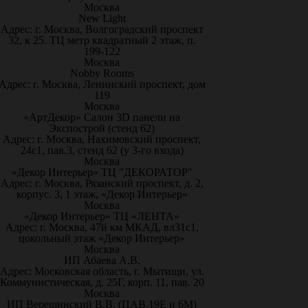
Москва
New Light
Адрес: г. Москва, Волгоградский проспект
32, к 25. ТЦ метр квадратный 2 этаж, п.
199-122
Москва
Nobby Rooms
Адрес: г. Москва, Ленинский проспект, дом
119
Москва
«АртДекор» Салон 3D панели на
Экспострой (стенд 62)
Адрес: г. Москва, Нахимовский проспект,
24с1, пав.3, стенд 62 (у 3-го входа)
Москва
«Декор Интерьер» ТЦ "ДЕКОРАТОР"
Адрес: г. Москва, Рязанский проспект, д. 2,
корпус. 3, 1 этаж, «Декор Интерьер»
Москва
«Декор Интерьер» ТЦ «ЛЕНТА»
Адрес: г. Москва, 47й км МКАД, вл31с1,
цокольный этаж «Декор Интерьер»
Москва
ИП Абаева А.В.
Адрес: Московская область, г. Мытищи, ул.
Коммунистическая, д. 25Г, корп. 11, пав. 20
Москва
ИП Верещинский В.В. (ПАВ.19Е и 6М)