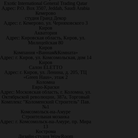
Exotic International General Trading Qatar
Адрес: P.O. Box 3507, Jeddah, Saudi Arabia
Кемерово
студия Гранд Декор
Адрес: г. Кемерово, ул. Черняховского 3
Киров
Акватория
Адрес: Кировская область, Киров, ул.
Милицейская 80
Киров
Компания «Ванная&Комната»
Адрес: г. Киров, ул. Комсомольская, дом 14
Киров
Салон ELETTO
Адрес: г. Киров, ул. Ленина, д. 205, ТЦ
«Green Haus», этаж 2
Коломна
Евро-Краски
Адрес: Московская область, г. Коломна, ул.
Октябрьской революции, 387а, Торговый
Комплекс "Коломенский Строитель" Пав.
№1
Комсомольск-на-Амуре
Строительная мозаика
Адрес: г. Комсомольск-на-Амуре, пр. Мира
13
Кострома
Дизайн-студия WowRoom