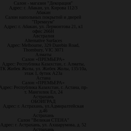
Салон - магазин "Декорация"
Адрес: г. Абакан, ул. Кирова 112/3
Абакан
Салон напольных покрытий и дверей
"Премиум"
Адрес: г. Абакан, ул. Лермонтова 21, к1
офис 266Н
Австралия
Alternative Surfaces
Адрес: Melbourne, 329 Darebin Road,
Thornbury, VIC 3071
Алматы
Салон «ПРЕМЬЕРА»
Адрес: Республика Казахстан, г. Алматы,
ТК Жибек Жолы, ул. Жибек Жолы, 135/10а,
этаж 1, бутик А23а
Астана
Салон «ПРЕМЬЕРА»
Адрес: Республика Казахстан, г. Астана, пр-
т. Мангилик Ел, 24
Астрахань
ОБОИГРАД
Адрес: г. Астрахань, ул.Адмиралтейская
д.46
Астрахань
Салон "Великая СТЕНА"
Адрес: г. Астрахань, ул. Ахшарумова, д. 52
Астрахань