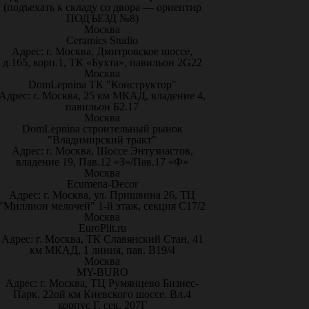
(подъехать к складу со двора — ориентир
ПОДЪЕЗД №8)
Москва
Ceramics Studio
Адрес: г. Москва, Дмитровское шоссе,
д.165, корп.1, ТК «Бухта», павильон 2G22
Москва
DomLepnina ТК "Конструктор"
Адрес: г. Москва, 25 км МКАД, владение 4,
павильон Б2.17
Москва
DomLepnina строительный рынок
"Владимирский тракт"
Адрес: г. Москва, Шоссе Энтузиастов,
владение 19, Пав.12 «З»/Пав.17 «Ф»
Москва
Ecumena-Decor
Адрес: г. Москва, ул. Пришвина 26, ТЦ
"Миллион мелочей" 1-й этаж, секция С17/2
Москва
EuroPlit.ru
Адрес: г. Москва, ТК Славянский Стан, 41
км МКАД, 1 линия, пав. В19/4
Москва
MY-BURO
Адрес: г. Москва, ТЦ Румянцево Бизнес-
Парк. 22ой км Киевского шоссе. Вл.4
корпус Г, сек. 207Г