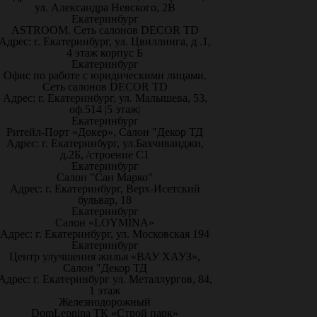
ул. Александра Невского, 2В
Екатеринбург
ASTROOM. Сеть салонов DECOR TD
Адрес: г. Екатеринбург, ул. Цвиллинга, д .1,
4 этаж корпус Б
Екатеринбург
Офис по работе с юридическими лицами.
Сеть салонов DECOR TD
Адрес: г. Екатеринбург, ул. Малышева, 53,
оф.514 |5 этаж|
Екатеринбург
Ритейл-Порт «Докер», Салон "Декор ТД
Адрес: г. Екатеринбург, ул.Бахчиванджи,
д.2Б, /строение С1
Екатеринбург
Салон "Сан Марко"
Адрес: г. Екатеринбург, Верх-Исетский
бульвар, 18
Екатеринбург
Салон «LOYMINA»
Адрес: г. Екатеринбург, ул. Московская 194
Екатеринбург
Центр улучшения жилья «ВАУ ХАУЗ»,
Салон "Декор ТД
Адрес: г. Екатеринбург ул. Металлургов, 84,
1 этаж
Железнодорожный
DomLepnina ТК «Строй парк»