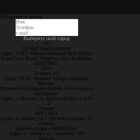
Оформление заказа
Выберите свой город
UK
3D Wall Panel Company
Адрес: Unit 1 Nelsons Transport Yard, Halifax
Road Cross Roads, Keighley, West Yorkshire,
BD22 9BG
USA
Textures-3D
Адрес: 91361 Westlake Village, California
Москва
Фирменный шоурум «Artpole. Инновации в
интерьере»
Адрес: г. Москва, ул. Каретный Ряд, д. 5/10
с. 2
Абакан
АРТ СВЕТ
Адрес: г. Абакан, пр-т Дружбы Народов 52
Абакан
Дизайн-студия «АРХИТЕК»
Адрес: г. Абакан, ул. Пушкина, 100
Абакан