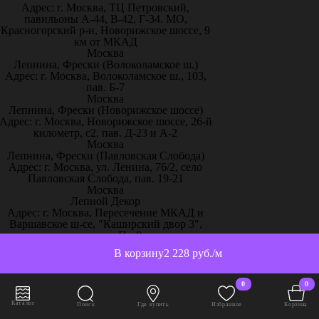
Адрес: г. Москва, ТЦ Петровский,
павильоны А-44, В-42, Г-34. МО,
Красногорский р-н, Новорижское шоссе, 9
км от МКАД
Москва
Лепнина, Фрески (Волоколамское ш.)
Адрес: г. Москва, Волоколамское ш., 103,
пав. Б-7
Москва
Лепнина, Фрески (Новорижское шоссе)
Адрес: г. Москва, Новорижское шоссе, 26-й
километр, с2, пав. Д-23 и А-2
Москва
Лепнина, Фрески (Павловская Слобода)
Адрес: г. Москва, ул. Ленина, 76/2, село
Павловская Слобода, пав. 19-21
Москва
Лепной Декор
Адрес: г. Москва, Пересечение МКАД и
Варшавское ш-се, "Каширский двор 3",
павильон П - 8
Москва
В корзину
2 228 руб./м
Магазин Holicolors
Адрес: г. Москва, Каширское шоссе, 19 к.1
ТК Каширский Двор, 2 этаж, павильон 2-
0
0
А30
Москва
Каталог
Поиск
Где купить
Избранное
Корзина
Магазин Sherwinstore