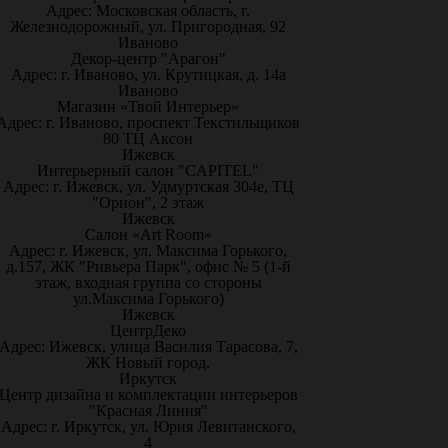
Адрес: Московская область, г.
Железнодорожный, ул. Пригородная, 92
Иваново
Декор-центр "Арагон"
Адрес: г. Иваново, ул. Крутицкая, д. 14а
Иваново
Магазин «Твой Интерьер»
Адрес: г. Иваново, проспект Текстильщиков
80 ТЦ Аксон
Ижевск
Интерьерный салон "CAPITEL"
Адрес: г. Ижевск, ул. Удмуртская 304е, ТЦ
"Орион", 2 этаж
Ижевск
Салон «Art Room»
Адрес: г. Ижевск, ул. Максима Горького,
д.157, ЖК "Ривьера Парк", офис № 5 (1-й
этаж, входная группа со стороны
ул.Максима Горького)
Ижевск
ЦентрДеко
Адрес: Ижевск, улица Василия Тарасова, 7,
ЖК Новый город.
Иркутск
Центр дизайна и комплектации интерьеров
"Красная Линия"
Адрес: г. Иркутск, ул. Юрия Левитанского,
4