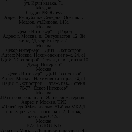
ул. Ирчи казака, 71
Моздок
Студия PROGress
Адрес: Республике Северная Осетия, г.
Моздок, ул.Кирова, 145а
Москва
"Декор Интерьер" Тц Город
Адрес: г. Москва, ш. Энтузиастов, 12, 3й
этаж, "Декор Интерьер"
Москва
"Декор Интерьер" ЦДиИ "Экспострой"
Адрес: Москва, Нахимовский пр-к, 24, с1
ЦДиИ "Экспострой" 1 этаж, пав.2, стенд 10
"Декор Интерьер"
Москва
"Декор Интерьер" ЦДиИ Экспострой
Адрес: Москва, Нахимовский пр-к, 24, с1
ЦДиИ "Экспострой" 1 этаж, пав.3, стенд
76-77 "Декор Интерьер"
Москва
3D гипсовые панели - Элитсройматериалы
Адрес: г. Москва, ТРК
«ЭлитСтройМатериалы», 51-й км МКАД
пос. Заречье, ул.Торговая, с.2, 1 этаж,
павильон С42/3
Москва
BACKGROUND
Адрес: г. Москва, Ленинский проспект, 45