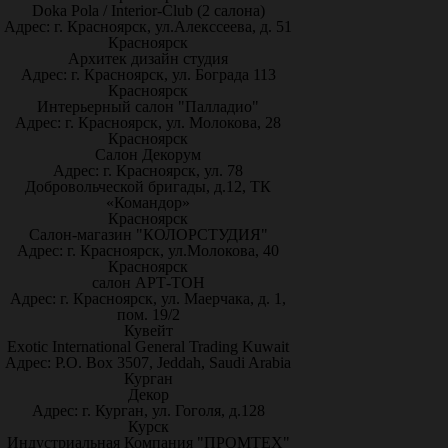
Doka Pola / Interior-Club (2 салона)
Адрес: г. Красноярск, ул.Алекссеева, д. 51
Красноярск
Архитек дизайн студия
Адрес: г. Красноярск, ул. Бограда 113
Красноярск
Интерьерный салон "Палладио"
Адрес: г. Красноярск, ул. Молокова, 28
Красноярск
Салон Декорум
Адрес: г. Красноярск, ул. 78
Добровольческой бригады, д.12, ТК
«Командор»
Красноярск
Салон-магазин "КОЛОРСТУДИЯ"
Адрес: г. Красноярск, ул.Молокова, 40
Красноярск
салон АРТ-ТОН
Адрес: г. Красноярск, ул. Маерчака, д. 1,
пом. 19/2
Кувейт
Exotic International General Trading Kuwait
Адрес: P.O. Box 3507, Jeddah, Saudi Arabia
Курган
Декор
Адрес: г. Курган, ул. Гоголя, д.128
Курск
Индустриальная Компания "ПРОМТЕХ"