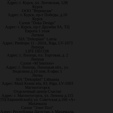
Адрес: г. Курск, ул. Литовская, 12В
Курск
ООО "Вернисаж"
Адрес: г. Курск, пр-т Победы, д.10
Курск
Салон "Doka Design"
Адрес: г. Курск, пр-т Дружбы 9А, ТЦ
Европа 1 этаж
Латвия
SIA "Dekoplast" Latvia
Адрес: Piedrujas 11 - 203A, Riga, LV-1073
Липецк
LIFE DÉCOR
Адрес: г. Липецк, пл. Торговая, д. 2
Липецк
Салон «M`Interiors»
Адрес: г. Липецк, Липецкая обл., ул.
Неделина д.10 пом. 8 офис 1
Литва
SIA "Dekoplast" Lithuania
Адрес: Mazā Krasta iela, 83, Rīga, LV-1003
Магнитогорск
Отделочный центр Счастье
Адрес: г. Магнитогорск, ул. Ленина д.115
(ТЦ Европейский); ул. Советская д.160 «А»
Махачкала
Салон "Элит Пол"
Адрес: Республика Дагестан, г. Махачкала,