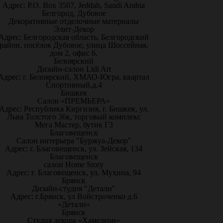
Адрес: P.O. Box 3507, Jeddah, Saudi Arabia
Белгород, Дубовое
Декоративные отделочные материалы
Элит-Декор
Адрес: Белгородская область, Белгородский
район, посёлок Дубовое, улица Шоссейная,
дом 2, офис 6.
Белоярский
Дизайн-салон Lidi Art
Адрес: г. Белоярский, ХМАО-Югра, квартал
Спортивный,д.4
Бишкек
Салон «ПРЕМЬЕРА»
Адрес: Республика Киргизия, г. Бишкек, ул.
Льва Толстого 36к, торговый комплекс
Мега Мастер, бутик Г3
Благовещенск
Салон интерьера "Буржуа-Декор"
Адрес: г. Благовещенск, ул. Зейская, 134
Благовещенск
салон Home Story
Адрес: г. Благовещенск, ул. Мухина, 94
Брянск
Дизайн-студия "Детали"
Адрес: г.Брянск, ул Войстроченко д.6
«Детали»
Брянск
Студия декора «Хамелеон»