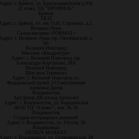
Адрес: г. Брянск, ул. Красноармейская д.93б
(2 этаж), ТЦ "ПРОФИЛЬ"
Брянск
ТК32
Адрес: г. Брянск, ул. им. О.Н. Строкина, д.2.
Великие Луки
Салон-магазин «FORMAT»
Адрес: г. Великие Луки, пр. Октябрьский д.
60
Великий Новгород
Магазин «Квадратура»
Адрес: г. Великий Новгород, пр.
Александра Корсунова, 28А
Великий Новгород
Шоу-рум Терминал
Адрес: г. Великий Новгород ул.
Федоровский ручей 2/13 внутренняя
парковка Диеза
Владивосток
АртДекор-ДВ (склад Артполе)
Адрес: г. Владивосток, ул. Бородинская
46/50 ТЦ "Альянс", пав. № 26
Владивосток
Студия интерьерных решений
Адрес: г. Владивосток, ул. Гоголя, 30
Владикавказ
DESIGN MARKET
Адрес: г. Владикавказ, ул. Первомайская, 28