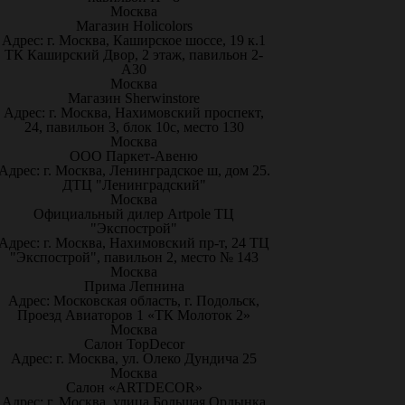
Москва
Магазин Holicolors
Адрес: г. Москва, Каширское шоссе, 19 к.1
ТК Каширский Двор, 2 этаж, павильон 2-
А30
Москва
Магазин Sherwinstore
Адрес: г. Москва, Нахимовский проспект,
24, павильон 3, блок 10с, место 130
Москва
ООО Паркет-Авeню
Адрес: г. Москва, Ленинградское ш, дом 25.
ДТЦ "Ленинградский"
Москва
Официальный дилер Artpole ТЦ
"Экспострой"
Адрес: г. Москва, Нахимовский пр-т, 24 ТЦ
"Экспострой", павильон 2, место № 143
Москва
Прима Лепнина
Адрес: Московская область, г. Подольск,
Проезд Авиаторов 1 «ТК Молоток 2»
Москва
Салон TopDecor
Адрес: г. Москва, ул. Олеко Дундича 25
Москва
Салон «ARTDECOR»
Адрес: г. Москва, улица Большая Ордынка