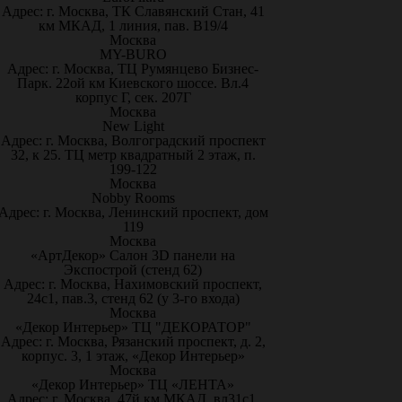
Адрес: г. Москва, ТК Славянский Стан, 41
км МКАД, 1 линия, пав. В19/4
Москва
MY-BURO
Адрес: г. Москва, ТЦ Румянцево Бизнес-
Парк. 22ой км Киевского шоссе. Вл.4
корпус Г, сек. 207Г
Москва
New Light
Адрес: г. Москва, Волгоградский проспект
32, к 25. ТЦ метр квадратный 2 этаж, п.
199-122
Москва
Nobby Rooms
Адрес: г. Москва, Ленинский проспект, дом
119
Москва
«АртДекор» Салон 3D панели на
Экспострой (стенд 62)
Адрес: г. Москва, Нахимовский проспект,
24с1, пав.3, стенд 62 (у 3-го входа)
Москва
«Декор Интерьер» ТЦ "ДЕКОРАТОР"
Адрес: г. Москва, Рязанский проспект, д. 2,
корпус. 3, 1 этаж, «Декор Интерьер»
Москва
«Декор Интерьер» ТЦ «ЛЕНТА»
Адрес: г. Москва, 47й км МКАД, вл31с1,