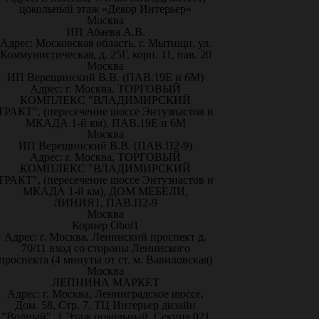
цокольный этаж «Декор Интерьер»
Москва
ИП Абаева А.В.
Адрес: Московская область, г. Мытищи, ул.
Коммунистическая, д. 25Г, корп. 11, пав. 20
Москва
ИП Верещинский В.В. (ПАВ.19Е и 6М)
Адрес: г. Москва, ТОРГОВЫЙ
КОМПЛЕКС "ВЛАДИМИРСКИЙ
ТРАКТ", (пересечение шоссе Энтузиастов и
МКАДА 1-й км), ПАВ.19Е и 6М
Москва
ИП Верещинский В.В. (ПАВ.П2-9)
Адрес: г. Москва, ТОРГОВЫЙ
КОМПЛЕКС "ВЛАДИМИРСКИЙ
ТРАКТ", (пересечение шоссе Энтузиастов и
МКАДА 1-й км), ДОМ МЕБЕЛИ,
ЛИНИЯ1, ПАВ.П2-9
Москва
Корнер Oboi1
Адрес: г. Москва, Ленинский проспект д.
70/11 вход со стороны Ленинского
проспекта (4 минуты от ст. м. Вавиловская)
Москва
ЛЕПНИНА МАРКЕТ
Адрес: г. Москва, Ленинградское шоссе,
Дом. 58, Стр. 7, ТЦ Интерьер дизайн
"Водный", 1 Этаж цокольный, Секция 021