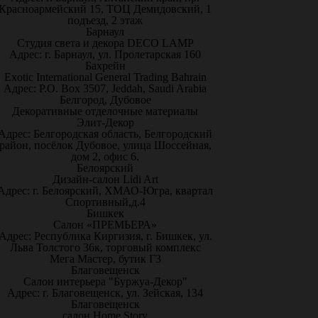
Красноармейский 15, ТОЦ Демидовский, 1
подъезд, 2 этаж
Барнаул
Студия света и декора DECO LAMP
Адрес: г. Барнаул, ул. Пролетарская 160
Бахрейн
Exotic International General Trading Bahrain
Адрес: P.O. Box 3507, Jeddah, Saudi Arabia
Белгород, Дубовое
Декоративные отделочные материалы
Элит-Декор
Адрес: Белгородская область, Белгородский
район, посёлок Дубовое, улица Шоссейная,
дом 2, офис 6.
Белоярский
Дизайн-салон Lidi Art
Адрес: г. Белоярский, ХМАО-Югра, квартал
Спортивный,д.4
Бишкек
Салон «ПРЕМЬЕРА»
Адрес: Республика Киргизия, г. Бишкек, ул.
Льва Толстого 36к, торговый комплекс
Мега Мастер, бутик Г3
Благовещенск
Салон интерьера "Буржуа-Декор"
Адрес: г. Благовещенск, ул. Зейская, 134
Благовещенск
салон Home Story