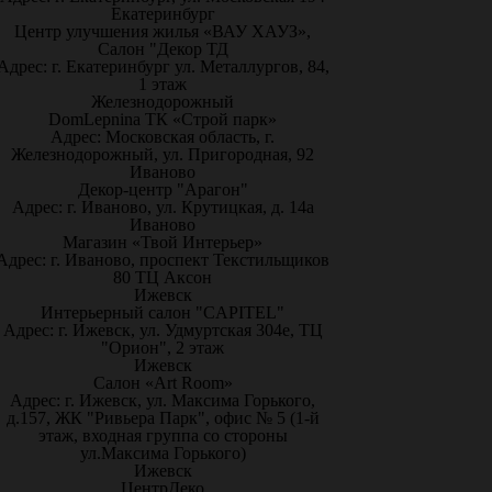
Екатеринбург
Центр улучшения жилья «ВАУ ХАУЗ»,
Салон "Декор ТД
Адрес: г. Екатеринбург ул. Металлургов, 84,
1 этаж
Железнодорожный
DomLepnina ТК «Строй парк»
Адрес: Московская область, г.
Железнодорожный, ул. Пригородная, 92
Иваново
Декор-центр "Арагон"
Адрес: г. Иваново, ул. Крутицкая, д. 14а
Иваново
Магазин «Твой Интерьер»
Адрес: г. Иваново, проспект Текстильщиков
80 ТЦ Аксон
Ижевск
Интерьерный салон "CAPITEL"
Адрес: г. Ижевск, ул. Удмуртская 304е, ТЦ
"Орион", 2 этаж
Ижевск
Салон «Art Room»
Адрес: г. Ижевск, ул. Максима Горького,
д.157, ЖК "Ривьера Парк", офис № 5 (1-й
этаж, входная группа со стороны
ул.Максима Горького)
Ижевск
ЦентрДеко