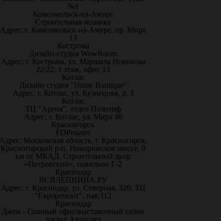
№1
Комсомольск-на-Амуре
Строительная мозаика
Адрес: г. Комсомольск-на-Амуре, пр. Мира
13
Кострома
Дизайн-студия WowRoom
Адрес: г. Кострома, ул. Маршала Новикова
22/22, 1 этаж, офис 13
Котлас
Дизайн студия "Home Boutique"
Адрес: г. Котлас, ул. Кузнецова, д. 3
Котлас
ТЦ "Арена", отдел Позитиф
Адрес: г. Котлас, ул. Мира 46
Красногорск
FDPmaster
Адрес: Московская область, г. Красногорск,
Красногорский р-н, Новорижское шоссе, 9
км от МКАД. Строительный двор
«Петровский», павильон Г-2
Краснодар
ВСЯЛЕПНИНА.РУ
Адрес: г. Краснодар, ул. Северная, 320, ТЦ
"Евроремонт", пав.112
Краснодар
Джем - Главный офис/выставочный салон
(склад Артполе)