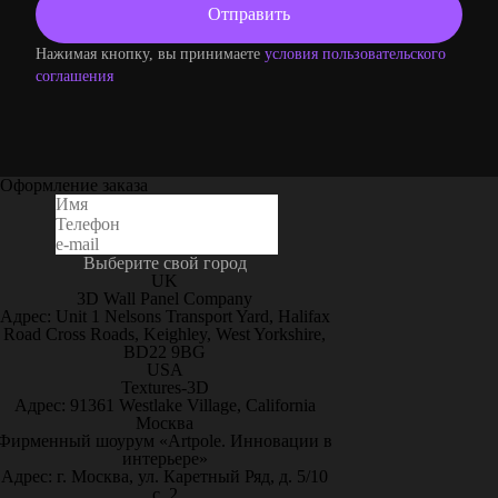
Нажимая кнопку, вы принимаете
условия пользовательского
соглашения
Оформление заказа
Выберите свой город
UK
3D Wall Panel Company
Адрес: Unit 1 Nelsons Transport Yard, Halifax
Road Cross Roads, Keighley, West Yorkshire,
BD22 9BG
USA
Textures-3D
Адрес: 91361 Westlake Village, California
Москва
Фирменный шоурум «Artpole. Инновации в
интерьере»
Адрес: г. Москва, ул. Каретный Ряд, д. 5/10
с. 2