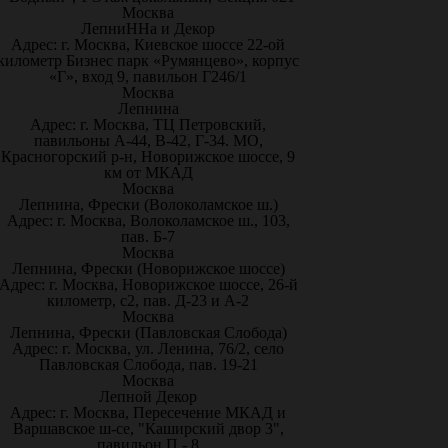
Москва
ЛепниННа и Декор
Адрес: г. Москва, Киевское шоссе 22-ой
километр Бизнес парк «Румянцево», корпус
«Г», вход 9, павильон Г246/1
Москва
Лепнина
Адрес: г. Москва, ТЦ Петровский,
павильоны А-44, В-42, Г-34. МО,
Красногорский р-н, Новорижское шоссе, 9
км от МКАД
Москва
Лепнина, Фрески (Волоколамское ш.)
Адрес: г. Москва, Волоколамское ш., 103,
пав. Б-7
Москва
Лепнина, Фрески (Новорижское шоссе)
Адрес: г. Москва, Новорижское шоссе, 26-й
километр, с2, пав. Д-23 и А-2
Москва
Лепнина, Фрески (Павловская Слобода)
Адрес: г. Москва, ул. Ленина, 76/2, село
Павловская Слобода, пав. 19-21
Москва
Лепной Декор
Адрес: г. Москва, Пересечение МКАД и
Варшавское ш-се, "Каширский двор 3",
павильон П - 8