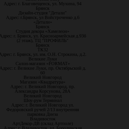
Адрес: г. Благовещенск, ул. Мухина, 94
Брянск
Дизайн-студия "Детали"
Адрес: г.Брянск, ул Войстроченко д.6
«Детали»
Брянск
Студия декора «Хамелеон»
Адрес: г. Брянск, ул. Красноармейская д.93б
(2 этаж), ТЦ "ПРОФИЛЬ"
Брянск
ТК32
Адрес: г. Брянск, ул. им. О.Н. Строкина, д.2.
Великие Луки
Салон-магазин «FORMAT»
Адрес: г. Великие Луки, пр. Октябрьский д.
60
Великий Новгород
Магазин «Квадратура»
Адрес: г. Великий Новгород, пр.
Александра Корсунова, 28А
Великий Новгород
Шоу-рум Терминал
Адрес: г. Великий Новгород ул.
Федоровский ручей 2/13 внутренняя
парковка Диеза
Владивосток
АртДекор-ДВ (склад Артполе)
Адрес: г. Владивосток, ул. Бородинская