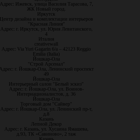
Адрес: Ижевск, улица Василия Тарасова, 7,
ЖК Новый город.
Иркутск
Центр дизайна и комплектации интерьеров
"Красная Линия"
Адрес: г. Иркутск, ул. Юрия Левитанского,
4
Италия
creativewall
Адрес: Via Yuri Gagarin 6/a – 42123 Reggio
Emilia (Italia)
Йошкар-Ола
"Строй Арсенал"
Адрес: г. Йошкар-Ола, Ленинский проспект
49
Йошкар-Ола
Интерьерный салон "Белый эскиз"
Адрес: г. Йошкар-Ола, ул. Воинов-
Интернационалистов, д. 36
Йошкар-Ола
Торговый дом "Сайвер"
Адрес: г. Йошкар-Ола, ул. Ленинский пр-т,
д.8
Казань
Лепной Декор
Адрес: г. Казань, ул. Хусаина Ямашева,
д.93, ТК «Савиново», 2 таж
Казань