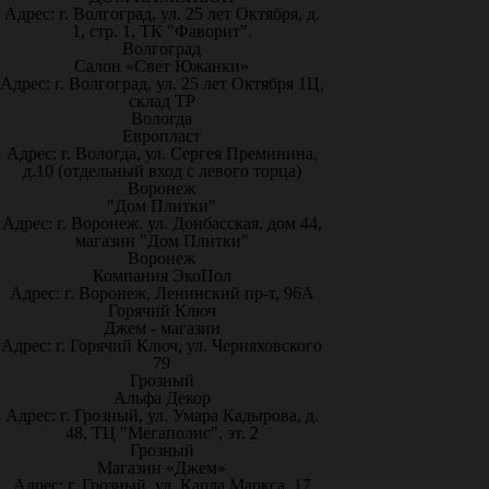
Адрес: г. Волгоград, ул. 25 лет Октября, д.
1, стр. 1, ТК "Фаворит".
Волгоград
Салон «Свет Южанки»
Адрес: г. Волгоград, ул. 25 лет Октября 1Ц,
склад ТР
Вологда
Европласт
Адрес: г. Вологда, ул. Сергея Преминина,
д.10 (отдельный вход с левого торца)
Воронеж
"Дом Плитки"
Адрес: г. Воронеж. ул. Донбасская, дом 44,
магазин "Дом Плитки"
Воронеж
Компания ЭкоПол
Адрес: г. Воронеж, Ленинский пр-т, 96А
Горячий Ключ
Джем - магазин
Адрес: г. Горячий Ключ, ул. Черняховского
79
Грозный
Альфа Декор
Адрес: г. Грозный, ул. Умара Кадырова, д.
48, ТЦ "Мегаполис", эт. 2
Грозный
Магазин «Джем»
Адрес: г. Грозный, ул. Карла Маркса, 17