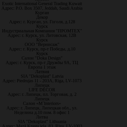
Exotic International General Trading Kuwait
Адрес: P.O. Box 3507, Jeddah, Saudi Arabia
Курган
Декор
Адрес: г. Курган, ул. Гоголя, д.128
Курск
Индустриальная Компания "ПРОМТЕХ"
Адрес: г. Курск, ул. Литовская, 12В
Курск
ООО "Вернисаж"
Адрес: г. Курск, пр-т Победы, д.10
Курск
Салон "Doka Design"
Адрес: г. Курск, пр-т Дружбы 9А, ТЦ
Европа 1 этаж
Латвия
SIA "Dekoplast" Latvia
Адрес: Piedrujas 11 - 203A, Riga, LV-1073
Липецк
LIFE DÉCOR
Адрес: г. Липецк, пл. Торговая, д. 2
Липецк
Салон «M`Interiors»
Адрес: г. Липецк, Липецкая обл., ул.
Неделина д.10 пом. 8 офис 1
Литва
SIA "Dekoplast" Lithuania
Адрес: Mazā Krasta iela, 83, Rīga, LV-1003