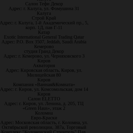
Салон Тефи Декор
Адрес: г. Калуга, ул. Фомушина 31
Калуга
Строй Край
Адрес: г. Калуга, 1-й Академический пр., 5,
корп. 1Д, пав Г-11
Катар
Exotic International General Trading Qatar
Адрес: P.O. Box 3507, Jeddah, Saudi Arabia
Кемерово
студия Гранд Декор
Адрес: г. Кемерово, ул. Черняховского 3
Киров
Акватория
Адрес: Кировская область, Киров, ул.
Милицейская 80
Киров
Компания «Ванная&Комната»
Адрес: г. Киров, ул. Комсомольская, дом 14
Киров
Салон ELETTO
Адрес: г. Киров, ул. Ленина, д. 205, ТЦ
«Green Haus», этаж 2
Коломна
Евро-Краски
Адрес: Московская область, г. Коломна, ул.
Октябрьской революции, 387а, Торговый
Комплекс "Коломенский Строитель" Пав.