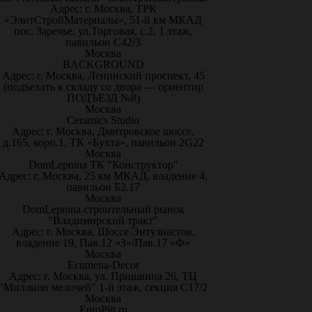
Адрес: г. Москва, ТРК
«ЭлитСтройМатериалы», 51-й км МКАД
пос. Заречье, ул.Торговая, с.2, 1 этаж,
павильон С42/3
Москва
BACKGROUND
Адрес: г. Москва, Ленинский проспект, 45
(подъехать к складу со двора — ориентир
ПОДЪЕЗД №8)
Москва
Ceramics Studio
Адрес: г. Москва, Дмитровское шоссе,
д.165, корп.1, ТК «Бухта», павильон 2G22
Москва
DomLepnina ТК "Конструктор"
Адрес: г. Москва, 25 км МКАД, владение 4,
павильон Б2.17
Москва
DomLepnina строительный рынок
"Владимирский тракт"
Адрес: г. Москва, Шоссе Энтузиастов,
владение 19, Пав.12 «З»/Пав.17 «Ф»
Москва
Ecumena-Decor
Адрес: г. Москва, ул. Пришвина 26, ТЦ
"Миллион мелочей" 1-й этаж, секция С17/2
Москва
EuroPlit.ru