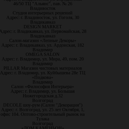
46/50 ТЦ "Альянс", пав. № 26
Владивосток
Студия интерьерных решений
Адрес: г. Владивосток, ул. Гоголя, 30
Владикавказ
DESIGN MARKET
Адрес: г. Владикавказ, ул. Первомайская, 28
Владикавказ
Салон-магазин «Лепные Декоры»
Адрес: г. Владикавказ, ул. Ардонская, 182
Владимир
OMEGA SALON
Адрес: г. Владимир, ул. Мира, 49, пом. 20
Владимир
PILLAR Магазин чистовых материалов
Адрес: г. Владимир, ул. Куйбышева 28е ТЦ
«Подкова»
Владимир
Салон «Философия Интерьера»
Адрес: г. Владимир, ул. Большая
Нижегородская д.32
Волгоград
DECOLE шоу-рум (Салон "Декорация")
Адрес: г. Волгоград, ул. 25 лет Октября, 1,
офис 104. Оптово-строительный рынок на
Тулака
Волгоград
«ДОМ КАМЕНЬОН»