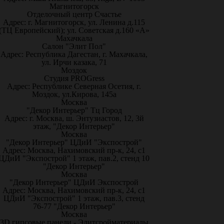
Магнитогорск
Отделочный центр Счастье
Адрес: г. Магнитогорск, ул. Ленина д.115
(ТЦ Европейский); ул. Советская д.160 «А»
Махачкала
Салон "Элит Пол"
Адрес: Республика Дагестан, г. Махачкала,
ул. Ирчи казака, 71
Моздок
Студия PROGress
Адрес: Республике Северная Осетия, г.
Моздок, ул.Кирова, 145а
Москва
"Декор Интерьер" Тц Город
Адрес: г. Москва, ш. Энтузиастов, 12, 3й
этаж, "Декор Интерьер"
Москва
"Декор Интерьер" ЦДиИ "Экспострой"
Адрес: Москва, Нахимовский пр-к, 24, с1
ЦДиИ "Экспострой" 1 этаж, пав.2, стенд 10
"Декор Интерьер"
Москва
"Декор Интерьер" ЦДиИ Экспострой
Адрес: Москва, Нахимовский пр-к, 24, с1
ЦДиИ "Экспострой" 1 этаж, пав.3, стенд
76-77 "Декор Интерьер"
Москва
3D гипсовые панели - Элитсройматериалы