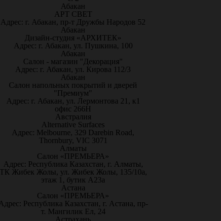
Абакан
АРТ СВЕТ
Адрес: г. Абакан, пр-т Дружбы Народов 52
Абакан
Дизайн-студия «АРХИТЕК»
Адрес: г. Абакан, ул. Пушкина, 100
Абакан
Салон - магазин "Декорация"
Адрес: г. Абакан, ул. Кирова 112/3
Абакан
Салон напольных покрытий и дверей
"Премиум"
Адрес: г. Абакан, ул. Лермонтова 21, к1
офис 266Н
Австралия
Alternative Surfaces
Адрес: Melbourne, 329 Darebin Road,
Thornbury, VIC 3071
Алматы
Салон «ПРЕМЬЕРА»
Адрес: Республика Казахстан, г. Алматы,
ТК Жибек Жолы, ул. Жибек Жолы, 135/10а,
этаж 1, бутик А23а
Астана
Салон «ПРЕМЬЕРА»
Адрес: Республика Казахстан, г. Астана, пр-
т. Мангилик Ел, 24
Астрахань