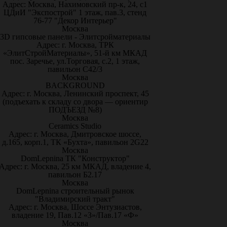
Адрес: Москва, Нахимовский пр-к, 24, с1
ЦДиИ "Экспострой" 1 этаж, пав.3, стенд
76-77 "Декор Интерьер"
Москва
3D гипсовые панели - Элитсройматериалы
Адрес: г. Москва, ТРК
«ЭлитСтройМатериалы», 51-й км МКАД
пос. Заречье, ул.Торговая, с.2, 1 этаж,
павильон С42/3
Москва
BACKGROUND
Адрес: г. Москва, Ленинский проспект, 45
(подъехать к складу со двора — ориентир
ПОДЪЕЗД №8)
Москва
Ceramics Studio
Адрес: г. Москва, Дмитровское шоссе,
д.165, корп.1, ТК «Бухта», павильон 2G22
Москва
DomLepnina ТК "Конструктор"
Адрес: г. Москва, 25 км МКАД, владение 4,
павильон Б2.17
Москва
DomLepnina строительный рынок
"Владимирский тракт"
Адрес: г. Москва, Шоссе Энтузиастов,
владение 19, Пав.12 «З»/Пав.17 «Ф»
Москва