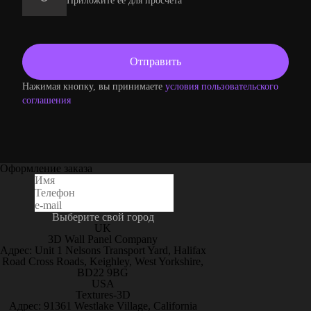
Приложите ее для просчета
Нажимая кнопку, вы принимаете
условия пользовательского
соглашения
Оформление заказа
Выберите свой город
UK
3D Wall Panel Company
Адрес: Unit 1 Nelsons Transport Yard, Halifax
Road Cross Roads, Keighley, West Yorkshire,
BD22 9BG
USA
Textures-3D
Адрес: 91361 Westlake Village, California