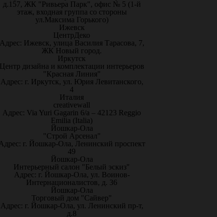
д.157, ЖК "Ривьера Парк", офис № 5 (1-й
этаж, входная группа со стороны
ул.Максима Горького)
Ижевск
ЦентрДеко
Адрес: Ижевск, улица Василия Тарасова, 7,
ЖК Новый город.
Иркутск
Центр дизайна и комплектации интерьеров
"Красная Линия"
Адрес: г. Иркутск, ул. Юрия Левитанского,
4
Италия
creativewall
Адрес: Via Yuri Gagarin 6/a – 42123 Reggio
Emilia (Italia)
Йошкар-Ола
"Строй Арсенал"
Адрес: г. Йошкар-Ола, Ленинский проспект
49
Йошкар-Ола
Интерьерный салон "Белый эскиз"
Адрес: г. Йошкар-Ола, ул. Воинов-
Интернационалистов, д. 36
Йошкар-Ола
Торговый дом "Сайвер"
Адрес: г. Йошкар-Ола, ул. Ленинский пр-т,
д.8