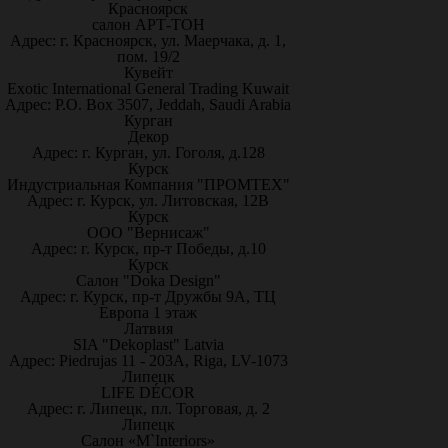
Красноярск
салон АРТ-ТОН
Адрес: г. Красноярск, ул. Маерчака, д. 1,
пом. 19/2
Кувейт
Exotic International General Trading Kuwait
Адрес: P.O. Box 3507, Jeddah, Saudi Arabia
Курган
Декор
Адрес: г. Курган, ул. Гоголя, д.128
Курск
Индустриальная Компания "ПРОМТЕХ"
Адрес: г. Курск, ул. Литовская, 12В
Курск
ООО "Вернисаж"
Адрес: г. Курск, пр-т Победы, д.10
Курск
Салон "Doka Design"
Адрес: г. Курск, пр-т Дружбы 9А, ТЦ
Европа 1 этаж
Латвия
SIA "Dekoplast" Latvia
Адрес: Piedrujas 11 - 203A, Riga, LV-1073
Липецк
LIFE DÉCOR
Адрес: г. Липецк, пл. Торговая, д. 2
Липецк
Салон «M`Interiors»