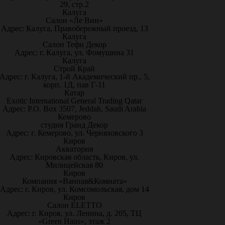
29, стр.2
Калуга
Салон «Ле Вин»
Адрес: Калуга, Правобережный проезд, 13
Калуга
Салон Тефи Декор
Адрес: г. Калуга, ул. Фомушина 31
Калуга
Строй Край
Адрес: г. Калуга, 1-й Академический пр., 5,
корп. 1Д, пав Г-11
Катар
Exotic International General Trading Qatar
Адрес: P.O. Box 3507, Jeddah, Saudi Arabia
Кемерово
студия Гранд Декор
Адрес: г. Кемерово, ул. Черняховского 3
Киров
Акватория
Адрес: Кировская область, Киров, ул.
Милицейская 80
Киров
Компания «Ванная&Комната»
Адрес: г. Киров, ул. Комсомольская, дом 14
Киров
Салон ELETTO
Адрес: г. Киров, ул. Ленина, д. 205, ТЦ
«Green Haus», этаж 2