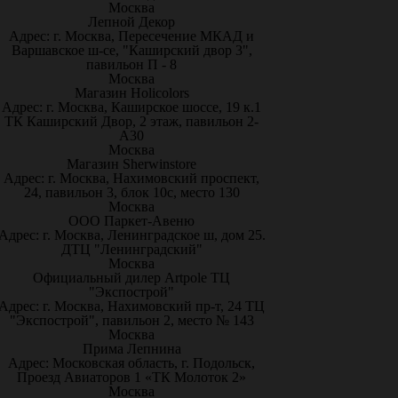
Москва
Лепной Декор
Адрес: г. Москва, Пересечение МКАД и
Варшавское ш-се, "Каширский двор 3",
павильон П - 8
Москва
Магазин Holicolors
Адрес: г. Москва, Каширское шоссе, 19 к.1
ТК Каширский Двор, 2 этаж, павильон 2-
А30
Москва
Магазин Sherwinstore
Адрес: г. Москва, Нахимовский проспект,
24, павильон 3, блок 10с, место 130
Москва
ООО Паркет-Авeню
Адрес: г. Москва, Ленинградское ш, дом 25.
ДТЦ "Ленинградский"
Москва
Официальный дилер Artpole ТЦ
"Экспострой"
Адрес: г. Москва, Нахимовский пр-т, 24 ТЦ
"Экспострой", павильон 2, место № 143
Москва
Прима Лепнина
Адрес: Московская область, г. Подольск,
Проезд Авиаторов 1 «ТК Молоток 2»
Москва