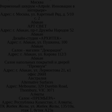
Москва
Фирменный шоурум «Artpole. Инновации в
интерьере»
Адрес: г. Москва, ул. Каретный Ряд, д. 5/10
с. 2
Абакан
АРТ СВЕТ
Адрес: г. Абакан, пр-т Дружбы Народов 52
Абакан
Дизайн-студия «АРХИТЕК»
Адрес: г. Абакан, ул. Пушкина, 100
Абакан
Салон - магазин "Декорация"
Адрес: г. Абакан, ул. Кирова 112/3
Абакан
Салон напольных покрытий и дверей
"Премиум"
Адрес: г. Абакан, ул. Лермонтова 21, к1
офис 266Н
Австралия
Alternative Surfaces
Адрес: Melbourne, 329 Darebin Road,
Thornbury, VIC 3071
Алматы
Салон «ПРЕМЬЕРА»
Адрес: Республика Казахстан, г. Алматы,
ТК Жибек Жолы, ул. Жибек Жолы, 135/10а,
этаж 1, бутик А23а