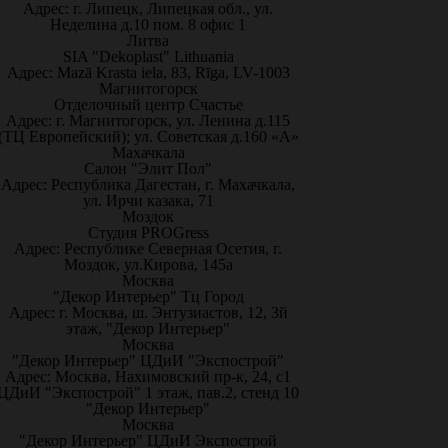
Адрес: г. Липецк, Липецкая обл., ул.
Неделина д.10 пом. 8 офис 1
Литва
SIA "Dekoplast" Lithuania
Адрес: Mazā Krasta iela, 83, Rīga, LV-1003
Магнитогорск
Отделочный центр Счастье
Адрес: г. Магнитогорск, ул. Ленина д.115
(ТЦ Европейский); ул. Советская д.160 «А»
Махачкала
Салон "Элит Пол"
Адрес: Республика Дагестан, г. Махачкала,
ул. Ирчи казака, 71
Моздок
Студия PROGress
Адрес: Республике Северная Осетия, г.
Моздок, ул.Кирова, 145а
Москва
"Декор Интерьер" Тц Город
Адрес: г. Москва, ш. Энтузиастов, 12, 3й
этаж, "Декор Интерьер"
Москва
"Декор Интерьер" ЦДиИ "Экспострой"
Адрес: Москва, Нахимовский пр-к, 24, с1
ЦДиИ "Экспострой" 1 этаж, пав.2, стенд 10
"Декор Интерьер"
Москва
"Декор Интерьер" ЦДиИ Экспострой