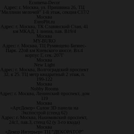
Ecumena-Decor
Адрес: г. Москва, ул. Пришвина 26, ТЦ
"Миллион мелочей" 1-й этаж, секция С17/2
Москва
EuroPlit.ru
Адрес: г. Москва, ТК Славянский Стан, 41
км МКАД, 1 линия, пав. В19/4
Москва
MY-BURO
Адрес: г. Москва, ТЦ Румянцево Бизнес-
Парк. 22ой км Киевского шоссе. Вл.4
корпус Г, сек. 207Г
Москва
New Light
Адрес: г. Москва, Волгоградский проспект
32, к 25. ТЦ метр квадратный 2 этаж, п.
199-122
Москва
Nobby Rooms
Адрес: г. Москва, Ленинский проспект, дом
119
Москва
«АртДекор» Салон 3D панели на
Экспострой (стенд 62)
Адрес: г. Москва, Нахимовский проспект,
24с1, пав.3, стенд 62 (у 3-го входа)
Москва
«Декор Интерьер» ТЦ "ДЕКОРАТОР"