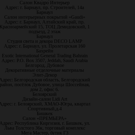
Салон Квадро Интерьер
Адрес: г. Барнаул, пр. Строителей, 14а
Барнаул
Салон интерьерных покрытий «Gaudi»
Адрес: г. Барнаул, Алтайский край, пр.
Красноармейский 15, ТОЦ Демидовский, 1
подъезд, 2 этаж
Барнаул
Студия света и декора DECO LAMP
Адрес: г. Барнаул, ул. Пролетарская 160
Бахрейн
Exotic International General Trading Bahrain
Адрес: P.O. Box 3507, Jeddah, Saudi Arabia
Белгород, Дубовое
Декоративные отделочные материалы
Элит-Декор
Адрес: Белгородская область, Белгородский
район, посёлок Дубовое, улица Шоссейная,
дом 2, офис 6.
Белоярский
Дизайн-салон Lidi Art
Адрес: г. Белоярский, ХМАО-Югра, квартал
Спортивный,д.4
Бишкек
Салон «ПРЕМЬЕРА»
Адрес: Республика Киргизия, г. Бишкек, ул.
Льва Толстого 36к, торговый комплекс
Мега Мастер, бутик Г3