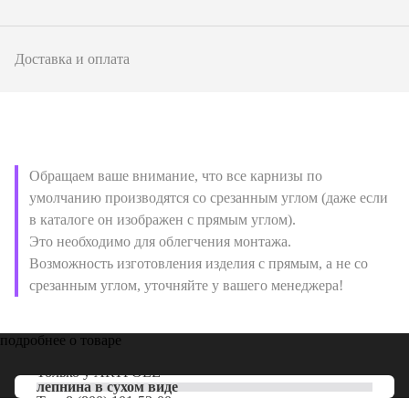
Доставка и оплата
Обращаем ваше внимание, что все карнизы по
умолчанию производятся со срезанным углом (даже если
в каталоге он изображен с прямым углом).
Это необходимо для облегчения монтажа.
Возможность изготовления изделия с прямым, а не со
срезанным углом, уточняйте у вашего менеджера!
подробнее о товаре
Только у
ARTPOLE
лепнина в сухом виде
Тел:
8 (800) 101-53-00