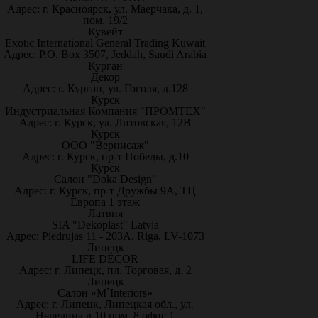
Адрес: г. Красноярск, ул. Маерчака, д. 1,
пом. 19/2
Кувейт
Exotic International General Trading Kuwait
Адрес: P.O. Box 3507, Jeddah, Saudi Arabia
Курган
Декор
Адрес: г. Курган, ул. Гоголя, д.128
Курск
Индустриальная Компания "ПРОМТЕХ"
Адрес: г. Курск, ул. Литовская, 12В
Курск
ООО "Вернисаж"
Адрес: г. Курск, пр-т Победы, д.10
Курск
Салон "Doka Design"
Адрес: г. Курск, пр-т Дружбы 9А, ТЦ
Европа 1 этаж
Латвия
SIA "Dekoplast" Latvia
Адрес: Piedrujas 11 - 203A, Riga, LV-1073
Липецк
LIFE DÉCOR
Адрес: г. Липецк, пл. Торговая, д. 2
Липецк
Салон «M`Interiors»
Адрес: г. Липецк, Липецкая обл., ул.
Неделина д.10 пом. 8 офис 1