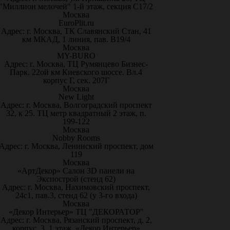
"Миллион мелочей" 1-й этаж, секция С17/2
Москва
EuroPlit.ru
Адрес: г. Москва, ТК Славянский Стан, 41
км МКАД, 1 линия, пав. В19/4
Москва
MY-BURO
Адрес: г. Москва, ТЦ Румянцево Бизнес-
Парк. 22ой км Киевского шоссе. Вл.4
корпус Г, сек. 207Г
Москва
New Light
Адрес: г. Москва, Волгоградский проспект
32, к 25. ТЦ метр квадратный 2 этаж, п.
199-122
Москва
Nobby Rooms
Адрес: г. Москва, Ленинский проспект, дом
119
Москва
«АртДекор» Салон 3D панели на
Экспострой (стенд 62)
Адрес: г. Москва, Нахимовский проспект,
24с1, пав.3, стенд 62 (у 3-го входа)
Москва
«Декор Интерьер» ТЦ "ДЕКОРАТОР"
Адрес: г. Москва, Рязанский проспект, д. 2,
корпус. 3, 1 этаж, «Декор Интерьер»