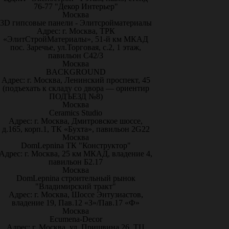
76-77 "Декор Интерьер"
Москва
3D гипсовые панели - Элитсройматериалы
Адрес: г. Москва, ТРК
«ЭлитСтройМатериалы», 51-й км МКАД
пос. Заречье, ул.Торговая, с.2, 1 этаж,
павильон С42/3
Москва
BACKGROUND
Адрес: г. Москва, Ленинский проспект, 45
(подъехать к складу со двора — ориентир
ПОДЪЕЗД №8)
Москва
Ceramics Studio
Адрес: г. Москва, Дмитровское шоссе,
д.165, корп.1, ТК «Бухта», павильон 2G22
Москва
DomLepnina ТК "Конструктор"
Адрес: г. Москва, 25 км МКАД, владение 4,
павильон Б2.17
Москва
DomLepnina строительный рынок
"Владимирский тракт"
Адрес: г. Москва, Шоссе Энтузиастов,
владение 19, Пав.12 «З»/Пав.17 «Ф»
Москва
Ecumena-Decor
Адрес: г. Москва, ул. Пришвина 26, ТЦ