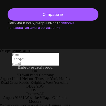
Нажимая кнопку, вы принимаете
условия
пользовательского соглашения
Оформление заказа
Выберите свой город
UK
3D Wall Panel Company
Адрес: Unit 1 Nelsons Transport Yard, Halifax
Road Cross Roads, Keighley, West Yorkshire,
BD22 9BG
USA
Textures-3D
Адрес: 91361 Westlake Village, California
Москва
Фирменный шоурум «Artpole. Инновации в