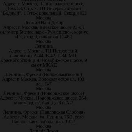
Адрес: г. Москва, Ленинградское шоссе,
Дом. 58, Стр. 7, ТЦ Интерьер дизайн
"Водный", 1 Этаж цокольный, Секция 021
Москва
ЛепниННа и Декор
Адрес: г. Москва, Киевское шоссе 22-ой
километр Бизнес парк «Румянцево», корпус
«Г», вход 9, павильон Г246/1
Москва
Лепнина
Адрес: г. Москва, ТЦ Петровский,
павильоны А-44, В-42, Г-34. МО,
Красногорский р-н, Новорижское шоссе, 9
км от МКАД
Москва
Лепнина, Фрески (Волоколамское ш.)
Адрес: г. Москва, Волоколамское ш., 103,
пав. Б-7
Москва
Лепнина, Фрески (Новорижское шоссе)
Адрес: г. Москва, Новорижское шоссе, 26-й
километр, с2, пав. Д-23 и А-2
Москва
Лепнина, Фрески (Павловская Слобода)
Адрес: г. Москва, ул. Ленина, 76/2, село
Павловская Слобода, пав. 19-21
Москва
Лепной Декор