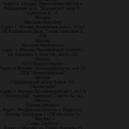
Адрес: г. Москва, Пересечение МКАД и
Варшавское ш-се, "Каширский двор 3",
павильон П - 8
Москва
Магазин Holicolors
Адрес: г. Москва, Каширское шоссе, 19 к.1
ТК Каширский Двор, 2 этаж, павильон 2-
А30
Москва
Магазин Sherwinstore
Адрес: г. Москва, Нахимовский проспект,
24, павильон 3, блок 10с, место 130
Москва
ООО Паркет-Авeню
Адрес: г. Москва, Ленинградское ш, дом 25.
ДТЦ "Ленинградский"
Москва
Официальный дилер Artpole ТЦ
"Экспострой"
Адрес: г. Москва, Нахимовский пр-т, 24 ТЦ
"Экспострой", павильон 2, место № 143
Москва
Прима Лепнина
Адрес: Московская область, г. Подольск,
Проезд Авиаторов 1 «ТК Молоток 2»
Москва
Салон TopDecor
Адрес: г. Москва, ул. Олеко Дундича 25