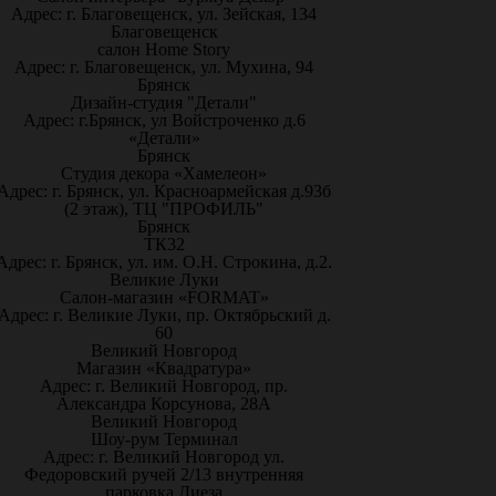
Адрес: г. Благовещенск, ул. Зейская, 134
Благовещенск
салон Home Story
Адрес: г. Благовещенск, ул. Мухина, 94
Брянск
Дизайн-студия "Детали"
Адрес: г.Брянск, ул Войстроченко д.6
«Детали»
Брянск
Студия декора «Хамелеон»
Адрес: г. Брянск, ул. Красноармейская д.93б
(2 этаж), ТЦ "ПРОФИЛЬ"
Брянск
ТК32
Адрес: г. Брянск, ул. им. О.Н. Строкина, д.2.
Великие Луки
Салон-магазин «FORMAT»
Адрес: г. Великие Луки, пр. Октябрьский д.
60
Великий Новгород
Магазин «Квадратура»
Адрес: г. Великий Новгород, пр.
Александра Корсунова, 28А
Великий Новгород
Шоу-рум Терминал
Адрес: г. Великий Новгород ул.
Федоровский ручей 2/13 внутренняя
парковка Диеза