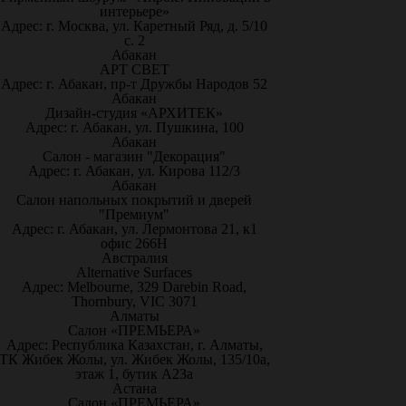
интерьере»
Адрес: г. Москва, ул. Каретный Ряд, д. 5/10
с. 2
Абакан
АРТ СВЕТ
Адрес: г. Абакан, пр-т Дружбы Народов 52
Абакан
Дизайн-студия «АРХИТЕК»
Адрес: г. Абакан, ул. Пушкина, 100
Абакан
Салон - магазин "Декорация"
Адрес: г. Абакан, ул. Кирова 112/3
Абакан
Салон напольных покрытий и дверей
"Премиум"
Адрес: г. Абакан, ул. Лермонтова 21, к1
офис 266Н
Австралия
Alternative Surfaces
Адрес: Melbourne, 329 Darebin Road,
Thornbury, VIC 3071
Алматы
Салон «ПРЕМЬЕРА»
Адрес: Республика Казахстан, г. Алматы,
ТК Жибек Жолы, ул. Жибек Жолы, 135/10а,
этаж 1, бутик А23а
Астана
Салон «ПРЕМЬЕРА»