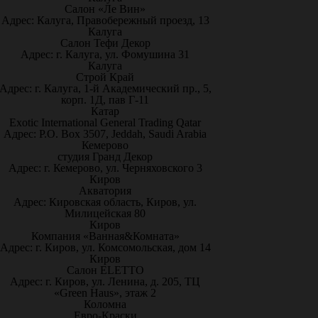
Салон «Ле Вин»
Адрес: Калуга, Правобережный проезд, 13
Калуга
Салон Тефи Декор
Адрес: г. Калуга, ул. Фомушина 31
Калуга
Строй Край
Адрес: г. Калуга, 1-й Академический пр., 5,
корп. 1Д, пав Г-11
Катар
Exotic International General Trading Qatar
Адрес: P.O. Box 3507, Jeddah, Saudi Arabia
Кемерово
студия Гранд Декор
Адрес: г. Кемерово, ул. Черняховского 3
Киров
Акватория
Адрес: Кировская область, Киров, ул.
Милицейская 80
Киров
Компания «Ванная&Комната»
Адрес: г. Киров, ул. Комсомольская, дом 14
Киров
Салон ELETTO
Адрес: г. Киров, ул. Ленина, д. 205, ТЦ
«Green Haus», этаж 2
Коломна
Евро-Краски