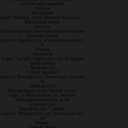
ул.Максима Горького)
Ижевск
ЦентрДеко
Адрес: Ижевск, улица Василия Тарасова, 7,
ЖК Новый город.
Иркутск
Центр дизайна и комплектации интерьеров
"Красная Линия"
Адрес: г. Иркутск, ул. Юрия Левитанского,
4
Италия
creativewall
Адрес: Via Yuri Gagarin 6/a – 42123 Reggio
Emilia (Italia)
Йошкар-Ола
"Строй Арсенал"
Адрес: г. Йошкар-Ола, Ленинский проспект
49
Йошкар-Ола
Интерьерный салон "Белый эскиз"
Адрес: г. Йошкар-Ола, ул. Воинов-
Интернационалистов, д. 36
Йошкар-Ола
Торговый дом "Сайвер"
Адрес: г. Йошкар-Ола, ул. Ленинский пр-т,
д.8
Казань
Лепной Декор