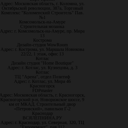
Адрес: Московская область, г. Коломна, ул.
Октябрьской революции, 387а, Торговый
Комплекс "Коломенский Строитель" Пав.
№1
Комсомольск-на-Амуре
Строительная мозаика
Адрес: г. Комсомольск-на-Амуре, пр. Мира
13
Кострома
Дизайн-студия WowRoom
Адрес: г. Кострома, ул. Маршала Новикова
22/22, 1 этаж, офис 13
Котлас
Дизайн студия "Home Boutique"
Адрес: г. Котлас, ул. Кузнецова, д. 3
Котлас
ТЦ "Арена", отдел Позитиф
Адрес: г. Котлас, ул. Мира 46
Красногорск
FDPmaster
Адрес: Московская область, г. Красногорск,
Красногорский р-н, Новорижское шоссе, 9
км от МКАД. Строительный двор
«Петровский», павильон Г-2
Краснодар
ВСЯЛЕПНИНА.РУ
Адрес: г. Краснодар, ул. Северная, 320, ТЦ
"Евроремонт", пав.112