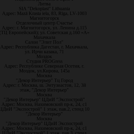
Литва
SIA "Dekoplast" Lithuania
Адрес: Mazā Krasta iela, 83, Rīga, LV-1003
Магнитогорск
Отделочный центр Счастье
Адрес: г. Магнитогорск, ул. Ленина д.115
(ТЦ Европейский); ул. Советская д.160 «А»
Махачкала
Салон "Элит Пол"
Адрес: Республика Дагестан, г. Махачкала,
ул. Ирчи казака, 71
Моздок
Студия PROGress
Адрес: Республике Северная Осетия, г.
Моздок, ул.Кирова, 145а
Москва
"Декор Интерьер" Тц Город
Адрес: г. Москва, ш. Энтузиастов, 12, 3й
этаж, "Декор Интерьер"
Москва
"Декор Интерьер" ЦДиИ "Экспострой"
Адрес: Москва, Нахимовский пр-к, 24, с1
ЦДиИ "Экспострой" 1 этаж, пав.2, стенд 10
"Декор Интерьер"
Москва
"Декор Интерьер" ЦДиИ Экспострой
Адрес: Москва, Нахимовский пр-к, 24, с1
ЦДиИ "Экспострой" 1 этаж, пав.3, стенд