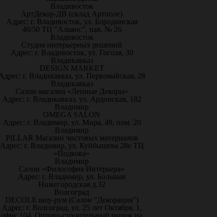
Владивосток
АртДекор-ДВ (склад Артполе)
Адрес: г. Владивосток, ул. Бородинская
46/50 ТЦ "Альянс", пав. № 26
Владивосток
Студия интерьерных решений
Адрес: г. Владивосток, ул. Гоголя, 30
Владикавказ
DESIGN MARKET
Адрес: г. Владикавказ, ул. Первомайская, 28
Владикавказ
Салон-магазин «Лепные Декоры»
Адрес: г. Владикавказ, ул. Ардонская, 182
Владимир
OMEGA SALON
Адрес: г. Владимир, ул. Мира, 49, пом. 20
Владимир
PILLAR Магазин чистовых материалов
Адрес: г. Владимир, ул. Куйбышева 28е ТЦ
«Подкова»
Владимир
Салон «Философия Интерьера»
Адрес: г. Владимир, ул. Большая
Нижегородская д.32
Волгоград
DECOLE шоу-рум (Салон "Декорация")
Адрес: г. Волгоград, ул. 25 лет Октября, 1,
офис 104. Оптово-строительный рынок на