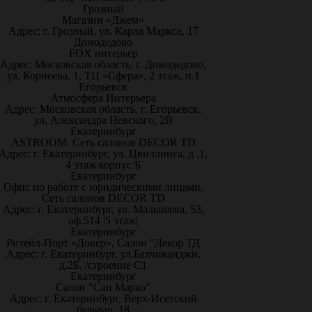
Грозный
Магазин «Джем»
Адрес: г. Грозный, ул. Карла Маркса, 17
Домодедово
FOX интерьер
Адрес: Московская область, г. Домодедово,
ул. Корнеева, 1, ТЦ «Сфера», 2 этаж, п.1
Егорьевск
Атмосфера Интерьера
Адрес: Московская область, г. Егорьевск,
ул. Александра Невского, 2В
Екатеринбург
ASTROOM. Сеть салонов DECOR TD
Адрес: г. Екатеринбург, ул. Цвиллинга, д .1,
4 этаж корпус Б
Екатеринбург
Офис по работе с юридическими лицами.
Сеть салонов DECOR TD
Адрес: г. Екатеринбург, ул. Малышева, 53,
оф.514 |5 этаж|
Екатеринбург
Ритейл-Порт «Докер», Салон "Декор ТД
Адрес: г. Екатеринбург, ул.Бахчиванджи,
д.2Б, /строение С1
Екатеринбург
Салон "Сан Марко"
Адрес: г. Екатеринбург, Верх-Исетский
бульвар, 18