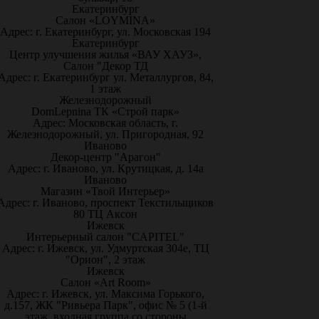
Екатеринбург
Салон «LOYMINA»
Адрес: г. Екатеринбург, ул. Московская 194
Екатеринбург
Центр улучшения жилья «ВАУ ХАУЗ»,
Салон "Декор ТД
Адрес: г. Екатеринбург ул. Металлургов, 84,
1 этаж
Железнодорожный
DomLepnina ТК «Строй парк»
Адрес: Московская область, г.
Железнодорожный, ул. Пригородная, 92
Иваново
Декор-центр "Арагон"
Адрес: г. Иваново, ул. Крутицкая, д. 14а
Иваново
Магазин «Твой Интерьер»
Адрес: г. Иваново, проспект Текстильщиков
80 ТЦ Аксон
Ижевск
Интерьерный салон "CAPITEL"
Адрес: г. Ижевск, ул. Удмуртская 304е, ТЦ
"Орион", 2 этаж
Ижевск
Салон «Art Room»
Адрес: г. Ижевск, ул. Максима Горького,
д.157, ЖК "Ривьера Парк", офис № 5 (1-й
этаж, входная группа со стороны