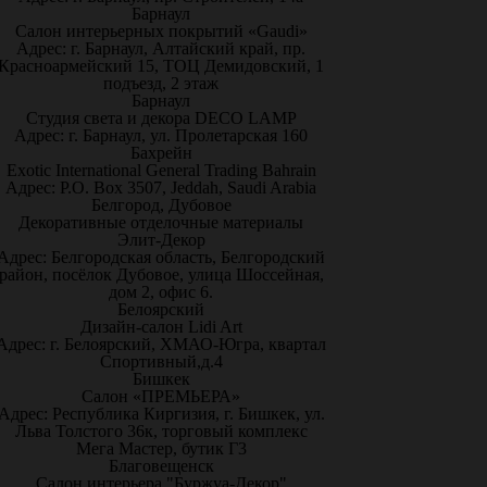
Барнаул
Салон интерьерных покрытий «Gaudi»
Адрес: г. Барнаул, Алтайский край, пр.
Красноармейский 15, ТОЦ Демидовский, 1
подъезд, 2 этаж
Барнаул
Студия света и декора DECO LAMP
Адрес: г. Барнаул, ул. Пролетарская 160
Бахрейн
Exotic International General Trading Bahrain
Адрес: P.O. Box 3507, Jeddah, Saudi Arabia
Белгород, Дубовое
Декоративные отделочные материалы
Элит-Декор
Адрес: Белгородская область, Белгородский
район, посёлок Дубовое, улица Шоссейная,
дом 2, офис 6.
Белоярский
Дизайн-салон Lidi Art
Адрес: г. Белоярский, ХМАО-Югра, квартал
Спортивный,д.4
Бишкек
Салон «ПРЕМЬЕРА»
Адрес: Республика Киргизия, г. Бишкек, ул.
Льва Толстого 36к, торговый комплекс
Мега Мастер, бутик Г3
Благовещенск
Салон интерьера "Буржуа-Декор"