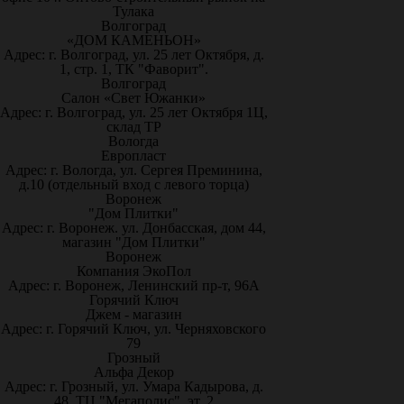
Тулака
Волгоград
«ДОМ КАМЕНЬОН»
Адрес: г. Волгоград, ул. 25 лет Октября, д.
1, стр. 1, ТК "Фаворит".
Волгоград
Салон «Свет Южанки»
Адрес: г. Волгоград, ул. 25 лет Октября 1Ц,
склад ТР
Вологда
Европласт
Адрес: г. Вологда, ул. Сергея Преминина,
д.10 (отдельный вход с левого торца)
Воронеж
"Дом Плитки"
Адрес: г. Воронеж. ул. Донбасская, дом 44,
магазин "Дом Плитки"
Воронеж
Компания ЭкоПол
Адрес: г. Воронеж, Ленинский пр-т, 96А
Горячий Ключ
Джем - магазин
Адрес: г. Горячий Ключ, ул. Черняховского
79
Грозный
Альфа Декор
Адрес: г. Грозный, ул. Умара Кадырова, д.
48, ТЦ "Мегаполис", эт. 2