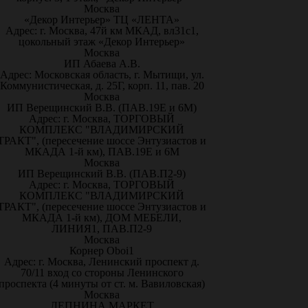
Москва
«Декор Интерьер» ТЦ «ЛЕНТА»
Адрес: г. Москва, 47й км МКАД, вл31с1,
цокольный этаж «Декор Интерьер»
Москва
ИП Абаева А.В.
Адрес: Московская область, г. Мытищи, ул.
Коммунистическая, д. 25Г, корп. 11, пав. 20
Москва
ИП Верещинский В.В. (ПАВ.19Е и 6М)
Адрес: г. Москва, ТОРГОВЫЙ
КОМПЛЕКС "ВЛАДИМИРСКИЙ
ТРАКТ", (пересечение шоссе Энтузиастов и
МКАДА 1-й км), ПАВ.19Е и 6М
Москва
ИП Верещинский В.В. (ПАВ.П2-9)
Адрес: г. Москва, ТОРГОВЫЙ
КОМПЛЕКС "ВЛАДИМИРСКИЙ
ТРАКТ", (пересечение шоссе Энтузиастов и
МКАДА 1-й км), ДОМ МЕБЕЛИ,
ЛИНИЯ1, ПАВ.П2-9
Москва
Корнер Oboi1
Адрес: г. Москва, Ленинский проспект д.
70/11 вход со стороны Ленинского
проспекта (4 минуты от ст. м. Вавиловская)
Москва
ЛЕПНИНА МАРКЕТ