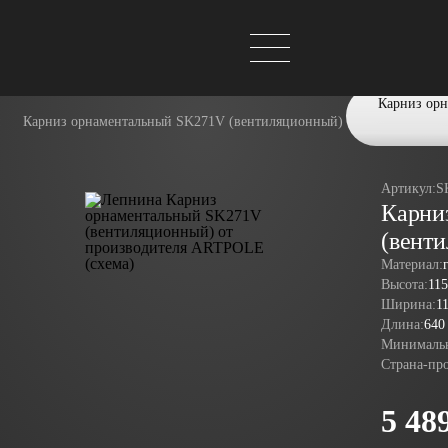
Карниз ор
Карниз орнаментальный SK271V (вентиляционный)
Артикул:
S
Карни
(вент
Материал:
Высота:
11
Ширина:
1
Длина:
640
Минимальн
Страна-пр
5 48