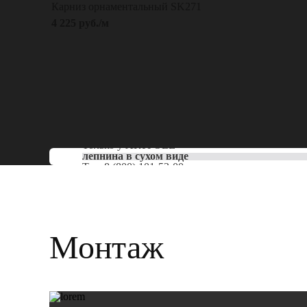
Карниз орнаментальный SK271
4 225 руб./м
Только у
ARTPOLE
лепнина в сухом виде
Тел:
8 (800) 101-53-00
Монтаж