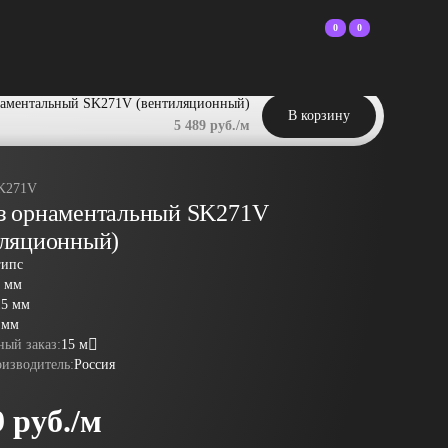
0
0
наментальный SK271V (вентиляционный)
В корзину
5 489 руб./м
K271V
з орнаментальный SK271V
иляционный)
гипс
5 мм
15 мм
 мм
ый заказ:
15 м
оизводитель:
Россия
9 руб./м