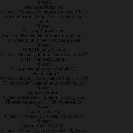
Москва
Магазин Holicolors
Адрес: г. Москва, Каширское шоссе, 19 к.1
ТК Каширский Двор, 2 этаж, павильон 2-
А30
Москва
Магазин Sherwinstore
Адрес: г. Москва, Нахимовский проспект,
24, павильон 3, блок 10с, место 130
Москва
ООО Паркет-Авeню
Адрес: г. Москва, Ленинградское ш, дом 25.
ДТЦ "Ленинградский"
Москва
Официальный дилер Artpole ТЦ
"Экспострой"
Адрес: г. Москва, Нахимовский пр-т, 24 ТЦ
"Экспострой", павильон 2, место № 143
Москва
Прима Лепнина
Адрес: Московская область, г. Подольск,
Проезд Авиаторов 1 «ТК Молоток 2»
Москва
Салон TopDecor
Адрес: г. Москва, ул. Олеко Дундича 25
Москва
Салон «ARTDECOR»
Адрес: г. Москва, улица Большая Ордынка