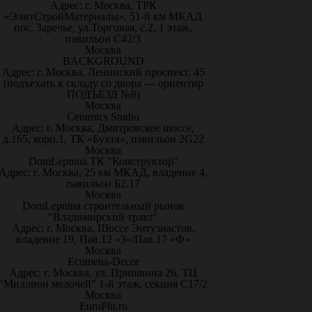
Адрес: г. Москва, ТРК
«ЭлитСтройМатериалы», 51-й км МКАД
пос. Заречье, ул.Торговая, с.2, 1 этаж,
павильон С42/3
Москва
BACKGROUND
Адрес: г. Москва, Ленинский проспект, 45
(подъехать к складу со двора — ориентир
ПОДЪЕЗД №8)
Москва
Ceramics Studio
Адрес: г. Москва, Дмитровское шоссе,
д.165, корп.1, ТК «Бухта», павильон 2G22
Москва
DomLepnina ТК "Конструктор"
Адрес: г. Москва, 25 км МКАД, владение 4,
павильон Б2.17
Москва
DomLepnina строительный рынок
"Владимирский тракт"
Адрес: г. Москва, Шоссе Энтузиастов,
владение 19, Пав.12 «З»/Пав.17 «Ф»
Москва
Ecumena-Decor
Адрес: г. Москва, ул. Пришвина 26, ТЦ
"Миллион мелочей" 1-й этаж, секция С17/2
Москва
EuroPlit.ru