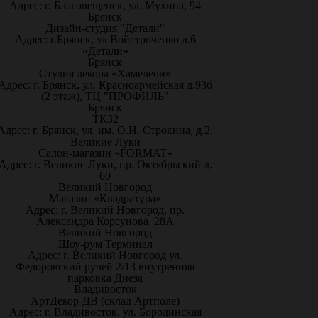
Адрес: г. Благовещенск, ул. Мухина, 94
Брянск
Дизайн-студия "Детали"
Адрес: г.Брянск, ул Войстроченко д.6
«Детали»
Брянск
Студия декора «Хамелеон»
Адрес: г. Брянск, ул. Красноармейская д.93б
(2 этаж), ТЦ "ПРОФИЛЬ"
Брянск
ТК32
Адрес: г. Брянск, ул. им. О.Н. Строкина, д.2.
Великие Луки
Салон-магазин «FORMAT»
Адрес: г. Великие Луки, пр. Октябрьский д.
60
Великий Новгород
Магазин «Квадратура»
Адрес: г. Великий Новгород, пр.
Александра Корсунова, 28А
Великий Новгород
Шоу-рум Терминал
Адрес: г. Великий Новгород ул.
Федоровский ручей 2/13 внутренняя
парковка Диеза
Владивосток
АртДекор-ДВ (склад Артполе)
Адрес: г. Владивосток, ул. Бородинская