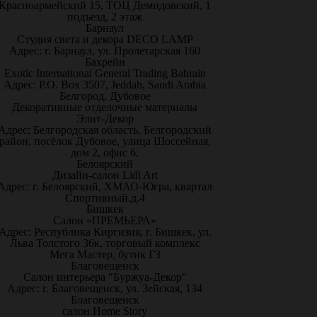
Красноармейский 15, ТОЦ Демидовский, 1
подъезд, 2 этаж
Барнаул
Студия света и декора DECO LAMP
Адрес: г. Барнаул, ул. Пролетарская 160
Бахрейн
Exotic International General Trading Bahrain
Адрес: P.O. Box 3507, Jeddah, Saudi Arabia
Белгород, Дубовое
Декоративные отделочные материалы
Элит-Декор
Адрес: Белгородская область, Белгородский
район, посёлок Дубовое, улица Шоссейная,
дом 2, офис 6.
Белоярский
Дизайн-салон Lidi Art
Адрес: г. Белоярский, ХМАО-Югра, квартал
Спортивный,д.4
Бишкек
Салон «ПРЕМЬЕРА»
Адрес: Республика Киргизия, г. Бишкек, ул.
Льва Толстого 36к, торговый комплекс
Мега Мастер, бутик Г3
Благовещенск
Салон интерьера "Буржуа-Декор"
Адрес: г. Благовещенск, ул. Зейская, 134
Благовещенск
салон Home Story