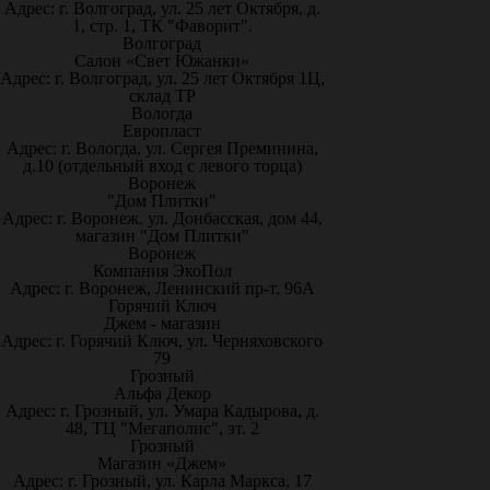
Адрес: г. Волгоград, ул. 25 лет Октября, д.
1, стр. 1, ТК "Фаворит".
Волгоград
Салон «Свет Южанки»
Адрес: г. Волгоград, ул. 25 лет Октября 1Ц,
склад ТР
Вологда
Европласт
Адрес: г. Вологда, ул. Сергея Преминина,
д.10 (отдельный вход с левого торца)
Воронеж
"Дом Плитки"
Адрес: г. Воронеж. ул. Донбасская, дом 44,
магазин "Дом Плитки"
Воронеж
Компания ЭкоПол
Адрес: г. Воронеж, Ленинский пр-т, 96А
Горячий Ключ
Джем - магазин
Адрес: г. Горячий Ключ, ул. Черняховского
79
Грозный
Альфа Декор
Адрес: г. Грозный, ул. Умара Кадырова, д.
48, ТЦ "Мегаполис", эт. 2
Грозный
Магазин «Джем»
Адрес: г. Грозный, ул. Карла Маркса, 17