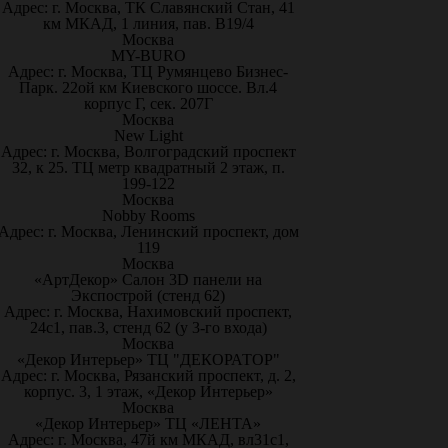
Адрес: г. Москва, ТК Славянский Стан, 41
км МКАД, 1 линия, пав. В19/4
Москва
MY-BURO
Адрес: г. Москва, ТЦ Румянцево Бизнес-
Парк. 22ой км Киевского шоссе. Вл.4
корпус Г, сек. 207Г
Москва
New Light
Адрес: г. Москва, Волгоградский проспект
32, к 25. ТЦ метр квадратный 2 этаж, п.
199-122
Москва
Nobby Rooms
Адрес: г. Москва, Ленинский проспект, дом
119
Москва
«АртДекор» Салон 3D панели на
Экспострой (стенд 62)
Адрес: г. Москва, Нахимовский проспект,
24с1, пав.3, стенд 62 (у 3-го входа)
Москва
«Декор Интерьер» ТЦ "ДЕКОРАТОР"
Адрес: г. Москва, Рязанский проспект, д. 2,
корпус. 3, 1 этаж, «Декор Интерьер»
Москва
«Декор Интерьер» ТЦ «ЛЕНТА»
Адрес: г. Москва, 47й км МКАД, вл31с1,