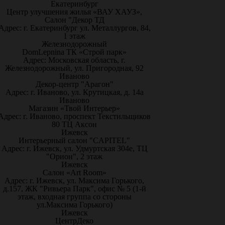
Екатеринбург
Центр улучшения жилья «ВАУ ХАУЗ»,
Салон "Декор ТД
Адрес: г. Екатеринбург ул. Металлургов, 84,
1 этаж
Железнодорожный
DomLepnina ТК «Строй парк»
Адрес: Московская область, г.
Железнодорожный, ул. Пригородная, 92
Иваново
Декор-центр "Арагон"
Адрес: г. Иваново, ул. Крутицкая, д. 14а
Иваново
Магазин «Твой Интерьер»
Адрес: г. Иваново, проспект Текстильщиков
80 ТЦ Аксон
Ижевск
Интерьерный салон "CAPITEL"
Адрес: г. Ижевск, ул. Удмуртская 304е, ТЦ
"Орион", 2 этаж
Ижевск
Салон «Art Room»
Адрес: г. Ижевск, ул. Максима Горького,
д.157, ЖК "Ривьера Парк", офис № 5 (1-й
этаж, входная группа со стороны
ул.Максима Горького)
Ижевск
ЦентрДеко