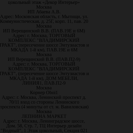
цокольный этаж «Декор Интерьер»
Москва
ИП Абаева А.В.
Адрес: Московская область, г. Мытищи, ул.
Коммунистическая, д. 25Г, корп. 11, пав. 20
Москва
ИП Верещинский В.В. (ПАВ.19Е и 6М)
Адрес: г. Москва, ТОРГОВЫЙ
КОМПЛЕКС "ВЛАДИМИРСКИЙ
ТРАКТ", (пересечение шоссе Энтузиастов и
МКАДА 1-й км), ПАВ.19Е и 6М
Москва
ИП Верещинский В.В. (ПАВ.П2-9)
Адрес: г. Москва, ТОРГОВЫЙ
КОМПЛЕКС "ВЛАДИМИРСКИЙ
ТРАКТ", (пересечение шоссе Энтузиастов и
МКАДА 1-й км), ДОМ МЕБЕЛИ,
ЛИНИЯ1, ПАВ.П2-9
Москва
Корнер Oboi1
Адрес: г. Москва, Ленинский проспект д.
70/11 вход со стороны Ленинского
проспекта (4 минуты от ст. м. Вавиловская)
Москва
ЛЕПНИНА МАРКЕТ
Адрес: г. Москва, Ленинградское шоссе,
Дом. 58, Стр. 7, ТЦ Интерьер дизайн
"Водный", 1 Этаж цокольный, Секция 021