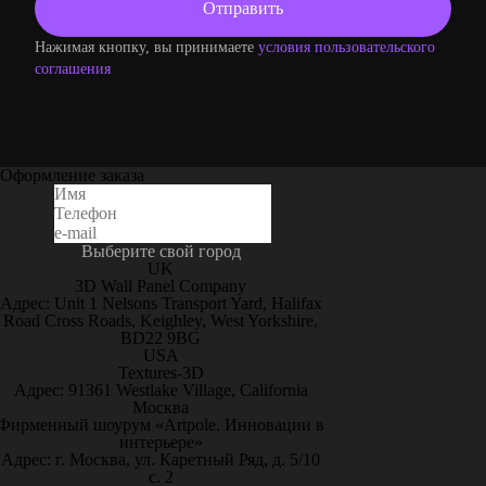
Нажимая кнопку, вы принимаете
условия пользовательского
соглашения
Оформление заказа
Выберите свой город
UK
3D Wall Panel Company
Адрес: Unit 1 Nelsons Transport Yard, Halifax
Road Cross Roads, Keighley, West Yorkshire,
BD22 9BG
USA
Textures-3D
Адрес: 91361 Westlake Village, California
Москва
Фирменный шоурум «Artpole. Инновации в
интерьере»
Адрес: г. Москва, ул. Каретный Ряд, д. 5/10
с. 2