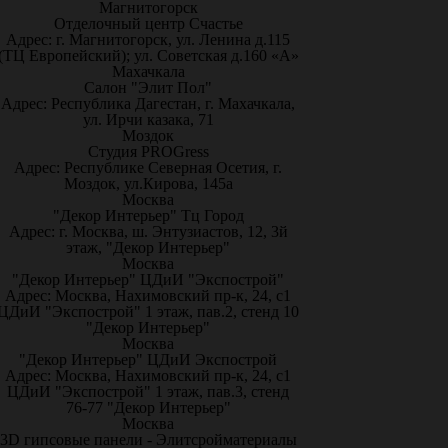
Магнитогорск
Отделочный центр Счастье
Адрес: г. Магнитогорск, ул. Ленина д.115
(ТЦ Европейский); ул. Советская д.160 «А»
Махачкала
Салон "Элит Пол"
Адрес: Республика Дагестан, г. Махачкала,
ул. Ирчи казака, 71
Моздок
Студия PROGress
Адрес: Республике Северная Осетия, г.
Моздок, ул.Кирова, 145а
Москва
"Декор Интерьер" Тц Город
Адрес: г. Москва, ш. Энтузиастов, 12, 3й
этаж, "Декор Интерьер"
Москва
"Декор Интерьер" ЦДиИ "Экспострой"
Адрес: Москва, Нахимовский пр-к, 24, с1
ЦДиИ "Экспострой" 1 этаж, пав.2, стенд 10
"Декор Интерьер"
Москва
"Декор Интерьер" ЦДиИ Экспострой
Адрес: Москва, Нахимовский пр-к, 24, с1
ЦДиИ "Экспострой" 1 этаж, пав.3, стенд
76-77 "Декор Интерьер"
Москва
3D гипсовые панели - Элитсройматериалы