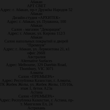
Абакан
АРТ СВЕТ
Адрес: г. Абакан, пр-т Дружбы Народов 52
Абакан
Дизайн-студия «АРХИТЕК»
Адрес: г. Абакан, ул. Пушкина, 100
Абакан
Салон - магазин "Декорация"
Адрес: г. Абакан, ул. Кирова 112/3
Абакан
Салон напольных покрытий и дверей
"Премиум"
Адрес: г. Абакан, ул. Лермонтова 21, к1
офис 266Н
Австралия
Alternative Surfaces
Адрес: Melbourne, 329 Darebin Road,
Thornbury, VIC 3071
Алматы
Салон «ПРЕМЬЕРА»
Адрес: Республика Казахстан, г. Алматы,
ТК Жибек Жолы, ул. Жибек Жолы, 135/10а,
этаж 1, бутик А23а
Астана
Салон «ПРЕМЬЕРА»
Адрес: Республика Казахстан, г. Астана, пр-
т. Мангилик Ел, 24
Астрахань