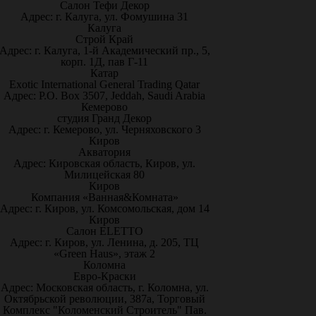
Салон Тефи Декор
Адрес: г. Калуга, ул. Фомушина 31
Калуга
Строй Край
Адрес: г. Калуга, 1-й Академический пр., 5,
корп. 1Д, пав Г-11
Катар
Exotic International General Trading Qatar
Адрес: P.O. Box 3507, Jeddah, Saudi Arabia
Кемерово
студия Гранд Декор
Адрес: г. Кемерово, ул. Черняховского 3
Киров
Акватория
Адрес: Кировская область, Киров, ул.
Милицейская 80
Киров
Компания «Ванная&Комната»
Адрес: г. Киров, ул. Комсомольская, дом 14
Киров
Салон ELETTO
Адрес: г. Киров, ул. Ленина, д. 205, ТЦ
«Green Haus», этаж 2
Коломна
Евро-Краски
Адрес: Московская область, г. Коломна, ул.
Октябрьской революции, 387а, Торговый
Комплекс "Коломенский Строитель" Пав.