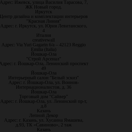
Адрес: Ижевск, улица Василия Тарасова, 7,
ЖК Новый город.
Иркутск
Центр дизайна и комплектации интерьеров
"Красная Линия"
Адрес: г. Иркутск, ул. Юрия Левитанского,
4
Италия
creativewall
Адрес: Via Yuri Gagarin 6/a – 42123 Reggio
Emilia (Italia)
Йошкар-Ола
"Строй Арсенал"
Адрес: г. Йошкар-Ола, Ленинский проспект
49
Йошкар-Ола
Интерьерный салон "Белый эскиз"
Адрес: г. Йошкар-Ола, ул. Воинов-
Интернационалистов, д. 36
Йошкар-Ола
Торговый дом "Сайвер"
Адрес: г. Йошкар-Ола, ул. Ленинский пр-т,
д.8
Казань
Лепной Декор
Адрес: г. Казань, ул. Хусаина Ямашева,
д.93, ТК «Савиново», 2 таж
Казань