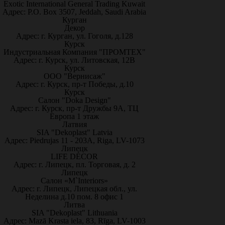
Exotic International General Trading Kuwait
Адрес: P.O. Box 3507, Jeddah, Saudi Arabia
Курган
Декор
Адрес: г. Курган, ул. Гоголя, д.128
Курск
Индустриальная Компания "ПРОМТЕХ"
Адрес: г. Курск, ул. Литовская, 12В
Курск
ООО "Вернисаж"
Адрес: г. Курск, пр-т Победы, д.10
Курск
Салон "Doka Design"
Адрес: г. Курск, пр-т Дружбы 9А, ТЦ
Европа 1 этаж
Латвия
SIA "Dekoplast" Latvia
Адрес: Piedrujas 11 - 203A, Riga, LV-1073
Липецк
LIFE DÉCOR
Адрес: г. Липецк, пл. Торговая, д. 2
Липецк
Салон «M`Interiors»
Адрес: г. Липецк, Липецкая обл., ул.
Неделина д.10 пом. 8 офис 1
Литва
SIA "Dekoplast" Lithuania
Адрес: Mazā Krasta iela, 83, Rīga, LV-1003