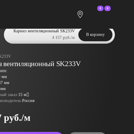
0
0
Карниз вентиляционный SK233V
В корзину
4 157 руб./м
K233V
з вентиляционный SK233V
гипс
0 мм
37 мм
 мм
ый заказ:
15 м
оизводитель:
Россия
7 руб./м