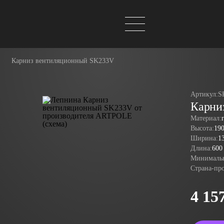
Карниз вентиляционный SK233V
Артикул:
S
Карни
Материал:
Высота:
19
Ширина:
1
Длина:
600
Минимальн
Страна-пр
4 15