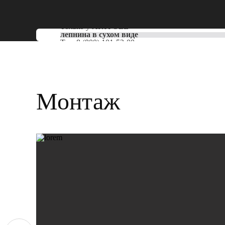
Только у
ARTPOLE
лепнина в сухом виде
Тел:
8 (800) 101-53-00
Монтаж