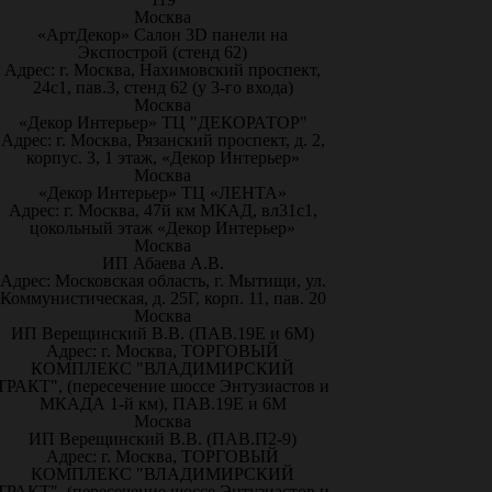
Москва
«АртДекор» Салон 3D панели на
Экспострой (стенд 62)
Адрес: г. Москва, Нахимовский проспект,
24с1, пав.3, стенд 62 (у 3-го входа)
Москва
«Декор Интерьер» ТЦ "ДЕКОРАТОР"
Адрес: г. Москва, Рязанский проспект, д. 2,
корпус. 3, 1 этаж, «Декор Интерьер»
Москва
«Декор Интерьер» ТЦ «ЛЕНТА»
Адрес: г. Москва, 47й км МКАД, вл31с1,
цокольный этаж «Декор Интерьер»
Москва
ИП Абаева А.В.
Адрес: Московская область, г. Мытищи, ул.
Коммунистическая, д. 25Г, корп. 11, пав. 20
Москва
ИП Верещинский В.В. (ПАВ.19Е и 6М)
Адрес: г. Москва, ТОРГОВЫЙ
КОМПЛЕКС "ВЛАДИМИРСКИЙ
ТРАКТ", (пересечение шоссе Энтузиастов и
МКАДА 1-й км), ПАВ.19Е и 6М
Москва
ИП Верещинский В.В. (ПАВ.П2-9)
Адрес: г. Москва, ТОРГОВЫЙ
КОМПЛЕКС "ВЛАДИМИРСКИЙ
ТРАКТ", (пересечение шоссе Энтузиастов и