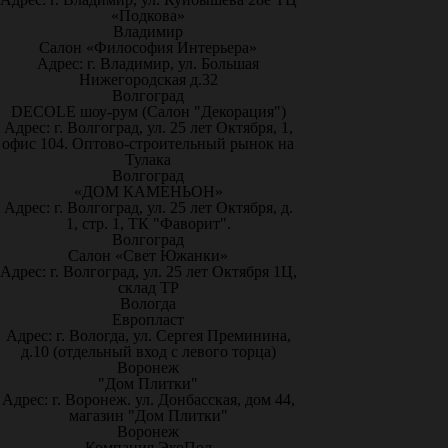
«Подкова»
Владимир
Салон «Философия Интерьера»
Адрес: г. Владимир, ул. Большая
Нижегородская д.32
Волгоград
DECOLE шоу-рум (Салон "Декорация")
Адрес: г. Волгоград, ул. 25 лет Октября, 1,
офис 104. Оптово-строительный рынок на
Тулака
Волгоград
«ДОМ КАМЕНЬОН»
Адрес: г. Волгоград, ул. 25 лет Октября, д.
1, стр. 1, ТК "Фаворит".
Волгоград
Салон «Свет Южанки»
Адрес: г. Волгоград, ул. 25 лет Октября 1Ц,
склад ТР
Вологда
Европласт
Адрес: г. Вологда, ул. Сергея Преминина,
д.10 (отдельный вход с левого торца)
Воронеж
"Дом Плитки"
Адрес: г. Воронеж. ул. Донбасская, дом 44,
магазин "Дом Плитки"
Воронеж
Компания ЭкоПол