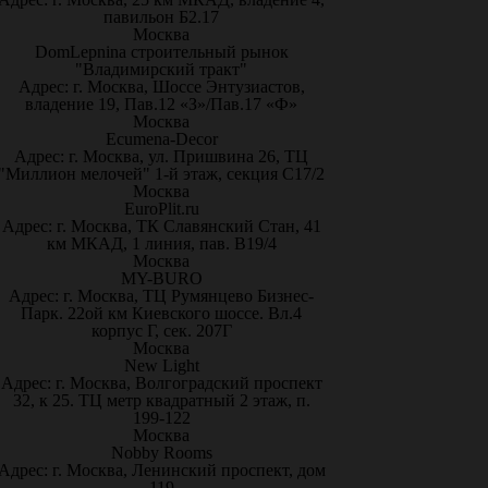
павильон Б2.17
Москва
DomLepnina строительный рынок
"Владимирский тракт"
Адрес: г. Москва, Шоссе Энтузиастов,
владение 19, Пав.12 «З»/Пав.17 «Ф»
Москва
Ecumena-Decor
Адрес: г. Москва, ул. Пришвина 26, ТЦ
"Миллион мелочей" 1-й этаж, секция С17/2
Москва
EuroPlit.ru
Адрес: г. Москва, ТК Славянский Стан, 41
км МКАД, 1 линия, пав. В19/4
Москва
MY-BURO
Адрес: г. Москва, ТЦ Румянцево Бизнес-
Парк. 22ой км Киевского шоссе. Вл.4
корпус Г, сек. 207Г
Москва
New Light
Адрес: г. Москва, Волгоградский проспект
32, к 25. ТЦ метр квадратный 2 этаж, п.
199-122
Москва
Nobby Rooms
Адрес: г. Москва, Ленинский проспект, дом
119