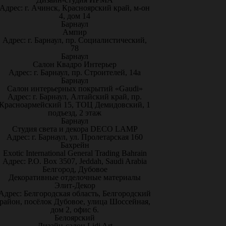
Адрес: г. Ачинск, Красноярский край, м-он
4, дом 14
Барнаул
Ампир
Адрес: г. Барнаул, пр. Социалистический,
78
Барнаул
Салон Квадро Интерьер
Адрес: г. Барнаул, пр. Строителей, 14а
Барнаул
Салон интерьерных покрытий «Gaudi»
Адрес: г. Барнаул, Алтайский край, пр.
Красноармейский 15, ТОЦ Демидовский, 1
подъезд, 2 этаж
Барнаул
Студия света и декора DECO LAMP
Адрес: г. Барнаул, ул. Пролетарская 160
Бахрейн
Exotic International General Trading Bahrain
Адрес: P.O. Box 3507, Jeddah, Saudi Arabia
Белгород, Дубовое
Декоративные отделочные материалы
Элит-Декор
Адрес: Белгородская область, Белгородский
район, посёлок Дубовое, улица Шоссейная,
дом 2, офис 6.
Белоярский
Дизайн-салон Lidi Art