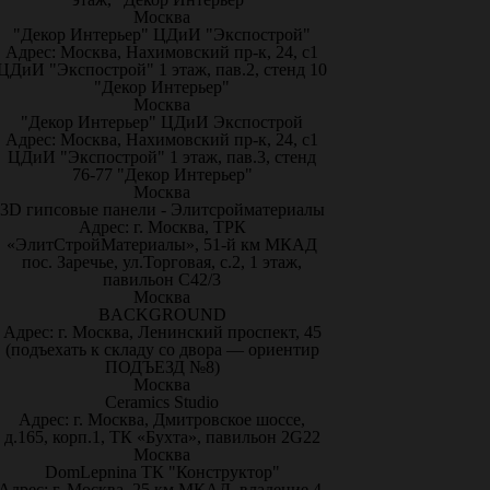
Москва
"Декор Интерьер" ЦДиИ "Экспострой"
Адрес: Москва, Нахимовский пр-к, 24, с1
ЦДиИ "Экспострой" 1 этаж, пав.2, стенд 10
"Декор Интерьер"
Москва
"Декор Интерьер" ЦДиИ Экспострой
Адрес: Москва, Нахимовский пр-к, 24, с1
ЦДиИ "Экспострой" 1 этаж, пав.3, стенд
76-77 "Декор Интерьер"
Москва
3D гипсовые панели - Элитсройматериалы
Адрес: г. Москва, ТРК
«ЭлитСтройМатериалы», 51-й км МКАД
пос. Заречье, ул.Торговая, с.2, 1 этаж,
павильон С42/3
Москва
BACKGROUND
Адрес: г. Москва, Ленинский проспект, 45
(подъехать к складу со двора — ориентир
ПОДЪЕЗД №8)
Москва
Ceramics Studio
Адрес: г. Москва, Дмитровское шоссе,
д.165, корп.1, ТК «Бухта», павильон 2G22
Москва
DomLepnina ТК "Конструктор"
Адрес: г. Москва, 25 км МКАД, владение 4,