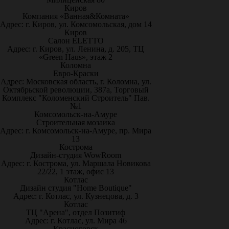
Киров
Компания «Ванная&Комната»
Адрес: г. Киров, ул. Комсомольская, дом 14
Киров
Салон ELETTO
Адрес: г. Киров, ул. Ленина, д. 205, ТЦ
«Green Haus», этаж 2
Коломна
Евро-Краски
Адрес: Московская область, г. Коломна, ул.
Октябрьской революции, 387а, Торговый
Комплекс "Коломенский Строитель" Пав.
№1
Комсомольск-на-Амуре
Строительная мозаика
Адрес: г. Комсомольск-на-Амуре, пр. Мира
13
Кострома
Дизайн-студия WowRoom
Адрес: г. Кострома, ул. Маршала Новикова
22/22, 1 этаж, офис 13
Котлас
Дизайн студия "Home Boutique"
Адрес: г. Котлас, ул. Кузнецова, д. 3
Котлас
ТЦ "Арена", отдел Позитиф
Адрес: г. Котлас, ул. Мира 46
Красногорск