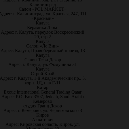
Калининград
Салон «POL MARKET»
Адрес: г. Калининград, ул. Красная, 247, ТЦ
«Красный»
Калуга
Керамика Люкс
Адрес: г. Калуга, переулок Воскресенский
29, стр.2
Калуга
Салон «Ле Вин»
Адрес: Калуга, Правобережный проезд, 13
Калуга
Салон Тефи Декор
Адрес: г. Калуга, ул. Фомушина 31
Калуга
Строй Край
Адрес: г. Калуга, 1-й Академический пр., 5,
корп. 1Д, пав Г-11
Катар
Exotic International General Trading Qatar
Адрес: P.O. Box 3507, Jeddah, Saudi Arabia
Кемерово
студия Гранд Декор
Адрес: г. Кемерово, ул. Черняховского 3
Киров
Акватория
Адрес: Кировская область, Киров, ул.
Милицейская 80