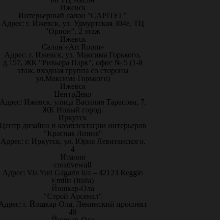
Ижевск
Интерьерный салон "CAPITEL"
Адрес: г. Ижевск, ул. Удмуртская 304е, ТЦ
"Орион", 2 этаж
Ижевск
Салон «Art Room»
Адрес: г. Ижевск, ул. Максима Горького,
д.157, ЖК "Ривьера Парк", офис № 5 (1-й
этаж, входная группа со стороны
ул.Максима Горького)
Ижевск
ЦентрДеко
Адрес: Ижевск, улица Василия Тарасова, 7,
ЖК Новый город.
Иркутск
Центр дизайна и комплектации интерьеров
"Красная Линия"
Адрес: г. Иркутск, ул. Юрия Левитанского,
4
Италия
creativewall
Адрес: Via Yuri Gagarin 6/a – 42123 Reggio
Emilia (Italia)
Йошкар-Ола
"Строй Арсенал"
Адрес: г. Йошкар-Ола, Ленинский проспект
49
Йошкар-Ола