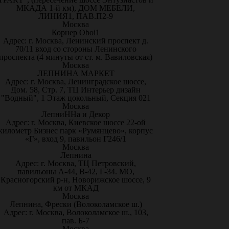
МКАДА 1-й км), ДОМ МЕБЕЛИ,
ЛИНИЯ1, ПАВ.П2-9
Москва
Корнер Oboi1
Адрес: г. Москва, Ленинский проспект д.
70/11 вход со стороны Ленинского
проспекта (4 минуты от ст. м. Вавиловская)
Москва
ЛЕПНИНА МАРКЕТ
Адрес: г. Москва, Ленинградское шоссе,
Дом. 58, Стр. 7, ТЦ Интерьер дизайн
"Водный", 1 Этаж цокольный, Секция 021
Москва
ЛепниННа и Декор
Адрес: г. Москва, Киевское шоссе 22-ой
километр Бизнес парк «Румянцево», корпус
«Г», вход 9, павильон Г246/1
Москва
Лепнина
Адрес: г. Москва, ТЦ Петровский,
павильоны А-44, В-42, Г-34. МО,
Красногорский р-н, Новорижское шоссе, 9
км от МКАД
Москва
Лепнина, Фрески (Волоколамское ш.)
Адрес: г. Москва, Волоколамское ш., 103,
пав. Б-7
Москва