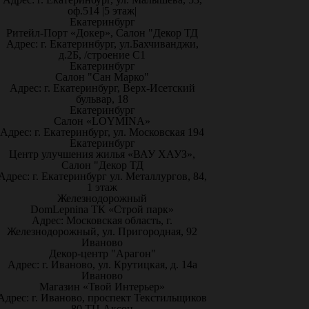
оф.514 |5 этаж|
Екатеринбург
Ритейл-Порт «Докер», Салон "Декор ТД
Адрес: г. Екатеринбург, ул.Бахчиванджи,
д.2Б, /строение С1
Екатеринбург
Салон "Сан Марко"
Адрес: г. Екатеринбург, Верх-Исетский
бульвар, 18
Екатеринбург
Салон «LOYMINA»
Адрес: г. Екатеринбург, ул. Московская 194
Екатеринбург
Центр улучшения жилья «ВАУ ХАУЗ»,
Салон "Декор ТД
Адрес: г. Екатеринбург ул. Металлургов, 84,
1 этаж
Железнодорожный
DomLepnina ТК «Строй парк»
Адрес: Московская область, г.
Железнодорожный, ул. Пригородная, 92
Иваново
Декор-центр "Арагон"
Адрес: г. Иваново, ул. Крутицкая, д. 14а
Иваново
Магазин «Твой Интерьер»
Адрес: г. Иваново, проспект Текстильщиков
80 ТЦ Аксон