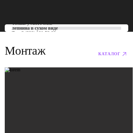
Только у
ARTPOLE
лепнина в сухом виде
Тел:
8 (800) 101-53-00
Монтаж
КАТАЛОГ