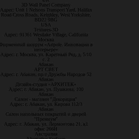
3D Wall Panel Company
Адрес: Unit 1 Nelsons Transport Yard, Halifax
Road Cross Roads, Keighley, West Yorkshire,
BD22 9BG
USA
Textures-3D
Адрес: 91361 Westlake Village, California
Москва
Фирменный шоурум «Artpole. Инновации в
интерьере»
Адрес: г. Москва, ул. Каретный Ряд, д. 5/10
с. 2
Абакан
АРТ СВЕТ
Адрес: г. Абакан, пр-т Дружбы Народов 52
Абакан
Дизайн-студия «АРХИТЕК»
Адрес: г. Абакан, ул. Пушкина, 100
Абакан
Салон - магазин "Декорация"
Адрес: г. Абакан, ул. Кирова 112/3
Абакан
Салон напольных покрытий и дверей
"Премиум"
Адрес: г. Абакан, ул. Лермонтова 21, к1
офис 266Н
Австралия
Alternative Surfaces