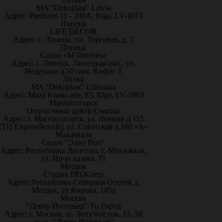
SIA "Dekoplast" Latvia
Адрес: Piedrujas 11 - 203A, Riga, LV-1073
Липецк
LIFE DÉCOR
Адрес: г. Липецк, пл. Торговая, д. 2
Липецк
Салон «M`Interiors»
Адрес: г. Липецк, Липецкая обл., ул.
Неделина д.10 пом. 8 офис 1
Литва
SIA "Dekoplast" Lithuania
Адрес: Mazā Krasta iela, 83, Rīga, LV-1003
Магнитогорск
Отделочный центр Счастье
Адрес: г. Магнитогорск, ул. Ленина д.115
(ТЦ Европейский); ул. Советская д.160 «А»
Махачкала
Салон "Элит Пол"
Адрес: Республика Дагестан, г. Махачкала,
ул. Ирчи казака, 71
Моздок
Студия PROGress
Адрес: Республике Северная Осетия, г.
Моздок, ул.Кирова, 145а
Москва
"Декор Интерьер" Тц Город
Адрес: г. Москва, ш. Энтузиастов, 12, 3й
этаж, "Декор Интерьер"