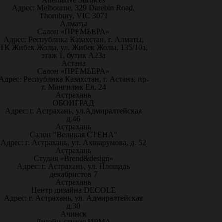
Адрес: Melbourne, 329 Darebin Road,
Thornbury, VIC 3071
Алматы
Салон «ПРЕМЬЕРА»
Адрес: Республика Казахстан, г. Алматы,
ТК Жибек Жолы, ул. Жибек Жолы, 135/10а,
этаж 1, бутик А23а
Астана
Салон «ПРЕМЬЕРА»
Адрес: Республика Казахстан, г. Астана, пр-
т. Мангилик Ел, 24
Астрахань
ОБОИГРАД
Адрес: г. Астрахань, ул.Адмиралтейская
д.46
Астрахань
Салон "Великая СТЕНА"
Адрес: г. Астрахань, ул. Ахшарумова, д. 52
Астрахань
Студия «Brend&design»
Адрес: г. Астрахань, ул. Площадь
декабристов 7
Астрахань
Центр дизайна DECOLE
Адрес: г. Астрахань, ул. Адмиралтейская
д.30
Ачинск
Дизайн-студия ИРМА