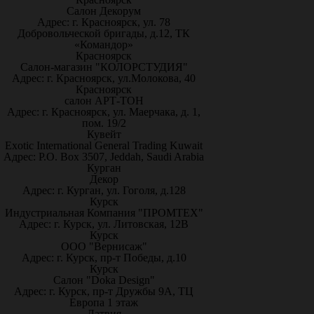
Салон Декорум
Адрес: г. Красноярск, ул. 78
Добровольческой бригады, д.12, ТК
«Командор»
Красноярск
Салон-магазин "КОЛОРСТУДИЯ"
Адрес: г. Красноярск, ул.Молокова, 40
Красноярск
салон АРТ-ТОН
Адрес: г. Красноярск, ул. Маерчака, д. 1,
пом. 19/2
Кувейт
Exotic International General Trading Kuwait
Адрес: P.O. Box 3507, Jeddah, Saudi Arabia
Курган
Декор
Адрес: г. Курган, ул. Гоголя, д.128
Курск
Индустриальная Компания "ПРОМТЕХ"
Адрес: г. Курск, ул. Литовская, 12В
Курск
ООО "Вернисаж"
Адрес: г. Курск, пр-т Победы, д.10
Курск
Салон "Doka Design"
Адрес: г. Курск, пр-т Дружбы 9А, ТЦ
Европа 1 этаж
Латвия