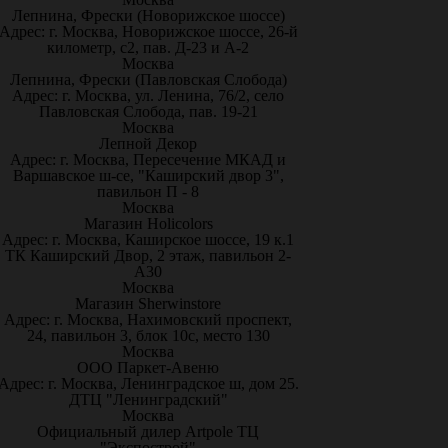
Лепнина, Фрески (Новорижское шоссе)
Адрес: г. Москва, Новорижское шоссе, 26-й
километр, с2, пав. Д-23 и А-2
Москва
Лепнина, Фрески (Павловская Слобода)
Адрес: г. Москва, ул. Ленина, 76/2, село
Павловская Слобода, пав. 19-21
Москва
Лепной Декор
Адрес: г. Москва, Пересечение МКАД и
Варшавское ш-се, "Каширский двор 3",
павильон П - 8
Москва
Магазин Holicolors
Адрес: г. Москва, Каширское шоссе, 19 к.1
ТК Каширский Двор, 2 этаж, павильон 2-
А30
Москва
Магазин Sherwinstore
Адрес: г. Москва, Нахимовский проспект,
24, павильон 3, блок 10с, место 130
Москва
ООО Паркет-Авeню
Адрес: г. Москва, Ленинградское ш, дом 25.
ДТЦ "Ленинградский"
Москва
Официальный дилер Artpole ТЦ
"Экспострой"