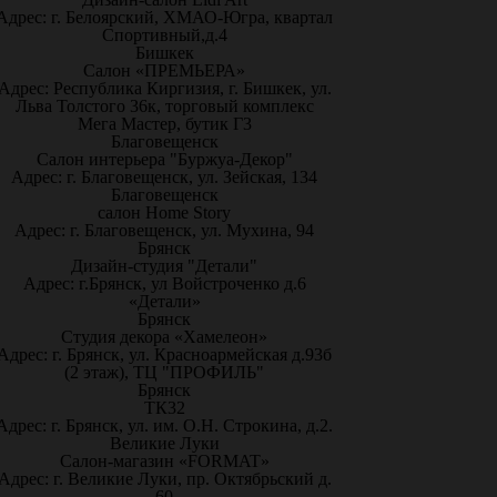
Адрес: г. Белоярский, ХМАО-Югра, квартал
Спортивный,д.4
Бишкек
Салон «ПРЕМЬЕРА»
Адрес: Республика Киргизия, г. Бишкек, ул.
Льва Толстого 36к, торговый комплекс
Мега Мастер, бутик Г3
Благовещенск
Салон интерьера "Буржуа-Декор"
Адрес: г. Благовещенск, ул. Зейская, 134
Благовещенск
салон Home Story
Адрес: г. Благовещенск, ул. Мухина, 94
Брянск
Дизайн-студия "Детали"
Адрес: г.Брянск, ул Войстроченко д.6
«Детали»
Брянск
Студия декора «Хамелеон»
Адрес: г. Брянск, ул. Красноармейская д.93б
(2 этаж), ТЦ "ПРОФИЛЬ"
Брянск
ТК32
Адрес: г. Брянск, ул. им. О.Н. Строкина, д.2.
Великие Луки
Салон-магазин «FORMAT»
Адрес: г. Великие Луки, пр. Октябрьский д.
60