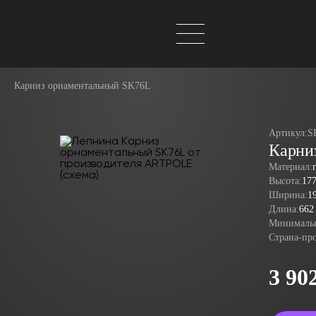
Карниз орнаментальный SK76L
Артикул:
S
Карни
Материал:
Высота:
17
Ширина:
1
Длина:
662
Минимальн
Страна-пр
3 90