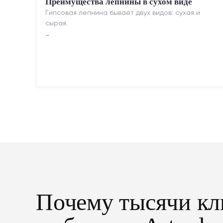
Преимущества лепнины в сухом виде
Гипсовая лепнина бывает двух видов: сухая и
сырая.
Сухая — это готовые изделия современного
производства: точная геометрия, стабильное
качество, упрощенный...
Почему тысячи кл