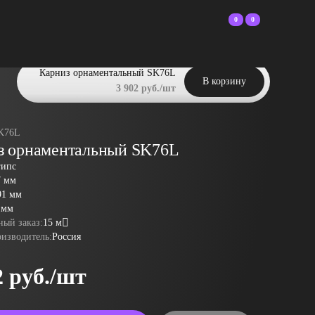
0
0
Карниз орнаментальный SK76L
В корзину
3 902 руб./шт
K76L
з орнаментальный SK76L
гипс
7 мм
91 мм
 мм
ый заказ:
15 м
оизводитель:
Россия
2 руб./шт