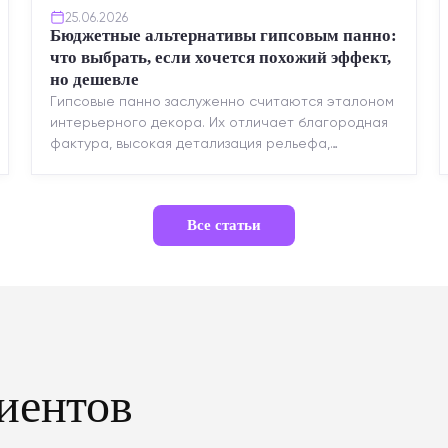
25.06.2026
Бюджетные альтернативы гипсовым панно:
что выбрать, если хочется похожий эффект,
но дешевле
Гипсовые панно заслуженно считаются эталоном
интерьерного декора. Их отличает благородная
фактура, высокая детализация рельефа,
долговечность и возможность реставрации....
Все статьи
иентов