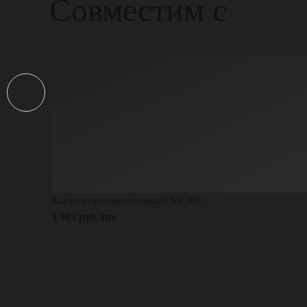
Совместим с
Карниз орнаментальный SK76U
3 902 руб./шт