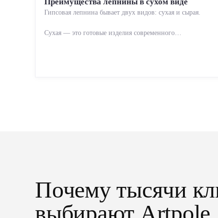
Преимущества лепнины в сухом виде
Гипсовая лепнина бывает двух видов: сухая и сырая.
Сухая — это готовые изделия современного
производства: точная геометрия, стабильное качество,
упрощенный...
Почему тысячи кл
выбирают Artpole