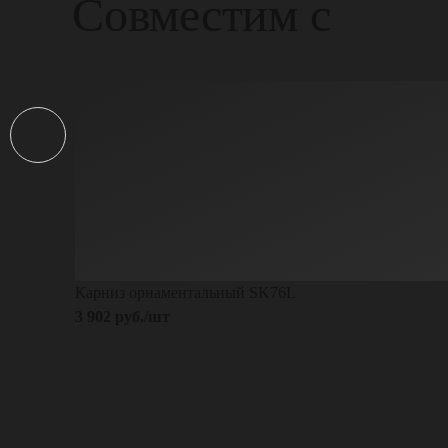
Совместим с
Карниз орнаментальный SK76L
3 902 руб./шт