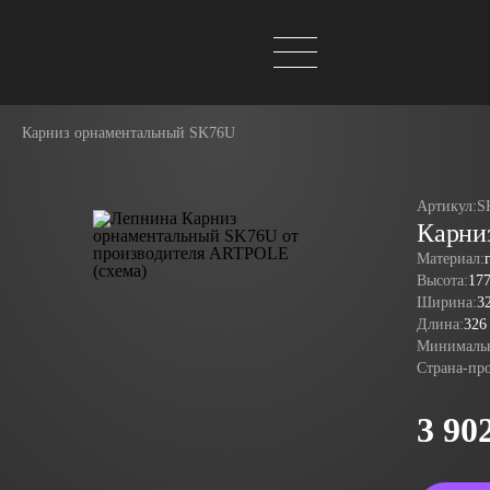
Карниз орнаментальный SK76U
Артикул:
S
Карни
Материал:
Высота:
17
Ширина:
3
Длина:
326
Минимальн
Страна-пр
3 90