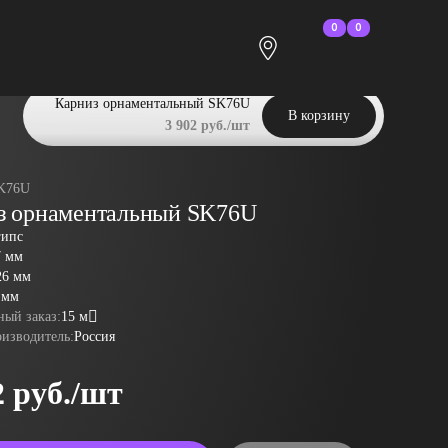
0
0
Карниз орнаментальный SK76U
В корзину
3 902 руб./шт
K76U
з орнаментальный SK76U
гипс
7 мм
26 мм
 мм
ый заказ:
15 м
оизводитель:
Россия
2 руб./шт