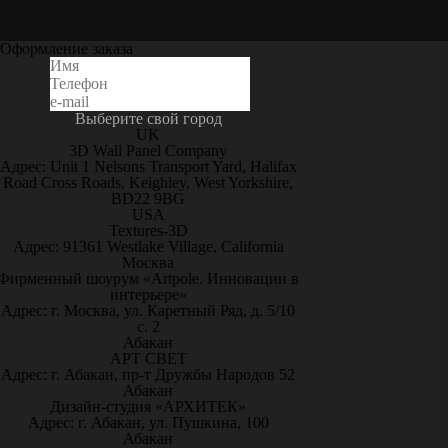
Оформление заказа
Выберите свой город
UK
3D Wall Panel Company
Адрес: Unit 1 Nelsons Transport Yard, Halifax
Road Cross Roads, Keighley, West Yorkshire,
BD22 9BG
USA
Textures-3D
Адрес: 91361 Westlake Village, California
Москва
Фирменный шоурум «Artpole. Инновации в
интерьере»
Адрес: г. Москва, ул. Каретный Ряд, д. 5/10
с. 2
Абакан
АРТ СВЕТ
Адрес: г. Абакан, пр-т Дружбы Народов 52
Абакан
Дизайн-студия «АРХИТЕК»
Адрес: г. Абакан, ул. Пушкина, 100
Абакан