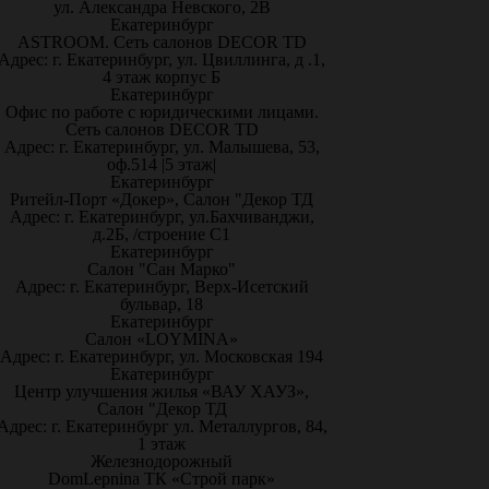
ул. Александра Невского, 2В
Екатеринбург
ASTROOM. Сеть салонов DECOR TD
Адрес: г. Екатеринбург, ул. Цвиллинга, д .1,
4 этаж корпус Б
Екатеринбург
Офис по работе с юридическими лицами.
Сеть салонов DECOR TD
Адрес: г. Екатеринбург, ул. Малышева, 53,
оф.514 |5 этаж|
Екатеринбург
Ритейл-Порт «Докер», Салон "Декор ТД
Адрес: г. Екатеринбург, ул.Бахчиванджи,
д.2Б, /строение С1
Екатеринбург
Салон "Сан Марко"
Адрес: г. Екатеринбург, Верх-Исетский
бульвар, 18
Екатеринбург
Салон «LOYMINA»
Адрес: г. Екатеринбург, ул. Московская 194
Екатеринбург
Центр улучшения жилья «ВАУ ХАУЗ»,
Салон "Декор ТД
Адрес: г. Екатеринбург ул. Металлургов, 84,
1 этаж
Железнодорожный
DomLepnina ТК «Строй парк»