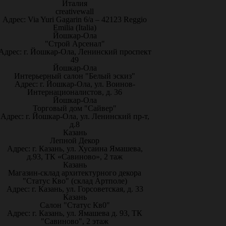
Италия
creativewall
Адрес: Via Yuri Gagarin 6/a – 42123 Reggio
Emilia (Italia)
Йошкар-Ола
"Строй Арсенал"
Адрес: г. Йошкар-Ола, Ленинский проспект
49
Йошкар-Ола
Интерьерный салон "Белый эскиз"
Адрес: г. Йошкар-Ола, ул. Воинов-
Интернационалистов, д. 36
Йошкар-Ола
Торговый дом "Сайвер"
Адрес: г. Йошкар-Ола, ул. Ленинский пр-т,
д.8
Казань
Лепной Декор
Адрес: г. Казань, ул. Хусаина Ямашева,
д.93, ТК «Савиново», 2 таж
Казань
Магазин-склад архитектурного декора
"Статус Кво" (склад Артполе)
Адрес: г. Казань, ул. Горсоветская, д. 33
Казань
Салон "Статус Кв0"
Адрес: г. Казань, ул. Ямашева д. 93, ТК
"Савиново", 2 этаж