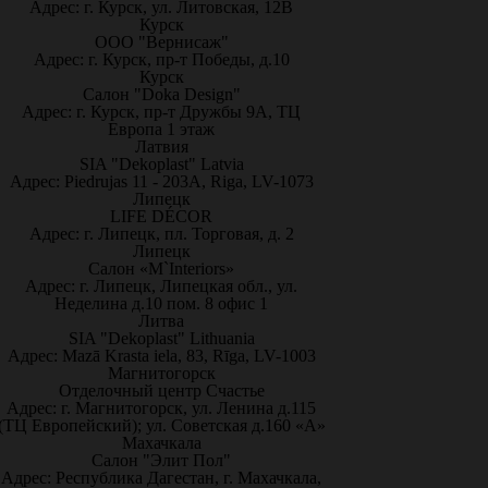
Адрес: г. Курск, ул. Литовская, 12В
Курск
ООО "Вернисаж"
Адрес: г. Курск, пр-т Победы, д.10
Курск
Салон "Doka Design"
Адрес: г. Курск, пр-т Дружбы 9А, ТЦ
Европа 1 этаж
Латвия
SIA "Dekoplast" Latvia
Адрес: Piedrujas 11 - 203A, Riga, LV-1073
Липецк
LIFE DÉCOR
Адрес: г. Липецк, пл. Торговая, д. 2
Липецк
Салон «M`Interiors»
Адрес: г. Липецк, Липецкая обл., ул.
Неделина д.10 пом. 8 офис 1
Литва
SIA "Dekoplast" Lithuania
Адрес: Mazā Krasta iela, 83, Rīga, LV-1003
Магнитогорск
Отделочный центр Счастье
Адрес: г. Магнитогорск, ул. Ленина д.115
(ТЦ Европейский); ул. Советская д.160 «А»
Махачкала
Салон "Элит Пол"
Адрес: Республика Дагестан, г. Махачкала,