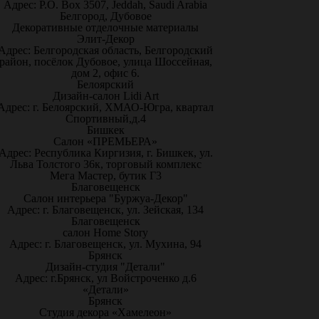
Адрес: P.O. Box 3507, Jeddah, Saudi Arabia
Белгород, Дубовое
Декоративные отделочные материалы
Элит-Декор
Адрес: Белгородская область, Белгородский
район, посёлок Дубовое, улица Шоссейная,
дом 2, офис 6.
Белоярский
Дизайн-салон Lidi Art
Адрес: г. Белоярский, ХМАО-Югра, квартал
Спортивный,д.4
Бишкек
Салон «ПРЕМЬЕРА»
Адрес: Республика Киргизия, г. Бишкек, ул.
Льва Толстого 36к, торговый комплекс
Мега Мастер, бутик Г3
Благовещенск
Салон интерьера "Буржуа-Декор"
Адрес: г. Благовещенск, ул. Зейская, 134
Благовещенск
салон Home Story
Адрес: г. Благовещенск, ул. Мухина, 94
Брянск
Дизайн-студия "Детали"
Адрес: г.Брянск, ул Войстроченко д.6
«Детали»
Брянск
Студия декора «Хамелеон»