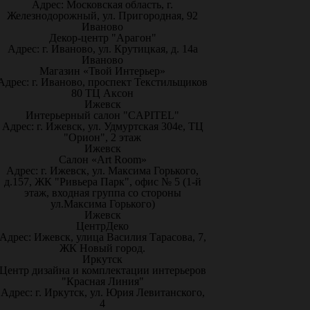
Адрес: Московская область, г.
Железнодорожный, ул. Пригородная, 92
Иваново
Декор-центр "Арагон"
Адрес: г. Иваново, ул. Крутицкая, д. 14а
Иваново
Магазин «Твой Интерьер»
Адрес: г. Иваново, проспект Текстильщиков
80 ТЦ Аксон
Ижевск
Интерьерный салон "CAPITEL"
Адрес: г. Ижевск, ул. Удмуртская 304е, ТЦ
"Орион", 2 этаж
Ижевск
Салон «Art Room»
Адрес: г. Ижевск, ул. Максима Горького,
д.157, ЖК "Ривьера Парк", офис № 5 (1-й
этаж, входная группа со стороны
ул.Максима Горького)
Ижевск
ЦентрДеко
Адрес: Ижевск, улица Василия Тарасова, 7,
ЖК Новый город.
Иркутск
Центр дизайна и комплектации интерьеров
"Красная Линия"
Адрес: г. Иркутск, ул. Юрия Левитанского,
4