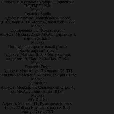
(подъехать к складу со двора — ориентир
ПОДЪЕЗД №8)
Москва
Ceramics Studio
Адрес: г. Москва, Дмитровское шоссе,
д.165, корп.1, ТК «Бухта», павильон 2G22
Москва
DomLepnina ТК "Конструктор"
Адрес: г. Москва, 25 км МКАД, владение 4,
павильон Б2.17
Москва
DomLepnina строительный рынок
"Владимирский тракт"
Адрес: г. Москва, Шоссе Энтузиастов,
владение 19, Пав.12 «З»/Пав.17 «Ф»
Москва
Ecumena-Decor
Адрес: г. Москва, ул. Пришвина 26, ТЦ
"Миллион мелочей" 1-й этаж, секция С17/2
Москва
EuroPlit.ru
Адрес: г. Москва, ТК Славянский Стан, 41
км МКАД, 1 линия, пав. В19/4
Москва
MY-BURO
Адрес: г. Москва, ТЦ Румянцево Бизнес-
Парк. 22ой км Киевского шоссе. Вл.4
корпус Г, сек. 207Г