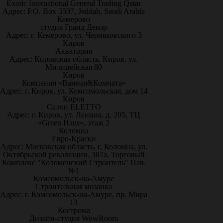
Exotic International General Trading Qatar
Адрес: P.O. Box 3507, Jeddah, Saudi Arabia
Кемерово
студия Гранд Декор
Адрес: г. Кемерово, ул. Черняховского 3
Киров
Акватория
Адрес: Кировская область, Киров, ул.
Милицейская 80
Киров
Компания «Ванная&Комната»
Адрес: г. Киров, ул. Комсомольская, дом 14
Киров
Салон ELETTO
Адрес: г. Киров, ул. Ленина, д. 205, ТЦ
«Green Haus», этаж 2
Коломна
Евро-Краски
Адрес: Московская область, г. Коломна, ул.
Октябрьской революции, 387а, Торговый
Комплекс "Коломенский Строитель" Пав.
№1
Комсомольск-на-Амуре
Строительная мозаика
Адрес: г. Комсомольск-на-Амуре, пр. Мира
13
Кострома
Дизайн-студия WowRoom