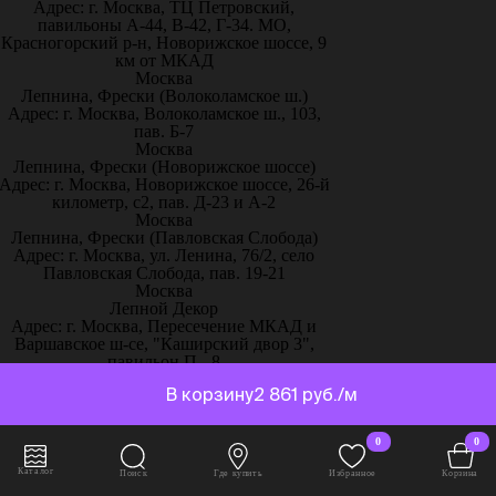
Адрес: г. Москва, ТЦ Петровский,
павильоны А-44, В-42, Г-34. МО,
Красногорский р-н, Новорижское шоссе, 9
км от МКАД
Москва
Лепнина, Фрески (Волоколамское ш.)
Адрес: г. Москва, Волоколамское ш., 103,
пав. Б-7
Москва
Лепнина, Фрески (Новорижское шоссе)
Адрес: г. Москва, Новорижское шоссе, 26-й
километр, с2, пав. Д-23 и А-2
Москва
Лепнина, Фрески (Павловская Слобода)
Адрес: г. Москва, ул. Ленина, 76/2, село
Павловская Слобода, пав. 19-21
Москва
Лепной Декор
Адрес: г. Москва, Пересечение МКАД и
Варшавское ш-се, "Каширский двор 3",
павильон П - 8
Москва
В корзину
2 861 руб./м
Магазин Holicolors
Адрес: г. Москва, Каширское шоссе, 19 к.1
ТК Каширский Двор, 2 этаж, павильон 2-
0
0
А30
Москва
Каталог
Поиск
Где купить
Избранное
Корзина
Магазин Sherwinstore