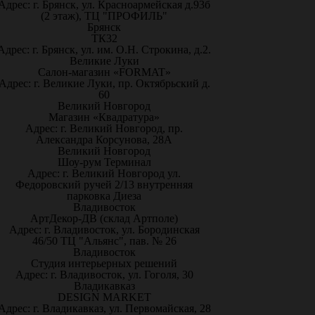
Адрес: г. Брянск, ул. Красноармейская д.93б
(2 этаж), ТЦ "ПРОФИЛЬ"
Брянск
ТК32
Адрес: г. Брянск, ул. им. О.Н. Строкина, д.2.
Великие Луки
Салон-магазин «FORMAT»
Адрес: г. Великие Луки, пр. Октябрьский д.
60
Великий Новгород
Магазин «Квадратура»
Адрес: г. Великий Новгород, пр.
Александра Корсунова, 28А
Великий Новгород
Шоу-рум Терминал
Адрес: г. Великий Новгород ул.
Федоровский ручей 2/13 внутренняя
парковка Диеза
Владивосток
АртДекор-ДВ (склад Артполе)
Адрес: г. Владивосток, ул. Бородинская
46/50 ТЦ "Альянс", пав. № 26
Владивосток
Студия интерьерных решений
Адрес: г. Владивосток, ул. Гоголя, 30
Владикавказ
DESIGN MARKET
Адрес: г. Владикавказ, ул. Первомайская, 28