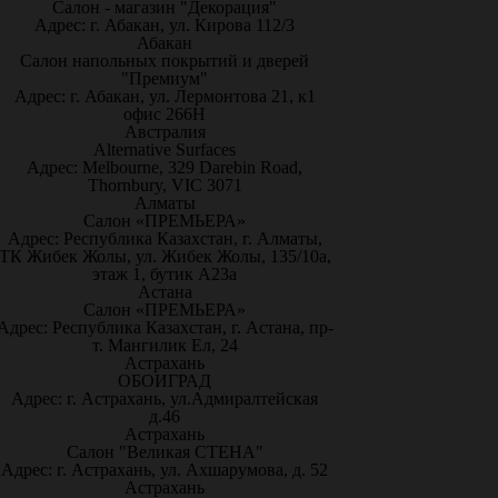
Салон - магазин "Декорация"
Адрес: г. Абакан, ул. Кирова 112/3
Абакан
Салон напольных покрытий и дверей
"Премиум"
Адрес: г. Абакан, ул. Лермонтова 21, к1
офис 266Н
Австралия
Alternative Surfaces
Адрес: Melbourne, 329 Darebin Road,
Thornbury, VIC 3071
Алматы
Салон «ПРЕМЬЕРА»
Адрес: Республика Казахстан, г. Алматы,
ТК Жибек Жолы, ул. Жибек Жолы, 135/10а,
этаж 1, бутик А23а
Астана
Салон «ПРЕМЬЕРА»
Адрес: Республика Казахстан, г. Астана, пр-
т. Мангилик Ел, 24
Астрахань
ОБОИГРАД
Адрес: г. Астрахань, ул.Адмиралтейская
д.46
Астрахань
Салон "Великая СТЕНА"
Адрес: г. Астрахань, ул. Ахшарумова, д. 52
Астрахань