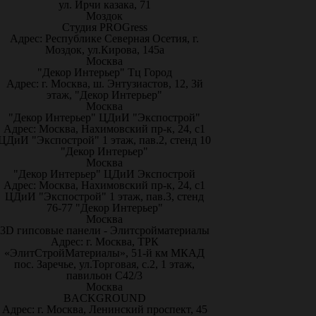
ул. Ирчи казака, 71
Моздок
Студия PROGress
Адрес: Республике Северная Осетия, г.
Моздок, ул.Кирова, 145а
Москва
"Декор Интерьер" Тц Город
Адрес: г. Москва, ш. Энтузиастов, 12, 3й
этаж, "Декор Интерьер"
Москва
"Декор Интерьер" ЦДиИ "Экспострой"
Адрес: Москва, Нахимовский пр-к, 24, с1
ЦДиИ "Экспострой" 1 этаж, пав.2, стенд 10
"Декор Интерьер"
Москва
"Декор Интерьер" ЦДиИ Экспострой
Адрес: Москва, Нахимовский пр-к, 24, с1
ЦДиИ "Экспострой" 1 этаж, пав.3, стенд
76-77 "Декор Интерьер"
Москва
3D гипсовые панели - Элитсройматериалы
Адрес: г. Москва, ТРК
«ЭлитСтройМатериалы», 51-й км МКАД
пос. Заречье, ул.Торговая, с.2, 1 этаж,
павильон С42/3
Москва
BACKGROUND
Адрес: г. Москва, Ленинский проспект, 45