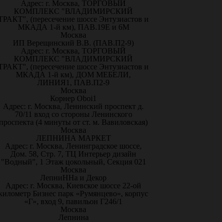
Адрес: г. Москва, ТОРГОВЫЙ
КОМПЛЕКС "ВЛАДИМИРСКИЙ
ТРАКТ", (пересечение шоссе Энтузиастов и
МКАДА 1-й км), ПАВ.19Е и 6М
Москва
ИП Верещинский В.В. (ПАВ.П2-9)
Адрес: г. Москва, ТОРГОВЫЙ
КОМПЛЕКС "ВЛАДИМИРСКИЙ
ТРАКТ", (пересечение шоссе Энтузиастов и
МКАДА 1-й км), ДОМ МЕБЕЛИ,
ЛИНИЯ1, ПАВ.П2-9
Москва
Корнер Oboi1
Адрес: г. Москва, Ленинский проспект д.
70/11 вход со стороны Ленинского
проспекта (4 минуты от ст. м. Вавиловская)
Москва
ЛЕПНИНА МАРКЕТ
Адрес: г. Москва, Ленинградское шоссе,
Дом. 58, Стр. 7, ТЦ Интерьер дизайн
"Водный", 1 Этаж цокольный, Секция 021
Москва
ЛепниННа и Декор
Адрес: г. Москва, Киевское шоссе 22-ой
километр Бизнес парк «Румянцево», корпус
«Г», вход 9, павильон Г246/1
Москва
Лепнина