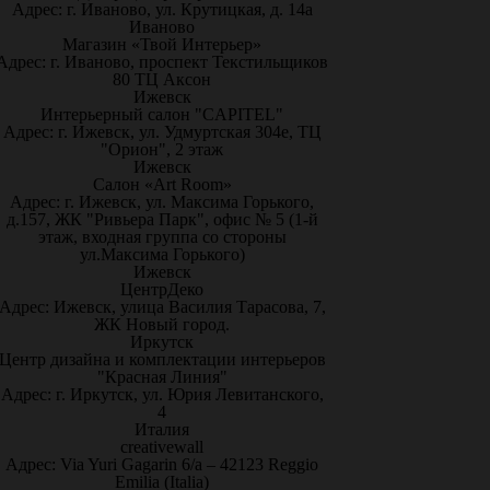
Адрес: г. Иваново, ул. Крутицкая, д. 14а
Иваново
Магазин «Твой Интерьер»
Адрес: г. Иваново, проспект Текстильщиков
80 ТЦ Аксон
Ижевск
Интерьерный салон "CAPITEL"
Адрес: г. Ижевск, ул. Удмуртская 304е, ТЦ
"Орион", 2 этаж
Ижевск
Салон «Art Room»
Адрес: г. Ижевск, ул. Максима Горького,
д.157, ЖК "Ривьера Парк", офис № 5 (1-й
этаж, входная группа со стороны
ул.Максима Горького)
Ижевск
ЦентрДеко
Адрес: Ижевск, улица Василия Тарасова, 7,
ЖК Новый город.
Иркутск
Центр дизайна и комплектации интерьеров
"Красная Линия"
Адрес: г. Иркутск, ул. Юрия Левитанского,
4
Италия
creativewall
Адрес: Via Yuri Gagarin 6/a – 42123 Reggio
Emilia (Italia)