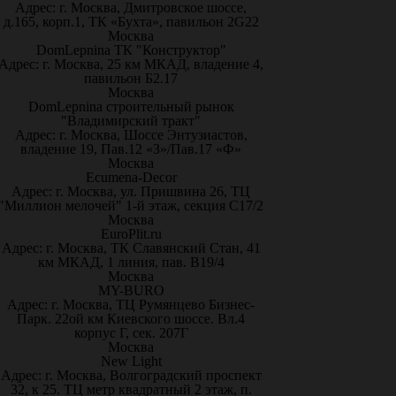
Адрес: г. Москва, Дмитровское шоссе,
д.165, корп.1, ТК «Бухта», павильон 2G22
Москва
DomLepnina ТК "Конструктор"
Адрес: г. Москва, 25 км МКАД, владение 4,
павильон Б2.17
Москва
DomLepnina строительный рынок
"Владимирский тракт"
Адрес: г. Москва, Шоссе Энтузиастов,
владение 19, Пав.12 «З»/Пав.17 «Ф»
Москва
Ecumena-Decor
Адрес: г. Москва, ул. Пришвина 26, ТЦ
"Миллион мелочей" 1-й этаж, секция С17/2
Москва
EuroPlit.ru
Адрес: г. Москва, ТК Славянский Стан, 41
км МКАД, 1 линия, пав. В19/4
Москва
MY-BURO
Адрес: г. Москва, ТЦ Румянцево Бизнес-
Парк. 22ой км Киевского шоссе. Вл.4
корпус Г, сек. 207Г
Москва
New Light
Адрес: г. Москва, Волгоградский проспект
32, к 25. ТЦ метр квадратный 2 этаж, п.