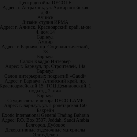
Центр дизайна DECOLE
Адрес: г. Астрахань, ул. Адмиралтейская
д.30
Ачинск
Дизайн-студия ИРМА
Адрес: г. Ачинск, Красноярский край, м-он
4, дом 14
Барнаул
Ампир
Адрес: г. Барнаул, пр. Социалистический,
78
Барнаул
Салон Квадро Интерьер
Адрес: г. Барнаул, пр. Строителей, 14а
Барнаул
Салон интерьерных покрытий «Gaudi»
Адрес: г. Барнаул, Алтайский край, пр.
Красноармейский 15, ТОЦ Демидовский, 1
подъезд, 2 этаж
Барнаул
Студия света и декора DECO LAMP
Адрес: г. Барнаул, ул. Пролетарская 160
Бахрейн
Exotic International General Trading Bahrain
Адрес: P.O. Box 3507, Jeddah, Saudi Arabia
Белгород, Дубовое
Декоративные отделочные материалы
Элит-Декор