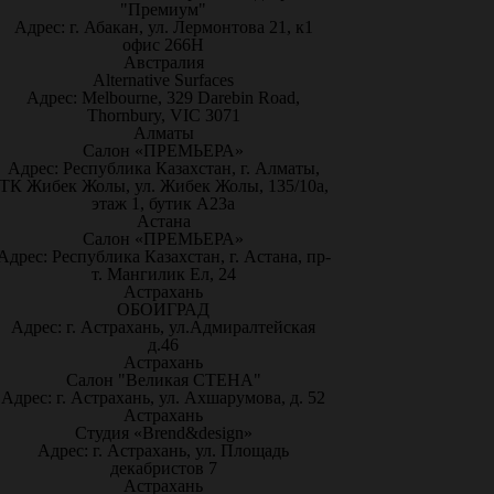
"Премиум"
Адрес: г. Абакан, ул. Лермонтова 21, к1
офис 266Н
Австралия
Alternative Surfaces
Адрес: Melbourne, 329 Darebin Road,
Thornbury, VIC 3071
Алматы
Салон «ПРЕМЬЕРА»
Адрес: Республика Казахстан, г. Алматы,
ТК Жибек Жолы, ул. Жибек Жолы, 135/10а,
этаж 1, бутик А23а
Астана
Салон «ПРЕМЬЕРА»
Адрес: Республика Казахстан, г. Астана, пр-
т. Мангилик Ел, 24
Астрахань
ОБОИГРАД
Адрес: г. Астрахань, ул.Адмиралтейская
д.46
Астрахань
Салон "Великая СТЕНА"
Адрес: г. Астрахань, ул. Ахшарумова, д. 52
Астрахань
Студия «Brend&design»
Адрес: г. Астрахань, ул. Площадь
декабристов 7
Астрахань