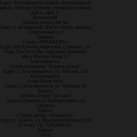
Адрес: Белгородская область, Белгородский
район, посёлок Дубовое, улица Шоссейная,
дом 2, офис 6.
Белоярский
Дизайн-салон Lidi Art
Адрес: г. Белоярский, ХМАО-Югра, квартал
Спортивный,д.4
Бишкек
Салон «ПРЕМЬЕРА»
Адрес: Республика Киргизия, г. Бишкек, ул.
Льва Толстого 36к, торговый комплекс
Мега Мастер, бутик Г3
Благовещенск
Салон интерьера "Буржуа-Декор"
Адрес: г. Благовещенск, ул. Зейская, 134
Благовещенск
салон Home Story
Адрес: г. Благовещенск, ул. Мухина, 94
Брянск
Дизайн-студия "Детали"
Адрес: г.Брянск, ул Войстроченко д.6
«Детали»
Брянск
Студия декора «Хамелеон»
Адрес: г. Брянск, ул. Красноармейская д.93б
(2 этаж), ТЦ "ПРОФИЛЬ"
Брянск
ТК32