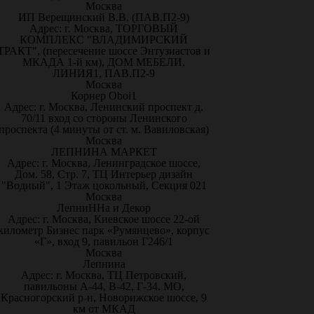
Москва
ИП Верещинский В.В. (ПАВ.П2-9)
Адрес: г. Москва, ТОРГОВЫЙ
КОМПЛЕКС "ВЛАДИМИРСКИЙ
ТРАКТ", (пересечение шоссе Энтузиастов и
МКАДА 1-й км), ДОМ МЕБЕЛИ,
ЛИНИЯ1, ПАВ.П2-9
Москва
Корнер Oboi1
Адрес: г. Москва, Ленинский проспект д.
70/11 вход со стороны Ленинского
проспекта (4 минуты от ст. м. Вавиловская)
Москва
ЛЕПНИНА МАРКЕТ
Адрес: г. Москва, Ленинградское шоссе,
Дом. 58, Стр. 7, ТЦ Интерьер дизайн
"Водный", 1 Этаж цокольный, Секция 021
Москва
ЛепниННа и Декор
Адрес: г. Москва, Киевское шоссе 22-ой
километр Бизнес парк «Румянцево», корпус
«Г», вход 9, павильон Г246/1
Москва
Лепнина
Адрес: г. Москва, ТЦ Петровский,
павильоны А-44, В-42, Г-34. МО,
Красногорский р-н, Новорижское шоссе, 9
км от МКАД