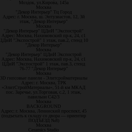
Моздок, ул.Кирова, 145а
Москва
"Декор Интерьер" Тц Город
Адрес: г. Москва, ш. Энтузиастов, 12, 3й
этаж, "Декор Интерьер"
Москва
"Декор Интерьер" ЦДиИ "Экспострой"
Адрес: Москва, Нахимовский пр-к, 24, с1
ЦДиИ "Экспострой" 1 этаж, пав.2, стенд 10
"Декор Интерьер"
Москва
"Декор Интерьер" ЦДиИ Экспострой
Адрес: Москва, Нахимовский пр-к, 24, с1
ЦДиИ "Экспострой" 1 этаж, пав.3, стенд
76-77 "Декор Интерьер"
Москва
3D гипсовые панели - Элитсройматериалы
Адрес: г. Москва, ТРК
«ЭлитСтройМатериалы», 51-й км МКАД
пос. Заречье, ул.Торговая, с.2, 1 этаж,
павильон С42/3
Москва
BACKGROUND
Адрес: г. Москва, Ленинский проспект, 45
(подъехать к складу со двора — ориентир
ПОДЪЕЗД №8)
Москва
Ceramics Studio