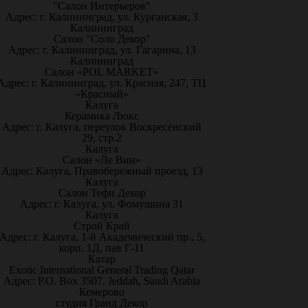
"Салон Интерьеров"
Адрес: г. Калининград, ул. Курганская, 3
Калининград
Салон "Соло Декор"
Адрес: г. Калининград, ул. Гагарина, 13
Калининград
Салон «POL MARKET»
Адрес: г. Калининград, ул. Красная, 247, ТЦ
«Красный»
Калуга
Керамика Люкс
Адрес: г. Калуга, переулок Воскресенский
29, стр.2
Калуга
Салон «Ле Вин»
Адрес: Калуга, Правобережный проезд, 13
Калуга
Салон Тефи Декор
Адрес: г. Калуга, ул. Фомушина 31
Калуга
Строй Край
Адрес: г. Калуга, 1-й Академический пр., 5,
корп. 1Д, пав Г-11
Катар
Exotic International General Trading Qatar
Адрес: P.O. Box 3507, Jeddah, Saudi Arabia
Кемерово
студия Гранд Декор