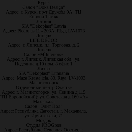
Курск
Салон "Doka Design"
Адрес: г. Курск, пр-т Дружбы 9А, ТЦ
Европа 1 этаж
Латвия
SIA "Dekoplast" Latvia
Адрес: Piedrujas 11 - 203A, Riga, LV-1073
Липецк
LIFE DÉCOR
Адрес: г. Липецк, пл. Торговая, д. 2
Липецк
Салон «M`Interiors»
Адрес: г. Липецк, Липецкая обл., ул.
Неделина д.10 пом. 8 офис 1
Литва
SIA "Dekoplast" Lithuania
Адрес: Mazā Krasta iela, 83, Rīga, LV-1003
Магнитогорск
Отделочный центр Счастье
Адрес: г. Магнитогорск, ул. Ленина д.115
(ТЦ Европейский); ул. Советская д.160 «А»
Махачкала
Салон "Элит Пол"
Адрес: Республика Дагестан, г. Махачкала,
ул. Ирчи казака, 71
Моздок
Студия PROGress
Адрес: Республике Северная Осетия, г.