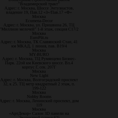
"Владимирский тракт"
Адрес: г. Москва, Шоссе Энтузиастов,
владение 19, Пав.12 «З»/Пав.17 «Ф»
Москва
Ecumena-Decor
Адрес: г. Москва, ул. Пришвина 26, ТЦ
"Миллион мелочей" 1-й этаж, секция С17/2
Москва
EuroPlit.ru
Адрес: г. Москва, ТК Славянский Стан, 41
км МКАД, 1 линия, пав. В19/4
Москва
MY-BURO
Адрес: г. Москва, ТЦ Румянцево Бизнес-
Парк. 22ой км Киевского шоссе. Вл.4
корпус Г, сек. 207Г
Москва
New Light
Адрес: г. Москва, Волгоградский проспект
32, к 25. ТЦ метр квадратный 2 этаж, п.
199-122
Москва
Nobby Rooms
Адрес: г. Москва, Ленинский проспект, дом
119
Москва
«АртДекор» Салон 3D панели на
Экспострой (стенд 62)