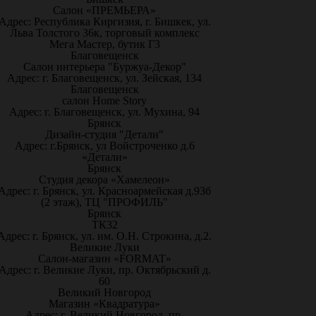
Салон «ПРЕМЬЕРА»
Адрес: Республика Киргизия, г. Бишкек, ул.
Льва Толстого 36к, торговый комплекс
Мега Мастер, бутик Г3
Благовещенск
Салон интерьера "Буржуа-Декор"
Адрес: г. Благовещенск, ул. Зейская, 134
Благовещенск
салон Home Story
Адрес: г. Благовещенск, ул. Мухина, 94
Брянск
Дизайн-студия "Детали"
Адрес: г.Брянск, ул Войстроченко д.6
«Детали»
Брянск
Студия декора «Хамелеон»
Адрес: г. Брянск, ул. Красноармейская д.93б
(2 этаж), ТЦ "ПРОФИЛЬ"
Брянск
ТК32
Адрес: г. Брянск, ул. им. О.Н. Строкина, д.2.
Великие Луки
Салон-магазин «FORMAT»
Адрес: г. Великие Луки, пр. Октябрьский д.
60
Великий Новгород
Магазин «Квадратура»
Адрес: г. Великий Новгород, пр.