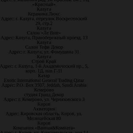
«Красный»
Калуга
Керамика Люкс
Адрес: г. Калуга, переулок Воскресенский
29, стр.2
Калуга
Салон «Ле Вин»
Адрес: Калуга, Правобережный проезд, 13
Калуга
Салон Тефи Декор
Адрес: г. Калуга, ул. Фомушина 31
Калуга
Строй Край
Адрес: г. Калуга, 1-й Академический пр., 5,
корп. 1Д, пав Г-11
Катар
Exotic International General Trading Qatar
Адрес: P.O. Box 3507, Jeddah, Saudi Arabia
Кемерово
студия Гранд Декор
Адрес: г. Кемерово, ул. Черняховского 3
Киров
Акватория
Адрес: Кировская область, Киров, ул.
Милицейская 80
Киров
Компания «Ванная&Комната»
Адрес: г. Киров, ул. Комсомольская, дом 14