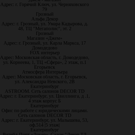
Адрес: г. Горячий Ключ, ул. Черняховского
79
Грозный
Альфа Декор
Адрес: г. Грозный, ул. Умара Кадырова, д.
48, ТЦ "Мегаполис", эт. 2
Грозный
Магазин «Джем»
Адрес: г. Грозный, ул. Карла Маркса, 17
Домодедово
FOX интерьер
Адрес: Московская область, г. Домодедово,
ул. Корнеева, 1, ТЦ «Сфера», 2 этаж, п.1
Егорьевск
Атмосфера Интерьера
Адрес: Московская область, г. Егорьевск,
ул. Александра Невского, 2В
Екатеринбург
ASTROOM. Сеть салонов DECOR TD
Адрес: г. Екатеринбург, ул. Цвиллинга, д .1,
4 этаж корпус Б
Екатеринбург
Офис по работе с юридическими лицами.
Сеть салонов DECOR TD
Адрес: г. Екатеринбург, ул. Малышева, 53,
оф.514 |5 этаж|
Екатеринбург
Ритейл-Порт «Докер», Салон "Декор ТД