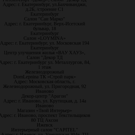
Адрес: г. Екатеринбург, ул.Бахчиванджи,
д.2Б, /строение С1
Екатеринбург
Салон "Сан Марко"
Адрес: г. Екатеринбург, Верх-Исетский
бульвар, 18
Екатеринбург
Салон «LOYMINA»
Адрес: г. Екатеринбург, ул. Московская 194
Екатеринбург
Центр улучшения жилья «ВАУ ХАУЗ»,
Салон "Декор ТД
Адрес: г. Екатеринбург ул. Металлургов, 84,
1 этаж
Железнодорожный
DomLepnina ТК «Строй парк»
Адрес: Московская область, г.
Железнодорожный, ул. Пригородная, 92
Иваново
Декор-центр "Арагон"
Адрес: г. Иваново, ул. Крутицкая, д. 14а
Иваново
Магазин «Твой Интерьер»
Адрес: г. Иваново, проспект Текстильщиков
80 ТЦ Аксон
Ижевск
Интерьерный салон "CAPITEL"
Адрес: г. Ижевск, ул. Удмуртская 304е, ТЦ