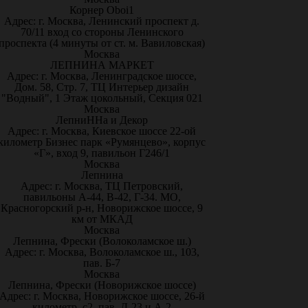
Корнер Oboi1
Адрес: г. Москва, Ленинский проспект д.
70/11 вход со стороны Ленинского
проспекта (4 минуты от ст. м. Вавиловская)
Москва
ЛЕПНИНА МАРКЕТ
Адрес: г. Москва, Ленинградское шоссе,
Дом. 58, Стр. 7, ТЦ Интерьер дизайн
"Водный", 1 Этаж цокольный, Секция 021
Москва
ЛепниННа и Декор
Адрес: г. Москва, Киевское шоссе 22-ой
километр Бизнес парк «Румянцево», корпус
«Г», вход 9, павильон Г246/1
Москва
Лепнина
Адрес: г. Москва, ТЦ Петровский,
павильоны А-44, В-42, Г-34. МО,
Красногорский р-н, Новорижское шоссе, 9
км от МКАД
Москва
Лепнина, Фрески (Волоколамское ш.)
Адрес: г. Москва, Волоколамское ш., 103,
пав. Б-7
Москва
Лепнина, Фрески (Новорижское шоссе)
Адрес: г. Москва, Новорижское шоссе, 26-й
километр, с2, пав. Д-23 и А-2