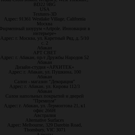
BD22 9BG
USA
Textures-3D
Адрес: 91361 Westlake Village, California
Москва
Фирменный шоурум «Artpole. Инновации в
интерьере»
Адрес: г. Москва, ул. Каретный Ряд, д. 5/10
с. 2
Абакан
АРТ СВЕТ
Адрес: г. Абакан, пр-т Дружбы Народов 52
Абакан
Дизайн-студия «АРХИТЕК»
Адрес: г. Абакан, ул. Пушкина, 100
Абакан
Салон - магазин "Декорация"
Адрес: г. Абакан, ул. Кирова 112/3
Абакан
Салон напольных покрытий и дверей
"Премиум"
Адрес: г. Абакан, ул. Лермонтова 21, к1
офис 266Н
Австралия
Alternative Surfaces
Адрес: Melbourne, 329 Darebin Road,
Thornbury, VIC 3071
Алматы