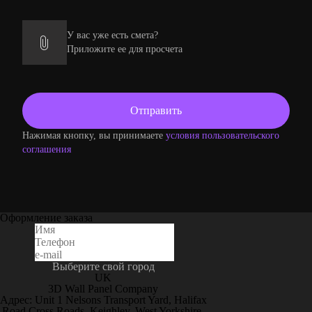
У вас уже есть смета?
Приложите ее для просчета
Нажимая кнопку, вы принимаете
условия пользовательского
соглашения
Оформление заказа
Выберите свой город
UK
3D Wall Panel Company
Адрес: Unit 1 Nelsons Transport Yard, Halifax
Road Cross Roads, Keighley, West Yorkshire,