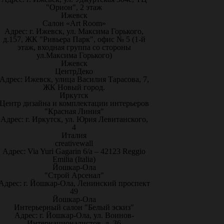
"Орион", 2 этаж
Ижевск
Салон «Art Room»
Адрес: г. Ижевск, ул. Максима Горького,
д.157, ЖК "Ривьера Парк", офис № 5 (1-й
этаж, входная группа со стороны
ул.Максима Горького)
Ижевск
ЦентрДеко
Адрес: Ижевск, улица Василия Тарасова, 7,
ЖК Новый город.
Иркутск
Центр дизайна и комплектации интерьеров
"Красная Линия"
Адрес: г. Иркутск, ул. Юрия Левитанского,
4
Италия
creativewall
Адрес: Via Yuri Gagarin 6/a – 42123 Reggio
Emilia (Italia)
Йошкар-Ола
"Строй Арсенал"
Адрес: г. Йошкар-Ола, Ленинский проспект
49
Йошкар-Ола
Интерьерный салон "Белый эскиз"
Адрес: г. Йошкар-Ола, ул. Воинов-
Интернационалистов, д. 36