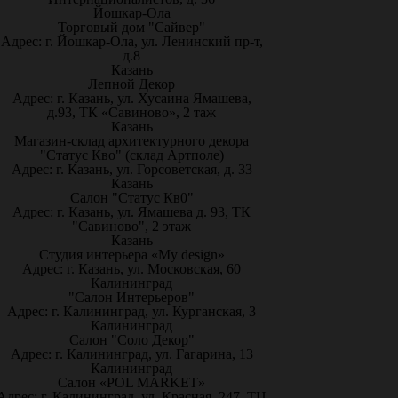
Йошкар-Ола
Торговый дом "Сайвер"
Адрес: г. Йошкар-Ола, ул. Ленинский пр-т,
д.8
Казань
Лепной Декор
Адрес: г. Казань, ул. Хусаина Ямашева,
д.93, ТК «Савиново», 2 таж
Казань
Магазин-склад архитектурного декора
"Статус Кво" (склад Артполе)
Адрес: г. Казань, ул. Горсоветская, д. 33
Казань
Салон "Статус Кв0"
Адрес: г. Казань, ул. Ямашева д. 93, ТК
"Савиново", 2 этаж
Казань
Студия интерьера «My design»
Адрес: г. Казань, ул. Московская, 60
Калининград
"Салон Интерьеров"
Адрес: г. Калининград, ул. Курганская, 3
Калининград
Салон "Соло Декор"
Адрес: г. Калининград, ул. Гагарина, 13
Калининград
Салон «POL MARKET»
Адрес: г. Калининград, ул. Красная, 247, ТЦ