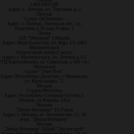
LIFE DÉCOR
Адрес: г. Липецк, пл. Торговая, д. 2
Липецк
Салон «M`Interiors»
Адрес: г. Липецк, Липецкая обл., ул.
Неделина д.10 пом. 8 офис 1
Литва
SIA "Dekoplast" Lithuania
Адрес: Mazā Krasta iela, 83, Rīga, LV-1003
Магнитогорск
Отделочный центр Счастье
Адрес: г. Магнитогорск, ул. Ленина д.115
(ТЦ Европейский); ул. Советская д.160 «А»
Махачкала
Салон "Элит Пол"
Адрес: Республика Дагестан, г. Махачкала,
ул. Ирчи казака, 71
Моздок
Студия PROGress
Адрес: Республике Северная Осетия, г.
Моздок, ул.Кирова, 145а
Москва
"Декор Интерьер" Тц Город
Адрес: г. Москва, ш. Энтузиастов, 12, 3й
этаж, "Декор Интерьер"
Москва
"Декор Интерьер" ЦДиИ "Экспострой"
Адрес: Москва, Нахимовский пр-к, 24, с1