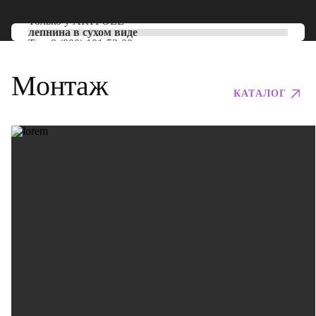
Только у
ARTPOLE
лепнина в сухом виде
Тел:
8 (800) 101-53-00
Монтаж
КАТАЛОГ