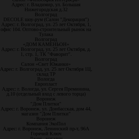
Адрес: г. Владимир, ул. Большая
Нижегородская д.32
Волгоград
DECOLE шоу-рум (Салон "Декорация")
Адрес: г. Волгоград, ул. 25 лет Октября, 1,
офис 104. Оптово-строительный рынок на
Тулака
Волгоград
«ДОМ КАМЕНЬОН»
Адрес: г. Волгоград, ул. 25 лет Октября, д.
1, стр. 1, ТК "Фаворит".
Волгоград
Салон «Свет Южанки»
Адрес: г. Волгоград, ул. 25 лет Октября 1Ц,
склад ТР
Вологда
Европласт
Адрес: г. Вологда, ул. Сергея Преминина,
д.10 (отдельный вход с левого торца)
Воронеж
"Дом Плитки"
Адрес: г. Воронеж. ул. Донбасская, дом 44,
магазин "Дом Плитки"
Воронеж
Компания ЭкоПол
Адрес: г. Воронеж, Ленинский пр-т, 96А
Горячий Ключ
Джем - магазин