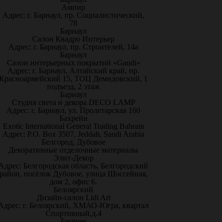
Ампир
Адрес: г. Барнаул, пр. Социалистический,
78
Барнаул
Салон Квадро Интерьер
Адрес: г. Барнаул, пр. Строителей, 14а
Барнаул
Салон интерьерных покрытий «Gaudi»
Адрес: г. Барнаул, Алтайский край, пр.
Красноармейский 15, ТОЦ Демидовский, 1
подъезд, 2 этаж
Барнаул
Студия света и декора DECO LAMP
Адрес: г. Барнаул, ул. Пролетарская 160
Бахрейн
Exotic International General Trading Bahrain
Адрес: P.O. Box 3507, Jeddah, Saudi Arabia
Белгород, Дубовое
Декоративные отделочные материалы
Элит-Декор
Адрес: Белгородская область, Белгородский
район, посёлок Дубовое, улица Шоссейная,
дом 2, офис 6.
Белоярский
Дизайн-салон Lidi Art
Адрес: г. Белоярский, ХМАО-Югра, квартал
Спортивный,д.4
Бишкек