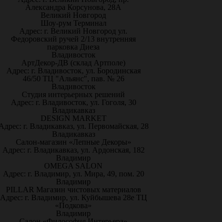
Александра Корсунова, 28А
Великий Новгород
Шоу-рум Терминал
Адрес: г. Великий Новгород ул.
Федоровский ручей 2/13 внутренняя
парковка Диеза
Владивосток
АртДекор-ДВ (склад Артполе)
Адрес: г. Владивосток, ул. Бородинская
46/50 ТЦ "Альянс", пав. № 26
Владивосток
Студия интерьерных решений
Адрес: г. Владивосток, ул. Гоголя, 30
Владикавказ
DESIGN MARKET
Адрес: г. Владикавказ, ул. Первомайская, 28
Владикавказ
Салон-магазин «Лепные Декоры»
Адрес: г. Владикавказ, ул. Ардонская, 182
Владимир
OMEGA SALON
Адрес: г. Владимир, ул. Мира, 49, пом. 20
Владимир
PILLAR Магазин чистовых материалов
Адрес: г. Владимир, ул. Куйбышева 28е ТЦ
«Подкова»
Владимир
Салон «Философия Интерьера»