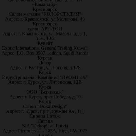
«Командор»
Красноярск
Салон-магазин "КОЛОРСТУДИЯ"
Адрес: г. Красноярск, ул.Молокова, 40
Красноярск
салон АРТ-ТОН
Адрес: г. Красноярск, ул. Маерчака, д. 1,
пом. 19/2
Кувейт
Exotic International General Trading Kuwait
Адрес: P.O. Box 3507, Jeddah, Saudi Arabia
Курган
Декор
Адрес: г. Курган, ул. Гоголя, д.128
Курск
Индустриальная Компания "ПРОМТЕХ"
Адрес: г. Курск, ул. Литовская, 12В
Курск
ООО "Вернисаж"
Адрес: г. Курск, пр-т Победы, д.10
Курск
Салон "Doka Design"
Адрес: г. Курск, пр-т Дружбы 9А, ТЦ
Европа 1 этаж
Латвия
SIA "Dekoplast" Latvia
Адрес: Piedrujas 11 - 203A, Riga, LV-1073
Липецк