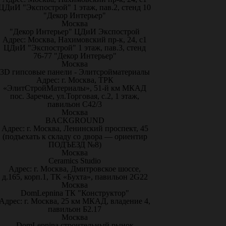
ЦДиИ "Экспострой" 1 этаж, пав.2, стенд 10
"Декор Интерьер"
Москва
"Декор Интерьер" ЦДиИ Экспострой
Адрес: Москва, Нахимовский пр-к, 24, с1
ЦДиИ "Экспострой" 1 этаж, пав.3, стенд
76-77 "Декор Интерьер"
Москва
3D гипсовые панели - Элитсройматериалы
Адрес: г. Москва, ТРК
«ЭлитСтройМатериалы», 51-й км МКАД
пос. Заречье, ул.Торговая, с.2, 1 этаж,
павильон С42/3
Москва
BACKGROUND
Адрес: г. Москва, Ленинский проспект, 45
(подъехать к складу со двора — ориентир
ПОДЪЕЗД №8)
Москва
Ceramics Studio
Адрес: г. Москва, Дмитровское шоссе,
д.165, корп.1, ТК «Бухта», павильон 2G22
Москва
DomLepnina ТК "Конструктор"
Адрес: г. Москва, 25 км МКАД, владение 4,
павильон Б2.17
Москва
DomLepnina строительный рынок