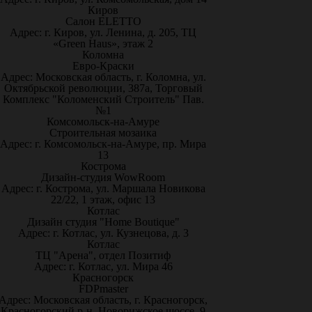
Киров
Салон ELETTO
Адрес: г. Киров, ул. Ленина, д. 205, ТЦ
«Green Haus», этаж 2
Коломна
Евро-Краски
Адрес: Московская область, г. Коломна, ул.
Октябрьской революции, 387а, Торговый
Комплекс "Коломенский Строитель" Пав.
№1
Комсомольск-на-Амуре
Строительная мозаика
Адрес: г. Комсомольск-на-Амуре, пр. Мира
13
Кострома
Дизайн-студия WowRoom
Адрес: г. Кострома, ул. Маршала Новикова
22/22, 1 этаж, офис 13
Котлас
Дизайн студия "Home Boutique"
Адрес: г. Котлас, ул. Кузнецова, д. 3
Котлас
ТЦ "Арена", отдел Позитиф
Адрес: г. Котлас, ул. Мира 46
Красногорск
FDPmaster
Адрес: Московская область, г. Красногорск,
Красногорский р-н, Новорижское шоссе, 9