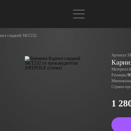
низ гладкий SKT232
Артикул:
S
Карни
Материал:
Размеры:
9
Минимальн
Страна-пр
1 28