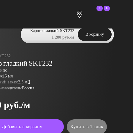
0
0
Карниз гладкий SKT232
В корзину
1 280 руб./м
KT232
з гладкий SKT232
гипс
0x15 мм
ый заказ:
2.3 м
оизводитель:
Россия
0 руб./м
Добавить в корзину
Купить в 1 клик