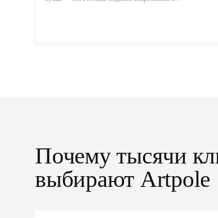
производства: точная геометрия, стабильное качество,
упрощенный...
Почему тысячи кл
выбирают Artpole