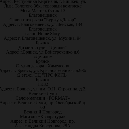
Адрес: Республика Киргизия, г. Бишкек, ул.
Льва Толстого 36к, торговый комплекс
Мега Мастер, бутик Г3
Благовещенск
Салон интерьера "Буржуа-Декор"
Адрес: г. Благовещенск, ул. Зейская, 134
Благовещенск
салон Home Story
Адрес: г. Благовещенск, ул. Мухина, 94
Брянск
Дизайн-студия "Детали"
Адрес: г.Брянск, ул Войстроченко д.6
«Детали»
Брянск
Студия декора «Хамелеон»
Адрес: г. Брянск, ул. Красноармейская д.93б
(2 этаж), ТЦ "ПРОФИЛЬ"
Брянск
ТК32
Адрес: г. Брянск, ул. им. О.Н. Строкина, д.2.
Великие Луки
Салон-магазин «FORMAT»
Адрес: г. Великие Луки, пр. Октябрьский д.
60
Великий Новгород
Магазин «Квадратура»
Адрес: г. Великий Новгород, пр.
Александра Корсунова, 28А