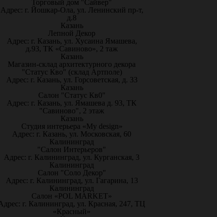
Торговый дом "Сайвер"
Адрес: г. Йошкар-Ола, ул. Ленинский пр-т,
д.8
Казань
Лепной Декор
Адрес: г. Казань, ул. Хусаина Ямашева,
д.93, ТК «Савиново», 2 таж
Казань
Магазин-склад архитектурного декора
"Статус Кво" (склад Артполе)
Адрес: г. Казань, ул. Горсоветская, д. 33
Казань
Салон "Статус Кв0"
Адрес: г. Казань, ул. Ямашева д. 93, ТК
"Савиново", 2 этаж
Казань
Студия интерьера «My design»
Адрес: г. Казань, ул. Московская, 60
Калининград
"Салон Интерьеров"
Адрес: г. Калининград, ул. Курганская, 3
Калининград
Салон "Соло Декор"
Адрес: г. Калининград, ул. Гагарина, 13
Калининград
Салон «POL MARKET»
Адрес: г. Калининград, ул. Красная, 247, ТЦ
«Красный»