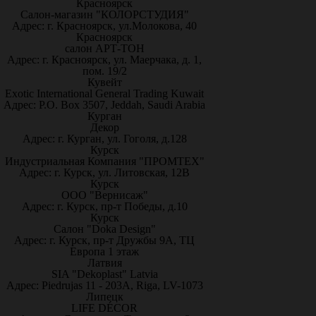
Красноярск
Салон-магазин "КОЛОРСТУДИЯ"
Адрес: г. Красноярск, ул.Молокова, 40
Красноярск
салон АРТ-ТОН
Адрес: г. Красноярск, ул. Маерчака, д. 1,
пом. 19/2
Кувейт
Exotic International General Trading Kuwait
Адрес: P.O. Box 3507, Jeddah, Saudi Arabia
Курган
Декор
Адрес: г. Курган, ул. Гоголя, д.128
Курск
Индустриальная Компания "ПРОМТЕХ"
Адрес: г. Курск, ул. Литовская, 12В
Курск
ООО "Вернисаж"
Адрес: г. Курск, пр-т Победы, д.10
Курск
Салон "Doka Design"
Адрес: г. Курск, пр-т Дружбы 9А, ТЦ
Европа 1 этаж
Латвия
SIA "Dekoplast" Latvia
Адрес: Piedrujas 11 - 203A, Riga, LV-1073
Липецк
LIFE DÉCOR