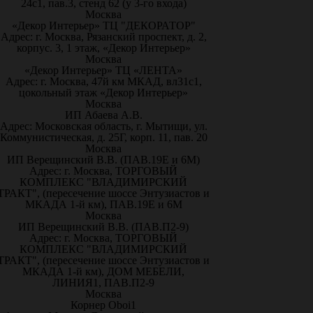
24с1, пав.3, стенд 62 (у 3-го входа)
Москва
«Декор Интерьер» ТЦ "ДЕКОРАТОР"
Адрес: г. Москва, Рязанский проспект, д. 2,
корпус. 3, 1 этаж, «Декор Интерьер»
Москва
«Декор Интерьер» ТЦ «ЛЕНТА»
Адрес: г. Москва, 47й км МКАД, вл31с1,
цокольный этаж «Декор Интерьер»
Москва
ИП Абаева А.В.
Адрес: Московская область, г. Мытищи, ул.
Коммунистическая, д. 25Г, корп. 11, пав. 20
Москва
ИП Верещинский В.В. (ПАВ.19Е и 6М)
Адрес: г. Москва, ТОРГОВЫЙ
КОМПЛЕКС "ВЛАДИМИРСКИЙ
ТРАКТ", (пересечение шоссе Энтузиастов и
МКАДА 1-й км), ПАВ.19Е и 6М
Москва
ИП Верещинский В.В. (ПАВ.П2-9)
Адрес: г. Москва, ТОРГОВЫЙ
КОМПЛЕКС "ВЛАДИМИРСКИЙ
ТРАКТ", (пересечение шоссе Энтузиастов и
МКАДА 1-й км), ДОМ МЕБЕЛИ,
ЛИНИЯ1, ПАВ.П2-9
Москва
Корнер Oboi1