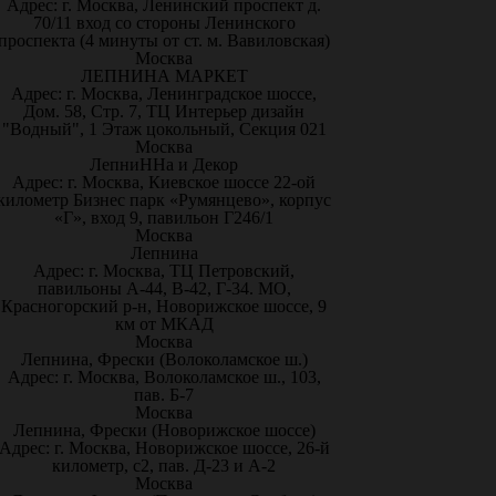
Адрес: г. Москва, Ленинский проспект д.
70/11 вход со стороны Ленинского
проспекта (4 минуты от ст. м. Вавиловская)
Москва
ЛЕПНИНА МАРКЕТ
Адрес: г. Москва, Ленинградское шоссе,
Дом. 58, Стр. 7, ТЦ Интерьер дизайн
"Водный", 1 Этаж цокольный, Секция 021
Москва
ЛепниННа и Декор
Адрес: г. Москва, Киевское шоссе 22-ой
километр Бизнес парк «Румянцево», корпус
«Г», вход 9, павильон Г246/1
Москва
Лепнина
Адрес: г. Москва, ТЦ Петровский,
павильоны А-44, В-42, Г-34. МО,
Красногорский р-н, Новорижское шоссе, 9
км от МКАД
Москва
Лепнина, Фрески (Волоколамское ш.)
Адрес: г. Москва, Волоколамское ш., 103,
пав. Б-7
Москва
Лепнина, Фрески (Новорижское шоссе)
Адрес: г. Москва, Новорижское шоссе, 26-й
километр, с2, пав. Д-23 и А-2
Москва