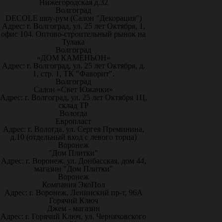
Нижегородская д.32
Волгоград
DECOLE шоу-рум (Салон "Декорация")
Адрес: г. Волгоград, ул. 25 лет Октября, 1,
офис 104. Оптово-строительный рынок на
Тулака
Волгоград
«ДОМ КАМЕНЬОН»
Адрес: г. Волгоград, ул. 25 лет Октября, д.
1, стр. 1, ТК "Фаворит".
Волгоград
Салон «Свет Южанки»
Адрес: г. Волгоград, ул. 25 лет Октября 1Ц,
склад ТР
Вологда
Европласт
Адрес: г. Вологда, ул. Сергея Преминина,
д.10 (отдельный вход с левого торца)
Воронеж
"Дом Плитки"
Адрес: г. Воронеж. ул. Донбасская, дом 44,
магазин "Дом Плитки"
Воронеж
Компания ЭкоПол
Адрес: г. Воронеж, Ленинский пр-т, 96А
Горячий Ключ
Джем - магазин
Адрес: г. Горячий Ключ, ул. Черняховского