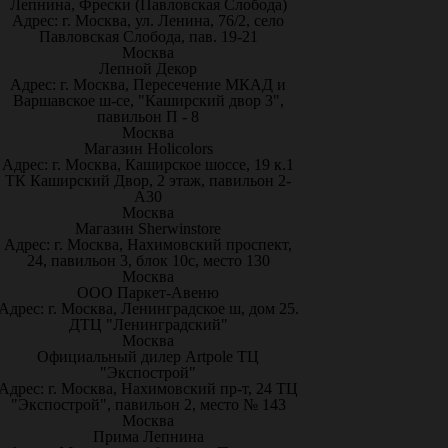
Лепнина, Фрески (Павловская Слобода)
Адрес: г. Москва, ул. Ленина, 76/2, село
Павловская Слобода, пав. 19-21
Москва
Лепной Декор
Адрес: г. Москва, Пересечение МКАД и
Варшавское ш-се, "Каширский двор 3",
павильон П - 8
Москва
Магазин Holicolors
Адрес: г. Москва, Каширское шоссе, 19 к.1
ТК Каширский Двор, 2 этаж, павильон 2-
А30
Москва
Магазин Sherwinstore
Адрес: г. Москва, Нахимовский проспект,
24, павильон 3, блок 10с, место 130
Москва
ООО Паркет-Авeню
Адрес: г. Москва, Ленинградское ш, дом 25.
ДТЦ "Ленинградский"
Москва
Официальный дилер Artpole ТЦ
"Экспострой"
Адрес: г. Москва, Нахимовский пр-т, 24 ТЦ
"Экспострой", павильон 2, место № 143
Москва
Прима Лепнина