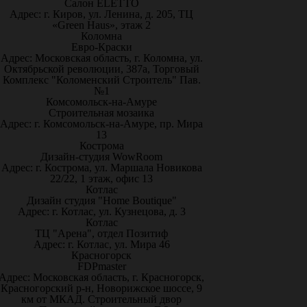
Салон ELETTO
Адрес: г. Киров, ул. Ленина, д. 205, ТЦ
«Green Haus», этаж 2
Коломна
Евро-Краски
Адрес: Московская область, г. Коломна, ул.
Октябрьской революции, 387а, Торговый
Комплекс "Коломенский Строитель" Пав.
№1
Комсомольск-на-Амуре
Строительная мозаика
Адрес: г. Комсомольск-на-Амуре, пр. Мира
13
Кострома
Дизайн-студия WowRoom
Адрес: г. Кострома, ул. Маршала Новикова
22/22, 1 этаж, офис 13
Котлас
Дизайн студия "Home Boutique"
Адрес: г. Котлас, ул. Кузнецова, д. 3
Котлас
ТЦ "Арена", отдел Позитиф
Адрес: г. Котлас, ул. Мира 46
Красногорск
FDPmaster
Адрес: Московская область, г. Красногорск,
Красногорский р-н, Новорижское шоссе, 9
км от МКАД. Строительный двор