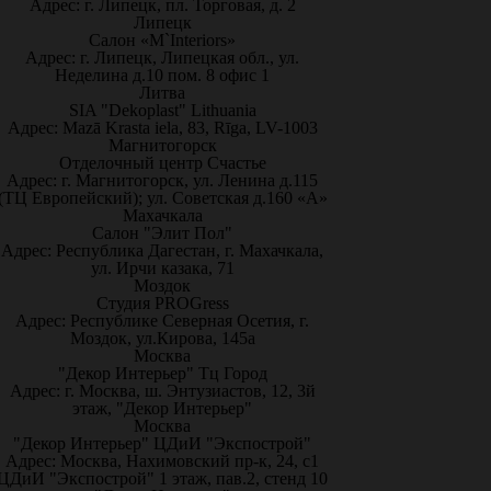
Адрес: г. Липецк, пл. Торговая, д. 2
Липецк
Салон «M`Interiors»
Адрес: г. Липецк, Липецкая обл., ул.
Неделина д.10 пом. 8 офис 1
Литва
SIA "Dekoplast" Lithuania
Адрес: Mazā Krasta iela, 83, Rīga, LV-1003
Магнитогорск
Отделочный центр Счастье
Адрес: г. Магнитогорск, ул. Ленина д.115
(ТЦ Европейский); ул. Советская д.160 «А»
Махачкала
Салон "Элит Пол"
Адрес: Республика Дагестан, г. Махачкала,
ул. Ирчи казака, 71
Моздок
Студия PROGress
Адрес: Республике Северная Осетия, г.
Моздок, ул.Кирова, 145а
Москва
"Декор Интерьер" Тц Город
Адрес: г. Москва, ш. Энтузиастов, 12, 3й
этаж, "Декор Интерьер"
Москва
"Декор Интерьер" ЦДиИ "Экспострой"
Адрес: Москва, Нахимовский пр-к, 24, с1
ЦДиИ "Экспострой" 1 этаж, пав.2, стенд 10