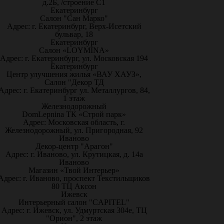
д.2Б, /строение С1
Екатеринбург
Салон "Сан Марко"
Адрес: г. Екатеринбург, Верх-Исетский
бульвар, 18
Екатеринбург
Салон «LOYMINA»
Адрес: г. Екатеринбург, ул. Московская 194
Екатеринбург
Центр улучшения жилья «ВАУ ХАУЗ»,
Салон "Декор ТД
Адрес: г. Екатеринбург ул. Металлургов, 84,
1 этаж
Железнодорожный
DomLepnina ТК «Строй парк»
Адрес: Московская область, г.
Железнодорожный, ул. Пригородная, 92
Иваново
Декор-центр "Арагон"
Адрес: г. Иваново, ул. Крутицкая, д. 14а
Иваново
Магазин «Твой Интерьер»
Адрес: г. Иваново, проспект Текстильщиков
80 ТЦ Аксон
Ижевск
Интерьерный салон "CAPITEL"
Адрес: г. Ижевск, ул. Удмуртская 304е, ТЦ
"Орион", 2 этаж