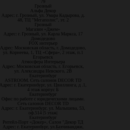
79
Грозный
Альфа Декор
Адрес: г. Грозный, ул. Умара Кадырова, д.
48, ТЦ "Мегаполис", эт. 2
Грозный
Магазин «Джем»
Адрес: г. Грозный, ул. Карла Маркса, 17
Домодедово
FOX интерьер
Адрес: Московская область, г. Домодедово,
ул. Корнеева, 1, ТЦ «Сфера», 2 этаж, п.1
Егорьевск
Атмосфера Интерьера
Адрес: Московская область, г. Егорьевск,
ул. Александра Невского, 2В
Екатеринбург
ASTROOM. Сеть салонов DECOR TD
Адрес: г. Екатеринбург, ул. Цвиллинга, д .1,
4 этаж корпус Б
Екатеринбург
Офис по работе с юридическими лицами.
Сеть салонов DECOR TD
Адрес: г. Екатеринбург, ул. Малышева, 53,
оф.514 |5 этаж|
Екатеринбург
Ритейл-Порт «Докер», Салон "Декор ТД
Адрес: г. Екатеринбург, ул.Бахчиванджи,