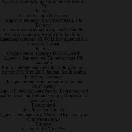
Адрес: г. Барнаул, пр. Социалистический,
78
Барнаул
Салон Квадро Интерьер
Адрес: г. Барнаул, пр. Строителей, 14а
Барнаул
Салон интерьерных покрытий «Gaudi»
Адрес: г. Барнаул, Алтайский край, пр.
Красноармейский 15, ТОЦ Демидовский, 1
подъезд, 2 этаж
Барнаул
Студия света и декора DECO LAMP
Адрес: г. Барнаул, ул. Пролетарская 160
Бахрейн
Exotic International General Trading Bahrain
Адрес: P.O. Box 3507, Jeddah, Saudi Arabia
Белгород, Дубовое
Декоративные отделочные материалы
Элит-Декор
Адрес: Белгородская область, Белгородский
район, посёлок Дубовое, улица Шоссейная,
дом 2, офис 6.
Белоярский
Дизайн-салон Lidi Art
Адрес: г. Белоярский, ХМАО-Югра, квартал
Спортивный,д.4
Бишкек
Салон «ПРЕМЬЕРА»