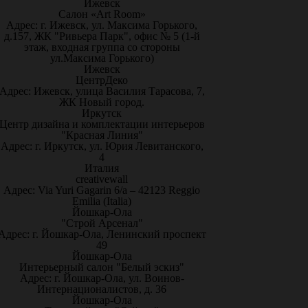
Ижевск
Салон «Art Room»
Адрес: г. Ижевск, ул. Максима Горького,
д.157, ЖК "Ривьера Парк", офис № 5 (1-й
этаж, входная группа со стороны
ул.Максима Горького)
Ижевск
ЦентрДеко
Адрес: Ижевск, улица Василия Тарасова, 7,
ЖК Новый город.
Иркутск
Центр дизайна и комплектации интерьеров
"Красная Линия"
Адрес: г. Иркутск, ул. Юрия Левитанского,
4
Италия
creativewall
Адрес: Via Yuri Gagarin 6/a – 42123 Reggio
Emilia (Italia)
Йошкар-Ола
"Строй Арсенал"
Адрес: г. Йошкар-Ола, Ленинский проспект
49
Йошкар-Ола
Интерьерный салон "Белый эскиз"
Адрес: г. Йошкар-Ола, ул. Воинов-
Интернационалистов, д. 36
Йошкар-Ола