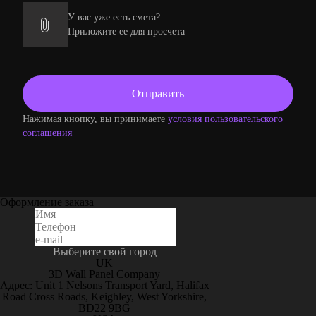
У вас уже есть смета?
Приложите ее для просчета
Нажимая кнопку, вы принимаете
условия пользовательского
соглашения
Оформление заказа
Выберите свой город
UK
3D Wall Panel Company
Адрес: Unit 1 Nelsons Transport Yard, Halifax
Road Cross Roads, Keighley, West Yorkshire,
BD22 9BG