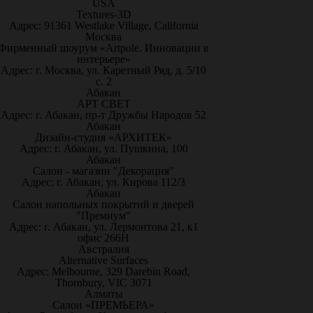
USA
Textures-3D
Адрес: 91361 Westlake Village, California
Москва
Фирменный шоурум «Artpole. Инновации в
интерьере»
Адрес: г. Москва, ул. Каретный Ряд, д. 5/10
с. 2
Абакан
АРТ СВЕТ
Адрес: г. Абакан, пр-т Дружбы Народов 52
Абакан
Дизайн-студия «АРХИТЕК»
Адрес: г. Абакан, ул. Пушкина, 100
Абакан
Салон - магазин "Декорация"
Адрес: г. Абакан, ул. Кирова 112/3
Абакан
Салон напольных покрытий и дверей
"Премиум"
Адрес: г. Абакан, ул. Лермонтова 21, к1
офис 266Н
Австралия
Alternative Surfaces
Адрес: Melbourne, 329 Darebin Road,
Thornbury, VIC 3071
Алматы
Салон «ПРЕМЬЕРА»