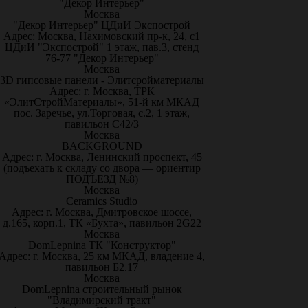
"Декор Интерьер"
Москва
"Декор Интерьер" ЦДиИ Экспострой
Адрес: Москва, Нахимовский пр-к, 24, с1
ЦДиИ "Экспострой" 1 этаж, пав.3, стенд
76-77 "Декор Интерьер"
Москва
3D гипсовые панели - Элитсройматериалы
Адрес: г. Москва, ТРК
«ЭлитСтройМатериалы», 51-й км МКАД
пос. Заречье, ул.Торговая, с.2, 1 этаж,
павильон С42/3
Москва
BACKGROUND
Адрес: г. Москва, Ленинский проспект, 45
(подъехать к складу со двора — ориентир
ПОДЪЕЗД №8)
Москва
Ceramics Studio
Адрес: г. Москва, Дмитровское шоссе,
д.165, корп.1, ТК «Бухта», павильон 2G22
Москва
DomLepnina ТК "Конструктор"
Адрес: г. Москва, 25 км МКАД, владение 4,
павильон Б2.17
Москва
DomLepnina строительный рынок
"Владимирский тракт"