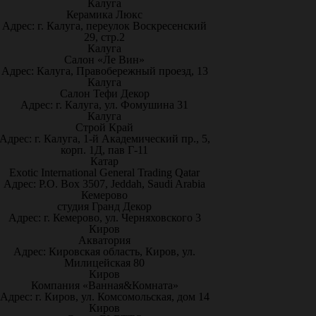
Калуга
Керамика Люкс
Адрес: г. Калуга, переулок Воскресенский
29, стр.2
Калуга
Салон «Ле Вин»
Адрес: Калуга, Правобережный проезд, 13
Калуга
Салон Тефи Декор
Адрес: г. Калуга, ул. Фомушина 31
Калуга
Строй Край
Адрес: г. Калуга, 1-й Академический пр., 5,
корп. 1Д, пав Г-11
Катар
Exotic International General Trading Qatar
Адрес: P.O. Box 3507, Jeddah, Saudi Arabia
Кемерово
студия Гранд Декор
Адрес: г. Кемерово, ул. Черняховского 3
Киров
Акватория
Адрес: Кировская область, Киров, ул.
Милицейская 80
Киров
Компания «Ванная&Комната»
Адрес: г. Киров, ул. Комсомольская, дом 14
Киров