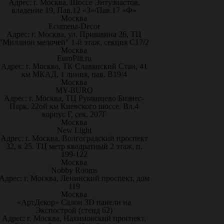
Адрес: г. Москва, Шоссе Энтузиастов,
владение 19, Пав.12 «З»/Пав.17 «Ф»
Москва
Ecumena-Decor
Адрес: г. Москва, ул. Пришвина 26, ТЦ
"Миллион мелочей" 1-й этаж, секция С17/2
Москва
EuroPlit.ru
Адрес: г. Москва, ТК Славянский Стан, 41
км МКАД, 1 линия, пав. В19/4
Москва
MY-BURO
Адрес: г. Москва, ТЦ Румянцево Бизнес-
Парк. 22ой км Киевского шоссе. Вл.4
корпус Г, сек. 207Г
Москва
New Light
Адрес: г. Москва, Волгоградский проспект
32, к 25. ТЦ метр квадратный 2 этаж, п.
199-122
Москва
Nobby Rooms
Адрес: г. Москва, Ленинский проспект, дом
119
Москва
«АртДекор» Салон 3D панели на
Экспострой (стенд 62)
Адрес: г. Москва, Нахимовский проспект,