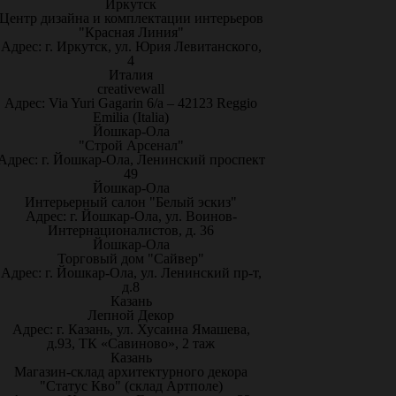
Иркутск
Центр дизайна и комплектации интерьеров
"Красная Линия"
Адрес: г. Иркутск, ул. Юрия Левитанского,
4
Италия
creativewall
Адрес: Via Yuri Gagarin 6/a – 42123 Reggio
Emilia (Italia)
Йошкар-Ола
"Строй Арсенал"
Адрес: г. Йошкар-Ола, Ленинский проспект
49
Йошкар-Ола
Интерьерный салон "Белый эскиз"
Адрес: г. Йошкар-Ола, ул. Воинов-
Интернационалистов, д. 36
Йошкар-Ола
Торговый дом "Сайвер"
Адрес: г. Йошкар-Ола, ул. Ленинский пр-т,
д.8
Казань
Лепной Декор
Адрес: г. Казань, ул. Хусаина Ямашева,
д.93, ТК «Савиново», 2 таж
Казань
Магазин-склад архитектурного декора
"Статус Кво" (склад Артполе)