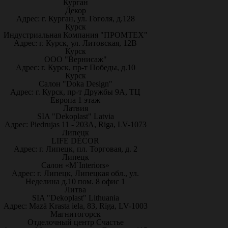
Курган
Декор
Адрес: г. Курган, ул. Гоголя, д.128
Курск
Индустриальная Компания "ПРОМТЕХ"
Адрес: г. Курск, ул. Литовская, 12В
Курск
ООО "Вернисаж"
Адрес: г. Курск, пр-т Победы, д.10
Курск
Салон "Doka Design"
Адрес: г. Курск, пр-т Дружбы 9А, ТЦ
Европа 1 этаж
Латвия
SIA "Dekoplast" Latvia
Адрес: Piedrujas 11 - 203A, Riga, LV-1073
Липецк
LIFE DÉCOR
Адрес: г. Липецк, пл. Торговая, д. 2
Липецк
Салон «M`Interiors»
Адрес: г. Липецк, Липецкая обл., ул.
Неделина д.10 пом. 8 офис 1
Литва
SIA "Dekoplast" Lithuania
Адрес: Mazā Krasta iela, 83, Rīga, LV-1003
Магнитогорск
Отделочный центр Счастье