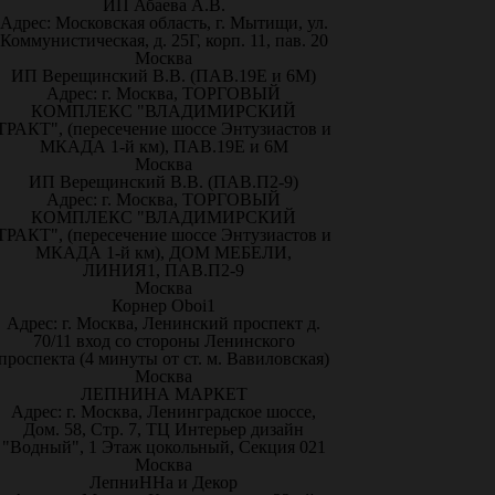
ИП Абаева А.В.
Адрес: Московская область, г. Мытищи, ул.
Коммунистическая, д. 25Г, корп. 11, пав. 20
Москва
ИП Верещинский В.В. (ПАВ.19Е и 6М)
Адрес: г. Москва, ТОРГОВЫЙ
КОМПЛЕКС "ВЛАДИМИРСКИЙ
ТРАКТ", (пересечение шоссе Энтузиастов и
МКАДА 1-й км), ПАВ.19Е и 6М
Москва
ИП Верещинский В.В. (ПАВ.П2-9)
Адрес: г. Москва, ТОРГОВЫЙ
КОМПЛЕКС "ВЛАДИМИРСКИЙ
ТРАКТ", (пересечение шоссе Энтузиастов и
МКАДА 1-й км), ДОМ МЕБЕЛИ,
ЛИНИЯ1, ПАВ.П2-9
Москва
Корнер Oboi1
Адрес: г. Москва, Ленинский проспект д.
70/11 вход со стороны Ленинского
проспекта (4 минуты от ст. м. Вавиловская)
Москва
ЛЕПНИНА МАРКЕТ
Адрес: г. Москва, Ленинградское шоссе,
Дом. 58, Стр. 7, ТЦ Интерьер дизайн
"Водный", 1 Этаж цокольный, Секция 021
Москва
ЛепниННа и Декор