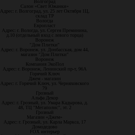
Волгоград
Салон «Свет Южанки»
Адрес: г. Волгоград, ул. 25 лет Октября 1Ц,
склад ТР
Вологда
Европласт
Адрес: г. Вологда, ул. Сергея Преминина,
д.10 (отдельный вход с левого торца)
Воронеж
"Дом Плитки"
Адрес: г. Воронеж. ул. Донбасская, дом 44,
магазин "Дом Плитки"
Воронеж
Компания ЭкоПол
Адрес: г. Воронеж, Ленинский пр-т, 96А
Горячий Ключ
Джем - магазин
Адрес: г. Горячий Ключ, ул. Черняховского
79
Грозный
Альфа Декор
Адрес: г. Грозный, ул. Умара Кадырова, д.
48, ТЦ "Мегаполис", эт. 2
Грозный
Магазин «Джем»
Адрес: г. Грозный, ул. Карла Маркса, 17
Домодедово
FOX интерьер