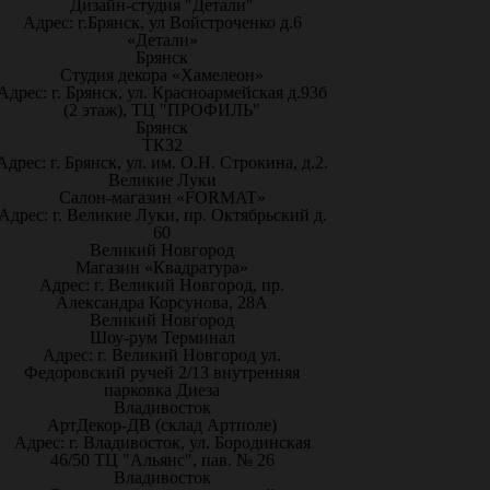
Дизайн-студия "Детали"
Адрес: г.Брянск, ул Войстроченко д.6
«Детали»
Брянск
Студия декора «Хамелеон»
Адрес: г. Брянск, ул. Красноармейская д.93б
(2 этаж), ТЦ "ПРОФИЛЬ"
Брянск
ТК32
Адрес: г. Брянск, ул. им. О.Н. Строкина, д.2.
Великие Луки
Салон-магазин «FORMAT»
Адрес: г. Великие Луки, пр. Октябрьский д.
60
Великий Новгород
Магазин «Квадратура»
Адрес: г. Великий Новгород, пр.
Александра Корсунова, 28А
Великий Новгород
Шоу-рум Терминал
Адрес: г. Великий Новгород ул.
Федоровский ручей 2/13 внутренняя
парковка Диеза
Владивосток
АртДекор-ДВ (склад Артполе)
Адрес: г. Владивосток, ул. Бородинская
46/50 ТЦ "Альянс", пав. № 26
Владивосток