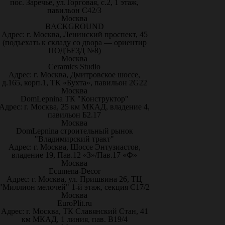
пос. Заречье, ул.Торговая, с.2, 1 этаж,
павильон С42/3
Москва
BACKGROUND
Адрес: г. Москва, Ленинский проспект, 45
(подъехать к складу со двора — ориентир
ПОДЪЕЗД №8)
Москва
Ceramics Studio
Адрес: г. Москва, Дмитровское шоссе,
д.165, корп.1, ТК «Бухта», павильон 2G22
Москва
DomLepnina ТК "Конструктор"
Адрес: г. Москва, 25 км МКАД, владение 4,
павильон Б2.17
Москва
DomLepnina строительный рынок
"Владимирский тракт"
Адрес: г. Москва, Шоссе Энтузиастов,
владение 19, Пав.12 «З»/Пав.17 «Ф»
Москва
Ecumena-Decor
Адрес: г. Москва, ул. Пришвина 26, ТЦ
"Миллион мелочей" 1-й этаж, секция С17/2
Москва
EuroPlit.ru
Адрес: г. Москва, ТК Славянский Стан, 41
км МКАД, 1 линия, пав. В19/4