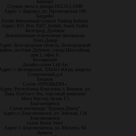
Барнаул
Студия света и декора DECO LAMP
Адрес: г. Барнаул, ул. Пролетарская 160
Бахрейн
Exotic International General Trading Bahrain
Адрес: P.O. Box 3507, Jeddah, Saudi Arabia
Белгород, Дубовое
Декоративные отделочные материалы
Элит-Декор
Адрес: Белгородская область, Белгородский
район, посёлок Дубовое, улица Шоссейная,
дом 2, офис 6.
Белоярский
Дизайн-салон Lidi Art
Адрес: г. Белоярский, ХМАО-Югра, квартал
Спортивный,д.4
Бишкек
Салон «ПРЕМЬЕРА»
Адрес: Республика Киргизия, г. Бишкек, ул.
Льва Толстого 36к, торговый комплекс
Мега Мастер, бутик Г3
Благовещенск
Салон интерьера "Буржуа-Декор"
Адрес: г. Благовещенск, ул. Зейская, 134
Благовещенск
салон Home Story
Адрес: г. Благовещенск, ул. Мухина, 94
Брянск