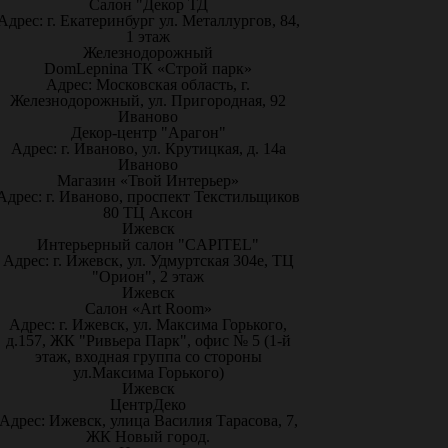
Салон "Декор ТД
Адрес: г. Екатеринбург ул. Металлургов, 84,
1 этаж
Железнодорожный
DomLepnina ТК «Строй парк»
Адрес: Московская область, г.
Железнодорожный, ул. Пригородная, 92
Иваново
Декор-центр "Арагон"
Адрес: г. Иваново, ул. Крутицкая, д. 14а
Иваново
Магазин «Твой Интерьер»
Адрес: г. Иваново, проспект Текстильщиков
80 ТЦ Аксон
Ижевск
Интерьерный салон "CAPITEL"
Адрес: г. Ижевск, ул. Удмуртская 304е, ТЦ
"Орион", 2 этаж
Ижевск
Салон «Art Room»
Адрес: г. Ижевск, ул. Максима Горького,
д.157, ЖК "Ривьера Парк", офис № 5 (1-й
этаж, входная группа со стороны
ул.Максима Горького)
Ижевск
ЦентрДеко
Адрес: Ижевск, улица Василия Тарасова, 7,
ЖК Новый город.