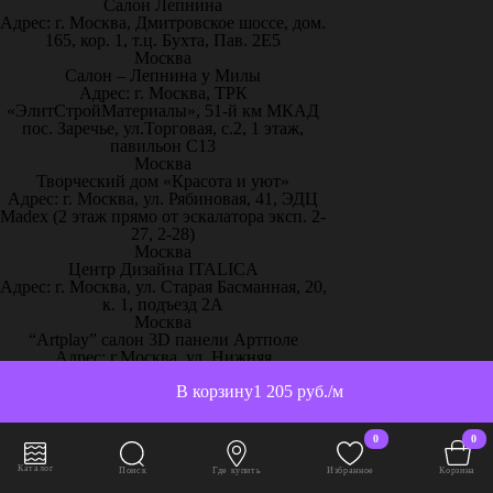
Салон Лепнина
Адрес: г. Москва, Дмитровское шоссе, дом.
165, кор. 1, т.ц. Бухта, Пав. 2Е5
Москва
Салон – Лепнина у Милы
Адрес: г. Москва, ТРК
«ЭлитСтройМатериалы», 51-й км МКАД
пос. Заречье, ул.Торговая, с.2, 1 этаж,
павильон С13
Москва
Творческий дом «Красота и уют»
Адрес: г. Москва, ул. Рябиновая, 41, ЭДЦ
Madex (2 этаж прямо от эскалатора эксп. 2-
27, 2-28)
Москва
Центр Дизайна ITALICA
Адрес: г. Москва, ул. Старая Басманная, 20,
к. 1, подъезд 2А
Москва
“Artplay” салон 3D панели Артполе
Адрес: г.Москва, ул. Нижняя
Сыромятническая, стр.12, ШР 111
В корзину
1 205 руб./м
Москва
“Artpole” 3D панели, 65 км МКАД
Адрес: г. Москва, 65 км МКАД, дом
0
0
выставочный 18/11
Москва
Каталог
Поиск
Где купить
Избранное
Корзина
“Декор-Интерьер” ТЦ «Family Room»