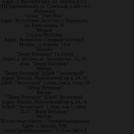
Адрес: г. Магнитогорск, ул. Ленина д.115
(ТЦ Европейский); ул. Советская д.160 «А»
Махачкала
Салон "Элит Пол"
Адрес: Республика Дагестан, г. Махачкала,
ул. Ирчи казака, 71
Моздок
Студия PROGress
Адрес: Республике Северная Осетия, г.
Моздок, ул.Кирова, 145а
Москва
"Декор Интерьер" Тц Город
Адрес: г. Москва, ш. Энтузиастов, 12, 3й
этаж, "Декор Интерьер"
Москва
"Декор Интерьер" ЦДиИ "Экспострой"
Адрес: Москва, Нахимовский пр-к, 24, с1
ЦДиИ "Экспострой" 1 этаж, пав.2, стенд 10
"Декор Интерьер"
Москва
"Декор Интерьер" ЦДиИ Экспострой
Адрес: Москва, Нахимовский пр-к, 24, с1
ЦДиИ "Экспострой" 1 этаж, пав.3, стенд
76-77 "Декор Интерьер"
Москва
3D гипсовые панели - Элитсройматериалы
Адрес: г. Москва, ТРК
«ЭлитСтройМатериалы», 51-й км МКАД