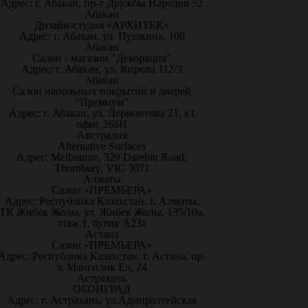
Адрес: г. Абакан, пр-т Дружбы Народов 52
Абакан
Дизайн-студия «АРХИТЕК»
Адрес: г. Абакан, ул. Пушкина, 100
Абакан
Салон - магазин "Декорация"
Адрес: г. Абакан, ул. Кирова 112/3
Абакан
Салон напольных покрытий и дверей
"Премиум"
Адрес: г. Абакан, ул. Лермонтова 21, к1
офис 266Н
Австралия
Alternative Surfaces
Адрес: Melbourne, 329 Darebin Road,
Thornbury, VIC 3071
Алматы
Салон «ПРЕМЬЕРА»
Адрес: Республика Казахстан, г. Алматы,
ТК Жибек Жолы, ул. Жибек Жолы, 135/10а,
этаж 1, бутик А23а
Астана
Салон «ПРЕМЬЕРА»
Адрес: Республика Казахстан, г. Астана, пр-
т. Мангилик Ел, 24
Астрахань
ОБОИГРАД
Адрес: г. Астрахань, ул.Адмиралтейская