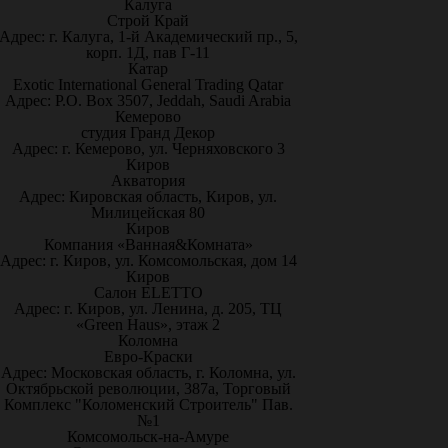
Калуга
Строй Край
Адрес: г. Калуга, 1-й Академический пр., 5,
корп. 1Д, пав Г-11
Катар
Exotic International General Trading Qatar
Адрес: P.O. Box 3507, Jeddah, Saudi Arabia
Кемерово
студия Гранд Декор
Адрес: г. Кемерово, ул. Черняховского 3
Киров
Акватория
Адрес: Кировская область, Киров, ул.
Милицейская 80
Киров
Компания «Ванная&Комната»
Адрес: г. Киров, ул. Комсомольская, дом 14
Киров
Салон ELETTO
Адрес: г. Киров, ул. Ленина, д. 205, ТЦ
«Green Haus», этаж 2
Коломна
Евро-Краски
Адрес: Московская область, г. Коломна, ул.
Октябрьской революции, 387а, Торговый
Комплекс "Коломенский Строитель" Пав.
№1
Комсомольск-на-Амуре