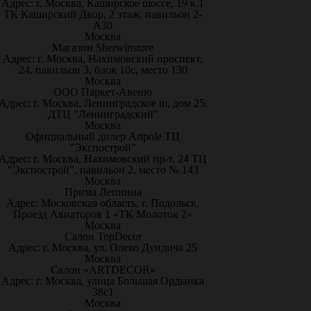
Адрес: г. Москва, Каширское шоссе, 19 к.1
ТК Каширский Двор, 2 этаж, павильон 2-
А30
Москва
Магазин Sherwinstore
Адрес: г. Москва, Нахимовский проспект,
24, павильон 3, блок 10с, место 130
Москва
ООО Паркет-Авeню
Адрес: г. Москва, Ленинградское ш, дом 25.
ДТЦ "Ленинградский"
Москва
Официальный дилер Artpole ТЦ
"Экспострой"
Адрес: г. Москва, Нахимовский пр-т, 24 ТЦ
"Экспострой", павильон 2, место № 143
Москва
Прима Лепнина
Адрес: Московская область, г. Подольск,
Проезд Авиаторов 1 «ТК Молоток 2»
Москва
Салон TopDecor
Адрес: г. Москва, ул. Олеко Дундича 25
Москва
Салон «ARTDECOR»
Адрес: г. Москва, улица Большая Ордынка
38с1
Москва