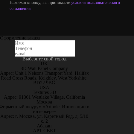
Нажимая кнопку, вы принимаете
условия пользовательского
соглашения
Оформление заказа
Выберите свой город
UK
3D Wall Panel Company
Адрес: Unit 1 Nelsons Transport Yard, Halifax
Road Cross Roads, Keighley, West Yorkshire,
BD22 9BG
USA
Textures-3D
Адрес: 91361 Westlake Village, California
Москва
Фирменный шоурум «Artpole. Инновации в
интерьере»
Адрес: г. Москва, ул. Каретный Ряд, д. 5/10
с. 2
Абакан
АРТ СВЕТ