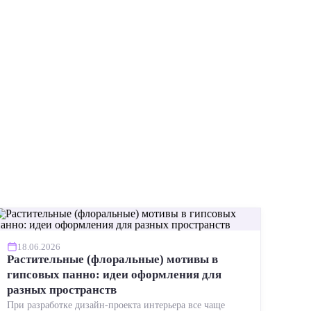
ИНСТР
18.06.2026
Растительные (флоральные) мотивы в
гипсовых панно: идеи оформления для
разных пространств
При разработке дизайн-проекта интерьера все чаще