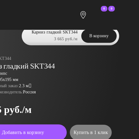
0
0
Карниз гладкий SKT344
В корзину
3 665 руб./м
KT344
з гладкий SKT344
гипс
05x195 мм
ый заказ:
2.3 м
оизводитель:
Россия
5 руб./м
Добавить в корзину
Купить в 1 клик