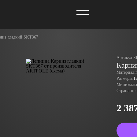
низ гладкий SKT367
Артикул:
S
Карни
Материал:
Размеры:
1
Минимальн
Страна-пр
2 38