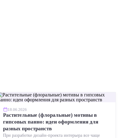
ИНСТР
18.06.2026
Растительные (флоральные) мотивы в
гипсовых панно: идеи оформления для
разных пространств
При разработке дизайн-проекта интерьера все чаще