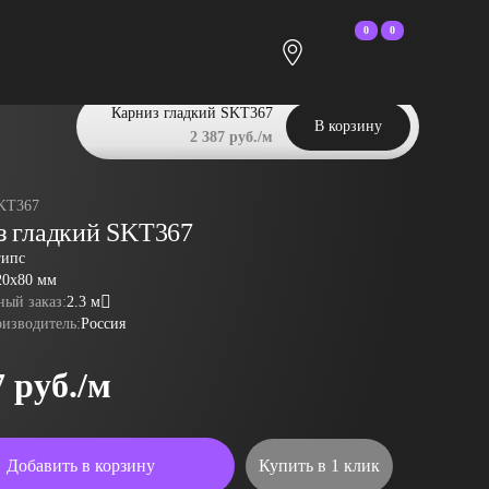
0
0
Карниз гладкий SKT367
В корзину
2 387 руб./м
KT367
з гладкий SKT367
гипс
20x80 мм
ый заказ:
2.3 м
оизводитель:
Россия
7 руб./м
Добавить в корзину
Купить в 1 клик