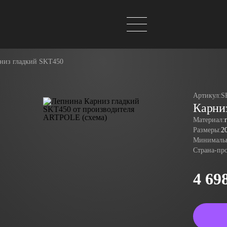
низ гладкий SKT450
Артикул:
S
Карни
Материал:
Размеры:
2
Минимальн
Страна-пр
4 69