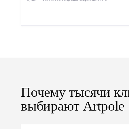
производства: точная геометрия, стабильное качество,
упрощенный...
Почему тысячи кл
выбирают Artpole