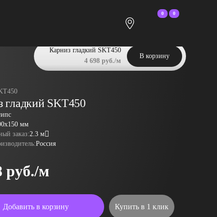
0
0
Карниз гладкий SKT450
В корзину
4 698 руб./м
KT450
з гладкий SKT450
гипс
00x150 мм
ый заказ:
2.3 м
оизводитель:
Россия
8 руб./м
Добавить в корзину
Купить в 1 клик