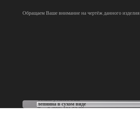
Обращаем Ваше внимание на чертёж данного изделия
Только у
ARTPOLE
лепнина в сухом виде
Тел:
8 (800) 101-53-00