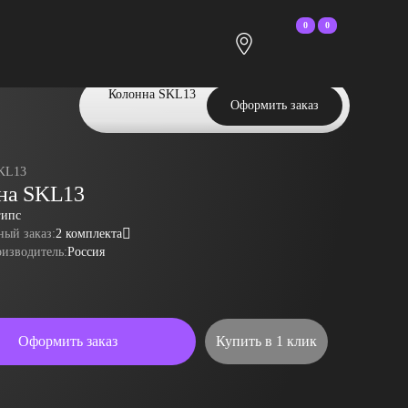
0
0
Колонна SKL13
Оформить заказ
KL13
на SKL13
гипс
ый заказ:
2 комплекта
оизводитель:
Россия
Оформить заказ
Купить в 1 клик