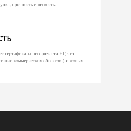
унка, прочность и легкость.
сть
ет сертификаты негорючести НГ, что
тации коммерческих объектов (торговых