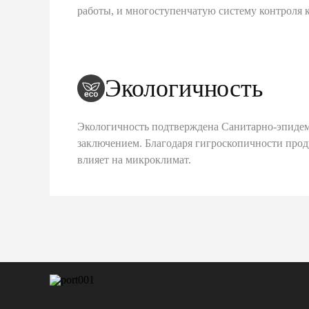
работы, и многоступенчатую систему контроля 
Экологичность
Экологичность подтверждена Санитарно-эпиде
заключением. Благодаря гигроскопичности про
влияет на микроклимат.