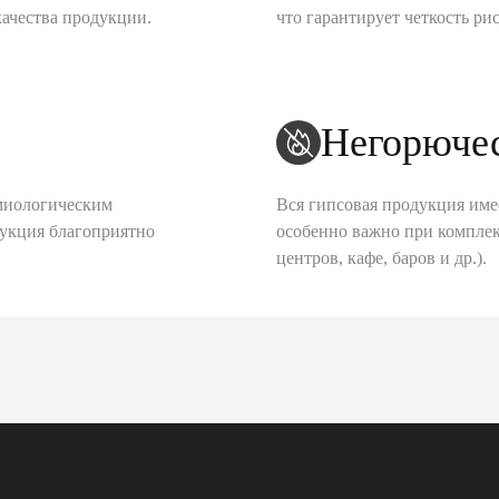
качества продукции.
что гарантирует четкость рис
Негорюче
миологическим
Вся гипсовая продукция име
дукция благоприятно
особенно важно при комплек
центров, кафе, баров и др.).