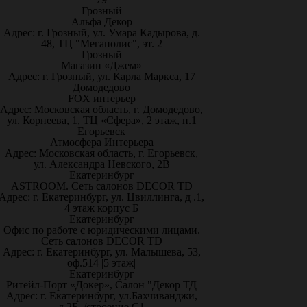
Грозный
Альфа Декор
Адрес: г. Грозный, ул. Умара Кадырова, д.
48, ТЦ "Мегаполис", эт. 2
Грозный
Магазин «Джем»
Адрес: г. Грозный, ул. Карла Маркса, 17
Домодедово
FOX интерьер
Адрес: Московская область, г. Домодедово,
ул. Корнеева, 1, ТЦ «Сфера», 2 этаж, п.1
Егорьевск
Атмосфера Интерьера
Адрес: Московская область, г. Егорьевск,
ул. Александра Невского, 2В
Екатеринбург
ASTROOM. Сеть салонов DECOR TD
Адрес: г. Екатеринбург, ул. Цвиллинга, д .1,
4 этаж корпус Б
Екатеринбург
Офис по работе с юридическими лицами.
Сеть салонов DECOR TD
Адрес: г. Екатеринбург, ул. Малышева, 53,
оф.514 |5 этаж|
Екатеринбург
Ритейл-Порт «Докер», Салон "Декор ТД
Адрес: г. Екатеринбург, ул.Бахчиванджи,
д.2Б, /строение С1