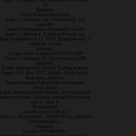
78
Барнаул
Салон Квадро Интерьер
Адрес: г. Барнаул, пр. Строителей, 14а
Барнаул
Салон интерьерных покрытий «Gaudi»
Адрес: г. Барнаул, Алтайский край, пр.
Красноармейский 15, ТОЦ Демидовский, 1
подъезд, 2 этаж
Барнаул
Студия света и декора DECO LAMP
Адрес: г. Барнаул, ул. Пролетарская 160
Бахрейн
Exotic International General Trading Bahrain
Адрес: P.O. Box 3507, Jeddah, Saudi Arabia
Белгород, Дубовое
Декоративные отделочные материалы
Элит-Декор
Адрес: Белгородская область, Белгородский
район, посёлок Дубовое, улица Шоссейная,
дом 2, офис 6.
Белоярский
Дизайн-салон Lidi Art
Адрес: г. Белоярский, ХМАО-Югра, квартал
Спортивный,д.4
Бишкек
Салон «ПРЕМЬЕРА»
Адрес: Республика Киргизия, г. Бишкек, ул.