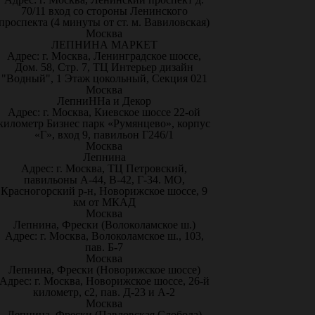
70/11 вход со стороны Ленинского
проспекта (4 минуты от ст. м. Вавиловская)
Москва
ЛЕПНИНА МАРКЕТ
Адрес: г. Москва, Ленинградское шоссе,
Дом. 58, Стр. 7, ТЦ Интерьер дизайн
"Водный", 1 Этаж цокольный, Секция 021
Москва
ЛепниННа и Декор
Адрес: г. Москва, Киевское шоссе 22-ой
километр Бизнес парк «Румянцево», корпус
«Г», вход 9, павильон Г246/1
Москва
Лепнина
Адрес: г. Москва, ТЦ Петровский,
павильоны А-44, В-42, Г-34. МО,
Красногорский р-н, Новорижское шоссе, 9
км от МКАД
Москва
Лепнина, Фрески (Волоколамское ш.)
Адрес: г. Москва, Волоколамское ш., 103,
пав. Б-7
Москва
Лепнина, Фрески (Новорижское шоссе)
Адрес: г. Москва, Новорижское шоссе, 26-й
километр, с2, пав. Д-23 и А-2
Москва
Лепнина, Фрески (Павловская Слобода)