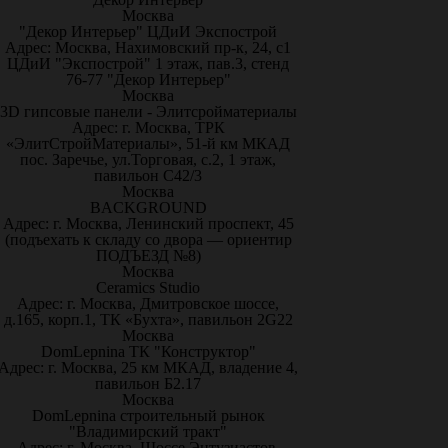
Москва
"Декор Интерьер" ЦДиИ Экспострой
Адрес: Москва, Нахимовский пр-к, 24, с1
ЦДиИ "Экспострой" 1 этаж, пав.3, стенд
76-77 "Декор Интерьер"
Москва
3D гипсовые панели - Элитсройматериалы
Адрес: г. Москва, ТРК
«ЭлитСтройМатериалы», 51-й км МКАД
пос. Заречье, ул.Торговая, с.2, 1 этаж,
павильон С42/3
Москва
BACKGROUND
Адрес: г. Москва, Ленинский проспект, 45
(подъехать к складу со двора — ориентир
ПОДЪЕЗД №8)
Москва
Ceramics Studio
Адрес: г. Москва, Дмитровское шоссе,
д.165, корп.1, ТК «Бухта», павильон 2G22
Москва
DomLepnina ТК "Конструктор"
Адрес: г. Москва, 25 км МКАД, владение 4,
павильон Б2.17
Москва
DomLepnina строительный рынок
"Владимирский тракт"
Адрес: г. Москва, Шоссе Энтузиастов,