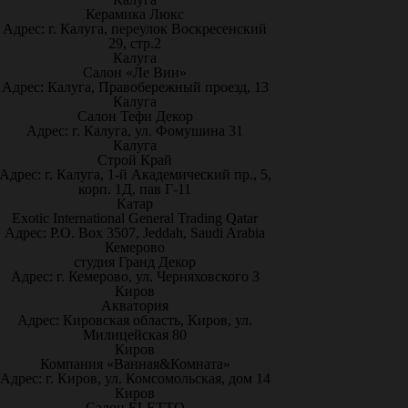
Керамика Люкс
Адрес: г. Калуга, переулок Воскресенский
29, стр.2
Калуга
Салон «Ле Вин»
Адрес: Калуга, Правобережный проезд, 13
Калуга
Салон Тефи Декор
Адрес: г. Калуга, ул. Фомушина 31
Калуга
Строй Край
Адрес: г. Калуга, 1-й Академический пр., 5,
корп. 1Д, пав Г-11
Катар
Exotic International General Trading Qatar
Адрес: P.O. Box 3507, Jeddah, Saudi Arabia
Кемерово
студия Гранд Декор
Адрес: г. Кемерово, ул. Черняховского 3
Киров
Акватория
Адрес: Кировская область, Киров, ул.
Милицейская 80
Киров
Компания «Ванная&Комната»
Адрес: г. Киров, ул. Комсомольская, дом 14
Киров
Салон ELETTO