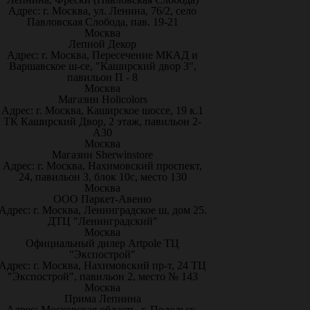
Адрес: г. Москва, ул. Ленина, 76/2, село
Павловская Слобода, пав. 19-21
Москва
Лепной Декор
Адрес: г. Москва, Пересечение МКАД и
Варшавское ш-се, "Каширский двор 3",
павильон П - 8
Москва
Магазин Holicolors
Адрес: г. Москва, Каширское шоссе, 19 к.1
ТК Каширский Двор, 2 этаж, павильон 2-
А30
Москва
Магазин Sherwinstore
Адрес: г. Москва, Нахимовский проспект,
24, павильон 3, блок 10с, место 130
Москва
ООО Паркет-Авeню
Адрес: г. Москва, Ленинградское ш, дом 25.
ДТЦ "Ленинградский"
Москва
Официальный дилер Artpole ТЦ
"Экспострой"
Адрес: г. Москва, Нахимовский пр-т, 24 ТЦ
"Экспострой", павильон 2, место № 143
Москва
Прима Лепнина
Адрес: Московская область, г. Подольск,