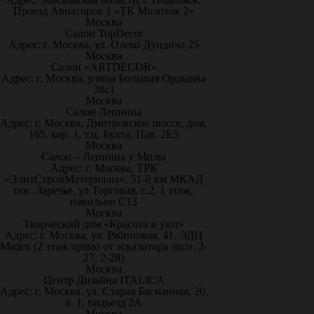
Проезд Авиаторов 1 «ТК Молоток 2»
Москва
Салон TopDecor
Адрес: г. Москва, ул. Олеко Дундича 25
Москва
Салон «ARTDECOR»
Адрес: г. Москва, улица Большая Ордынка
38с1
Москва
Салон Лепнина
Адрес: г. Москва, Дмитровское шоссе, дом.
165, кор. 1, т.ц. Бухта, Пав. 2Е5
Москва
Салон – Лепнина у Милы
Адрес: г. Москва, ТРК
«ЭлитСтройМатериалы», 51-й км МКАД
пос. Заречье, ул.Торговая, с.2, 1 этаж,
павильон С13
Москва
Творческий дом «Красота и уют»
Адрес: г. Москва, ул. Рябиновая, 41, ЭДЦ
Madex (2 этаж прямо от эскалатора эксп. 2-
27, 2-28)
Москва
Центр Дизайна ITALICA
Адрес: г. Москва, ул. Старая Басманная, 20,
к. 1, подъезд 2А
Москва