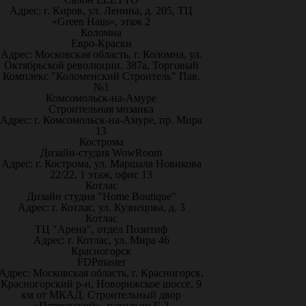
Адрес: г. Киров, ул. Ленина, д. 205, ТЦ
«Green Haus», этаж 2
Коломна
Евро-Краски
Адрес: Московская область, г. Коломна, ул.
Октябрьской революции, 387а, Торговый
Комплекс "Коломенский Строитель" Пав.
№1
Комсомольск-на-Амуре
Строительная мозаика
Адрес: г. Комсомольск-на-Амуре, пр. Мира
13
Кострома
Дизайн-студия WowRoom
Адрес: г. Кострома, ул. Маршала Новикова
22/22, 1 этаж, офис 13
Котлас
Дизайн студия "Home Boutique"
Адрес: г. Котлас, ул. Кузнецова, д. 3
Котлас
ТЦ "Арена", отдел Позитиф
Адрес: г. Котлас, ул. Мира 46
Красногорск
FDPmaster
Адрес: Московская область, г. Красногорск,
Красногорский р-н, Новорижское шоссе, 9
км от МКАД. Строительный двор
«Петровский», павильон Г-2