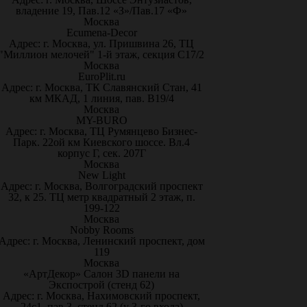
владение 19, Пав.12 «З»/Пав.17 «Ф»
Москва
Ecumena-Decor
Адрес: г. Москва, ул. Пришвина 26, ТЦ
"Миллион мелочей" 1-й этаж, секция С17/2
Москва
EuroPlit.ru
Адрес: г. Москва, ТК Славянский Стан, 41
км МКАД, 1 линия, пав. В19/4
Москва
MY-BURO
Адрес: г. Москва, ТЦ Румянцево Бизнес-
Парк. 22ой км Киевского шоссе. Вл.4
корпус Г, сек. 207Г
Москва
New Light
Адрес: г. Москва, Волгоградский проспект
32, к 25. ТЦ метр квадратный 2 этаж, п.
199-122
Москва
Nobby Rooms
Адрес: г. Москва, Ленинский проспект, дом
119
Москва
«АртДекор» Салон 3D панели на
Экспострой (стенд 62)
Адрес: г. Москва, Нахимовский проспект,
24с1, пав.3, стенд 62 (у 3-го входа)