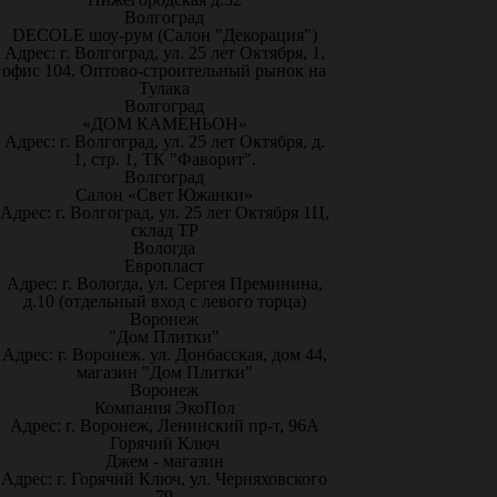
Волгоград
DECOLE шоу-рум (Салон "Декорация")
Адрес: г. Волгоград, ул. 25 лет Октября, 1,
офис 104. Оптово-строительный рынок на
Тулака
Волгоград
«ДОМ КАМЕНЬОН»
Адрес: г. Волгоград, ул. 25 лет Октября, д.
1, стр. 1, ТК "Фаворит".
Волгоград
Салон «Свет Южанки»
Адрес: г. Волгоград, ул. 25 лет Октября 1Ц,
склад ТР
Вологда
Европласт
Адрес: г. Вологда, ул. Сергея Преминина,
д.10 (отдельный вход с левого торца)
Воронеж
"Дом Плитки"
Адрес: г. Воронеж. ул. Донбасская, дом 44,
магазин "Дом Плитки"
Воронеж
Компания ЭкоПол
Адрес: г. Воронеж, Ленинский пр-т, 96А
Горячий Ключ
Джем - магазин
Адрес: г. Горячий Ключ, ул. Черняховского
79