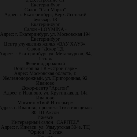
Екатеринбург
Салон "Сан Марко"
Адрес: г. Екатеринбург, Верх-Исетский
бульвар, 18
Екатеринбург
Салон «LOYMINA»
Адрес: г. Екатеринбург, ул. Московская 194
Екатеринбург
Центр улучшения жилья «ВАУ ХАУЗ»,
Салон "Декор ТД
Адрес: г. Екатеринбург ул. Металлургов, 84,
1 этаж
Железнодорожный
DomLepnina ТК «Строй парк»
Адрес: Московская область, г.
Железнодорожный, ул. Пригородная, 92
Иваново
Декор-центр "Арагон"
Адрес: г. Иваново, ул. Крутицкая, д. 14а
Иваново
Магазин «Твой Интерьер»
Адрес: г. Иваново, проспект Текстильщиков
80 ТЦ Аксон
Ижевск
Интерьерный салон "CAPITEL"
Адрес: г. Ижевск, ул. Удмуртская 304е, ТЦ
"Орион", 2 этаж
Ижевск