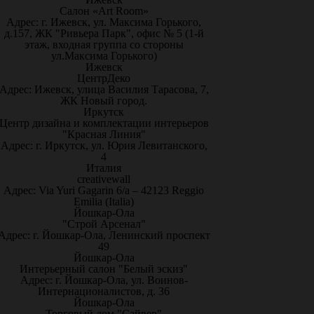
Салон «Art Room»
Адрес: г. Ижевск, ул. Максима Горького,
д.157, ЖК "Ривьера Парк", офис № 5 (1-й
этаж, входная группа со стороны
ул.Максима Горького)
Ижевск
ЦентрДеко
Адрес: Ижевск, улица Василия Тарасова, 7,
ЖК Новый город.
Иркутск
Центр дизайна и комплектации интерьеров
"Красная Линия"
Адрес: г. Иркутск, ул. Юрия Левитанского,
4
Италия
creativewall
Адрес: Via Yuri Gagarin 6/a – 42123 Reggio
Emilia (Italia)
Йошкар-Ола
"Строй Арсенал"
Адрес: г. Йошкар-Ола, Ленинский проспект
49
Йошкар-Ола
Интерьерный салон "Белый эскиз"
Адрес: г. Йошкар-Ола, ул. Воинов-
Интернационалистов, д. 36
Йошкар-Ола
Торговый дом "Сайвер"