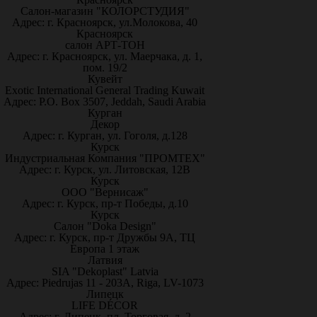
Салон-магазин "КОЛОРСТУДИЯ"
Адрес: г. Красноярск, ул.Молокова, 40
Красноярск
салон АРТ-ТОН
Адрес: г. Красноярск, ул. Маерчака, д. 1,
пом. 19/2
Кувейт
Exotic International General Trading Kuwait
Адрес: P.O. Box 3507, Jeddah, Saudi Arabia
Курган
Декор
Адрес: г. Курган, ул. Гоголя, д.128
Курск
Индустриальная Компания "ПРОМТЕХ"
Адрес: г. Курск, ул. Литовская, 12В
Курск
ООО "Вернисаж"
Адрес: г. Курск, пр-т Победы, д.10
Курск
Салон "Doka Design"
Адрес: г. Курск, пр-т Дружбы 9А, ТЦ
Европа 1 этаж
Латвия
SIA "Dekoplast" Latvia
Адрес: Piedrujas 11 - 203A, Riga, LV-1073
Липецк
LIFE DÉCOR
Адрес: г. Липецк, пл. Торговая, д. 2