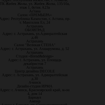
ТК Жибек Жолы, ул. Жибек Жолы, 135/10а,
этаж 1, бутик А23а
Астана
Салон «ПРЕМЬЕРА»
Адрес: Республика Казахстан, г. Астана, пр-
т. Мангилик Ел, 24
Астрахань
ОБОИГРАД
Адрес: г. Астрахань, ул.Адмиралтейская
д.46
Астрахань
Салон "Великая СТЕНА"
Адрес: г. Астрахань, ул. Ахшарумова, д. 52
Астрахань
Студия «Brend&design»
Адрес: г. Астрахань, ул. Площадь
декабристов 7
Астрахань
Центр дизайна DECOLE
Адрес: г. Астрахань, ул. Адмиралтейская
д.30
Ачинск
Дизайн-студия ИРМА
Адрес: г. Ачинск, Красноярский край, м-он
4, дом 14
Барнаул
Ампир
Адрес: г. Барнаул, пр. Социалистический,