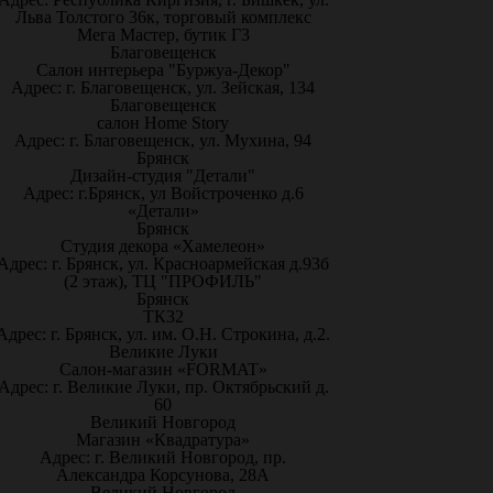
Льва Толстого 36к, торговый комплекс
Мега Мастер, бутик Г3
Благовещенск
Салон интерьера "Буржуа-Декор"
Адрес: г. Благовещенск, ул. Зейская, 134
Благовещенск
салон Home Story
Адрес: г. Благовещенск, ул. Мухина, 94
Брянск
Дизайн-студия "Детали"
Адрес: г.Брянск, ул Войстроченко д.6
«Детали»
Брянск
Студия декора «Хамелеон»
Адрес: г. Брянск, ул. Красноармейская д.93б
(2 этаж), ТЦ "ПРОФИЛЬ"
Брянск
ТК32
Адрес: г. Брянск, ул. им. О.Н. Строкина, д.2.
Великие Луки
Салон-магазин «FORMAT»
Адрес: г. Великие Луки, пр. Октябрьский д.
60
Великий Новгород
Магазин «Квадратура»
Адрес: г. Великий Новгород, пр.
Александра Корсунова, 28А
Великий Новгород