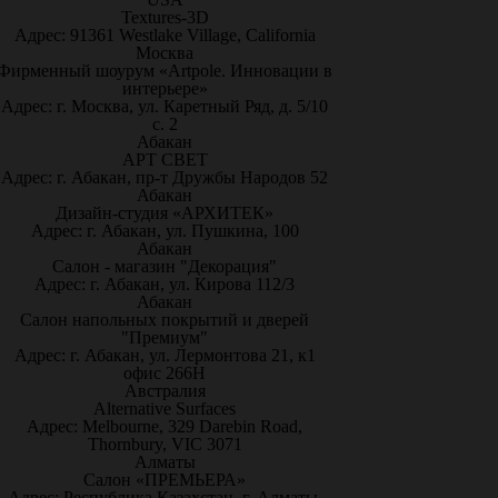
Textures-3D
Адрес: 91361 Westlake Village, California
Москва
Фирменный шоурум «Artpole. Инновации в
интерьере»
Адрес: г. Москва, ул. Каретный Ряд, д. 5/10
с. 2
Абакан
АРТ СВЕТ
Адрес: г. Абакан, пр-т Дружбы Народов 52
Абакан
Дизайн-студия «АРХИТЕК»
Адрес: г. Абакан, ул. Пушкина, 100
Абакан
Салон - магазин "Декорация"
Адрес: г. Абакан, ул. Кирова 112/3
Абакан
Салон напольных покрытий и дверей
"Премиум"
Адрес: г. Абакан, ул. Лермонтова 21, к1
офис 266Н
Австралия
Alternative Surfaces
Адрес: Melbourne, 329 Darebin Road,
Thornbury, VIC 3071
Алматы
Салон «ПРЕМЬЕРА»
Адрес: Республика Казахстан, г. Алматы,