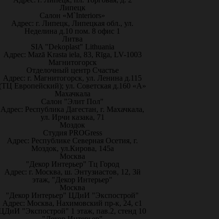
Липецк
Салон «M`Interiors»
Адрес: г. Липецк, Липецкая обл., ул.
Неделина д.10 пом. 8 офис 1
Литва
SIA "Dekoplast" Lithuania
Адрес: Mazā Krasta iela, 83, Rīga, LV-1003
Магнитогорск
Отделочный центр Счастье
Адрес: г. Магнитогорск, ул. Ленина д.115
(ТЦ Европейский); ул. Советская д.160 «А»
Махачкала
Салон "Элит Пол"
Адрес: Республика Дагестан, г. Махачкала,
ул. Ирчи казака, 71
Моздок
Студия PROGress
Адрес: Республике Северная Осетия, г.
Моздок, ул.Кирова, 145а
Москва
"Декор Интерьер" Тц Город
Адрес: г. Москва, ш. Энтузиастов, 12, 3й
этаж, "Декор Интерьер"
Москва
"Декор Интерьер" ЦДиИ "Экспострой"
Адрес: Москва, Нахимовский пр-к, 24, с1
ЦДиИ "Экспострой" 1 этаж, пав.2, стенд 10
"Декор Интерьер"