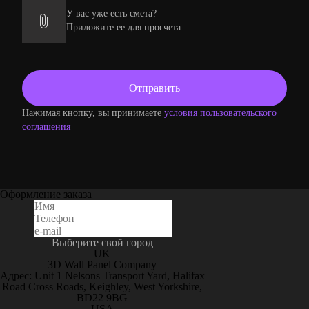
У вас уже есть смета?
Приложите ее для просчета
Нажимая кнопку, вы принимаете
условия пользовательского
соглашения
Оформление заказа
Выберите свой город
UK
3D Wall Panel Company
Адрес: Unit 1 Nelsons Transport Yard, Halifax
Road Cross Roads, Keighley, West Yorkshire,
BD22 9BG
USA