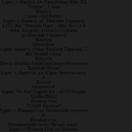
Адрес: г. Ижевск, ул. Удмуртская 304е, ТЦ
"Орион", 2 этаж
Ижевск
Салон «Art Room»
Адрес: г. Ижевск, ул. Максима Горького,
д.157, ЖК "Ривьера Парк", офис № 5 (1-й
этаж, входная группа со стороны
ул.Максима Горького)
Ижевск
ЦентрДеко
Адрес: Ижевск, улица Василия Тарасова, 7,
ЖК Новый город.
Иркутск
Центр дизайна и комплектации интерьеров
"Красная Линия"
Адрес: г. Иркутск, ул. Юрия Левитанского,
4
Италия
creativewall
Адрес: Via Yuri Gagarin 6/a – 42123 Reggio
Emilia (Italia)
Йошкар-Ола
"Строй Арсенал"
Адрес: г. Йошкар-Ола, Ленинский проспект
49
Йошкар-Ола
Интерьерный салон "Белый эскиз"
Адрес: г. Йошкар-Ола, ул. Воинов-