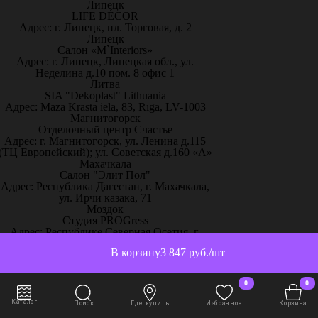
Липецк
LIFE DÉCOR
Адрес: г. Липецк, пл. Торговая, д. 2
Липецк
Салон «M`Interiors»
Адрес: г. Липецк, Липецкая обл., ул.
Неделина д.10 пом. 8 офис 1
Литва
SIA "Dekoplast" Lithuania
Адрес: Mazā Krasta iela, 83, Rīga, LV-1003
Магнитогорск
Отделочный центр Счастье
Адрес: г. Магнитогорск, ул. Ленина д.115
(ТЦ Европейский); ул. Советская д.160 «А»
Махачкала
Салон "Элит Пол"
Адрес: Республика Дагестан, г. Махачкала,
ул. Ирчи казака, 71
Моздок
Студия PROGress
Адрес: Республике Северная Осетия, г.
Моздок, ул.Кирова, 145а
В корзину
3 847 руб./шт
Москва
"Декор Интерьер" Тц Город
Адрес: г. Москва, ш. Энтузиастов, 12, 3й
0
0
этаж, "Декор Интерьер"
Москва
Каталог
Поиск
Где купить
Избранное
Корзина
"Декор Интерьер" ЦДиИ "Экспострой"