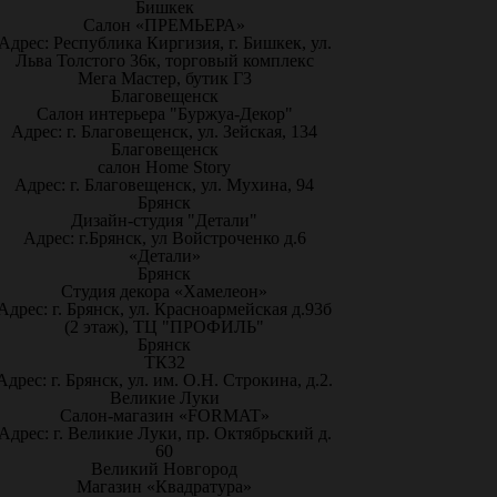
Бишкек
Салон «ПРЕМЬЕРА»
Адрес: Республика Киргизия, г. Бишкек, ул.
Льва Толстого 36к, торговый комплекс
Мега Мастер, бутик Г3
Благовещенск
Салон интерьера "Буржуа-Декор"
Адрес: г. Благовещенск, ул. Зейская, 134
Благовещенск
салон Home Story
Адрес: г. Благовещенск, ул. Мухина, 94
Брянск
Дизайн-студия "Детали"
Адрес: г.Брянск, ул Войстроченко д.6
«Детали»
Брянск
Студия декора «Хамелеон»
Адрес: г. Брянск, ул. Красноармейская д.93б
(2 этаж), ТЦ "ПРОФИЛЬ"
Брянск
ТК32
Адрес: г. Брянск, ул. им. О.Н. Строкина, д.2.
Великие Луки
Салон-магазин «FORMAT»
Адрес: г. Великие Луки, пр. Октябрьский д.
60
Великий Новгород
Магазин «Квадратура»