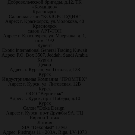
Добровольческой бригады, д.12, ТК
«Командор»
Красноярск
Салон-магазин "КОЛОРСТУДИЯ"
Адрес: г. Красноярск, ул.Молокова, 40
Красноярск
салон АРТ-ТОН
Адрес: г. Красноярск, ул. Маерчака, д. 1,
пом. 19/2
Кувейт
Exotic International General Trading Kuwait
Адрес: P.O. Box 3507, Jeddah, Saudi Arabia
Курган
Декор
Адрес: г. Курган, ул. Гоголя, д.128
Курск
Индустриальная Компания "ПРОМТЕХ"
Адрес: г. Курск, ул. Литовская, 12В
Курск
ООО "Вернисаж"
Адрес: г. Курск, пр-т Победы, д.10
Курск
Салон "Doka Design"
Адрес: г. Курск, пр-т Дружбы 9А, ТЦ
Европа 1 этаж
Латвия
SIA "Dekoplast" Latvia
Адрес: Piedrujas 11 - 203A, Riga, LV-1073