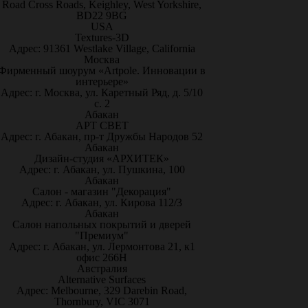
Road Cross Roads, Keighley, West Yorkshire,
BD22 9BG
USA
Textures-3D
Адрес: 91361 Westlake Village, California
Москва
Фирменный шоурум «Artpole. Инновации в
интерьере»
Адрес: г. Москва, ул. Каретный Ряд, д. 5/10
с. 2
Абакан
АРТ СВЕТ
Адрес: г. Абакан, пр-т Дружбы Народов 52
Абакан
Дизайн-студия «АРХИТЕК»
Адрес: г. Абакан, ул. Пушкина, 100
Абакан
Салон - магазин "Декорация"
Адрес: г. Абакан, ул. Кирова 112/3
Абакан
Салон напольных покрытий и дверей
"Премиум"
Адрес: г. Абакан, ул. Лермонтова 21, к1
офис 266Н
Австралия
Alternative Surfaces
Адрес: Melbourne, 329 Darebin Road,
Thornbury, VIC 3071