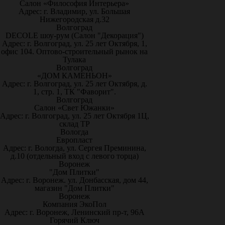
Салон «Философия Интерьера»
Адрес: г. Владимир, ул. Большая
Нижегородская д.32
Волгоград
DECOLE шоу-рум (Салон "Декорация")
Адрес: г. Волгоград, ул. 25 лет Октября, 1,
офис 104. Оптово-строительный рынок на
Тулака
Волгоград
«ДОМ КАМЕНЬОН»
Адрес: г. Волгоград, ул. 25 лет Октября, д.
1, стр. 1, ТК "Фаворит".
Волгоград
Салон «Свет Южанки»
Адрес: г. Волгоград, ул. 25 лет Октября 1Ц,
склад ТР
Вологда
Европласт
Адрес: г. Вологда, ул. Сергея Преминина,
д.10 (отдельный вход с левого торца)
Воронеж
"Дом Плитки"
Адрес: г. Воронеж. ул. Донбасская, дом 44,
магазин "Дом Плитки"
Воронеж
Компания ЭкоПол
Адрес: г. Воронеж, Ленинский пр-т, 96А
Горячий Ключ