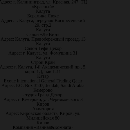
Адрес: г. Калининград, ул. Красная, 247, ТЦ
«Красный»
Калуга
Керамика Люкс
Адрес: г. Калуга, переулок Воскресенский
29, стр.2
Калуга
Салон «Ле Вин»
Адрес: Калуга, Правобережный проезд, 13
Калуга
Салон Тефи Декор
Адрес: г. Калуга, ул. Фомушина 31
Калуга
Строй Край
Адрес: г. Калуга, 1-й Академический пр., 5,
корп. 1Д, пав Г-11
Катар
Exotic International General Trading Qatar
Адрес: P.O. Box 3507, Jeddah, Saudi Arabia
Кемерово
студия Гранд Декор
Адрес: г. Кемерово, ул. Черняховского 3
Киров
Акватория
Адрес: Кировская область, Киров, ул.
Милицейская 80
Киров
Компания «Ванная&Комната»