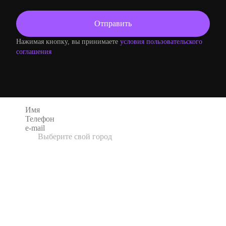
Нажимая кнопку, вы принимаете
условия пользовательского
соглашения
Оформление заказа
Выберите свой город
UK
3D Wall Panel Company
Адрес: Unit 1 Nelsons Transport Yard, Halifax
Road Cross Roads, Keighley, West Yorkshire,
BD22 9BG
USA
Textures-3D
Адрес: 91361 Westlake Village, California
Москва
Фирменный шоурум «Artpole. Инновации в
интерьере»