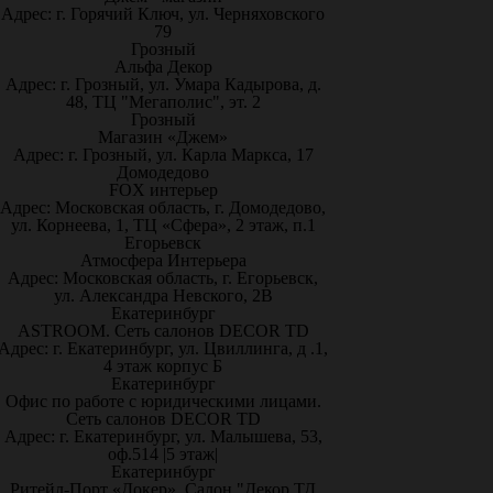
Адрес: г. Горячий Ключ, ул. Черняховского
79
Грозный
Альфа Декор
Адрес: г. Грозный, ул. Умара Кадырова, д.
48, ТЦ "Мегаполис", эт. 2
Грозный
Магазин «Джем»
Адрес: г. Грозный, ул. Карла Маркса, 17
Домодедово
FOX интерьер
Адрес: Московская область, г. Домодедово,
ул. Корнеева, 1, ТЦ «Сфера», 2 этаж, п.1
Егорьевск
Атмосфера Интерьера
Адрес: Московская область, г. Егорьевск,
ул. Александра Невского, 2В
Екатеринбург
ASTROOM. Сеть салонов DECOR TD
Адрес: г. Екатеринбург, ул. Цвиллинга, д .1,
4 этаж корпус Б
Екатеринбург
Офис по работе с юридическими лицами.
Сеть салонов DECOR TD
Адрес: г. Екатеринбург, ул. Малышева, 53,
оф.514 |5 этаж|
Екатеринбург
Ритейл-Порт «Докер», Салон "Декор ТД