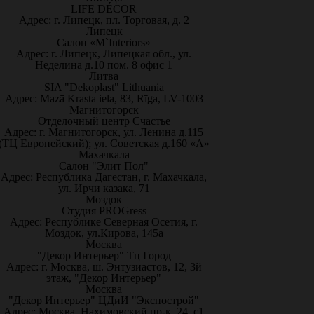
LIFE DÉCOR
Адрес: г. Липецк, пл. Торговая, д. 2
Липецк
Салон «M`Interiors»
Адрес: г. Липецк, Липецкая обл., ул.
Неделина д.10 пом. 8 офис 1
Литва
SIA "Dekoplast" Lithuania
Адрес: Mazā Krasta iela, 83, Rīga, LV-1003
Магнитогорск
Отделочный центр Счастье
Адрес: г. Магнитогорск, ул. Ленина д.115
(ТЦ Европейский); ул. Советская д.160 «А»
Махачкала
Салон "Элит Пол"
Адрес: Республика Дагестан, г. Махачкала,
ул. Ирчи казака, 71
Моздок
Студия PROGress
Адрес: Республике Северная Осетия, г.
Моздок, ул.Кирова, 145а
Москва
"Декор Интерьер" Тц Город
Адрес: г. Москва, ш. Энтузиастов, 12, 3й
этаж, "Декор Интерьер"
Москва
"Декор Интерьер" ЦДиИ "Экспострой"
Адрес: Москва, Нахимовский пр-к, 24, с1