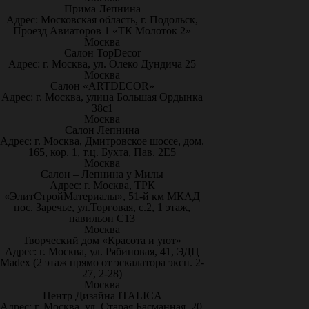
Прима Лепнина
Адрес: Московская область, г. Подольск,
Проезд Авиаторов 1 «ТК Молоток 2»
Москва
Салон TopDecor
Адрес: г. Москва, ул. Олеко Дундича 25
Москва
Салон «ARTDECOR»
Адрес: г. Москва, улица Большая Ордынка
38с1
Москва
Салон Лепнина
Адрес: г. Москва, Дмитровское шоссе, дом.
165, кор. 1, т.ц. Бухта, Пав. 2Е5
Москва
Салон – Лепнина у Милы
Адрес: г. Москва, ТРК
«ЭлитСтройМатериалы», 51-й км МКАД
пос. Заречье, ул.Торговая, с.2, 1 этаж,
павильон С13
Москва
Творческий дом «Красота и уют»
Адрес: г. Москва, ул. Рябиновая, 41, ЭДЦ
Madex (2 этаж прямо от эскалатора эксп. 2-
27, 2-28)
Москва
Центр Дизайна ITALICA
Адрес: г. Москва, ул. Старая Басманная, 20,