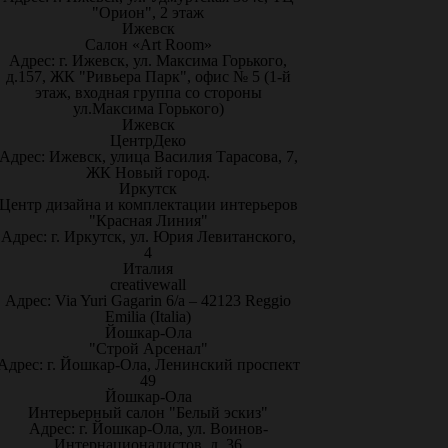
"Орион", 2 этаж
Ижевск
Салон «Art Room»
Адрес: г. Ижевск, ул. Максима Горького,
д.157, ЖК "Ривьера Парк", офис № 5 (1-й
этаж, входная группа со стороны
ул.Максима Горького)
Ижевск
ЦентрДеко
Адрес: Ижевск, улица Василия Тарасова, 7,
ЖК Новый город.
Иркутск
Центр дизайна и комплектации интерьеров
"Красная Линия"
Адрес: г. Иркутск, ул. Юрия Левитанского,
4
Италия
creativewall
Адрес: Via Yuri Gagarin 6/a – 42123 Reggio
Emilia (Italia)
Йошкар-Ола
"Строй Арсенал"
Адрес: г. Йошкар-Ола, Ленинский проспект
49
Йошкар-Ола
Интерьерный салон "Белый эскиз"
Адрес: г. Йошкар-Ола, ул. Воинов-
Интернационалистов, д. 36