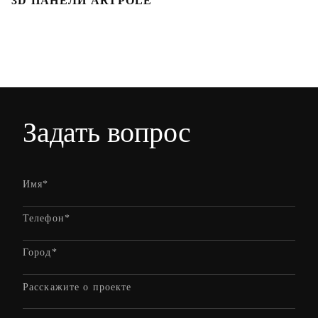
3D ПАНЕЛИ ARTPOLE
Л
Задать вопрос