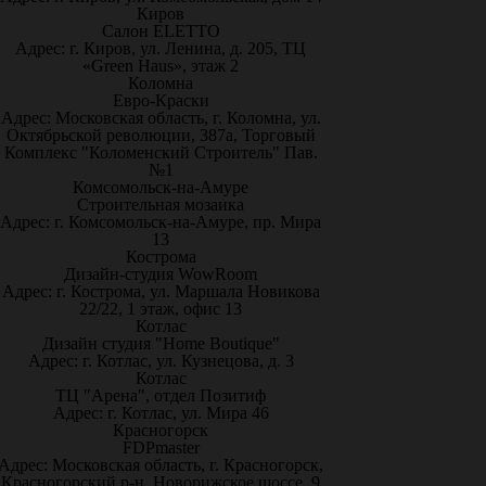
Киров
Салон ELETTO
Адрес: г. Киров, ул. Ленина, д. 205, ТЦ
«Green Haus», этаж 2
Коломна
Евро-Краски
Адрес: Московская область, г. Коломна, ул.
Октябрьской революции, 387а, Торговый
Комплекс "Коломенский Строитель" Пав.
№1
Комсомольск-на-Амуре
Строительная мозаика
Адрес: г. Комсомольск-на-Амуре, пр. Мира
13
Кострома
Дизайн-студия WowRoom
Адрес: г. Кострома, ул. Маршала Новикова
22/22, 1 этаж, офис 13
Котлас
Дизайн студия "Home Boutique"
Адрес: г. Котлас, ул. Кузнецова, д. 3
Котлас
ТЦ "Арена", отдел Позитиф
Адрес: г. Котлас, ул. Мира 46
Красногорск
FDPmaster
Адрес: Московская область, г. Красногорск,
Красногорский р-н, Новорижское шоссе, 9