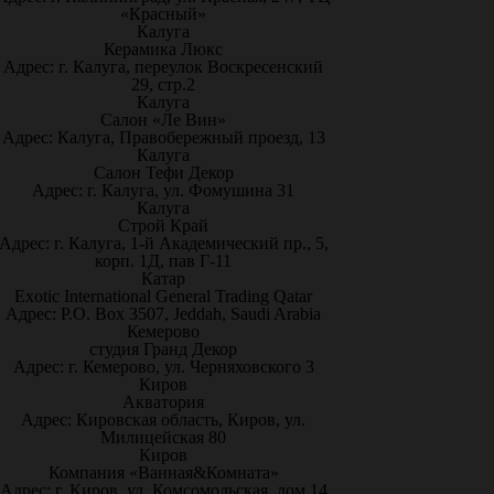
«Красный»
Калуга
Керамика Люкс
Адрес: г. Калуга, переулок Воскресенский
29, стр.2
Калуга
Салон «Ле Вин»
Адрес: Калуга, Правобережный проезд, 13
Калуга
Салон Тефи Декор
Адрес: г. Калуга, ул. Фомушина 31
Калуга
Строй Край
Адрес: г. Калуга, 1-й Академический пр., 5,
корп. 1Д, пав Г-11
Катар
Exotic International General Trading Qatar
Адрес: P.O. Box 3507, Jeddah, Saudi Arabia
Кемерово
студия Гранд Декор
Адрес: г. Кемерово, ул. Черняховского 3
Киров
Акватория
Адрес: Кировская область, Киров, ул.
Милицейская 80
Киров
Компания «Ванная&Комната»
Адрес: г. Киров, ул. Комсомольская, дом 14