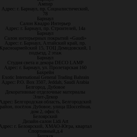
Ампир
Адрес: г. Барнаул, пр. Социалистический,
78
Барнаул
Салон Квадро Интерьер
Адрес: г. Барнаул, пр. Строителей, 14а
Барнаул
Салон интерьерных покрытий «Gaudi»
Адрес: г. Барнаул, Алтайский край, пр.
Красноармейский 15, ТОЦ Демидовский, 1
подъезд, 2 этаж
Барнаул
Студия света и декора DECO LAMP
Адрес: г. Барнаул, ул. Пролетарская 160
Бахрейн
Exotic International General Trading Bahrain
Адрес: P.O. Box 3507, Jeddah, Saudi Arabia
Белгород, Дубовое
Декоративные отделочные материалы
Элит-Декор
Адрес: Белгородская область, Белгородский
район, посёлок Дубовое, улица Шоссейная,
дом 2, офис 6.
Белоярский
Дизайн-салон Lidi Art
Адрес: г. Белоярский, ХМАО-Югра, квартал
Спортивный,д.4
Бишкек