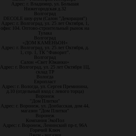
Адрес: г. Владимир, ул. Большая
Нижегородская д.32
Волгоград
DECOLE шоу-рум (Салон "Декорация")
Адрес: г. Волгоград, ул. 25 лет Октября, 1,
офис 104. Оптово-строительный рынок на
Тулака
Волгоград
«ДОМ КАМЕНЬОН»
Адрес: г. Волгоград, ул. 25 лет Октября, д.
1, стр. 1, ТК "Фаворит".
Волгоград
Салон «Свет Южанки»
Адрес: г. Волгоград, ул. 25 лет Октября 1Ц,
склад ТР
Вологда
Европласт
Адрес: г. Вологда, ул. Сергея Преминина,
д.10 (отдельный вход с левого торца)
Воронеж
"Дом Плитки"
Адрес: г. Воронеж. ул. Донбасская, дом 44,
магазин "Дом Плитки"
Воронеж
Компания ЭкоПол
Адрес: г. Воронеж, Ленинский пр-т, 96А
Горячий Ключ
Джем - магазин