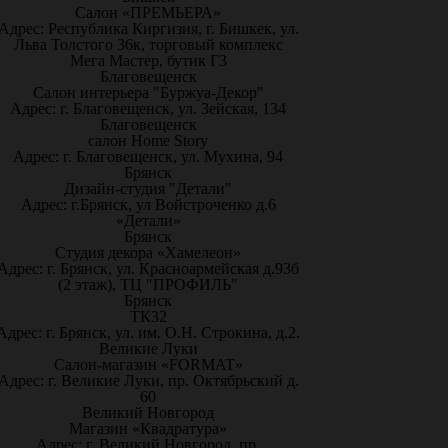
Салон «ПРЕМЬЕРА»
Адрес: Республика Киргизия, г. Бишкек, ул.
Льва Толстого 36к, торговый комплекс
Мега Мастер, бутик Г3
Благовещенск
Салон интерьера "Буржуа-Декор"
Адрес: г. Благовещенск, ул. Зейская, 134
Благовещенск
салон Home Story
Адрес: г. Благовещенск, ул. Мухина, 94
Брянск
Дизайн-студия "Детали"
Адрес: г.Брянск, ул Войстроченко д.6
«Детали»
Брянск
Студия декора «Хамелеон»
Адрес: г. Брянск, ул. Красноармейская д.93б
(2 этаж), ТЦ "ПРОФИЛЬ"
Брянск
ТК32
Адрес: г. Брянск, ул. им. О.Н. Строкина, д.2.
Великие Луки
Салон-магазин «FORMAT»
Адрес: г. Великие Луки, пр. Октябрьский д.
60
Великий Новгород
Магазин «Квадратура»
Адрес: г. Великий Новгород, пр.