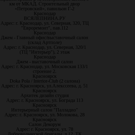
км от МКАД. Строительный двор
«Петровский», павильон Г-2
Краснодар
ВСЯЛЕПНИНА.РУ
Адрес: г. Краснодар, ул. Северная, 320, ТЦ
"Евроремонт", пав.112
Краснодар
Джем - Главный офис/выставочный салон
(склад Артполе)
Адрес: г. Краснодар, ул. Северная, 320/1
(ТЦ "Интерьер"), 2 этаж
Краснодар
Джем - выставочный салон
Адрес: г. Краснодар, ул. Московская 133/1
строение 2.
Красноярск
Doka Pola / Interior-Club (2 салона)
Адрес: г. Красноярск, ул.Алекссеева, д. 51
Красноярск
Архитек дизайн студия
Адрес: г. Красноярск, ул. Бограда 113
Красноярск
Интерьерный салон "Палладио"
Адрес: г. Красноярск, ул. Молокова, 28
Красноярск
Салон Декорум
Адрес: г. Красноярск, ул. 78
Добровольческой бригады, д.12, ТК