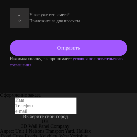
У вас уже есть смета?
Приложите ее для просчета
Нажимая кнопку, вы принимаете
условия пользовательского
соглашения
Оформление заказа
Выберите свой город
UK
3D Wall Panel Company
Адрес: Unit 1 Nelsons Transport Yard, Halifax
Road Cross Roads, Keighley, West Yorkshire,