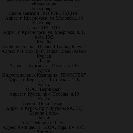
«Командор»
Красноярск
Салон-магазин "КОЛОРСТУДИЯ"
Адрес: г. Красноярск, ул.Молокова, 40
Красноярск
салон АРТ-ТОН
Адрес: г. Красноярск, ул. Маерчака, д. 1,
пом. 19/2
Кувейт
Exotic International General Trading Kuwait
Адрес: P.O. Box 3507, Jeddah, Saudi Arabia
Курган
Декор
Адрес: г. Курган, ул. Гоголя, д.128
Курск
Индустриальная Компания "ПРОМТЕХ"
Адрес: г. Курск, ул. Литовская, 12В
Курск
ООО "Вернисаж"
Адрес: г. Курск, пр-т Победы, д.10
Курск
Салон "Doka Design"
Адрес: г. Курск, пр-т Дружбы 9А, ТЦ
Европа 1 этаж
Латвия
SIA "Dekoplast" Latvia
Адрес: Piedrujas 11 - 203A, Riga, LV-1073
Липецк