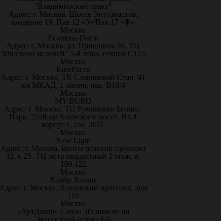
"Владимирский тракт"
Адрес: г. Москва, Шоссе Энтузиастов,
владение 19, Пав.12 «З»/Пав.17 «Ф»
Москва
Ecumena-Decor
Адрес: г. Москва, ул. Пришвина 26, ТЦ
"Миллион мелочей" 1-й этаж, секция С17/2
Москва
EuroPlit.ru
Адрес: г. Москва, ТК Славянский Стан, 41
км МКАД, 1 линия, пав. В19/4
Москва
MY-BURO
Адрес: г. Москва, ТЦ Румянцево Бизнес-
Парк. 22ой км Киевского шоссе. Вл.4
корпус Г, сек. 207Г
Москва
New Light
Адрес: г. Москва, Волгоградский проспект
32, к 25. ТЦ метр квадратный 2 этаж, п.
199-122
Москва
Nobby Rooms
Адрес: г. Москва, Ленинский проспект, дом
119
Москва
«АртДекор» Салон 3D панели на
Экспострой (стенд 62)