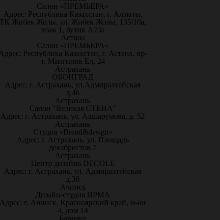
Салон «ПРЕМЬЕРА»
Адрес: Республика Казахстан, г. Алматы,
ТК Жибек Жолы, ул. Жибек Жолы, 135/10а,
этаж 1, бутик А23а
Астана
Салон «ПРЕМЬЕРА»
Адрес: Республика Казахстан, г. Астана, пр-
т. Мангилик Ел, 24
Астрахань
ОБОИГРАД
Адрес: г. Астрахань, ул.Адмиралтейская
д.46
Астрахань
Салон "Великая СТЕНА"
Адрес: г. Астрахань, ул. Ахшарумова, д. 52
Астрахань
Студия «Brend&design»
Адрес: г. Астрахань, ул. Площадь
декабристов 7
Астрахань
Центр дизайна DECOLE
Адрес: г. Астрахань, ул. Адмиралтейская
д.30
Ачинск
Дизайн-студия ИРМА
Адрес: г. Ачинск, Красноярский край, м-он
4, дом 14
Барнаул