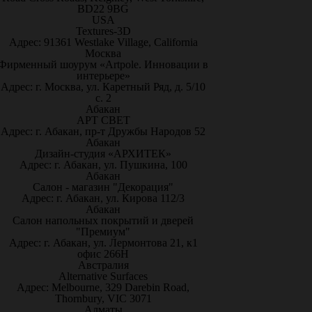
BD22 9BG
USA
Textures-3D
Адрес: 91361 Westlake Village, California
Москва
Фирменный шоурум «Artpole. Инновации в
интерьере»
Адрес: г. Москва, ул. Каретный Ряд, д. 5/10
с. 2
Абакан
АРТ СВЕТ
Адрес: г. Абакан, пр-т Дружбы Народов 52
Абакан
Дизайн-студия «АРХИТЕК»
Адрес: г. Абакан, ул. Пушкина, 100
Абакан
Салон - магазин "Декорация"
Адрес: г. Абакан, ул. Кирова 112/3
Абакан
Салон напольных покрытий и дверей
"Премиум"
Адрес: г. Абакан, ул. Лермонтова 21, к1
офис 266Н
Австралия
Alternative Surfaces
Адрес: Melbourne, 329 Darebin Road,
Thornbury, VIC 3071
Алматы