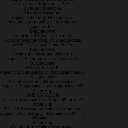
Александра Корсунова, 28А
Великий Новгород
Шоу-рум Терминал
Адрес: г. Великий Новгород ул.
Федоровский ручей 2/13 внутренняя
парковка Диеза
Владивосток
АртДекор-ДВ (склад Артполе)
Адрес: г. Владивосток, ул. Бородинская
46/50 ТЦ "Альянс", пав. № 26
Владивосток
Студия интерьерных решений
Адрес: г. Владивосток, ул. Гоголя, 30
Владикавказ
DESIGN MARKET
Адрес: г. Владикавказ, ул. Первомайская, 28
Владикавказ
Салон-магазин «Лепные Декоры»
Адрес: г. Владикавказ, ул. Ардонская, 182
Владимир
OMEGA SALON
Адрес: г. Владимир, ул. Мира, 49, пом. 20
Владимир
PILLAR Магазин чистовых материалов
Адрес: г. Владимир, ул. Куйбышева 28е ТЦ
«Подкова»
Владимир
Салон «Философия Интерьера»