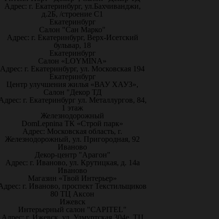
Адрес: г. Екатеринбург, ул.Бахчиванджи,
д.2Б, /строение С1
Екатеринбург
Салон "Сан Марко"
Адрес: г. Екатеринбург, Верх-Исетский
бульвар, 18
Екатеринбург
Салон «LOYMINA»
Адрес: г. Екатеринбург, ул. Московская 194
Екатеринбург
Центр улучшения жилья «ВАУ ХАУЗ»,
Салон "Декор ТД
Адрес: г. Екатеринбург ул. Металлургов, 84,
1 этаж
Железнодорожный
DomLepnina ТК «Строй парк»
Адрес: Московская область, г.
Железнодорожный, ул. Пригородная, 92
Иваново
Декор-центр "Арагон"
Адрес: г. Иваново, ул. Крутицкая, д. 14а
Иваново
Магазин «Твой Интерьер»
Адрес: г. Иваново, проспект Текстильщиков
80 ТЦ Аксон
Ижевск
Интерьерный салон "CAPITEL"
Адрес: г. Ижевск, ул. Удмуртская 304е, ТЦ