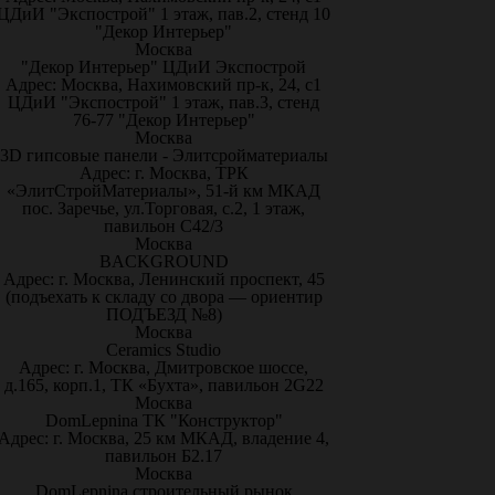
ЦДиИ "Экспострой" 1 этаж, пав.2, стенд 10
"Декор Интерьер"
Москва
"Декор Интерьер" ЦДиИ Экспострой
Адрес: Москва, Нахимовский пр-к, 24, с1
ЦДиИ "Экспострой" 1 этаж, пав.3, стенд
76-77 "Декор Интерьер"
Москва
3D гипсовые панели - Элитсройматериалы
Адрес: г. Москва, ТРК
«ЭлитСтройМатериалы», 51-й км МКАД
пос. Заречье, ул.Торговая, с.2, 1 этаж,
павильон С42/3
Москва
BACKGROUND
Адрес: г. Москва, Ленинский проспект, 45
(подъехать к складу со двора — ориентир
ПОДЪЕЗД №8)
Москва
Ceramics Studio
Адрес: г. Москва, Дмитровское шоссе,
д.165, корп.1, ТК «Бухта», павильон 2G22
Москва
DomLepnina ТК "Конструктор"
Адрес: г. Москва, 25 км МКАД, владение 4,
павильон Б2.17
Москва
DomLepnina строительный рынок