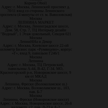
Корнер Oboi1
Адрес: г. Москва, Ленинский проспект д.
70/11 вход со стороны Ленинского
проспекта (4 минуты от ст. м. Вавиловская)
Москва
ЛЕПНИНА МАРКЕТ
Адрес: г. Москва, Ленинградское шоссе,
Дом. 58, Стр. 7, ТЦ Интерьер дизайн
"Водный", 1 Этаж цокольный, Секция 021
Москва
ЛепниННа и Декор
Адрес: г. Москва, Киевское шоссе 22-ой
километр Бизнес парк «Румянцево», корпус
«Г», вход 9, павильон Г246/1
Москва
Лепнина
Адрес: г. Москва, ТЦ Петровский,
павильоны А-44, В-42, Г-34. МО,
Красногорский р-н, Новорижское шоссе, 9
км от МКАД
Москва
Лепнина, Фрески (Волоколамское ш.)
Адрес: г. Москва, Волоколамское ш., 103,
пав. Б-7
Москва
Лепнина, Фрески (Новорижское шоссе)
Адрес: г. Москва, Новорижское шоссе, 26-й
километр, с2, пав. Д-23 и А-2