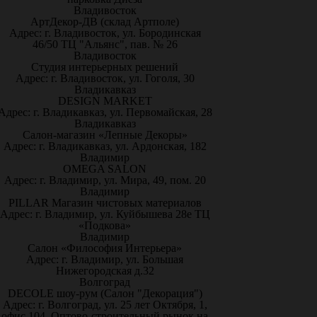
Владивосток
АртДекор-ДВ (склад Артполе)
Адрес: г. Владивосток, ул. Бородинская
46/50 ТЦ "Альянс", пав. № 26
Владивосток
Студия интерьерных решений
Адрес: г. Владивосток, ул. Гоголя, 30
Владикавказ
DESIGN MARKET
Адрес: г. Владикавказ, ул. Первомайская, 28
Владикавказ
Салон-магазин «Лепные Декоры»
Адрес: г. Владикавказ, ул. Ардонская, 182
Владимир
OMEGA SALON
Адрес: г. Владимир, ул. Мира, 49, пом. 20
Владимир
PILLAR Магазин чистовых материалов
Адрес: г. Владимир, ул. Куйбышева 28е ТЦ
«Подкова»
Владимир
Салон «Философия Интерьера»
Адрес: г. Владимир, ул. Большая
Нижегородская д.32
Волгоград
DECOLE шоу-рум (Салон "Декорация")
Адрес: г. Волгоград, ул. 25 лет Октября, 1,
офис 104. Оптово-строительный рынок на