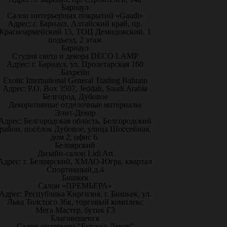
Барнаул
Салон интерьерных покрытий «Gaudi»
Адрес: г. Барнаул, Алтайский край, пр.
Красноармейский 15, ТОЦ Демидовский, 1
подъезд, 2 этаж
Барнаул
Студия света и декора DECO LAMP
Адрес: г. Барнаул, ул. Пролетарская 160
Бахрейн
Exotic International General Trading Bahrain
Адрес: P.O. Box 3507, Jeddah, Saudi Arabia
Белгород, Дубовое
Декоративные отделочные материалы
Элит-Декор
Адрес: Белгородская область, Белгородский
район, посёлок Дубовое, улица Шоссейная,
дом 2, офис 6.
Белоярский
Дизайн-салон Lidi Art
Адрес: г. Белоярский, ХМАО-Югра, квартал
Спортивный,д.4
Бишкек
Салон «ПРЕМЬЕРА»
Адрес: Республика Киргизия, г. Бишкек, ул.
Льва Толстого 36к, торговый комплекс
Мега Мастер, бутик Г3
Благовещенск
Салон интерьера "Буржуа-Декор"