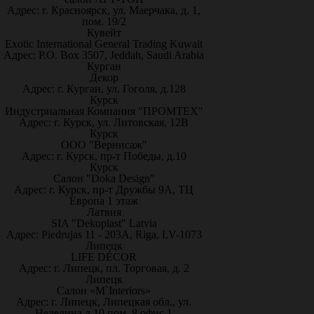
Адрес: г. Красноярск, ул. Маерчака, д. 1,
пом. 19/2
Кувейт
Exotic International General Trading Kuwait
Адрес: P.O. Box 3507, Jeddah, Saudi Arabia
Курган
Декор
Адрес: г. Курган, ул. Гоголя, д.128
Курск
Индустриальная Компания "ПРОМТЕХ"
Адрес: г. Курск, ул. Литовская, 12В
Курск
ООО "Вернисаж"
Адрес: г. Курск, пр-т Победы, д.10
Курск
Салон "Doka Design"
Адрес: г. Курск, пр-т Дружбы 9А, ТЦ
Европа 1 этаж
Латвия
SIA "Dekoplast" Latvia
Адрес: Piedrujas 11 - 203A, Riga, LV-1073
Липецк
LIFE DÉCOR
Адрес: г. Липецк, пл. Торговая, д. 2
Липецк
Салон «M`Interiors»
Адрес: г. Липецк, Липецкая обл., ул.
Неделина д.10 пом. 8 офис 1