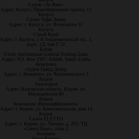
Салон «Ле Вин»
Адрес: Калуга, Правобережный проезд, 13
Калуга
Салон Тефи Декор
Адрес: г. Калуга, ул. Фомушина 31
Калуга
Строй Край
Адрес: г. Калуга, 1-й Академический пр., 5,
корп. 1Д, пав Г-11
Катар
Exotic International General Trading Qatar
Адрес: P.O. Box 3507, Jeddah, Saudi Arabia
Кемерово
студия Гранд Декор
Адрес: г. Кемерово, ул. Черняховского 3
Киров
Акватория
Адрес: Кировская область, Киров, ул.
Милицейская 80
Киров
Компания «Ванная&Комната»
Адрес: г. Киров, ул. Комсомольская, дом 14
Киров
Салон ELETTO
Адрес: г. Киров, ул. Ленина, д. 205, ТЦ
«Green Haus», этаж 2
Коломна
Евро-Краски