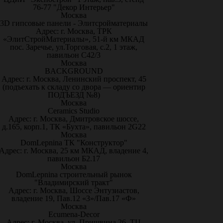
76-77 "Декор Интерьер"
Москва
3D гипсовые панели - Элитсройматериалы
Адрес: г. Москва, ТРК
«ЭлитСтройМатериалы», 51-й км МКАД
пос. Заречье, ул.Торговая, с.2, 1 этаж,
павильон С42/3
Москва
BACKGROUND
Адрес: г. Москва, Ленинский проспект, 45
(подъехать к складу со двора — ориентир
ПОДЪЕЗД №8)
Москва
Ceramics Studio
Адрес: г. Москва, Дмитровское шоссе,
д.165, корп.1, ТК «Бухта», павильон 2G22
Москва
DomLepnina ТК "Конструктор"
Адрес: г. Москва, 25 км МКАД, владение 4,
павильон Б2.17
Москва
DomLepnina строительный рынок
"Владимирский тракт"
Адрес: г. Москва, Шоссе Энтузиастов,
владение 19, Пав.12 «З»/Пав.17 «Ф»
Москва
Ecumena-Decor
Адрес: г. Москва, ул. Пришвина 26, ТЦ