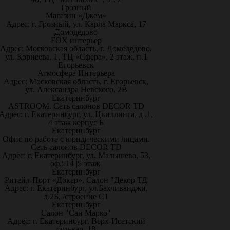
Грозный
Магазин «Джем»
Адрес: г. Грозный, ул. Карла Маркса, 17
Домодедово
FOX интерьер
Адрес: Московская область, г. Домодедово,
ул. Корнеева, 1, ТЦ «Сфера», 2 этаж, п.1
Егорьевск
Атмосфера Интерьера
Адрес: Московская область, г. Егорьевск,
ул. Александра Невского, 2В
Екатеринбург
ASTROOM. Сеть салонов DECOR TD
Адрес: г. Екатеринбург, ул. Цвиллинга, д .1,
4 этаж корпус Б
Екатеринбург
Офис по работе с юридическими лицами.
Сеть салонов DECOR TD
Адрес: г. Екатеринбург, ул. Малышева, 53,
оф.514 |5 этаж|
Екатеринбург
Ритейл-Порт «Докер», Салон "Декор ТД
Адрес: г. Екатеринбург, ул.Бахчиванджи,
д.2Б, /строение С1
Екатеринбург
Салон "Сан Марко"
Адрес: г. Екатеринбург, Верх-Исетский
бульвар, 18