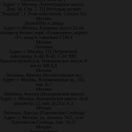
Адрес: г. Москва, Ленинградское шоссе,
Дом. 58, Стр. 7, ТЦ Интерьер дизайн
"Водный", 1 Этаж цокольный, Секция 021
Москва
ЛепниННа и Декор
Адрес: г. Москва, Киевское шоссе 22-ой
километр Бизнес парк «Румянцево», корпус
«Г», вход 9, павильон Г246/1
Москва
Лепнина
Адрес: г. Москва, ТЦ Петровский,
павильоны А-44, В-42, Г-34. МО,
Красногорский р-н, Новорижское шоссе, 9
км от МКАД
Москва
Лепнина, Фрески (Волоколамское ш.)
Адрес: г. Москва, Волоколамское ш., 103,
пав. Б-7
Москва
Лепнина, Фрески (Новорижское шоссе)
Адрес: г. Москва, Новорижское шоссе, 26-й
километр, с2, пав. Д-23 и А-2
Москва
Лепнина, Фрески (Павловская Слобода)
Адрес: г. Москва, ул. Ленина, 76/2, село
Павловская Слобода, пав. 19-21
Москва
Лепной Декор