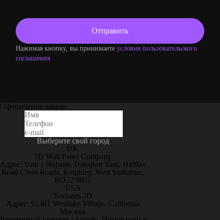
Нажимая кнопку, вы принимаете
условия пользовательского
соглашения
Оформление заказа
Выберите свой город
UK
3D Wall Panel Company
Адрес: Unit 1 Nelsons Transport Yard, Halifax
Road Cross Roads, Keighley, West Yorkshire,
BD22 9BG
USA
Textures-3D
Адрес: 91361 Westlake Village, California
Москва
Фирменный шоурум «Artpole. Инновации в