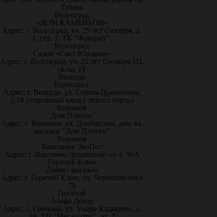
Тулака
Волгоград
«ДОМ КАМЕНЬОН»
Адрес: г. Волгоград, ул. 25 лет Октября, д.
1, стр. 1, ТК "Фаворит".
Волгоград
Салон «Свет Южанки»
Адрес: г. Волгоград, ул. 25 лет Октября 1Ц,
склад ТР
Вологда
Европласт
Адрес: г. Вологда, ул. Сергея Преминина,
д.10 (отдельный вход с левого торца)
Воронеж
"Дом Плитки"
Адрес: г. Воронеж. ул. Донбасская, дом 44,
магазин "Дом Плитки"
Воронеж
Компания ЭкоПол
Адрес: г. Воронеж, Ленинский пр-т, 96А
Горячий Ключ
Джем - магазин
Адрес: г. Горячий Ключ, ул. Черняховского
79
Грозный
Альфа Декор
Адрес: г. Грозный, ул. Умара Кадырова, д.
48, ТЦ "Мегаполис", эт. 2