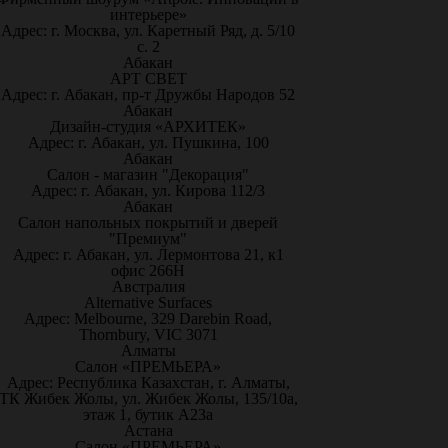
интерьере»
Адрес: г. Москва, ул. Каретный Ряд, д. 5/10
с. 2
Абакан
АРТ СВЕТ
Адрес: г. Абакан, пр-т Дружбы Народов 52
Абакан
Дизайн-студия «АРХИТЕК»
Адрес: г. Абакан, ул. Пушкина, 100
Абакан
Салон - магазин "Декорация"
Адрес: г. Абакан, ул. Кирова 112/3
Абакан
Салон напольных покрытий и дверей
"Премиум"
Адрес: г. Абакан, ул. Лермонтова 21, к1
офис 266Н
Австралия
Alternative Surfaces
Адрес: Melbourne, 329 Darebin Road,
Thornbury, VIC 3071
Алматы
Салон «ПРЕМЬЕРА»
Адрес: Республика Казахстан, г. Алматы,
ТК Жибек Жолы, ул. Жибек Жолы, 135/10а,
этаж 1, бутик А23а
Астана
Салон «ПРЕМЬЕРА»