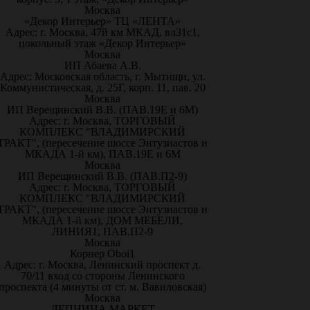
Москва
«Декор Интерьер» ТЦ «ЛЕНТА»
Адрес: г. Москва, 47й км МКАД, вл31с1,
цокольный этаж «Декор Интерьер»
Москва
ИП Абаева А.В.
Адрес: Московская область, г. Мытищи, ул.
Коммунистическая, д. 25Г, корп. 11, пав. 20
Москва
ИП Верещинский В.В. (ПАВ.19Е и 6М)
Адрес: г. Москва, ТОРГОВЫЙ
КОМПЛЕКС "ВЛАДИМИРСКИЙ
ТРАКТ", (пересечение шоссе Энтузиастов и
МКАДА 1-й км), ПАВ.19Е и 6М
Москва
ИП Верещинский В.В. (ПАВ.П2-9)
Адрес: г. Москва, ТОРГОВЫЙ
КОМПЛЕКС "ВЛАДИМИРСКИЙ
ТРАКТ", (пересечение шоссе Энтузиастов и
МКАДА 1-й км), ДОМ МЕБЕЛИ,
ЛИНИЯ1, ПАВ.П2-9
Москва
Корнер Oboi1
Адрес: г. Москва, Ленинский проспект д.
70/11 вход со стороны Ленинского
проспекта (4 минуты от ст. м. Вавиловская)
Москва
ЛЕПНИНА МАРКЕТ