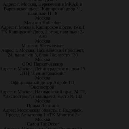
Адрес: г. Москва, Пересечение МКАД и
Варшавское ш-се, "Каширский двор 3",
павильон П - 8
Москва
Магазин Holicolors
Адрес: г. Москва, Каширское шоссе, 19 к.1
ТК Каширский Двор, 2 этаж, павильон 2-
А30
Москва
Магазин Sherwinstore
Адрес: г. Москва, Нахимовский проспект,
24, павильон 3, блок 10с, место 130
Москва
ООО Паркет-Авeню
Адрес: г. Москва, Ленинградское ш, дом 25.
ДТЦ "Ленинградский"
Москва
Официальный дилер Artpole ТЦ
"Экспострой"
Адрес: г. Москва, Нахимовский пр-т, 24 ТЦ
"Экспострой", павильон 2, место № 143
Москва
Прима Лепнина
Адрес: Московская область, г. Подольск,
Проезд Авиаторов 1 «ТК Молоток 2»
Москва
Салон TopDecor
Адрес: г. Москва, ул. Олеко Дундича 25