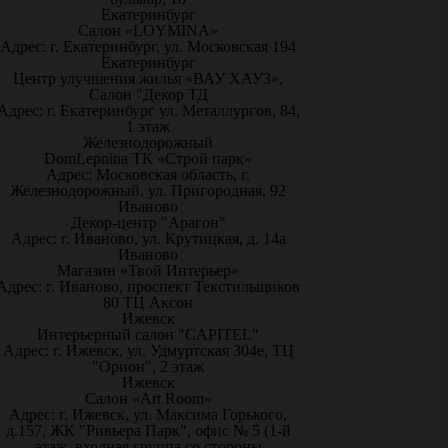
Екатеринбург
Салон «LOYMINA»
Адрес: г. Екатеринбург, ул. Московская 194
Екатеринбург
Центр улучшения жилья «ВАУ ХАУЗ»,
Салон "Декор ТД
Адрес: г. Екатеринбург ул. Металлургов, 84,
1 этаж
Железнодорожный
DomLepnina ТК «Строй парк»
Адрес: Московская область, г.
Железнодорожный, ул. Пригородная, 92
Иваново
Декор-центр "Арагон"
Адрес: г. Иваново, ул. Крутицкая, д. 14а
Иваново
Магазин «Твой Интерьер»
Адрес: г. Иваново, проспект Текстильщиков
80 ТЦ Аксон
Ижевск
Интерьерный салон "CAPITEL"
Адрес: г. Ижевск, ул. Удмуртская 304е, ТЦ
"Орион", 2 этаж
Ижевск
Салон «Art Room»
Адрес: г. Ижевск, ул. Максима Горького,
д.157, ЖК "Ривьера Парк", офис № 5 (1-й
этаж, входная группа со стороны