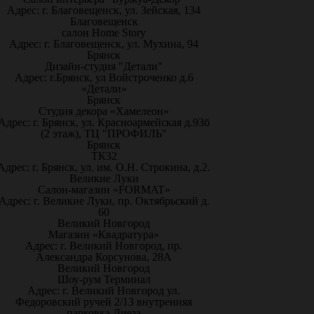
Адрес: г. Благовещенск, ул. Зейская, 134
Благовещенск
салон Home Story
Адрес: г. Благовещенск, ул. Мухина, 94
Брянск
Дизайн-студия "Детали"
Адрес: г.Брянск, ул Войстроченко д.6
«Детали»
Брянск
Студия декора «Хамелеон»
Адрес: г. Брянск, ул. Красноармейская д.93б
(2 этаж), ТЦ "ПРОФИЛЬ"
Брянск
ТК32
Адрес: г. Брянск, ул. им. О.Н. Строкина, д.2.
Великие Луки
Салон-магазин «FORMAT»
Адрес: г. Великие Луки, пр. Октябрьский д.
60
Великий Новгород
Магазин «Квадратура»
Адрес: г. Великий Новгород, пр.
Александра Корсунова, 28А
Великий Новгород
Шоу-рум Терминал
Адрес: г. Великий Новгород ул.
Федоровский ручей 2/13 внутренняя
парковка Диеза