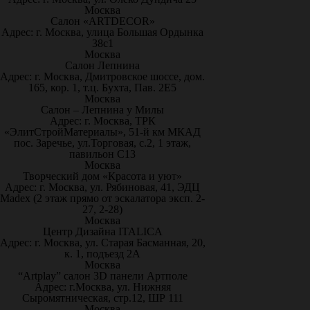
Москва
Салон «ARTDECOR»
Адрес: г. Москва, улица Большая Ордынка
38с1
Москва
Салон Лепнина
Адрес: г. Москва, Дмитровское шоссе, дом.
165, кор. 1, т.ц. Бухта, Пав. 2Е5
Москва
Салон – Лепнина у Милы
Адрес: г. Москва, ТРК
«ЭлитСтройМатериалы», 51-й км МКАД
пос. Заречье, ул.Торговая, с.2, 1 этаж,
павильон С13
Москва
Творческий дом «Красота и уют»
Адрес: г. Москва, ул. Рябиновая, 41, ЭДЦ
Madex (2 этаж прямо от эскалатора эксп. 2-
27, 2-28)
Москва
Центр Дизайна ITALICA
Адрес: г. Москва, ул. Старая Басманная, 20,
к. 1, подъезд 2А
Москва
“Artplay” салон 3D панели Артполе
Адрес: г.Москва, ул. Нижняя
Сыромятническая, стр.12, ШР 111
Москва