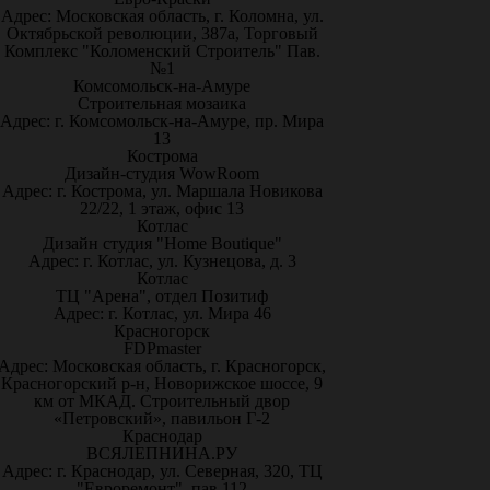
Адрес: Московская область, г. Коломна, ул.
Октябрьской революции, 387а, Торговый
Комплекс "Коломенский Строитель" Пав.
№1
Комсомольск-на-Амуре
Строительная мозаика
Адрес: г. Комсомольск-на-Амуре, пр. Мира
13
Кострома
Дизайн-студия WowRoom
Адрес: г. Кострома, ул. Маршала Новикова
22/22, 1 этаж, офис 13
Котлас
Дизайн студия "Home Boutique"
Адрес: г. Котлас, ул. Кузнецова, д. 3
Котлас
ТЦ "Арена", отдел Позитиф
Адрес: г. Котлас, ул. Мира 46
Красногорск
FDPmaster
Адрес: Московская область, г. Красногорск,
Красногорский р-н, Новорижское шоссе, 9
км от МКАД. Строительный двор
«Петровский», павильон Г-2
Краснодар
ВСЯЛЕПНИНА.РУ
Адрес: г. Краснодар, ул. Северная, 320, ТЦ
"Евроремонт", пав.112