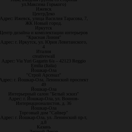
ул.Максима Горького)
Ижевск
ЦентрДеко
Адрес: Ижевск, улица Василия Тарасова, 7,
ЖК Новый город.
Иркутск
Центр дизайна и комплектации интерьеров
"Красная Линия"
Адрес: г. Иркутск, ул. Юрия Левитанского,
4
Италия
creativewall
Адрес: Via Yuri Gagarin 6/a – 42123 Reggio
Emilia (Italia)
Йошкар-Ола
"Строй Арсенал"
Адрес: г. Йошкар-Ола, Ленинский проспект
49
Йошкар-Ола
Интерьерный салон "Белый эскиз"
Адрес: г. Йошкар-Ола, ул. Воинов-
Интернационалистов, д. 36
Йошкар-Ола
Торговый дом "Сайвер"
Адрес: г. Йошкар-Ола, ул. Ленинский пр-т,
д.8
Казань
Лепной Декор