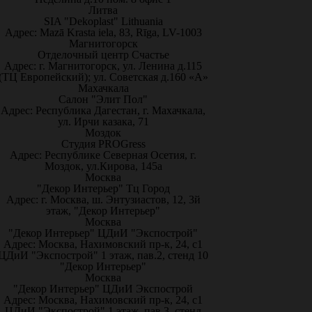
Литва
SIA "Dekoplast" Lithuania
Адрес: Mazā Krasta iela, 83, Rīga, LV-1003
Магнитогорск
Отделочный центр Счастье
Адрес: г. Магнитогорск, ул. Ленина д.115
(ТЦ Европейский); ул. Советская д.160 «А»
Махачкала
Салон "Элит Пол"
Адрес: Республика Дагестан, г. Махачкала,
ул. Ирчи казака, 71
Моздок
Студия PROGress
Адрес: Республике Северная Осетия, г.
Моздок, ул.Кирова, 145а
Москва
"Декор Интерьер" Тц Город
Адрес: г. Москва, ш. Энтузиастов, 12, 3й
этаж, "Декор Интерьер"
Москва
"Декор Интерьер" ЦДиИ "Экспострой"
Адрес: Москва, Нахимовский пр-к, 24, с1
ЦДиИ "Экспострой" 1 этаж, пав.2, стенд 10
"Декор Интерьер"
Москва
"Декор Интерьер" ЦДиИ Экспострой
Адрес: Москва, Нахимовский пр-к, 24, с1
ЦДиИ "Экспострой" 1 этаж, пав.3, стенд