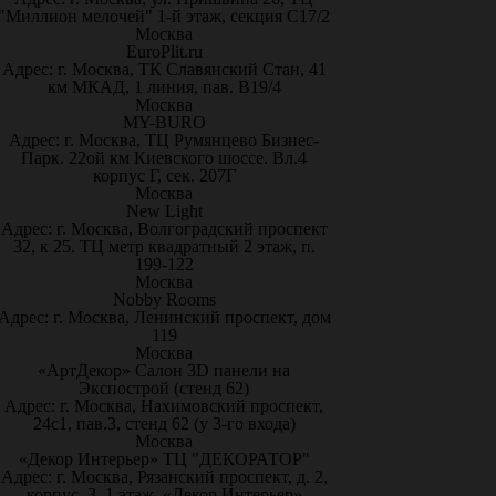
"Миллион мелочей" 1-й этаж, секция С17/2
Москва
EuroPlit.ru
Адрес: г. Москва, ТК Славянский Стан, 41
км МКАД, 1 линия, пав. В19/4
Москва
MY-BURO
Адрес: г. Москва, ТЦ Румянцево Бизнес-
Парк. 22ой км Киевского шоссе. Вл.4
корпус Г, сек. 207Г
Москва
New Light
Адрес: г. Москва, Волгоградский проспект
32, к 25. ТЦ метр квадратный 2 этаж, п.
199-122
Москва
Nobby Rooms
Адрес: г. Москва, Ленинский проспект, дом
119
Москва
«АртДекор» Салон 3D панели на
Экспострой (стенд 62)
Адрес: г. Москва, Нахимовский проспект,
24с1, пав.3, стенд 62 (у 3-го входа)
Москва
«Декор Интерьер» ТЦ "ДЕКОРАТОР"
Адрес: г. Москва, Рязанский проспект, д. 2,
корпус. 3, 1 этаж, «Декор Интерьер»