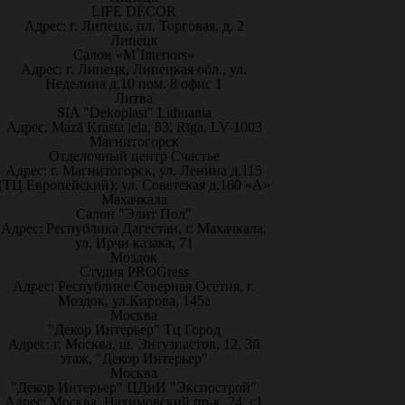
LIFE DÉCOR
Адрес: г. Липецк, пл. Торговая, д. 2
Липецк
Салон «M`Interiors»
Адрес: г. Липецк, Липецкая обл., ул.
Неделина д.10 пом. 8 офис 1
Литва
SIA "Dekoplast" Lithuania
Адрес: Mazā Krasta iela, 83, Rīga, LV-1003
Магнитогорск
Отделочный центр Счастье
Адрес: г. Магнитогорск, ул. Ленина д.115
(ТЦ Европейский); ул. Советская д.160 «А»
Махачкала
Салон "Элит Пол"
Адрес: Республика Дагестан, г. Махачкала,
ул. Ирчи казака, 71
Моздок
Студия PROGress
Адрес: Республике Северная Осетия, г.
Моздок, ул.Кирова, 145а
Москва
"Декор Интерьер" Тц Город
Адрес: г. Москва, ш. Энтузиастов, 12, 3й
этаж, "Декор Интерьер"
Москва
"Декор Интерьер" ЦДиИ "Экспострой"
Адрес: Москва, Нахимовский пр-к, 24, с1