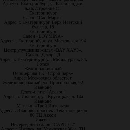
Адрес: г. Екатеринбург, ул.Бахчиванджи,
д.2Б, /строение С1
Екатеринбург
Салон "Сан Марко"
Адрес: г. Екатеринбург, Верх-Исетский
бульвар, 18
Екатеринбург
Салон «LOYMINA»
Адрес: г. Екатеринбург, ул. Московская 194
Екатеринбург
Центр улучшения жилья «ВАУ ХАУЗ»,
Салон "Декор ТД
Адрес: г. Екатеринбург ул. Металлургов, 84,
1 этаж
Железнодорожный
DomLepnina ТК «Строй парк»
Адрес: Московская область, г.
Железнодорожный, ул. Пригородная, 92
Иваново
Декор-центр "Арагон"
Адрес: г. Иваново, ул. Крутицкая, д. 14а
Иваново
Магазин «Твой Интерьер»
Адрес: г. Иваново, проспект Текстильщиков
80 ТЦ Аксон
Ижевск
Интерьерный салон "CAPITEL"
Адрес: г. Ижевск, ул. Удмуртская 304е, ТЦ