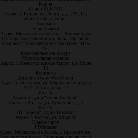
Киров
Салон ELETTO
Адрес: г. Киров, ул. Ленина, д. 205, ТЦ
«Green Haus», этаж 2
Коломна
Евро-Краски
Адрес: Московская область, г. Коломна, ул.
Октябрьской революции, 387а, Торговый
Комплекс "Коломенский Строитель" Пав.
№1
Комсомольск-на-Амуре
Строительная мозаика
Адрес: г. Комсомольск-на-Амуре, пр. Мира
13
Кострома
Дизайн-студия WowRoom
Адрес: г. Кострома, ул. Маршала Новикова
22/22, 1 этаж, офис 13
Котлас
Дизайн студия "Home Boutique"
Адрес: г. Котлас, ул. Кузнецова, д. 3
Котлас
ТЦ "Арена", отдел Позитиф
Адрес: г. Котлас, ул. Мира 46
Красногорск
FDPmaster
Адрес: Московская область, г. Красногорск,
Красногорский р-н, Новорижское шоссе, 9