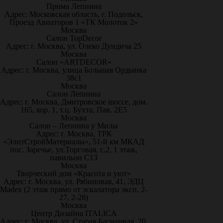
Прима Лепнина
Адрес: Московская область, г. Подольск,
Проезд Авиаторов 1 «ТК Молоток 2»
Москва
Салон TopDecor
Адрес: г. Москва, ул. Олеко Дундича 25
Москва
Салон «ARTDECOR»
Адрес: г. Москва, улица Большая Ордынка
38с1
Москва
Салон Лепнина
Адрес: г. Москва, Дмитровское шоссе, дом.
165, кор. 1, т.ц. Бухта, Пав. 2Е5
Москва
Салон – Лепнина у Милы
Адрес: г. Москва, ТРК
«ЭлитСтройМатериалы», 51-й км МКАД
пос. Заречье, ул.Торговая, с.2, 1 этаж,
павильон С13
Москва
Творческий дом «Красота и уют»
Адрес: г. Москва, ул. Рябиновая, 41, ЭДЦ
Madex (2 этаж прямо от эскалатора эксп. 2-
27, 2-28)
Москва
Центр Дизайна ITALICA
Адрес: г. Москва, ул. Старая Басманная, 20,