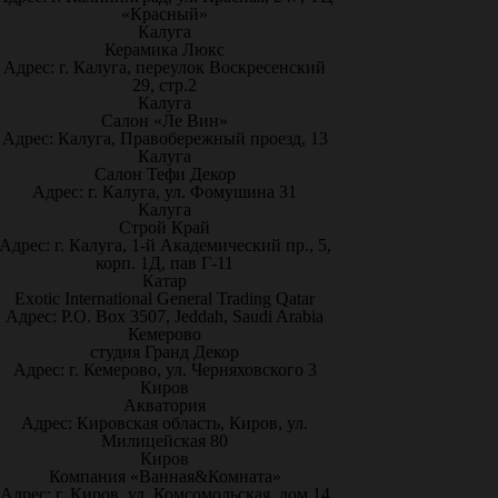
«Красный»
Калуга
Керамика Люкс
Адрес: г. Калуга, переулок Воскресенский
29, стр.2
Калуга
Салон «Ле Вин»
Адрес: Калуга, Правобережный проезд, 13
Калуга
Салон Тефи Декор
Адрес: г. Калуга, ул. Фомушина 31
Калуга
Строй Край
Адрес: г. Калуга, 1-й Академический пр., 5,
корп. 1Д, пав Г-11
Катар
Exotic International General Trading Qatar
Адрес: P.O. Box 3507, Jeddah, Saudi Arabia
Кемерово
студия Гранд Декор
Адрес: г. Кемерово, ул. Черняховского 3
Киров
Акватория
Адрес: Кировская область, Киров, ул.
Милицейская 80
Киров
Компания «Ванная&Комната»
Адрес: г. Киров, ул. Комсомольская, дом 14