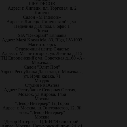
LIFE DÉCOR
Адрес: г. Липецк, пл. Торговая, д. 2
Липецк
Салон «M`Interiors»
Адрес: г. Липецк, Липецкая обл., ул.
Неделина д.10 пом. 8 офис 1
Литва
SIA "Dekoplast" Lithuania
Адрес: Mazā Krasta iela, 83, Rīga, LV-1003
Магнитогорск
Отделочный центр Счастье
Адрес: г. Магнитогорск, ул. Ленина д.115
(ТЦ Европейский); ул. Советская д.160 «А»
Махачкала
Салон "Элит Пол"
Адрес: Республика Дагестан, г. Махачкала,
ул. Ирчи казака, 71
Моздок
Студия PROGress
Адрес: Республике Северная Осетия, г.
Моздок, ул.Кирова, 145а
Москва
"Декор Интерьер" Тц Город
Адрес: г. Москва, ш. Энтузиастов, 12, 3й
этаж, "Декор Интерьер"
Москва
"Декор Интерьер" ЦДиИ "Экспострой"
Адрес: Москва, Нахимовский пр-к, 24, с1