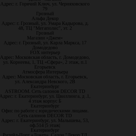
Адрес: г. Горячий Ключ, ул. Черняховского
79
Грозный
Альфа Декор
Адрес: г. Грозный, ул. Умара Кадырова, д.
48, ТЦ "Мегаполис", эт. 2
Грозный
Магазин «Джем»
Адрес: г. Грозный, ул. Карла Маркса, 17
Домодедово
FOX интерьер
Адрес: Московская область, г. Домодедово,
ул. Корнеева, 1, ТЦ «Сфера», 2 этаж, п.1
Егорьевск
Атмосфера Интерьера
Адрес: Московская область, г. Егорьевск,
ул. Александра Невского, 2В
Екатеринбург
ASTROOM. Сеть салонов DECOR TD
Адрес: г. Екатеринбург, ул. Цвиллинга, д .1,
4 этаж корпус Б
Екатеринбург
Офис по работе с юридическими лицами.
Сеть салонов DECOR TD
Адрес: г. Екатеринбург, ул. Малышева, 53,
оф.514 |5 этаж|
Екатеринбург
Ритейл-Порт «Докер», Салон "Декор ТД