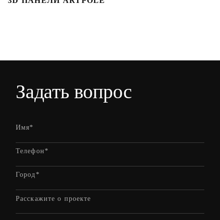
3D ПАНЕЛИ ARTPOLE
Л
Задать вопрос