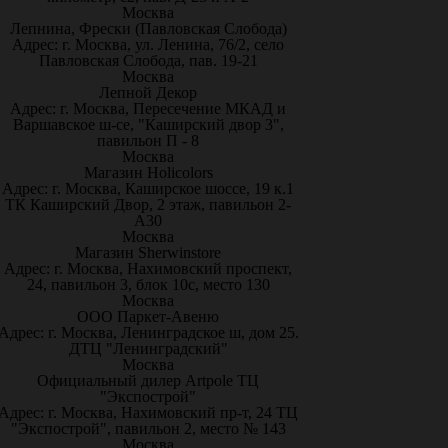
Москва
Лепнина, Фрески (Павловская Слобода)
Адрес: г. Москва, ул. Ленина, 76/2, село
Павловская Слобода, пав. 19-21
Москва
Лепной Декор
Адрес: г. Москва, Пересечение МКАД и
Варшавское ш-се, "Каширский двор 3",
павильон П - 8
Москва
Магазин Holicolors
Адрес: г. Москва, Каширское шоссе, 19 к.1
ТК Каширский Двор, 2 этаж, павильон 2-
А30
Москва
Магазин Sherwinstore
Адрес: г. Москва, Нахимовский проспект,
24, павильон 3, блок 10с, место 130
Москва
ООО Паркет-Авeню
Адрес: г. Москва, Ленинградское ш, дом 25.
ДТЦ "Ленинградский"
Москва
Официальный дилер Artpole ТЦ
"Экспострой"
Адрес: г. Москва, Нахимовский пр-т, 24 ТЦ
"Экспострой", павильон 2, место № 143
Москва