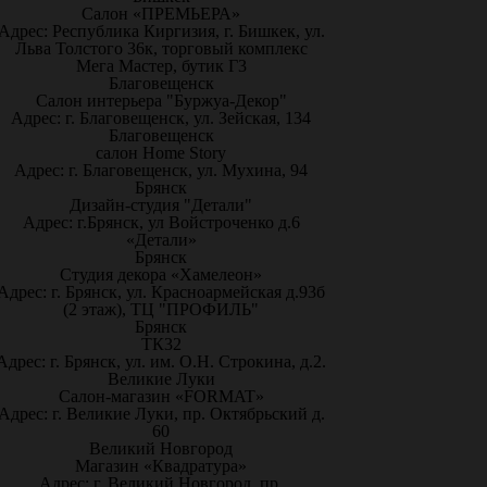
Салон «ПРЕМЬЕРА»
Адрес: Республика Киргизия, г. Бишкек, ул.
Льва Толстого 36к, торговый комплекс
Мега Мастер, бутик Г3
Благовещенск
Салон интерьера "Буржуа-Декор"
Адрес: г. Благовещенск, ул. Зейская, 134
Благовещенск
салон Home Story
Адрес: г. Благовещенск, ул. Мухина, 94
Брянск
Дизайн-студия "Детали"
Адрес: г.Брянск, ул Войстроченко д.6
«Детали»
Брянск
Студия декора «Хамелеон»
Адрес: г. Брянск, ул. Красноармейская д.93б
(2 этаж), ТЦ "ПРОФИЛЬ"
Брянск
ТК32
Адрес: г. Брянск, ул. им. О.Н. Строкина, д.2.
Великие Луки
Салон-магазин «FORMAT»
Адрес: г. Великие Луки, пр. Октябрьский д.
60
Великий Новгород
Магазин «Квадратура»
Адрес: г. Великий Новгород, пр.