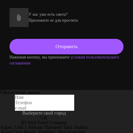
У вас уже есть смета?
Приложите ее для просчета
Нажимая кнопку, вы принимаете
условия пользовательского
соглашения
Оформление заказа
Выберите свой город
UK
3D Wall Panel Company
Адрес: Unit 1 Nelsons Transport Yard, Halifax
Road Cross Roads, Keighley, West Yorkshire,