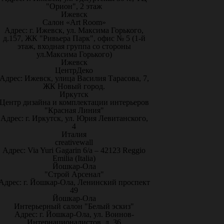
"Орион", 2 этаж
Ижевск
Салон «Art Room»
Адрес: г. Ижевск, ул. Максима Горького,
д.157, ЖК "Ривьера Парк", офис № 5 (1-й
этаж, входная группа со стороны
ул.Максима Горького)
Ижевск
ЦентрДеко
Адрес: Ижевск, улица Василия Тарасова, 7,
ЖК Новый город.
Иркутск
Центр дизайна и комплектации интерьеров
"Красная Линия"
Адрес: г. Иркутск, ул. Юрия Левитанского,
4
Италия
creativewall
Адрес: Via Yuri Gagarin 6/a – 42123 Reggio
Emilia (Italia)
Йошкар-Ола
"Строй Арсенал"
Адрес: г. Йошкар-Ола, Ленинский проспект
49
Йошкар-Ола
Интерьерный салон "Белый эскиз"
Адрес: г. Йошкар-Ола, ул. Воинов-
Интернационалистов, д. 36