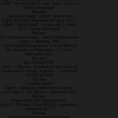
ЦДиИ "Экспострой" 1 этаж, пав.2, стенд 10
"Декор Интерьер"
Москва
"Декор Интерьер" ЦДиИ Экспострой
Адрес: Москва, Нахимовский пр-к, 24, с1
ЦДиИ "Экспострой" 1 этаж, пав.3, стенд
76-77 "Декор Интерьер"
Москва
3D гипсовые панели - Элитсройматериалы
Адрес: г. Москва, ТРК
«ЭлитСтройМатериалы», 51-й км МКАД
пос. Заречье, ул.Торговая, с.2, 1 этаж,
павильон С42/3
Москва
BACKGROUND
Адрес: г. Москва, Ленинский проспект, 45
(подъехать к складу со двора — ориентир
ПОДЪЕЗД №8)
Москва
Ceramics Studio
Адрес: г. Москва, Дмитровское шоссе,
д.165, корп.1, ТК «Бухта», павильон 2G22
Москва
DomLepnina ТК "Конструктор"
Адрес: г. Москва, 25 км МКАД, владение 4,
павильон Б2.17
Москва
DomLepnina строительный рынок