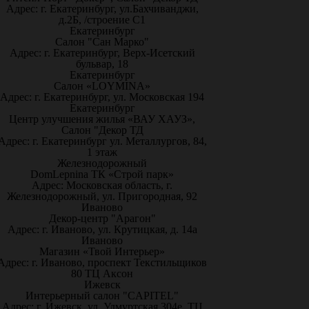
Адрес: г. Екатеринбург, ул.Бахчиванджи,
д.2Б, /строение С1
Екатеринбург
Салон "Сан Марко"
Адрес: г. Екатеринбург, Верх-Исетский
бульвар, 18
Екатеринбург
Салон «LOYMINA»
Адрес: г. Екатеринбург, ул. Московская 194
Екатеринбург
Центр улучшения жилья «ВАУ ХАУЗ»,
Салон "Декор ТД
Адрес: г. Екатеринбург ул. Металлургов, 84,
1 этаж
Железнодорожный
DomLepnina ТК «Строй парк»
Адрес: Московская область, г.
Железнодорожный, ул. Пригородная, 92
Иваново
Декор-центр "Арагон"
Адрес: г. Иваново, ул. Крутицкая, д. 14а
Иваново
Магазин «Твой Интерьер»
Адрес: г. Иваново, проспект Текстильщиков
80 ТЦ Аксон
Ижевск
Интерьерный салон "CAPITEL"
Адрес: г. Ижевск, ул. Удмуртская 304е, ТЦ