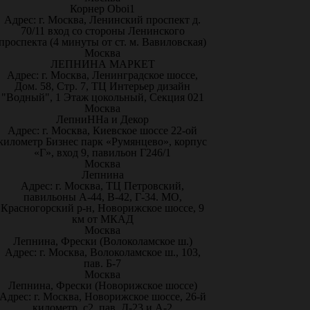
Корнер Oboi1
Адрес: г. Москва, Ленинский проспект д.
70/11 вход со стороны Ленинского
проспекта (4 минуты от ст. м. Вавиловская)
Москва
ЛЕПНИНА МАРКЕТ
Адрес: г. Москва, Ленинградское шоссе,
Дом. 58, Стр. 7, ТЦ Интерьер дизайн
"Водный", 1 Этаж цокольный, Секция 021
Москва
ЛепниННа и Декор
Адрес: г. Москва, Киевское шоссе 22-ой
километр Бизнес парк «Румянцево», корпус
«Г», вход 9, павильон Г246/1
Москва
Лепнина
Адрес: г. Москва, ТЦ Петровский,
павильоны А-44, В-42, Г-34. МО,
Красногорский р-н, Новорижское шоссе, 9
км от МКАД
Москва
Лепнина, Фрески (Волоколамское ш.)
Адрес: г. Москва, Волоколамское ш., 103,
пав. Б-7
Москва
Лепнина, Фрески (Новорижское шоссе)
Адрес: г. Москва, Новорижское шоссе, 26-й
километр, с2, пав. Д-23 и А-2