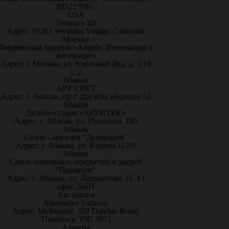
BD22 9BG
USA
Textures-3D
Адрес: 91361 Westlake Village, California
Москва
Фирменный шоурум «Artpole. Инновации в
интерьере»
Адрес: г. Москва, ул. Каретный Ряд, д. 5/10
с. 2
Абакан
АРТ СВЕТ
Адрес: г. Абакан, пр-т Дружбы Народов 52
Абакан
Дизайн-студия «АРХИТЕК»
Адрес: г. Абакан, ул. Пушкина, 100
Абакан
Салон - магазин "Декорация"
Адрес: г. Абакан, ул. Кирова 112/3
Абакан
Салон напольных покрытий и дверей
"Премиум"
Адрес: г. Абакан, ул. Лермонтова 21, к1
офис 266Н
Австралия
Alternative Surfaces
Адрес: Melbourne, 329 Darebin Road,
Thornbury, VIC 3071
Алматы