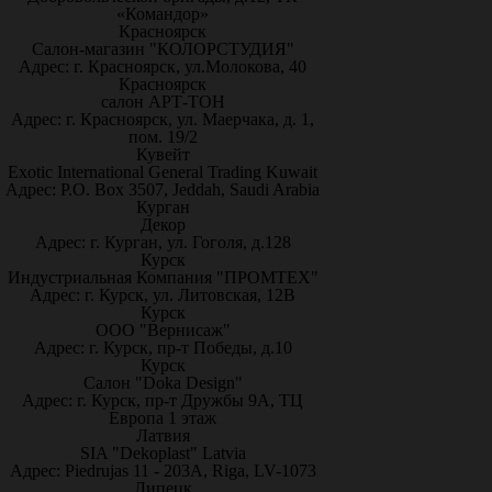
«Командор»
Красноярск
Салон-магазин "КОЛОРСТУДИЯ"
Адрес: г. Красноярск, ул.Молокова, 40
Красноярск
салон АРТ-ТОН
Адрес: г. Красноярск, ул. Маерчака, д. 1,
пом. 19/2
Кувейт
Exotic International General Trading Kuwait
Адрес: P.O. Box 3507, Jeddah, Saudi Arabia
Курган
Декор
Адрес: г. Курган, ул. Гоголя, д.128
Курск
Индустриальная Компания "ПРОМТЕХ"
Адрес: г. Курск, ул. Литовская, 12В
Курск
ООО "Вернисаж"
Адрес: г. Курск, пр-т Победы, д.10
Курск
Салон "Doka Design"
Адрес: г. Курск, пр-т Дружбы 9А, ТЦ
Европа 1 этаж
Латвия
SIA "Dekoplast" Latvia
Адрес: Piedrujas 11 - 203A, Riga, LV-1073
Липецк