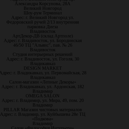
Александра Корсунова, 28А
Великий Новгород
Шоу-рум Терминал
Адрес: г. Великий Новгород ул.
Федоровский ручей 2/13 внутренняя
парковка Диеза
Владивосток
АртДекор-ДВ (склад Артполе)
Адрес: г. Владивосток, ул. Бородинская
46/50 ТЦ "Альянс", пав. № 26
Владивосток
Студия интерьерных решений
Адрес: г. Владивосток, ул. Гоголя, 30
Владикавказ
DESIGN MARKET
Адрес: г. Владикавказ, ул. Первомайская, 28
Владикавказ
Салон-магазин «Лепные Декоры»
Адрес: г. Владикавказ, ул. Ардонская, 182
Владимир
OMEGA SALON
Адрес: г. Владимир, ул. Мира, 49, пом. 20
Владимир
PILLAR Магазин чистовых материалов
Адрес: г. Владимир, ул. Куйбышева 28е ТЦ
«Подкова»
Владимир
Салон «Философия Интерьера»