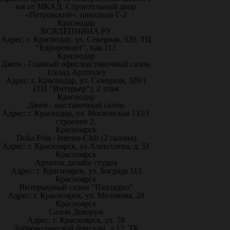
км от МКАД. Строительный двор
«Петровский», павильон Г-2
Краснодар
ВСЯЛЕПНИНА.РУ
Адрес: г. Краснодар, ул. Северная, 320, ТЦ
"Евроремонт", пав.112
Краснодар
Джем - Главный офис/выставочный салон
(склад Артполе)
Адрес: г. Краснодар, ул. Северная, 320/1
(ТЦ "Интерьер"), 2 этаж
Краснодар
Джем - выставочный салон
Адрес: г. Краснодар, ул. Московская 133/1
строение 2.
Красноярск
Doka Pola / Interior-Club (2 салона)
Адрес: г. Красноярск, ул.Алекссеева, д. 51
Красноярск
Архитек дизайн студия
Адрес: г. Красноярск, ул. Бограда 113
Красноярск
Интерьерный салон "Палладио"
Адрес: г. Красноярск, ул. Молокова, 28
Красноярск
Салон Декорум
Адрес: г. Красноярск, ул. 78
Добровольческой бригады, д.12, ТК