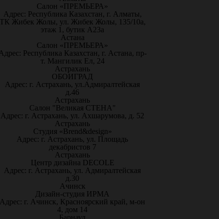
Салон «ПРЕМЬЕРА»
Адрес: Республика Казахстан, г. Алматы,
ТК Жибек Жолы, ул. Жибек Жолы, 135/10а,
этаж 1, бутик А23а
Астана
Салон «ПРЕМЬЕРА»
Адрес: Республика Казахстан, г. Астана, пр-
т. Мангилик Ел, 24
Астрахань
ОБОИГРАД
Адрес: г. Астрахань, ул.Адмиралтейская
д.46
Астрахань
Салон "Великая СТЕНА"
Адрес: г. Астрахань, ул. Ахшарумова, д. 52
Астрахань
Студия «Brend&design»
Адрес: г. Астрахань, ул. Площадь
декабристов 7
Астрахань
Центр дизайна DECOLE
Адрес: г. Астрахань, ул. Адмиралтейская
д.30
Ачинск
Дизайн-студия ИРМА
Адрес: г. Ачинск, Красноярский край, м-он
4, дом 14
Барнаул