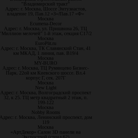
"Владимирский тракт"
Адрес: г. Москва, Шоссе Энтузиастов,
владение 19, Пав.12 «З»/Пав.17 «Ф»
Москва
Ecumena-Decor
Адрес: г. Москва, ул. Пришвина 26, ТЦ
"Миллион мелочей" 1-й этаж, секция С17/2
Москва
EuroPlit.ru
Адрес: г. Москва, ТК Славянский Стан, 41
км МКАД, 1 линия, пав. В19/4
Москва
MY-BURO
Адрес: г. Москва, ТЦ Румянцево Бизнес-
Парк. 22ой км Киевского шоссе. Вл.4
корпус Г, сек. 207Г
Москва
New Light
Адрес: г. Москва, Волгоградский проспект
32, к 25. ТЦ метр квадратный 2 этаж, п.
199-122
Москва
Nobby Rooms
Адрес: г. Москва, Ленинский проспект, дом
119
Москва
«АртДекор» Салон 3D панели на
Экспострой (стенд 62)