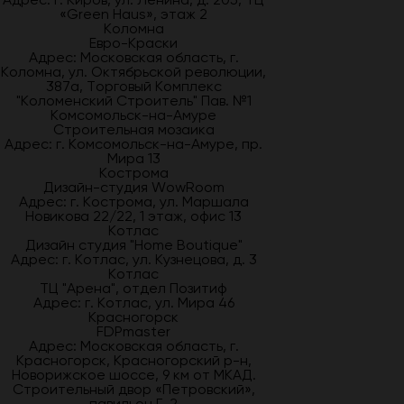
«Green Haus», этаж 2
Коломна
Евро-Краски
Адрес: Московская область, г.
Коломна, ул. Октябрьской революции,
387а, Торговый Комплекс
"Коломенский Строитель" Пав. №1
Комсомольск-на-Амуре
Строительная мозаика
Адрес: г. Комсомольск-на-Амуре, пр.
Мира 13
Кострома
Дизайн-студия WowRoom
Адрес: г. Кострома, ул. Маршала
Новикова 22/22, 1 этаж, офис 13
Котлас
Дизайн студия "Home Boutique"
Адрес: г. Котлас, ул. Кузнецова, д. 3
Котлас
ТЦ "Арена", отдел Позитиф
Адрес: г. Котлас, ул. Мира 46
Красногорск
FDPmaster
Адрес: Московская область, г.
Красногорск, Красногорский р-н,
Новорижское шоссе, 9 км от МКАД.
Строительный двор «Петровский»,
павильон Г-2