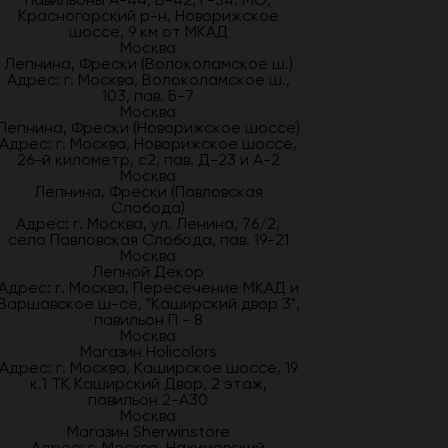
Красногорский р-н, Новорижское
шоссе, 9 км от МКАД
Москва
Лепнина, Фрески (Волоколамское ш.)
Адрес: г. Москва, Волоколамское ш.,
103, пав. Б-7
Москва
Лепнина, Фрески (Новорижское шоссе)
Адрес: г. Москва, Новорижское шоссе,
26-й километр, с2, пав. Д-23 и А-2
Москва
Лепнина, Фрески (Павловская
Слобода)
Адрес: г. Москва, ул. Ленина, 76/2,
село Павловская Слобода, пав. 19-21
Москва
Лепной Декор
Адрес: г. Москва, Пересечение МКАД и
Варшавское ш-се, "Каширский двор 3",
павильон П - 8
Москва
Магазин Holicolors
Адрес: г. Москва, Каширское шоссе, 19
к.1 ТК Каширский Двор, 2 этаж,
павильон 2-А30
Москва
Магазин Sherwinstore
Адрес: г. Москва, Нахимовский