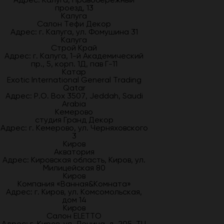
проезд, 13
Калуга
Салон Тефи Декор
Адрес: г. Калуга, ул. Фомушина 31
Калуга
Строй Край
Адрес: г. Калуга, 1-й Академический
пр., 5, корп. 1Д, пав Г-11
Катар
Exotic International General Trading
Qatar
Адрес: P.O. Box 3507, Jeddah, Saudi
Arabia
Кемерово
студия Гранд Декор
Адрес: г. Кемерово, ул. Черняховского
3
Киров
Акватория
Адрес: Кировская область, Киров, ул.
Милицейская 80
Киров
Компания «Ванная&Комната»
Адрес: г. Киров, ул. Комсомольская,
дом 14
Киров
Салон ELETTO
Адрес: г. Киров, ул. Ленина, д. 205, ТЦ