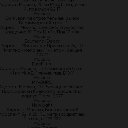
Адрес: г. Москва, 25 км МКАД, владение
4, павильон Б2.17
Москва
DomLepnina строительный рынок
"Владимирский тракт"
Адрес: г. Москва, Шоссе Энтузиастов,
владение 19, Пав.12 «З»/Пав.17 «Ф»
Москва
Ecumena-Decor
Адрес: г. Москва, ул. Пришвина 26, ТЦ
"Миллион мелочей" 1-й этаж, секция
С17/2
Москва
EuroPlit.ru
Адрес: г. Москва, ТК Славянский Стан,
41 км МКАД, 1 линия, пав. В19/4
Москва
MY-BURO
Адрес: г. Москва, ТЦ Румянцево Бизнес-
Парк. 22ой км Киевского шоссе. Вл.4
корпус Г, сек. 207Г
Москва
New Light
Адрес: г. Москва, Волгоградский
проспект 32, к 25. ТЦ метр квадратный
2 этаж, п. 199-122
Москва
Nobby Rooms