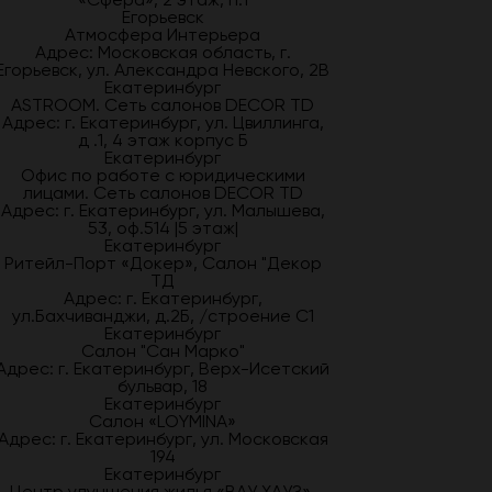
Егорьевск
Атмосфера Интерьера
Адрес: Московская область, г.
Егорьевск, ул. Александра Невского, 2В
Екатеринбург
ASTROOM. Сеть салонов DECOR TD
Адрес: г. Екатеринбург, ул. Цвиллинга,
д .1, 4 этаж корпус Б
Екатеринбург
Офис по работе с юридическими
лицами. Сеть салонов DECOR TD
Адрес: г. Екатеринбург, ул. Малышева,
53, оф.514 |5 этаж|
Екатеринбург
Ритейл-Порт «Докер», Салон "Декор
ТД
Адрес: г. Екатеринбург,
ул.Бахчиванджи, д.2Б, /строение С1
Екатеринбург
Салон "Сан Марко"
Адрес: г. Екатеринбург, Верх-Исетский
бульвар, 18
Екатеринбург
Салон «LOYMINA»
Адрес: г. Екатеринбург, ул. Московская
194
Екатеринбург
Центр улучшения жилья «ВАУ ХАУЗ»,