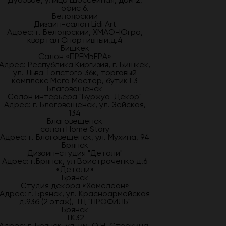
офис 6.
Белоярский
Дизайн-салон Lidi Art
Адрес: г. Белоярский, ХМАО-Югра,
квартал Спортивный,д.4
Бишкек
Салон «ПРЕМЬЕРА»
Адрес: Республика Киргизия, г. Бишкек,
ул. Льва Толстого 36к, торговый
комплекс Мега Мастер, бутик Г3
Благовещенск
Салон интерьера "Буржуа-Декор"
Адрес: г. Благовещенск, ул. Зейская,
134
Благовещенск
салон Home Story
Адрес: г. Благовещенск, ул. Мухина, 94
Брянск
Дизайн-студия "Детали"
Адрес: г.Брянск, ул Войстроченко д.6
«Детали»
Брянск
Студия декора «Хамелеон»
Адрес: г. Брянск, ул. Красноармейская
д.93б (2 этаж), ТЦ "ПРОФИЛЬ"
Брянск
ТК32
Адрес: г. Брянск, ул. им. О.Н. Строкина,