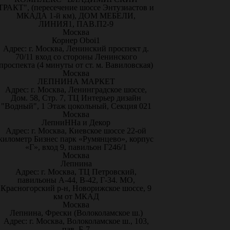
ТРАКТ", (пересечение шоссе Энтузиастов и
МКАДА 1-й км), ДОМ МЕБЕЛИ,
ЛИНИЯ1, ПАВ.П2-9
Москва
Корнер Oboi1
Адрес: г. Москва, Ленинский проспект д.
70/11 вход со стороны Ленинского
проспекта (4 минуты от ст. м. Вавиловская)
Москва
ЛЕПНИНА МАРКЕТ
Адрес: г. Москва, Ленинградское шоссе,
Дом. 58, Стр. 7, ТЦ Интерьер дизайн
"Водный", 1 Этаж цокольный, Секция 021
Москва
ЛепниННа и Декор
Адрес: г. Москва, Киевское шоссе 22-ой
километр Бизнес парк «Румянцево», корпус
«Г», вход 9, павильон Г246/1
Москва
Лепнина
Адрес: г. Москва, ТЦ Петровский,
павильоны А-44, В-42, Г-34. МО,
Красногорский р-н, Новорижское шоссе, 9
км от МКАД
Москва
Лепнина, Фрески (Волоколамское ш.)
Адрес: г. Москва, Волоколамское ш., 103,
пав. Б-7