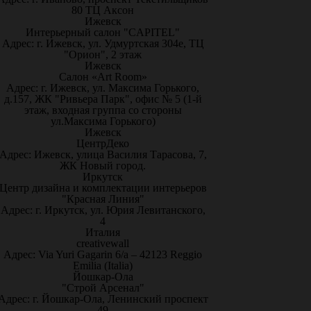
80 ТЦ Аксон
Ижевск
Интерьерный салон "CAPITEL"
Адрес: г. Ижевск, ул. Удмуртская 304е, ТЦ
"Орион", 2 этаж
Ижевск
Салон «Art Room»
Адрес: г. Ижевск, ул. Максима Горького,
д.157, ЖК "Ривьера Парк", офис № 5 (1-й
этаж, входная группа со стороны
ул.Максима Горького)
Ижевск
ЦентрДеко
Адрес: Ижевск, улица Василия Тарасова, 7,
ЖК Новый город.
Иркутск
Центр дизайна и комплектации интерьеров
"Красная Линия"
Адрес: г. Иркутск, ул. Юрия Левитанского,
4
Италия
creativewall
Адрес: Via Yuri Gagarin 6/a – 42123 Reggio
Emilia (Italia)
Йошкар-Ола
"Строй Арсенал"
Адрес: г. Йошкар-Ола, Ленинский проспект
49