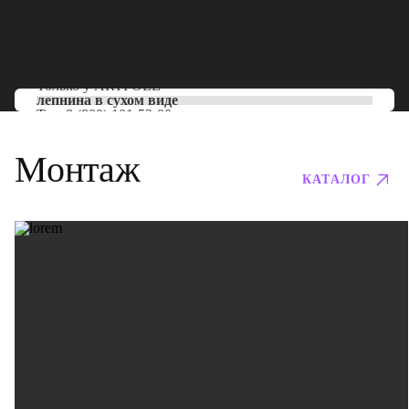
Только у
ARTPOLE
лепнина в сухом виде
Тел:
8 (800) 101-53-00
Монтаж
КАТАЛОГ