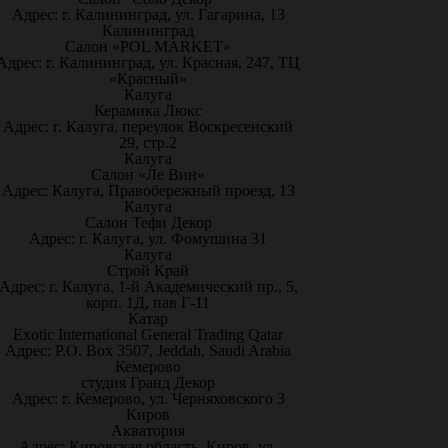
Адрес: г. Калининград, ул. Гагарина, 13
Калининград
Салон «POL MARKET»
Адрес: г. Калининград, ул. Красная, 247, ТЦ
«Красный»
Калуга
Керамика Люкс
Адрес: г. Калуга, переулок Воскресенский
29, стр.2
Калуга
Салон «Ле Вин»
Адрес: Калуга, Правобережный проезд, 13
Калуга
Салон Тефи Декор
Адрес: г. Калуга, ул. Фомушина 31
Калуга
Строй Край
Адрес: г. Калуга, 1-й Академический пр., 5,
корп. 1Д, пав Г-11
Катар
Exotic International General Trading Qatar
Адрес: P.O. Box 3507, Jeddah, Saudi Arabia
Кемерово
студия Гранд Декор
Адрес: г. Кемерово, ул. Черняховского 3
Киров
Акватория
Адрес: Кировская область, Киров, ул.