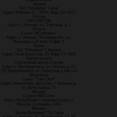
Латвия
SIA "Dekoplast" Latvia
Адрес: Piedrujas 11 - 203A, Riga, LV-1073
Липецк
LIFE DÉCOR
Адрес: г. Липецк, пл. Торговая, д. 2
Липецк
Салон «M`Interiors»
Адрес: г. Липецк, Липецкая обл., ул.
Неделина д.10 пом. 8 офис 1
Литва
SIA "Dekoplast" Lithuania
Адрес: Mazā Krasta iela, 83, Rīga, LV-1003
Магнитогорск
Отделочный центр Счастье
Адрес: г. Магнитогорск, ул. Ленина д.115
(ТЦ Европейский); ул. Советская д.160 «А»
Махачкала
Салон "Элит Пол"
Адрес: Республика Дагестан, г. Махачкала,
ул. Ирчи казака, 71
Моздок
Студия PROGress
Адрес: Республике Северная Осетия, г.
Моздок, ул.Кирова, 145а
Москва
"Декор Интерьер" Тц Город
Адрес: г. Москва, ш. Энтузиастов, 12, 3й