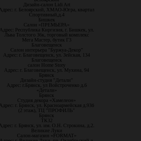
Дизайн-салон Lidi Art
Адрес: г. Белоярский, ХМАО-Югра, квартал
Спортивный,д.4
Бишкек
Салон «ПРЕМЬЕРА»
Адрес: Республика Киргизия, г. Бишкек, ул.
Льва Толстого 36к, торговый комплекс
Мега Мастер, бутик Г3
Благовещенск
Салон интерьера "Буржуа-Декор"
Адрес: г. Благовещенск, ул. Зейская, 134
Благовещенск
салон Home Story
Адрес: г. Благовещенск, ул. Мухина, 94
Брянск
Дизайн-студия "Детали"
Адрес: г.Брянск, ул Войстроченко д.6
«Детали»
Брянск
Студия декора «Хамелеон»
Адрес: г. Брянск, ул. Красноармейская д.93б
(2 этаж), ТЦ "ПРОФИЛЬ"
Брянск
ТК32
Адрес: г. Брянск, ул. им. О.Н. Строкина, д.2.
Великие Луки
Салон-магазин «FORMAT»
Адрес: г. Великие Луки, пр. Октябрьский д.