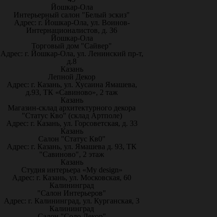
Йошкар-Ола
Интерьерный салон "Белый эскиз"
Адрес: г. Йошкар-Ола, ул. Воинов-
Интернационалистов, д. 36
Йошкар-Ола
Торговый дом "Сайвер"
Адрес: г. Йошкар-Ола, ул. Ленинский пр-т,
д.8
Казань
Лепной Декор
Адрес: г. Казань, ул. Хусаина Ямашева,
д.93, ТК «Савиново», 2 таж
Казань
Магазин-склад архитектурного декора
"Статус Кво" (склад Артполе)
Адрес: г. Казань, ул. Горсоветская, д. 33
Казань
Салон "Статус Кв0"
Адрес: г. Казань, ул. Ямашева д. 93, ТК
"Савиново", 2 этаж
Казань
Студия интерьера «My design»
Адрес: г. Казань, ул. Московская, 60
Калининград
"Салон Интерьеров"
Адрес: г. Калининград, ул. Курганская, 3
Калининград
Салон "Соло Декор"