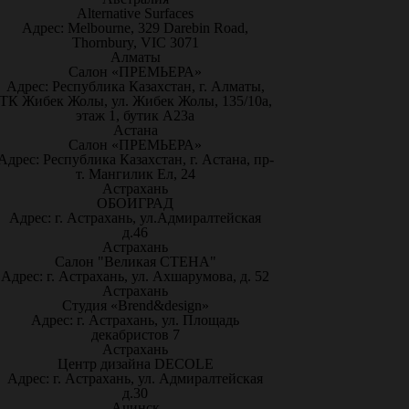
Alternative Surfaces
Адрес: Melbourne, 329 Darebin Road,
Thornbury, VIC 3071
Алматы
Салон «ПРЕМЬЕРА»
Адрес: Республика Казахстан, г. Алматы,
ТК Жибек Жолы, ул. Жибек Жолы, 135/10а,
этаж 1, бутик А23а
Астана
Салон «ПРЕМЬЕРА»
Адрес: Республика Казахстан, г. Астана, пр-
т. Мангилик Ел, 24
Астрахань
ОБОИГРАД
Адрес: г. Астрахань, ул.Адмиралтейская
д.46
Астрахань
Салон "Великая СТЕНА"
Адрес: г. Астрахань, ул. Ахшарумова, д. 52
Астрахань
Студия «Brend&design»
Адрес: г. Астрахань, ул. Площадь
декабристов 7
Астрахань
Центр дизайна DECOLE
Адрес: г. Астрахань, ул. Адмиралтейская
д.30
Ачинск