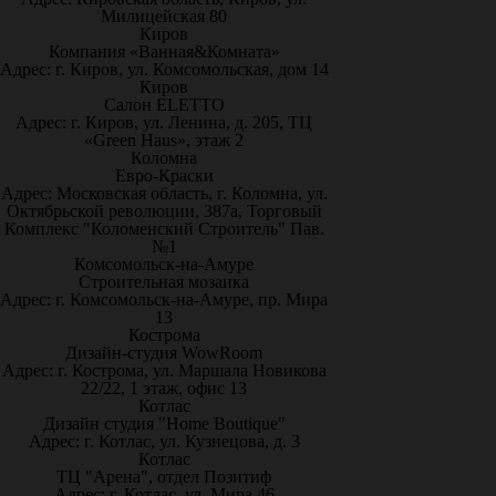
Милицейская 80
Киров
Компания «Ванная&Комната»
Адрес: г. Киров, ул. Комсомольская, дом 14
Киров
Салон ELETTO
Адрес: г. Киров, ул. Ленина, д. 205, ТЦ
«Green Haus», этаж 2
Коломна
Евро-Краски
Адрес: Московская область, г. Коломна, ул.
Октябрьской революции, 387а, Торговый
Комплекс "Коломенский Строитель" Пав.
№1
Комсомольск-на-Амуре
Строительная мозаика
Адрес: г. Комсомольск-на-Амуре, пр. Мира
13
Кострома
Дизайн-студия WowRoom
Адрес: г. Кострома, ул. Маршала Новикова
22/22, 1 этаж, офис 13
Котлас
Дизайн студия "Home Boutique"
Адрес: г. Котлас, ул. Кузнецова, д. 3
Котлас
ТЦ "Арена", отдел Позитиф
Адрес: г. Котлас, ул. Мира 46