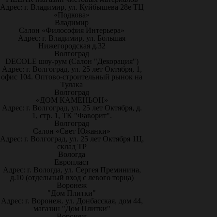
Адрес: г. Владимир, ул. Куйбышева 28е ТЦ
«Подкова»
Владимир
Салон «Философия Интерьера»
Адрес: г. Владимир, ул. Большая
Нижегородская д.32
Волгоград
DECOLE шоу-рум (Салон "Декорация")
Адрес: г. Волгоград, ул. 25 лет Октября, 1,
офис 104. Оптово-строительный рынок на
Тулака
Волгоград
«ДОМ КАМЕНЬОН»
Адрес: г. Волгоград, ул. 25 лет Октября, д.
1, стр. 1, ТК "Фаворит".
Волгоград
Салон «Свет Южанки»
Адрес: г. Волгоград, ул. 25 лет Октября 1Ц,
склад ТР
Вологда
Европласт
Адрес: г. Вологда, ул. Сергея Преминина,
д.10 (отдельный вход с левого торца)
Воронеж
"Дом Плитки"
Адрес: г. Воронеж. ул. Донбасская, дом 44,
магазин "Дом Плитки"
Воронеж