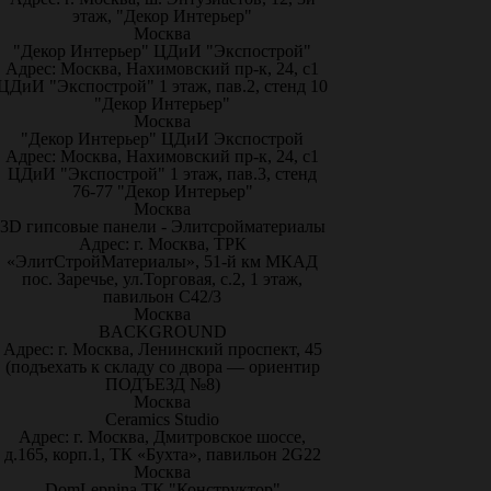
этаж, "Декор Интерьер"
Москва
"Декор Интерьер" ЦДиИ "Экспострой"
Адрес: Москва, Нахимовский пр-к, 24, с1
ЦДиИ "Экспострой" 1 этаж, пав.2, стенд 10
"Декор Интерьер"
Москва
"Декор Интерьер" ЦДиИ Экспострой
Адрес: Москва, Нахимовский пр-к, 24, с1
ЦДиИ "Экспострой" 1 этаж, пав.3, стенд
76-77 "Декор Интерьер"
Москва
3D гипсовые панели - Элитсройматериалы
Адрес: г. Москва, ТРК
«ЭлитСтройМатериалы», 51-й км МКАД
пос. Заречье, ул.Торговая, с.2, 1 этаж,
павильон С42/3
Москва
BACKGROUND
Адрес: г. Москва, Ленинский проспект, 45
(подъехать к складу со двора — ориентир
ПОДЪЕЗД №8)
Москва
Ceramics Studio
Адрес: г. Москва, Дмитровское шоссе,
д.165, корп.1, ТК «Бухта», павильон 2G22
Москва
DomLepnina ТК "Конструктор"