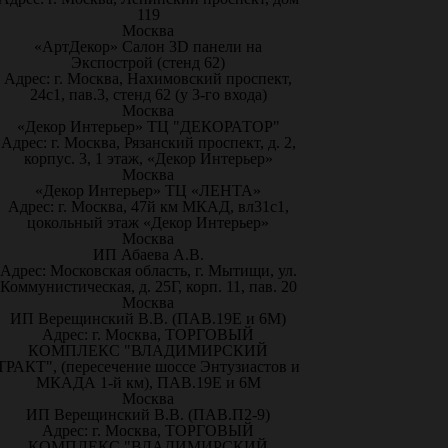
119
Москва
«АртДекор» Салон 3D панели на
Экспострой (стенд 62)
Адрес: г. Москва, Нахимовский проспект,
24с1, пав.3, стенд 62 (у 3-го входа)
Москва
«Декор Интерьер» ТЦ "ДЕКОРАТОР"
Адрес: г. Москва, Рязанский проспект, д. 2,
корпус. 3, 1 этаж, «Декор Интерьер»
Москва
«Декор Интерьер» ТЦ «ЛЕНТА»
Адрес: г. Москва, 47й км МКАД, вл31с1,
цокольный этаж «Декор Интерьер»
Москва
ИП Абаева А.В.
Адрес: Московская область, г. Мытищи, ул.
Коммунистическая, д. 25Г, корп. 11, пав. 20
Москва
ИП Верещинский В.В. (ПАВ.19Е и 6М)
Адрес: г. Москва, ТОРГОВЫЙ
КОМПЛЕКС "ВЛАДИМИРСКИЙ
ТРАКТ", (пересечение шоссе Энтузиастов и
МКАДА 1-й км), ПАВ.19Е и 6М
Москва
ИП Верещинский В.В. (ПАВ.П2-9)
Адрес: г. Москва, ТОРГОВЫЙ
КОМПЛЕКС "ВЛАДИМИРСКИЙ