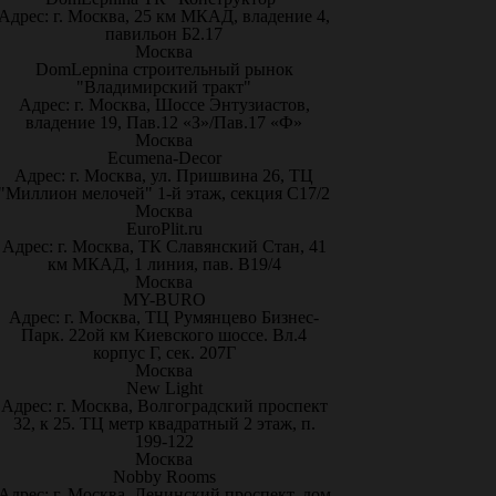
Адрес: г. Москва, 25 км МКАД, владение 4,
павильон Б2.17
Москва
DomLepnina строительный рынок
"Владимирский тракт"
Адрес: г. Москва, Шоссе Энтузиастов,
владение 19, Пав.12 «З»/Пав.17 «Ф»
Москва
Ecumena-Decor
Адрес: г. Москва, ул. Пришвина 26, ТЦ
"Миллион мелочей" 1-й этаж, секция С17/2
Москва
EuroPlit.ru
Адрес: г. Москва, ТК Славянский Стан, 41
км МКАД, 1 линия, пав. В19/4
Москва
MY-BURO
Адрес: г. Москва, ТЦ Румянцево Бизнес-
Парк. 22ой км Киевского шоссе. Вл.4
корпус Г, сек. 207Г
Москва
New Light
Адрес: г. Москва, Волгоградский проспект
32, к 25. ТЦ метр квадратный 2 этаж, п.
199-122
Москва
Nobby Rooms
Адрес: г. Москва, Ленинский проспект, дом