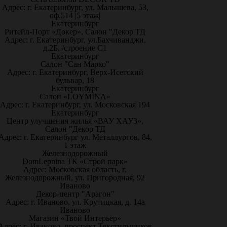
Адрес: г. Екатеринбург, ул. Малышева, 53,
оф.514 |5 этаж|
Екатеринбург
Ритейл-Порт «Докер», Салон "Декор ТД
Адрес: г. Екатеринбург, ул.Бахчиванджи,
д.2Б, /строение С1
Екатеринбург
Салон "Сан Марко"
Адрес: г. Екатеринбург, Верх-Исетский
бульвар, 18
Екатеринбург
Салон «LOYMINA»
Адрес: г. Екатеринбург, ул. Московская 194
Екатеринбург
Центр улучшения жилья «ВАУ ХАУЗ»,
Салон "Декор ТД
Адрес: г. Екатеринбург ул. Металлургов, 84,
1 этаж
Железнодорожный
DomLepnina ТК «Строй парк»
Адрес: Московская область, г.
Железнодорожный, ул. Пригородная, 92
Иваново
Декор-центр "Арагон"
Адрес: г. Иваново, ул. Крутицкая, д. 14а
Иваново
Магазин «Твой Интерьер»
Адрес: г. Иваново, проспект Текстильщиков