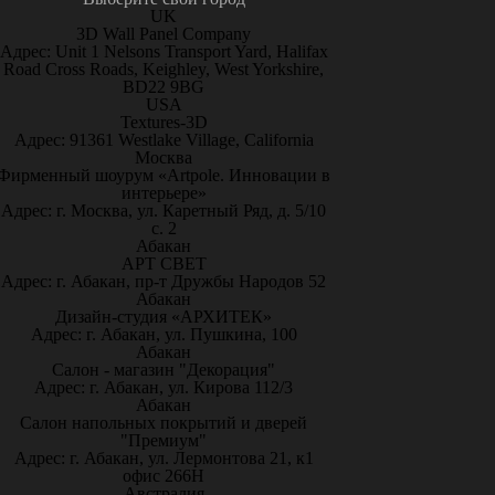
UK
3D Wall Panel Company
Адрес: Unit 1 Nelsons Transport Yard, Halifax
Road Cross Roads, Keighley, West Yorkshire,
BD22 9BG
USA
Textures-3D
Адрес: 91361 Westlake Village, California
Москва
Фирменный шоурум «Artpole. Инновации в
интерьере»
Адрес: г. Москва, ул. Каретный Ряд, д. 5/10
с. 2
Абакан
АРТ СВЕТ
Адрес: г. Абакан, пр-т Дружбы Народов 52
Абакан
Дизайн-студия «АРХИТЕК»
Адрес: г. Абакан, ул. Пушкина, 100
Абакан
Салон - магазин "Декорация"
Адрес: г. Абакан, ул. Кирова 112/3
Абакан
Салон напольных покрытий и дверей
"Премиум"
Адрес: г. Абакан, ул. Лермонтова 21, к1
офис 266Н
Австралия