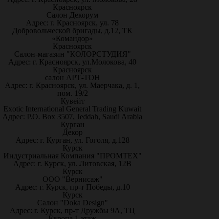
Красноярск
Салон Декорум
Адрес: г. Красноярск, ул. 78
Добровольческой бригады, д.12, ТК
«Командор»
Красноярск
Салон-магазин "КОЛОРСТУДИЯ"
Адрес: г. Красноярск, ул.Молокова, 40
Красноярск
салон АРТ-ТОН
Адрес: г. Красноярск, ул. Маерчака, д. 1,
пом. 19/2
Кувейт
Exotic International General Trading Kuwait
Адрес: P.O. Box 3507, Jeddah, Saudi Arabia
Курган
Декор
Адрес: г. Курган, ул. Гоголя, д.128
Курск
Индустриальная Компания "ПРОМТЕХ"
Адрес: г. Курск, ул. Литовская, 12В
Курск
ООО "Вернисаж"
Адрес: г. Курск, пр-т Победы, д.10
Курск
Салон "Doka Design"
Адрес: г. Курск, пр-т Дружбы 9А, ТЦ
Европа 1 этаж