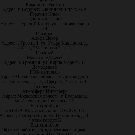
Компания ЭкоПол
Адрес: г. Воронеж, Ленинский пр-т, 96А
Горячий Ключ
Джем - магазин
Адрес: г. Горячий Ключ, ул. Черняховского
79
Грозный
Альфа Декор
Адрес: г. Грозный, ул. Умара Кадырова, д.
48, ТЦ "Мегаполис", эт. 2
Грозный
Магазин «Джем»
Адрес: г. Грозный, ул. Карла Маркса, 17
Домодедово
FOX интерьер
Адрес: Московская область, г. Домодедово,
ул. Корнеева, 1, ТЦ «Сфера», 2 этаж, п.1
Егорьевск
Атмосфера Интерьера
Адрес: Московская область, г. Егорьевск,
ул. Александра Невского, 2В
Екатеринбург
ASTROOM. Сеть салонов DECOR TD
Адрес: г. Екатеринбург, ул. Цвиллинга, д .1,
4 этаж корпус Б
Екатеринбург
Офис по работе с юридическими лицами.
Сеть салонов DECOR TD