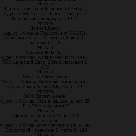
Москва
Лепнина, Фрески (Павловская Слобода)
Адрес: г. Москва, ул. Ленина, 76/2, село
Павловская Слобода, пав. 19-21
Москва
Лепной Декор
Адрес: г. Москва, Пересечение МКАД и
Варшавское ш-се, "Каширский двор 3",
павильон П - 8
Москва
Магазин Holicolors
Адрес: г. Москва, Каширское шоссе, 19 к.1
ТК Каширский Двор, 2 этаж, павильон 2-
А30
Москва
Магазин Sherwinstore
Адрес: г. Москва, Нахимовский проспект,
24, павильон 3, блок 10с, место 130
Москва
ООО Паркет-Авeню
Адрес: г. Москва, Ленинградское ш, дом 25.
ДТЦ "Ленинградский"
Москва
Официальный дилер Artpole ТЦ
"Экспострой"
Адрес: г. Москва, Нахимовский пр-т, 24 ТЦ
"Экспострой", павильон 2, место № 143
Москва