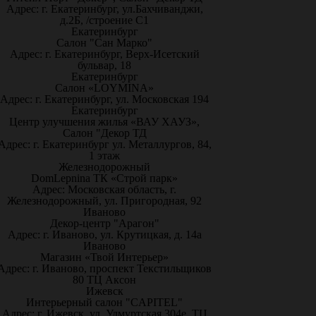
Адрес: г. Екатеринбург, ул.Бахчиванджи,
д.2Б, /строение С1
Екатеринбург
Салон "Сан Марко"
Адрес: г. Екатеринбург, Верх-Исетский
бульвар, 18
Екатеринбург
Салон «LOYMINA»
Адрес: г. Екатеринбург, ул. Московская 194
Екатеринбург
Центр улучшения жилья «ВАУ ХАУЗ»,
Салон "Декор ТД
Адрес: г. Екатеринбург ул. Металлургов, 84,
1 этаж
Железнодорожный
DomLepnina ТК «Строй парк»
Адрес: Московская область, г.
Железнодорожный, ул. Пригородная, 92
Иваново
Декор-центр "Арагон"
Адрес: г. Иваново, ул. Крутицкая, д. 14а
Иваново
Магазин «Твой Интерьер»
Адрес: г. Иваново, проспект Текстильщиков
80 ТЦ Аксон
Ижевск
Интерьерный салон "CAPITEL"
Адрес: г. Ижевск, ул. Удмуртская 304е, ТЦ