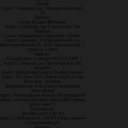
Ампир
Адрес: г. Барнаул, пр. Социалистический,
78
Барнаул
Салон Квадро Интерьер
Адрес: г. Барнаул, пр. Строителей, 14а
Барнаул
Салон интерьерных покрытий «Gaudi»
Адрес: г. Барнаул, Алтайский край, пр.
Красноармейский 15, ТОЦ Демидовский, 1
подъезд, 2 этаж
Барнаул
Студия света и декора DECO LAMP
Адрес: г. Барнаул, ул. Пролетарская 160
Бахрейн
Exotic International General Trading Bahrain
Адрес: P.O. Box 3507, Jeddah, Saudi Arabia
Белгород, Дубовое
Декоративные отделочные материалы
Элит-Декор
Адрес: Белгородская область, Белгородский
район, посёлок Дубовое, улица Шоссейная,
дом 2, офис 6.
Белоярский
Дизайн-салон Lidi Art
Адрес: г. Белоярский, ХМАО-Югра, квартал
Спортивный,д.4
Бишкек