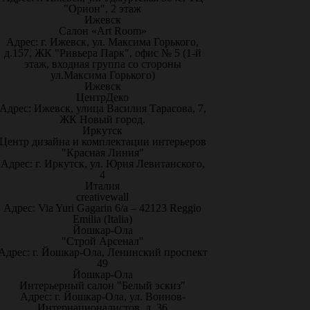
"Орион", 2 этаж
Ижевск
Салон «Art Room»
Адрес: г. Ижевск, ул. Максима Горького,
д.157, ЖК "Ривьера Парк", офис № 5 (1-й
этаж, входная группа со стороны
ул.Максима Горького)
Ижевск
ЦентрДеко
Адрес: Ижевск, улица Василия Тарасова, 7,
ЖК Новый город.
Иркутск
Центр дизайна и комплектации интерьеров
"Красная Линия"
Адрес: г. Иркутск, ул. Юрия Левитанского,
4
Италия
creativewall
Адрес: Via Yuri Gagarin 6/a – 42123 Reggio
Emilia (Italia)
Йошкар-Ола
"Строй Арсенал"
Адрес: г. Йошкар-Ола, Ленинский проспект
49
Йошкар-Ола
Интерьерный салон "Белый эскиз"
Адрес: г. Йошкар-Ола, ул. Воинов-
Интернационалистов, д. 36