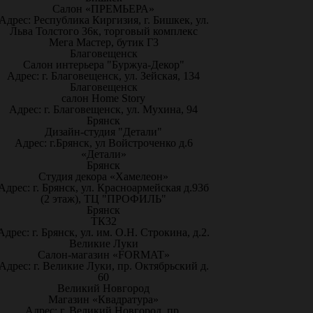
Салон «ПРЕМЬЕРА»
Адрес: Республика Киргизия, г. Бишкек, ул.
Льва Толстого 36к, торговый комплекс
Мега Мастер, бутик Г3
Благовещенск
Салон интерьера "Буржуа-Декор"
Адрес: г. Благовещенск, ул. Зейская, 134
Благовещенск
салон Home Story
Адрес: г. Благовещенск, ул. Мухина, 94
Брянск
Дизайн-студия "Детали"
Адрес: г.Брянск, ул Войстроченко д.6
«Детали»
Брянск
Студия декора «Хамелеон»
Адрес: г. Брянск, ул. Красноармейская д.93б
(2 этаж), ТЦ "ПРОФИЛЬ"
Брянск
ТК32
Адрес: г. Брянск, ул. им. О.Н. Строкина, д.2.
Великие Луки
Салон-магазин «FORMAT»
Адрес: г. Великие Луки, пр. Октябрьский д.
60
Великий Новгород
Магазин «Квадратура»
Адрес: г. Великий Новгород, пр.