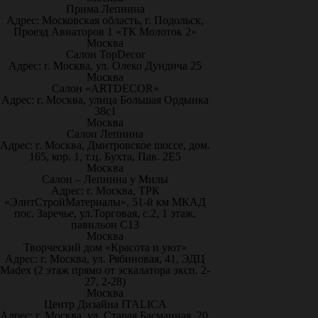
Прима Лепнина
Адрес: Московская область, г. Подольск,
Проезд Авиаторов 1 «ТК Молоток 2»
Москва
Салон TopDecor
Адрес: г. Москва, ул. Олеко Дундича 25
Москва
Салон «ARTDECOR»
Адрес: г. Москва, улица Большая Ордынка
38с1
Москва
Салон Лепнина
Адрес: г. Москва, Дмитровское шоссе, дом.
165, кор. 1, т.ц. Бухта, Пав. 2Е5
Москва
Салон – Лепнина у Милы
Адрес: г. Москва, ТРК
«ЭлитСтройМатериалы», 51-й км МКАД
пос. Заречье, ул.Торговая, с.2, 1 этаж,
павильон С13
Москва
Творческий дом «Красота и уют»
Адрес: г. Москва, ул. Рябиновая, 41, ЭДЦ
Madex (2 этаж прямо от эскалатора эксп. 2-
27, 2-28)
Москва
Центр Дизайна ITALICA
Адрес: г. Москва, ул. Старая Басманная, 20,