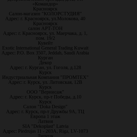
«Командор»
Красноярск
Салон-магазин "КОЛОРСТУДИЯ"
Адрес: г. Красноярск, ул.Молокова, 40
Красноярск
салон АРТ-ТОН
Адрес: г. Красноярск, ул. Маерчака, д. 1,
пом. 19/2
Кувейт
Exotic International General Trading Kuwait
Адрес: P.O. Box 3507, Jeddah, Saudi Arabia
Курган
Декор
Адрес: г. Курган, ул. Гоголя, д.128
Курск
Индустриальная Компания "ПРОМТЕХ"
Адрес: г. Курск, ул. Литовская, 12В
Курск
ООО "Вернисаж"
Адрес: г. Курск, пр-т Победы, д.10
Курск
Салон "Doka Design"
Адрес: г. Курск, пр-т Дружбы 9А, ТЦ
Европа 1 этаж
Латвия
SIA "Dekoplast" Latvia
Адрес: Piedrujas 11 - 203A, Riga, LV-1073
Липецк