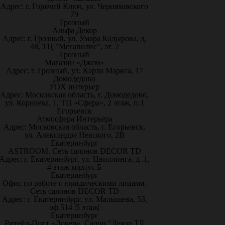
Адрес: г. Горячий Ключ, ул. Черняховского
79
Грозный
Альфа Декор
Адрес: г. Грозный, ул. Умара Кадырова, д.
48, ТЦ "Мегаполис", эт. 2
Грозный
Магазин «Джем»
Адрес: г. Грозный, ул. Карла Маркса, 17
Домодедово
FOX интерьер
Адрес: Московская область, г. Домодедово,
ул. Корнеева, 1, ТЦ «Сфера», 2 этаж, п.1
Егорьевск
Атмосфера Интерьера
Адрес: Московская область, г. Егорьевск,
ул. Александра Невского, 2В
Екатеринбург
ASTROOM. Сеть салонов DECOR TD
Адрес: г. Екатеринбург, ул. Цвиллинга, д .1,
4 этаж корпус Б
Екатеринбург
Офис по работе с юридическими лицами.
Сеть салонов DECOR TD
Адрес: г. Екатеринбург, ул. Малышева, 53,
оф.514 |5 этаж|
Екатеринбург
Ритейл-Порт «Докер», Салон "Декор ТД