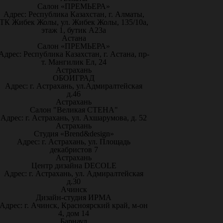
Салон «ПРЕМЬЕРА»
Адрес: Республика Казахстан, г. Алматы,
ТК Жибек Жолы, ул. Жибек Жолы, 135/10а,
этаж 1, бутик А23а
Астана
Салон «ПРЕМЬЕРА»
Адрес: Республика Казахстан, г. Астана, пр-
т. Мангилик Ел, 24
Астрахань
ОБОИГРАД
Адрес: г. Астрахань, ул.Адмиралтейская
д.46
Астрахань
Салон "Великая СТЕНА"
Адрес: г. Астрахань, ул. Ахшарумова, д. 52
Астрахань
Студия «Brend&design»
Адрес: г. Астрахань, ул. Площадь
декабристов 7
Астрахань
Центр дизайна DECOLE
Адрес: г. Астрахань, ул. Адмиралтейская
д.30
Ачинск
Дизайн-студия ИРМА
Адрес: г. Ачинск, Красноярский край, м-он
4, дом 14
Барнаул