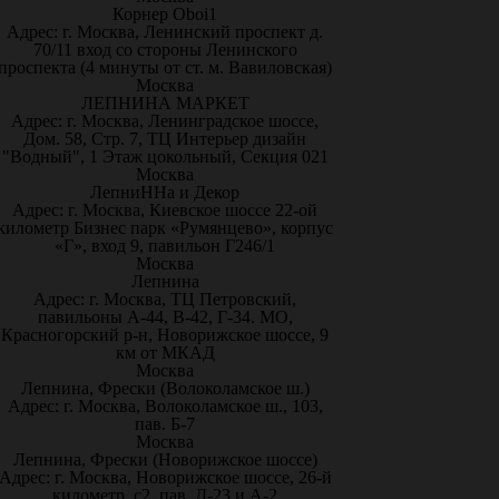
Корнер Oboi1
Адрес: г. Москва, Ленинский проспект д.
70/11 вход со стороны Ленинского
проспекта (4 минуты от ст. м. Вавиловская)
Москва
ЛЕПНИНА МАРКЕТ
Адрес: г. Москва, Ленинградское шоссе,
Дом. 58, Стр. 7, ТЦ Интерьер дизайн
"Водный", 1 Этаж цокольный, Секция 021
Москва
ЛепниННа и Декор
Адрес: г. Москва, Киевское шоссе 22-ой
километр Бизнес парк «Румянцево», корпус
«Г», вход 9, павильон Г246/1
Москва
Лепнина
Адрес: г. Москва, ТЦ Петровский,
павильоны А-44, В-42, Г-34. МО,
Красногорский р-н, Новорижское шоссе, 9
км от МКАД
Москва
Лепнина, Фрески (Волоколамское ш.)
Адрес: г. Москва, Волоколамское ш., 103,
пав. Б-7
Москва
Лепнина, Фрески (Новорижское шоссе)
Адрес: г. Москва, Новорижское шоссе, 26-й
километр, с2, пав. Д-23 и А-2