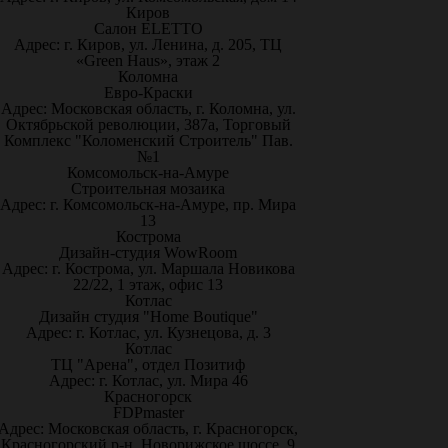
Киров
Салон ELETTO
Адрес: г. Киров, ул. Ленина, д. 205, ТЦ
«Green Haus», этаж 2
Коломна
Евро-Краски
Адрес: Московская область, г. Коломна, ул.
Октябрьской революции, 387а, Торговый
Комплекс "Коломенский Строитель" Пав.
№1
Комсомольск-на-Амуре
Строительная мозаика
Адрес: г. Комсомольск-на-Амуре, пр. Мира
13
Кострома
Дизайн-студия WowRoom
Адрес: г. Кострома, ул. Маршала Новикова
22/22, 1 этаж, офис 13
Котлас
Дизайн студия "Home Boutique"
Адрес: г. Котлас, ул. Кузнецова, д. 3
Котлас
ТЦ "Арена", отдел Позитиф
Адрес: г. Котлас, ул. Мира 46
Красногорск
FDPmaster
Адрес: Московская область, г. Красногорск,
Красногорский р-н, Новорижское шоссе, 9