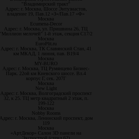
"Владимирский тракт"
Адрес: г. Москва, Шоссе Энтузиастов,
владение 19, Пав.12 «З»/Пав.17 «Ф»
Москва
Ecumena-Decor
Адрес: г. Москва, ул. Пришвина 26, ТЦ
"Миллион мелочей" 1-й этаж, секция С17/2
Москва
EuroPlit.ru
Адрес: г. Москва, ТК Славянский Стан, 41
км МКАД, 1 линия, пав. В19/4
Москва
MY-BURO
Адрес: г. Москва, ТЦ Румянцево Бизнес-
Парк. 22ой км Киевского шоссе. Вл.4
корпус Г, сек. 207Г
Москва
New Light
Адрес: г. Москва, Волгоградский проспект
32, к 25. ТЦ метр квадратный 2 этаж, п.
199-122
Москва
Nobby Rooms
Адрес: г. Москва, Ленинский проспект, дом
119
Москва
«АртДекор» Салон 3D панели на
Экспострой (стенд 62)