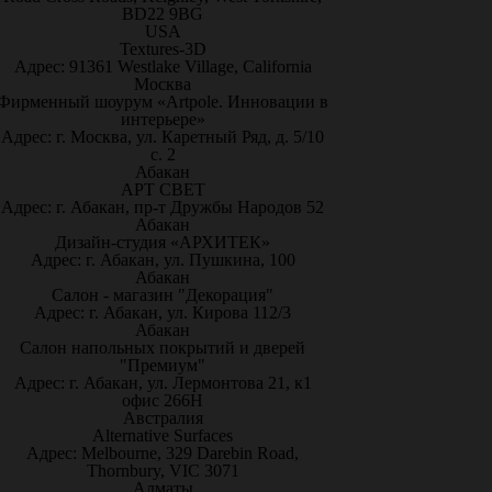
BD22 9BG
USA
Textures-3D
Адрес: 91361 Westlake Village, California
Москва
Фирменный шоурум «Artpole. Инновации в
интерьере»
Адрес: г. Москва, ул. Каретный Ряд, д. 5/10
с. 2
Абакан
АРТ СВЕТ
Адрес: г. Абакан, пр-т Дружбы Народов 52
Абакан
Дизайн-студия «АРХИТЕК»
Адрес: г. Абакан, ул. Пушкина, 100
Абакан
Салон - магазин "Декорация"
Адрес: г. Абакан, ул. Кирова 112/3
Абакан
Салон напольных покрытий и дверей
"Премиум"
Адрес: г. Абакан, ул. Лермонтова 21, к1
офис 266Н
Австралия
Alternative Surfaces
Адрес: Melbourne, 329 Darebin Road,
Thornbury, VIC 3071
Алматы