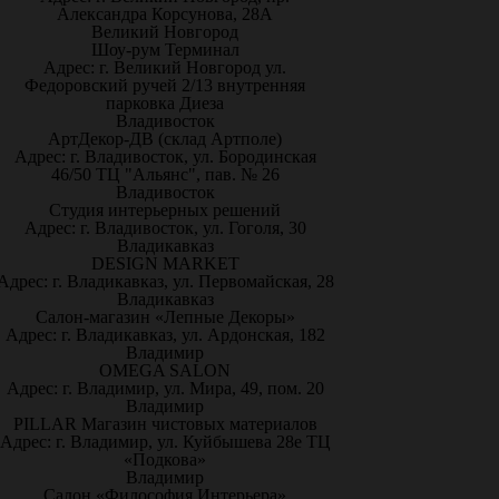
Александра Корсунова, 28А
Великий Новгород
Шоу-рум Терминал
Адрес: г. Великий Новгород ул.
Федоровский ручей 2/13 внутренняя
парковка Диеза
Владивосток
АртДекор-ДВ (склад Артполе)
Адрес: г. Владивосток, ул. Бородинская
46/50 ТЦ "Альянс", пав. № 26
Владивосток
Студия интерьерных решений
Адрес: г. Владивосток, ул. Гоголя, 30
Владикавказ
DESIGN MARKET
Адрес: г. Владикавказ, ул. Первомайская, 28
Владикавказ
Салон-магазин «Лепные Декоры»
Адрес: г. Владикавказ, ул. Ардонская, 182
Владимир
OMEGA SALON
Адрес: г. Владимир, ул. Мира, 49, пом. 20
Владимир
PILLAR Магазин чистовых материалов
Адрес: г. Владимир, ул. Куйбышева 28е ТЦ
«Подкова»
Владимир
Салон «Философия Интерьера»