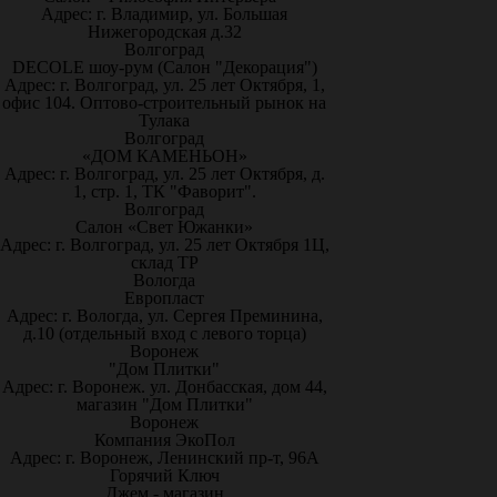
Адрес: г. Владимир, ул. Большая
Нижегородская д.32
Волгоград
DECOLE шоу-рум (Салон "Декорация")
Адрес: г. Волгоград, ул. 25 лет Октября, 1,
офис 104. Оптово-строительный рынок на
Тулака
Волгоград
«ДОМ КАМЕНЬОН»
Адрес: г. Волгоград, ул. 25 лет Октября, д.
1, стр. 1, ТК "Фаворит".
Волгоград
Салон «Свет Южанки»
Адрес: г. Волгоград, ул. 25 лет Октября 1Ц,
склад ТР
Вологда
Европласт
Адрес: г. Вологда, ул. Сергея Преминина,
д.10 (отдельный вход с левого торца)
Воронеж
"Дом Плитки"
Адрес: г. Воронеж. ул. Донбасская, дом 44,
магазин "Дом Плитки"
Воронеж
Компания ЭкоПол
Адрес: г. Воронеж, Ленинский пр-т, 96А
Горячий Ключ
Джем - магазин