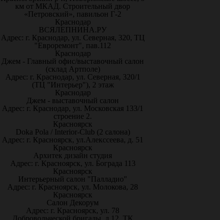
км от МКАД. Строительный двор
«Петровский», павильон Г-2
Краснодар
ВСЯЛЕПНИНА.РУ
Адрес: г. Краснодар, ул. Северная, 320, ТЦ
"Евроремонт", пав.112
Краснодар
Джем - Главный офис/выставочный салон
(склад Артполе)
Адрес: г. Краснодар, ул. Северная, 320/1
(ТЦ "Интерьер"), 2 этаж
Краснодар
Джем - выставочный салон
Адрес: г. Краснодар, ул. Московская 133/1
строение 2.
Красноярск
Doka Pola / Interior-Club (2 салона)
Адрес: г. Красноярск, ул.Алекссеева, д. 51
Красноярск
Архитек дизайн студия
Адрес: г. Красноярск, ул. Бограда 113
Красноярск
Интерьерный салон "Палладио"
Адрес: г. Красноярск, ул. Молокова, 28
Красноярск
Салон Декорум
Адрес: г. Красноярск, ул. 78
Добровольческой бригады, д.12, ТК