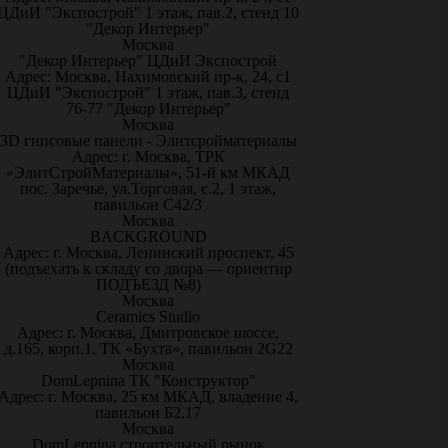
ЦДиИ "Экспострой" 1 этаж, пав.2, стенд 10
"Декор Интерьер"
Москва
"Декор Интерьер" ЦДиИ Экспострой
Адрес: Москва, Нахимовский пр-к, 24, с1
ЦДиИ "Экспострой" 1 этаж, пав.3, стенд
76-77 "Декор Интерьер"
Москва
3D гипсовые панели - Элитсройматериалы
Адрес: г. Москва, ТРК
«ЭлитСтройМатериалы», 51-й км МКАД
пос. Заречье, ул.Торговая, с.2, 1 этаж,
павильон С42/3
Москва
BACKGROUND
Адрес: г. Москва, Ленинский проспект, 45
(подъехать к складу со двора — ориентир
ПОДЪЕЗД №8)
Москва
Ceramics Studio
Адрес: г. Москва, Дмитровское шоссе,
д.165, корп.1, ТК «Бухта», павильон 2G22
Москва
DomLepnina ТК "Конструктор"
Адрес: г. Москва, 25 км МКАД, владение 4,
павильон Б2.17
Москва
DomLepnina строительный рынок