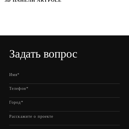
3D ПАНЕЛИ ARTPOLE
Л
Задать вопрос