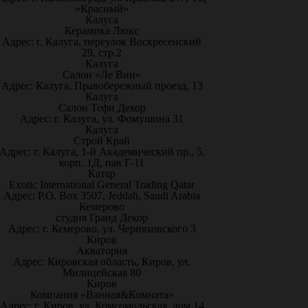
«Красный»
Калуга
Керамика Люкс
Адрес: г. Калуга, переулок Воскресенский
29, стр.2
Калуга
Салон «Ле Вин»
Адрес: Калуга, Правобережный проезд, 13
Калуга
Салон Тефи Декор
Адрес: г. Калуга, ул. Фомушина 31
Калуга
Строй Край
Адрес: г. Калуга, 1-й Академический пр., 5,
корп. 1Д, пав Г-11
Катар
Exotic International General Trading Qatar
Адрес: P.O. Box 3507, Jeddah, Saudi Arabia
Кемерово
студия Гранд Декор
Адрес: г. Кемерово, ул. Черняховского 3
Киров
Акватория
Адрес: Кировская область, Киров, ул.
Милицейская 80
Киров
Компания «Ванная&Комната»
Адрес: г. Киров, ул. Комсомольская, дом 14