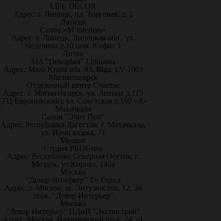
LIFE DÉCOR
Адрес: г. Липецк, пл. Торговая, д. 2
Липецк
Салон «M`Interiors»
Адрес: г. Липецк, Липецкая обл., ул.
Неделина д.10 пом. 8 офис 1
Литва
SIA "Dekoplast" Lithuania
Адрес: Mazā Krasta iela, 83, Rīga, LV-1003
Магнитогорск
Отделочный центр Счастье
Адрес: г. Магнитогорск, ул. Ленина д.115
(ТЦ Европейский); ул. Советская д.160 «А»
Махачкала
Салон "Элит Пол"
Адрес: Республика Дагестан, г. Махачкала,
ул. Ирчи казака, 71
Моздок
Студия PROGress
Адрес: Республике Северная Осетия, г.
Моздок, ул.Кирова, 145а
Москва
"Декор Интерьер" Тц Город
Адрес: г. Москва, ш. Энтузиастов, 12, 3й
этаж, "Декор Интерьер"
Москва
"Декор Интерьер" ЦДиИ "Экспострой"
Адрес: Москва, Нахимовский пр-к, 24, с1