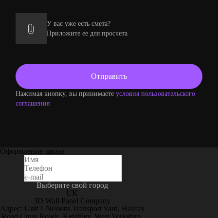
У вас уже есть смета?
Приложите ее для просчета
Нажимая кнопку, вы принимаете
условия пользовательского
соглашения
Оформление заказа
Выберите свой город
UK
3D Wall Panel Company
Адрес: Unit 1 Nelsons Transport Yard, Halifax
Road Cross Roads, Keighley, West Yorkshire,