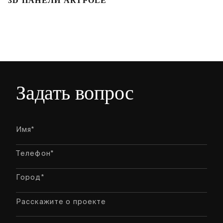
3D ПАНЕЛИ ARTPOLE
Л
Задать вопрос