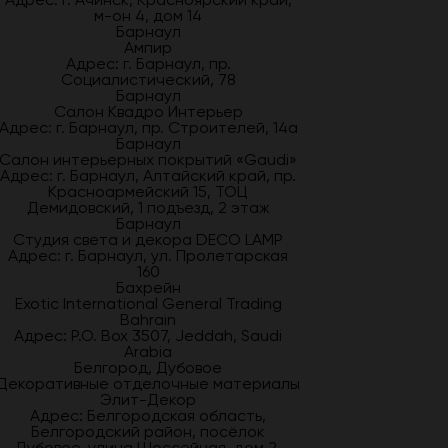
м-он 4, дом 14
Барнаул
Ампир
Адрес: г. Барнаул, пр.
Социалистический, 78
Барнаул
Салон Квадро Интерьер
Адрес: г. Барнаул, пр. Строителей, 14а
Барнаул
Салон интерьерных покрытий «Gaudi»
Адрес: г. Барнаул, Алтайский край, пр.
Красноармейский 15, ТОЦ
Демидовский, 1 подъезд, 2 этаж
Барнаул
Студия света и декора DECO LAMP
Адрес: г. Барнаул, ул. Пролетарская
160
Бахрейн
Exotic International General Trading
Bahrain
Адрес: P.O. Box 3507, Jeddah, Saudi
Arabia
Белгород, Дубовое
Декоративные отделочные материалы
Элит-Декор
Адрес: Белгородская область,
Белгородский район, посёлок
Дубовое, улица Шоссейная, дом 2,