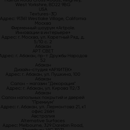
West Yorkshire, BD22 9BG
USA
Textures-3D
Адрес: 91361 Westlake Village, California
Москва
Фирменный шоурум «Artpole.
Инновации в интерьере»
Адрес: г. Москва, ул. Каретный Ряд, д.
5/10 с. 2
Абакан
АРТ СВЕТ
Адрес: г. Абакан, пр-т Дружбы Народов
52
Абакан
Дизайн-студия «АРХИТЕК»
Адрес: г. Абакан, ул. Пушкина, 100
Абакан
Салон - магазин "Декорация"
Адрес: г. Абакан, ул. Кирова 112/3
Абакан
Салон напольных покрытий и дверей
"Премиум"
Адрес: г. Абакан, ул. Лермонтова 21, к1
офис 266Н
Австралия
Alternative Surfaces
Адрес: Melbourne, 329 Darebin Road,
Thornbury, VIC 3071