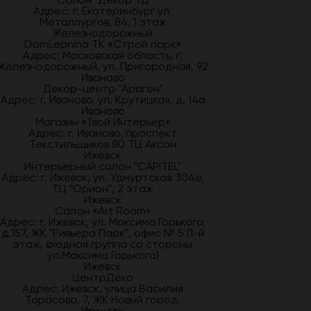
Адрес: г. Екатеринбург ул.
Металлургов, 84, 1 этаж
Железнодорожный
DomLepnina ТК «Строй парк»
Адрес: Московская область, г.
Железнодорожный, ул. Пригородная, 92
Иваново
Декор-центр "Арагон"
Адрес: г. Иваново, ул. Крутицкая, д. 14а
Иваново
Магазин «Твой Интерьер»
Адрес: г. Иваново, проспект
Текстильщиков 80 ТЦ Аксон
Ижевск
Интерьерный салон "CAPITEL"
Адрес: г. Ижевск, ул. Удмуртская 304е,
ТЦ "Орион", 2 этаж
Ижевск
Салон «Art Room»
Адрес: г. Ижевск, ул. Максима Горького,
д.157, ЖК "Ривьера Парк", офис № 5 (1-й
этаж, входная группа со стороны
ул.Максима Горького)
Ижевск
ЦентрДеко
Адрес: Ижевск, улица Василия
Тарасова, 7, ЖК Новый город.
Иркутск