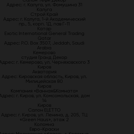
Адрес: г. Калуга, ул. Фомушина 31
Калуга
Строй Край
Адрес: г. Калуга, 1-й Академический
пр., 5, корп. 1Д, пав Г-11
Катар
Exotic International General Trading
Qatar
Адрес: P.O. Box 3507, Jeddah, Saudi
Arabia
Кемерово
студия Гранд Декор
Адрес: г. Кемерово, ул. Черняховского 3
Киров
Акватория
Адрес: Кировская область, Киров, ул.
Милицейская 80
Киров
Компания «Ванная&Комната»
Адрес: г. Киров, ул. Комсомольская, дом
14
Киров
Салон ELETTO
Адрес: г. Киров, ул. Ленина, д. 205, ТЦ
«Green Haus», этаж 2
Коломна
Евро-Краски
Адрес: Московская область, г. Коломна,