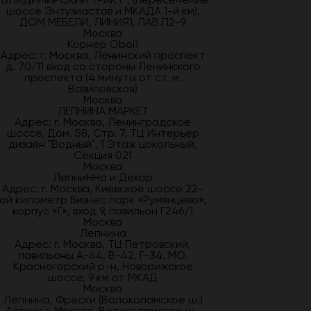
шоссе Энтузиастов и МКАДА 1-й км),
ДОМ МЕБЕЛИ, ЛИНИЯ1, ПАВ.П2-9
Москва
Корнер Oboi1
Адрес: г. Москва, Ленинский проспект
д. 70/11 вход со стороны Ленинского
проспекта (4 минуты от ст. м.
Вавиловская)
Москва
ЛЕПНИНА МАРКЕТ
Адрес: г. Москва, Ленинградское
шоссе, Дом. 58, Стр. 7, ТЦ Интерьер
дизайн "Водный", 1 Этаж цокольный,
Секция 021
Москва
ЛепниННа и Декор
Адрес: г. Москва, Киевское шоссе 22-
ой километр Бизнес парк «Румянцево»,
корпус «Г», вход 9, павильон Г246/1
Москва
Лепнина
Адрес: г. Москва, ТЦ Петровский,
павильоны А-44, В-42, Г-34. МО,
Красногорский р-н, Новорижское
шоссе, 9 км от МКАД
Москва
Лепнина, Фрески (Волоколамское ш.)
Адрес: г. Москва, Волоколамское ш.,