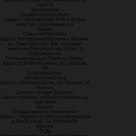
офис 6.
Белоярский
Дизайн-салон Lidi Art
Адрес: г. Белоярский, ХМАО-Югра,
квартал Спортивный,д.4
Бишкек
Салон «ПРЕМЬЕРА»
Адрес: Республика Киргизия, г. Бишкек,
ул. Льва Толстого 36к, торговый
комплекс Мега Мастер, бутик Г3
Благовещенск
Салон интерьера "Буржуа-Декор"
Адрес: г. Благовещенск, ул. Зейская,
134
Благовещенск
салон Home Story
Адрес: г. Благовещенск, ул. Мухина, 94
Брянск
Дизайн-студия "Детали"
Адрес: г.Брянск, ул Войстроченко д.6
«Детали»
Брянск
Студия декора «Хамелеон»
Адрес: г. Брянск, ул. Красноармейская
д.93б (2 этаж), ТЦ "ПРОФИЛЬ"
Брянск
ТК32
Адрес: г. Брянск, ул. им. О.Н. Строкина,