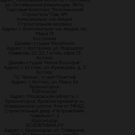
ул. Октябрьской революции, 387а,
Торговый Комплекс "Коломенский
Строитель" Пав. №1
Комсомольск-на-Амуре
Строительная мозаика
Адрес: г. Комсомольск-на-Амуре, пр.
Мира 13
Кострома
Дизайн-студия WowRoom
Адрес: г. Кострома, ул. Маршала
Новикова 22/22, 1 этаж, офис 13
Котлас
Дизайн студия "Home Boutique"
Адрес: г. Котлас, ул. Кузнецова, д. 3
Котлас
ТЦ "Арена", отдел Позитиф
Адрес: г. Котлас, ул. Мира 46
Красногорск
FDPmaster
Адрес: Московская область, г.
Красногорск, Красногорский р-н,
Новорижское шоссе, 9 км от МКАД.
Строительный двор «Петровский»,
павильон Г-2
Краснодар
ВСЯЛЕПНИНА.РУ
Адрес: г. Краснодар, ул. Северная,
320, ТЦ "Евроремонт", пав.112