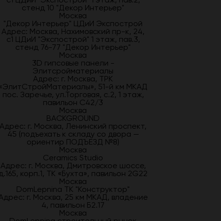
стенд 10 "Декор Интерьер"
Москва
"Декор Интерьер" ЦДиИ Экспострой
Адрес: Москва, Нахимовский пр-к, 24,
с1 ЦДиИ "Экспострой" 1 этаж, пав.3,
стенд 76-77 "Декор Интерьер"
Москва
3D гипсовые панели -
Элитсройматериалы
Адрес: г. Москва, ТРК
«ЭлитСтройМатериалы», 51-й км МКАД
пос. Заречье, ул.Торговая, с.2, 1 этаж,
павильон С42/3
Москва
BACKGROUND
Адрес: г. Москва, Ленинский проспект,
45 (подъехать к складу со двора —
ориентир ПОДЪЕЗД №8)
Москва
Ceramics Studio
Адрес: г. Москва, Дмитровское шоссе,
д.165, корп.1, ТК «Бухта», павильон 2G22
Москва
DomLepnina ТК "Конструктор"
Адрес: г. Москва, 25 км МКАД, владение
4, павильон Б2.17
Москва
DomLepnina строительный рынок