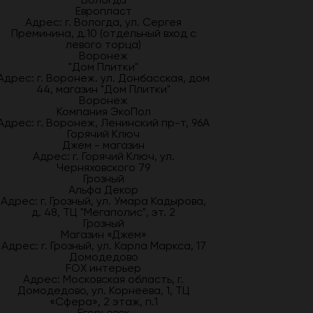
Европласт
Адрес: г. Вологда, ул. Сергея
Преминина, д.10 (отдельный вход с
левого торца)
Воронеж
"Дом Плитки"
Адрес: г. Воронеж. ул. Донбасская, дом
44, магазин "Дом Плитки"
Воронеж
Компания ЭкоПол
Адрес: г. Воронеж, Ленинский пр-т, 96А
Горячий Ключ
Джем - магазин
Адрес: г. Горячий Ключ, ул.
Черняховского 79
Грозный
Альфа Декор
Адрес: г. Грозный, ул. Умара Кадырова,
д. 48, ТЦ "Мегаполис", эт. 2
Грозный
Магазин «Джем»
Адрес: г. Грозный, ул. Карла Маркса, 17
Домодедово
FOX интерьер
Адрес: Московская область, г.
Домодедово, ул. Корнеева, 1, ТЦ
«Сфера», 2 этаж, п.1
Егорьевск