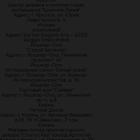
Центр дизайна и комплектации
интерьеров "Красная Линия"
Адрес: г. Иркутск, ул. Юрия
Левитанского, 4
Италия
creativewall
Адрес: Via Yuri Gagarin 6/a – 42123
Reggio Emilia (Italia)
Йошкар-Ола
"Строй Арсенал"
Адрес: г. Йошкар-Ола, Ленинский
проспект 49
Йошкар-Ола
Интерьерный салон "Белый эскиз"
Адрес: г. Йошкар-Ола, ул. Воинов-
Интернационалистов, д. 36
Йошкар-Ола
Торговый дом "Сайвер"
Адрес: г. Йошкар-Ола, ул. Ленинский
пр-т, д.8
Казань
Лепной Декор
Адрес: г. Казань, ул. Хусаина Ямашева,
д.93, ТК «Савиново», 2 таж
Казань
Магазин-склад архитектурного
декора "Статус Кво" (склад Артполе)
Адрес: г. Казань, ул. Горсоветская, д. 33