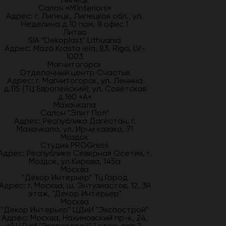
Салон «M`Interiors»
Адрес: г. Липецк, Липецкая обл., ул.
Неделина д.10 пом. 8 офис 1
Литва
SIA "Dekoplast" Lithuania
Адрес: Mazā Krasta iela, 83, Rīga, LV-
1003
Магнитогорск
Отделочный центр Счастье
Адрес: г. Магнитогорск, ул. Ленина
д.115 (ТЦ Европейский); ул. Советская
д.160 «А»
Махачкала
Салон "Элит Пол"
Адрес: Республика Дагестан, г.
Махачкала, ул. Ирчи казака, 71
Моздок
Студия PROGress
Адрес: Республике Северная Осетия, г.
Моздок, ул.Кирова, 145а
Москва
"Декор Интерьер" Тц Город
Адрес: г. Москва, ш. Энтузиастов, 12, 3й
этаж, "Декор Интерьер"
Москва
"Декор Интерьер" ЦДиИ "Экспострой"
Адрес: Москва, Нахимовский пр-к, 24,
с1 ЦДиИ "Экспострой" 1 этаж, пав.2,