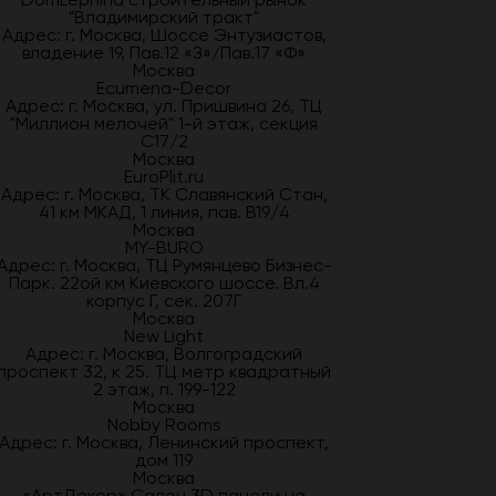
"Владимирский тракт"
Адрес: г. Москва, Шоссе Энтузиастов,
владение 19, Пав.12 «З»/Пав.17 «Ф»
Москва
Ecumena-Decor
Адрес: г. Москва, ул. Пришвина 26, ТЦ
"Миллион мелочей" 1-й этаж, секция
С17/2
Москва
EuroPlit.ru
Адрес: г. Москва, ТК Славянский Стан,
41 км МКАД, 1 линия, пав. В19/4
Москва
MY-BURO
Адрес: г. Москва, ТЦ Румянцево Бизнес-
Парк. 22ой км Киевского шоссе. Вл.4
корпус Г, сек. 207Г
Москва
New Light
Адрес: г. Москва, Волгоградский
проспект 32, к 25. ТЦ метр квадратный
2 этаж, п. 199-122
Москва
Nobby Rooms
Адрес: г. Москва, Ленинский проспект,
дом 119
Москва
«АртДекор» Салон 3D панели на