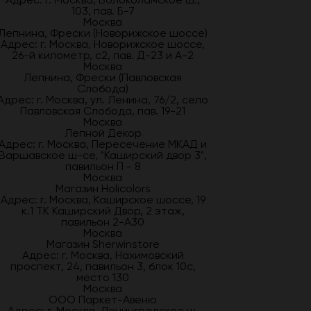
103, пав. Б-7
Москва
Лепнина, Фрески (Новорижское шоссе)
Адрес: г. Москва, Новорижское шоссе,
26-й километр, с2, пав. Д-23 и А-2
Москва
Лепнина, Фрески (Павловская
Слобода)
Адрес: г. Москва, ул. Ленина, 76/2, село
Павловская Слобода, пав. 19-21
Москва
Лепной Декор
Адрес: г. Москва, Пересечение МКАД и
Варшавское ш-се, "Каширский двор 3",
павильон П - 8
Москва
Магазин Holicolors
Адрес: г. Москва, Каширское шоссе, 19
к.1 ТК Каширский Двор, 2 этаж,
павильон 2-А30
Москва
Магазин Sherwinstore
Адрес: г. Москва, Нахимовский
проспект, 24, павильон 3, блок 10с,
место 130
Москва
ООО Паркет-Авeню
Адрес: г. Москва, Ленинградское ш,