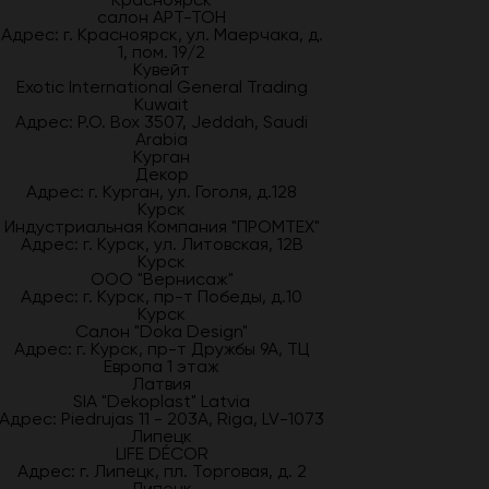
салон АРТ-ТОН
Адрес: г. Красноярск, ул. Маерчака, д.
1, пом. 19/2
Кувейт
Exotic International General Trading
Kuwait
Адрес: P.O. Box 3507, Jeddah, Saudi
Arabia
Курган
Декор
Адрес: г. Курган, ул. Гоголя, д.128
Курск
Индустриальная Компания "ПРОМТЕХ"
Адрес: г. Курск, ул. Литовская, 12В
Курск
ООО "Вернисаж"
Адрес: г. Курск, пр-т Победы, д.10
Курск
Салон "Doka Design"
Адрес: г. Курск, пр-т Дружбы 9А, ТЦ
Европа 1 этаж
Латвия
SIA "Dekoplast" Latvia
Адрес: Piedrujas 11 - 203A, Riga, LV-1073
Липецк
LIFE DÉCOR
Адрес: г. Липецк, пл. Торговая, д. 2
Липецк