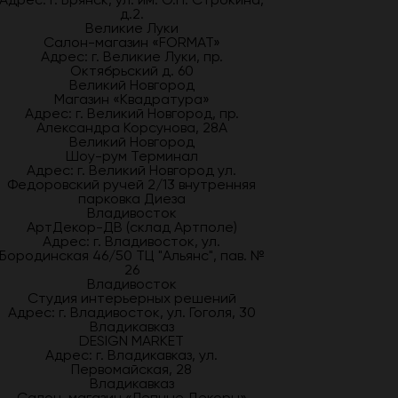
д.2.
Великие Луки
Салон-магазин «FORMAT»
Адрес: г. Великие Луки, пр.
Октябрьский д. 60
Великий Новгород
Магазин «Квадратура»
Адрес: г. Великий Новгород, пр.
Александра Корсунова, 28А
Великий Новгород
Шоу-рум Терминал
Адрес: г. Великий Новгород ул.
Федоровский ручей 2/13 внутренняя
парковка Диеза
Владивосток
АртДекор-ДВ (склад Артполе)
Адрес: г. Владивосток, ул.
Бородинская 46/50 ТЦ "Альянс", пав. №
26
Владивосток
Студия интерьерных решений
Адрес: г. Владивосток, ул. Гоголя, 30
Владикавказ
DESIGN MARKET
Адрес: г. Владикавказ, ул.
Первомайская, 28
Владикавказ
Салон-магазин «Лепные Декоры»