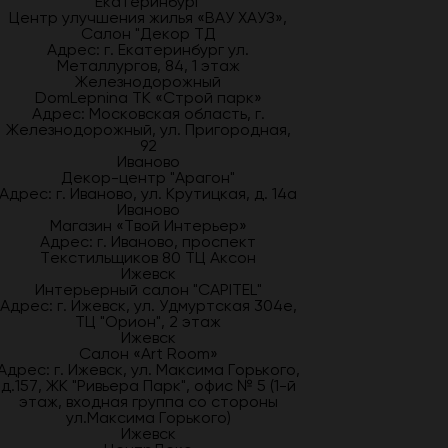
Екатеринбург
Центр улучшения жилья «ВАУ ХАУЗ»,
Салон "Декор ТД
Адрес: г. Екатеринбург ул.
Металлургов, 84, 1 этаж
Железнодорожный
DomLepnina ТК «Строй парк»
Адрес: Московская область, г.
Железнодорожный, ул. Пригородная,
92
Иваново
Декор-центр "Арагон"
Адрес: г. Иваново, ул. Крутицкая, д. 14а
Иваново
Магазин «Твой Интерьер»
Адрес: г. Иваново, проспект
Текстильщиков 80 ТЦ Аксон
Ижевск
Интерьерный салон "CAPITEL"
Адрес: г. Ижевск, ул. Удмуртская 304е,
ТЦ "Орион", 2 этаж
Ижевск
Салон «Art Room»
Адрес: г. Ижевск, ул. Максима Горького,
д.157, ЖК "Ривьера Парк", офис № 5 (1-й
этаж, входная группа со стороны
ул.Максима Горького)
Ижевск