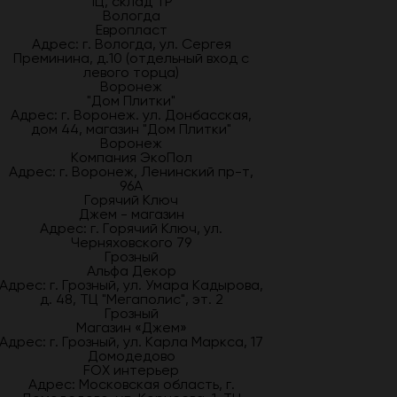
1Ц, склад ТР
Вологда
Европласт
Адрес: г. Вологда, ул. Сергея
Преминина, д.10 (отдельный вход с
левого торца)
Воронеж
"Дом Плитки"
Адрес: г. Воронеж. ул. Донбасская,
дом 44, магазин "Дом Плитки"
Воронеж
Компания ЭкоПол
Адрес: г. Воронеж, Ленинский пр-т,
96А
Горячий Ключ
Джем - магазин
Адрес: г. Горячий Ключ, ул.
Черняховского 79
Грозный
Альфа Декор
Адрес: г. Грозный, ул. Умара Кадырова,
д. 48, ТЦ "Мегаполис", эт. 2
Грозный
Магазин «Джем»
Адрес: г. Грозный, ул. Карла Маркса, 17
Домодедово
FOX интерьер
Адрес: Московская область, г.