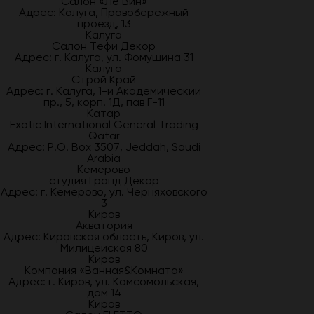
Салон «Ле Вин»
Адрес: Калуга, Правобережный
проезд, 13
Калуга
Салон Тефи Декор
Адрес: г. Калуга, ул. Фомушина 31
Калуга
Строй Край
Адрес: г. Калуга, 1-й Академический
пр., 5, корп. 1Д, пав Г-11
Катар
Exotic International General Trading
Qatar
Адрес: P.O. Box 3507, Jeddah, Saudi
Arabia
Кемерово
студия Гранд Декор
Адрес: г. Кемерово, ул. Черняховского
3
Киров
Акватория
Адрес: Кировская область, Киров, ул.
Милицейская 80
Киров
Компания «Ванная&Комната»
Адрес: г. Киров, ул. Комсомольская,
дом 14
Киров