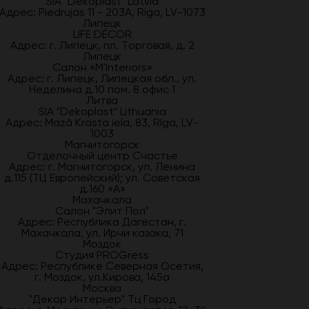
SIA "Dekoplast" Latvia
Адрес: Piedrujas 11 - 203A, Riga, LV-1073
Липецк
LIFE DÉCOR
Адрес: г. Липецк, пл. Торговая, д. 2
Липецк
Салон «M`Interiors»
Адрес: г. Липецк, Липецкая обл., ул.
Неделина д.10 пом. 8 офис 1
Литва
SIA "Dekoplast" Lithuania
Адрес: Mazā Krasta iela, 83, Rīga, LV-
1003
Магнитогорск
Отделочный центр Счастье
Адрес: г. Магнитогорск, ул. Ленина
д.115 (ТЦ Европейский); ул. Советская
д.160 «А»
Махачкала
Салон "Элит Пол"
Адрес: Республика Дагестан, г.
Махачкала, ул. Ирчи казака, 71
Моздок
Студия PROGress
Адрес: Республике Северная Осетия,
г. Моздок, ул.Кирова, 145а
Москва
"Декор Интерьер" Тц Город