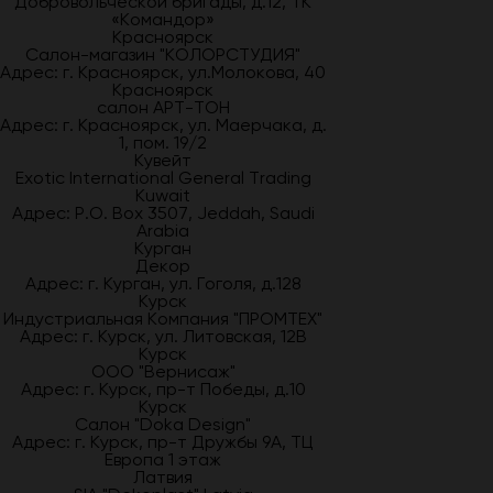
Добровольческой бригады, д.12, ТК
«Командор»
Красноярск
Салон-магазин "КОЛОРСТУДИЯ"
Адрес: г. Красноярск, ул.Молокова, 40
Красноярск
салон АРТ-ТОН
Адрес: г. Красноярск, ул. Маерчака, д.
1, пом. 19/2
Кувейт
Exotic International General Trading
Kuwait
Адрес: P.O. Box 3507, Jeddah, Saudi
Arabia
Курган
Декор
Адрес: г. Курган, ул. Гоголя, д.128
Курск
Индустриальная Компания "ПРОМТЕХ"
Адрес: г. Курск, ул. Литовская, 12В
Курск
ООО "Вернисаж"
Адрес: г. Курск, пр-т Победы, д.10
Курск
Салон "Doka Design"
Адрес: г. Курск, пр-т Дружбы 9А, ТЦ
Европа 1 этаж
Латвия