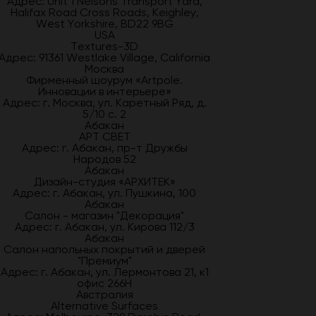
Адрес: Unit 1 Nelsons Transport Yard,
Halifax Road Cross Roads, Keighley,
West Yorkshire, BD22 9BG
USA
Textures-3D
Адрес: 91361 Westlake Village, California
Москва
Фирменный шоурум «Artpole.
Инновации в интерьере»
Адрес: г. Москва, ул. Каретный Ряд, д.
5/10 с. 2
Абакан
АРТ СВЕТ
Адрес: г. Абакан, пр-т Дружбы
Народов 52
Абакан
Дизайн-студия «АРХИТЕК»
Адрес: г. Абакан, ул. Пушкина, 100
Абакан
Салон - магазин "Декорация"
Адрес: г. Абакан, ул. Кирова 112/3
Абакан
Салон напольных покрытий и дверей
"Премиум"
Адрес: г. Абакан, ул. Лермонтова 21, к1
офис 266Н
Австралия
Alternative Surfaces