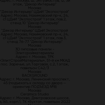
Адрес: г. Москва, ш. Энтузиастов, 12, 3й
этаж, "Декор Интерьер"
Москва
"Декор Интерьер" ЦДиИ "Экспострой"
Адрес: Москва, Нахимовский пр-к, 24,
с1 ЦДиИ "Экспострой" 1 этаж, пав.2,
стенд 10 "Декор Интерьер"
Москва
"Декор Интерьер" ЦДиИ Экспострой
Адрес: Москва, Нахимовский пр-к, 24,
с1 ЦДиИ "Экспострой" 1 этаж, пав.3,
стенд 76-77 "Декор Интерьер"
Москва
3D гипсовые панели -
Элитсройматериалы
Адрес: г. Москва, ТРК
«ЭлитСтройМатериалы», 51-й км МКАД
пос. Заречье, ул.Торговая, с.2, 1 этаж,
павильон С42/3
Москва
BACKGROUND
Адрес: г. Москва, Ленинский проспект,
45 (подъехать к складу со двора —
ориентир ПОДЪЕЗД №8)
Москва
Ceramics Studio
Адрес: г. Москва, Дмитровское шоссе,
д.165, корп.1, ТК «Бухта», павильон 2G22