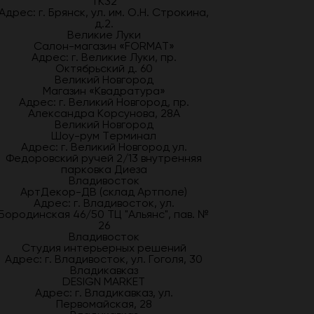
ТК32
Адрес: г. Брянск, ул. им. О.Н. Строкина,
д.2.
Великие Луки
Салон-магазин «FORMAT»
Адрес: г. Великие Луки, пр.
Октябрьский д. 60
Великий Новгород
Магазин «Квадратура»
Адрес: г. Великий Новгород, пр.
Александра Корсунова, 28А
Великий Новгород
Шоу-рум Терминал
Адрес: г. Великий Новгород ул.
Федоровский ручей 2/13 внутренняя
парковка Диеза
Владивосток
АртДекор-ДВ (склад Артполе)
Адрес: г. Владивосток, ул.
Бородинская 46/50 ТЦ "Альянс", пав. №
26
Владивосток
Студия интерьерных решений
Адрес: г. Владивосток, ул. Гоголя, 30
Владикавказ
DESIGN MARKET
Адрес: г. Владикавказ, ул.
Первомайская, 28