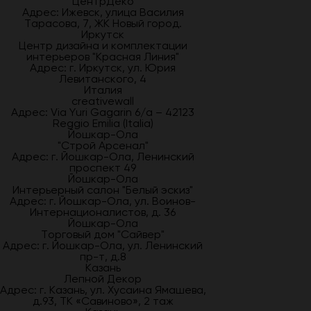
ЦентрДеко
Адрес: Ижевск, улица Василия
Тарасова, 7, ЖК Новый город.
Иркутск
Центр дизайна и комплектации
интерьеров "Красная Линия"
Адрес: г. Иркутск, ул. Юрия
Левитанского, 4
Италия
creativewall
Адрес: Via Yuri Gagarin 6/a – 42123
Reggio Emilia (Italia)
Йошкар-Ола
"Строй Арсенал"
Адрес: г. Йошкар-Ола, Ленинский
проспект 49
Йошкар-Ола
Интерьерный салон "Белый эскиз"
Адрес: г. Йошкар-Ола, ул. Воинов-
Интернационалистов, д. 36
Йошкар-Ола
Торговый дом "Сайвер"
Адрес: г. Йошкар-Ола, ул. Ленинский
пр-т, д.8
Казань
Лепной Декор
Адрес: г. Казань, ул. Хусаина Ямашева,
д.93, ТК «Савиново», 2 таж