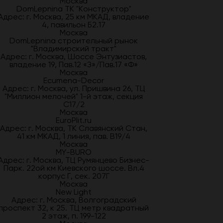
Москва
DomLepnina ТК "Конструктор"
Адрес: г. Москва, 25 км МКАД, владение
4, павильон Б2.17
Москва
DomLepnina строительный рынок
"Владимирский тракт"
Адрес: г. Москва, Шоссе Энтузиастов,
владение 19, Пав.12 «З»/Пав.17 «Ф»
Москва
Ecumena-Decor
Адрес: г. Москва, ул. Пришвина 26, ТЦ
"Миллион мелочей" 1-й этаж, секция
С17/2
Москва
EuroPlit.ru
Адрес: г. Москва, ТК Славянский Стан,
41 км МКАД, 1 линия, пав. В19/4
Москва
MY-BURO
Адрес: г. Москва, ТЦ Румянцево Бизнес-
Парк. 22ой км Киевского шоссе. Вл.4
корпус Г, сек. 207Г
Москва
New Light
Адрес: г. Москва, Волгоградский
проспект 32, к 25. ТЦ метр квадратный
2 этаж, п. 199-122