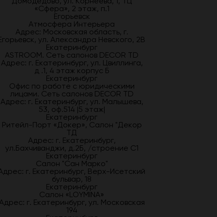
Домодедово, ул. Корнеева, 1, ТЦ
«Сфера», 2 этаж, п.1
Егорьевск
Атмосфера Интерьера
Адрес: Московская область, г.
Егорьевск, ул. Александра Невского, 2В
Екатеринбург
ASTROOM. Сеть салонов DECOR TD
Адрес: г. Екатеринбург, ул. Цвиллинга,
д .1, 4 этаж корпус Б
Екатеринбург
Офис по работе с юридическими
лицами. Сеть салонов DECOR TD
Адрес: г. Екатеринбург, ул. Малышева,
53, оф.514 |5 этаж|
Екатеринбург
Ритейл-Порт «Докер», Салон "Декор
ТД
Адрес: г. Екатеринбург,
ул.Бахчиванджи, д.2Б, /строение С1
Екатеринбург
Салон "Сан Марко"
Адрес: г. Екатеринбург, Верх-Исетский
бульвар, 18
Екатеринбург
Салон «LOYMINA»
Адрес: г. Екатеринбург, ул. Московская
194