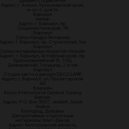
Дизайн-студия ИРМА
Адрес: г. Ачинск, Красноярский край,
м-он 4, дом 14
Барнаул
Ампир
Адрес: г. Барнаул, пр.
Социалистический, 78
Барнаул
Салон Квадро Интерьер
Адрес: г. Барнаул, пр. Строителей, 14а
Барнаул
Салон интерьерных покрытий «Gaudi»
Адрес: г. Барнаул, Алтайский край, пр.
Красноармейский 15, ТОЦ
Демидовский, 1 подъезд, 2 этаж
Барнаул
Студия света и декора DECO LAMP
Адрес: г. Барнаул, ул. Пролетарская
160
Бахрейн
Exotic International General Trading
Bahrain
Адрес: P.O. Box 3507, Jeddah, Saudi
Arabia
Белгород, Дубовое
Декоративные отделочные
материалы Элит-Декор
Адрес: Белгородская область,