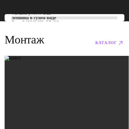
Только у
ARTPOLE
лепнина в сухом виде
Тел:
8 (800) 101-53-00
Монтаж
КАТАЛОГ