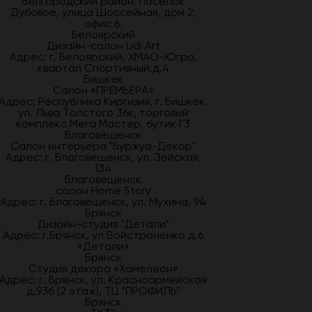
Белгородский район, посёлок
Дубовое, улица Шоссейная, дом 2,
офис 6.
Белоярский
Дизайн-салон Lidi Art
Адрес: г. Белоярский, ХМАО-Югра,
квартал Спортивный,д.4
Бишкек
Салон «ПРЕМЬЕРА»
Адрес: Республика Киргизия, г. Бишкек,
ул. Льва Толстого 36к, торговый
комплекс Мега Мастер, бутик Г3
Благовещенск
Салон интерьера "Буржуа-Декор"
Адрес: г. Благовещенск, ул. Зейская,
134
Благовещенск
салон Home Story
Адрес: г. Благовещенск, ул. Мухина, 94
Брянск
Дизайн-студия "Детали"
Адрес: г.Брянск, ул Войстроченко д.6
«Детали»
Брянск
Студия декора «Хамелеон»
Адрес: г. Брянск, ул. Красноармейская
д.93б (2 этаж), ТЦ "ПРОФИЛЬ"
Брянск