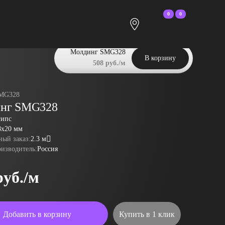
0
0
Молдинг SMG328
В корзину
508 руб./м
MG328
нг SMG328
гипс
8x20 мм
ый заказ:
2.3 м
оизводитель:
Россия
руб./м
Добавить в корзину
Купить в 1 клик