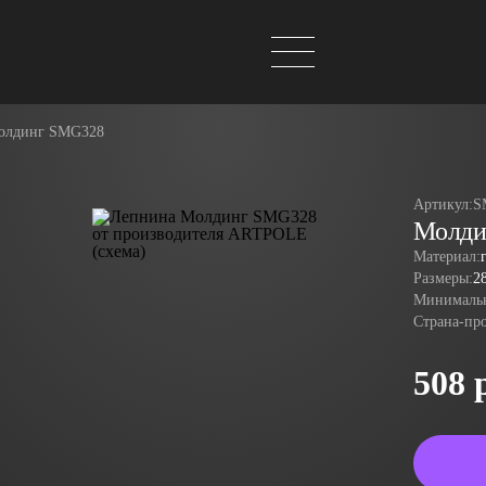
олдинг SMG328
Артикул:
S
Молди
Материал:
Размеры:
2
Минимальн
Страна-пр
508 