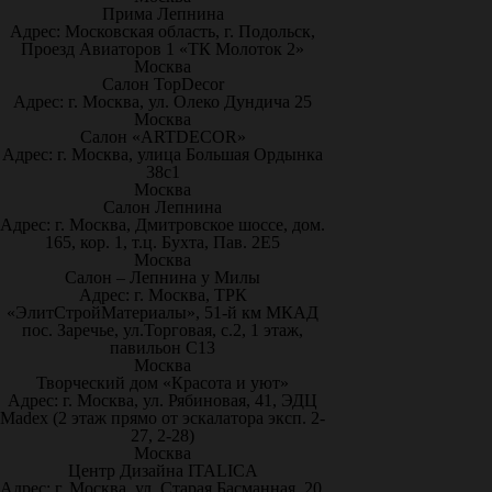
Прима Лепнина
Адрес: Московская область, г. Подольск,
Проезд Авиаторов 1 «ТК Молоток 2»
Москва
Салон TopDecor
Адрес: г. Москва, ул. Олеко Дундича 25
Москва
Салон «ARTDECOR»
Адрес: г. Москва, улица Большая Ордынка
38с1
Москва
Салон Лепнина
Адрес: г. Москва, Дмитровское шоссе, дом.
165, кор. 1, т.ц. Бухта, Пав. 2Е5
Москва
Салон – Лепнина у Милы
Адрес: г. Москва, ТРК
«ЭлитСтройМатериалы», 51-й км МКАД
пос. Заречье, ул.Торговая, с.2, 1 этаж,
павильон С13
Москва
Творческий дом «Красота и уют»
Адрес: г. Москва, ул. Рябиновая, 41, ЭДЦ
Madex (2 этаж прямо от эскалатора эксп. 2-
27, 2-28)
Москва
Центр Дизайна ITALICA
Адрес: г. Москва, ул. Старая Басманная, 20,