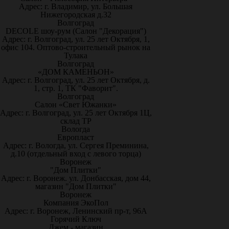
Адрес: г. Владимир, ул. Большая
Нижегородская д.32
Волгоград
DECOLE шоу-рум (Салон "Декорация")
Адрес: г. Волгоград, ул. 25 лет Октября, 1,
офис 104. Оптово-строительный рынок на
Тулака
Волгоград
«ДОМ КАМЕНЬОН»
Адрес: г. Волгоград, ул. 25 лет Октября, д.
1, стр. 1, ТК "Фаворит".
Волгоград
Салон «Свет Южанки»
Адрес: г. Волгоград, ул. 25 лет Октября 1Ц,
склад ТР
Вологда
Европласт
Адрес: г. Вологда, ул. Сергея Преминина,
д.10 (отдельный вход с левого торца)
Воронеж
"Дом Плитки"
Адрес: г. Воронеж. ул. Донбасская, дом 44,
магазин "Дом Плитки"
Воронеж
Компания ЭкоПол
Адрес: г. Воронеж, Ленинский пр-т, 96А
Горячий Ключ
Джем - магазин