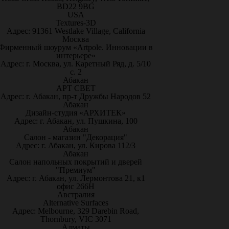
BD22 9BG
USA
Textures-3D
Адрес: 91361 Westlake Village, California
Москва
Фирменный шоурум «Artpole. Инновации в
интерьере»
Адрес: г. Москва, ул. Каретный Ряд, д. 5/10
с. 2
Абакан
АРТ СВЕТ
Адрес: г. Абакан, пр-т Дружбы Народов 52
Абакан
Дизайн-студия «АРХИТЕК»
Адрес: г. Абакан, ул. Пушкина, 100
Абакан
Салон - магазин "Декорация"
Адрес: г. Абакан, ул. Кирова 112/3
Абакан
Салон напольных покрытий и дверей
"Премиум"
Адрес: г. Абакан, ул. Лермонтова 21, к1
офис 266Н
Австралия
Alternative Surfaces
Адрес: Melbourne, 329 Darebin Road,
Thornbury, VIC 3071
Алматы