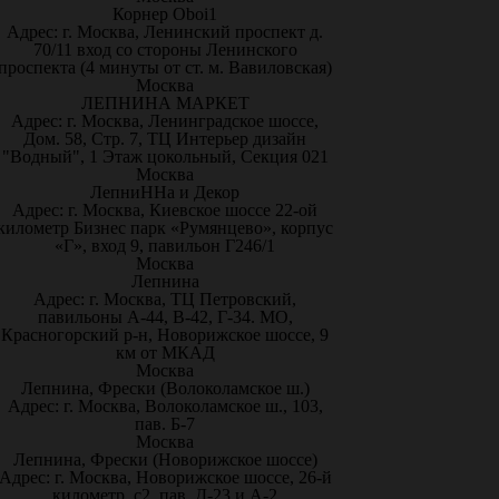
Корнер Oboi1
Адрес: г. Москва, Ленинский проспект д.
70/11 вход со стороны Ленинского
проспекта (4 минуты от ст. м. Вавиловская)
Москва
ЛЕПНИНА МАРКЕТ
Адрес: г. Москва, Ленинградское шоссе,
Дом. 58, Стр. 7, ТЦ Интерьер дизайн
"Водный", 1 Этаж цокольный, Секция 021
Москва
ЛепниННа и Декор
Адрес: г. Москва, Киевское шоссе 22-ой
километр Бизнес парк «Румянцево», корпус
«Г», вход 9, павильон Г246/1
Москва
Лепнина
Адрес: г. Москва, ТЦ Петровский,
павильоны А-44, В-42, Г-34. МО,
Красногорский р-н, Новорижское шоссе, 9
км от МКАД
Москва
Лепнина, Фрески (Волоколамское ш.)
Адрес: г. Москва, Волоколамское ш., 103,
пав. Б-7
Москва
Лепнина, Фрески (Новорижское шоссе)
Адрес: г. Москва, Новорижское шоссе, 26-й
километр, с2, пав. Д-23 и А-2