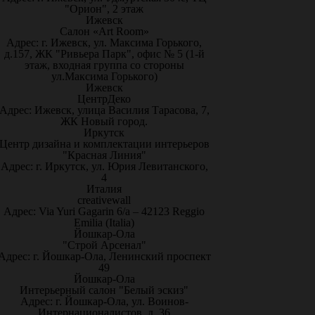
"Орион", 2 этаж
Ижевск
Салон «Art Room»
Адрес: г. Ижевск, ул. Максима Горького,
д.157, ЖК "Ривьера Парк", офис № 5 (1-й
этаж, входная группа со стороны
ул.Максима Горького)
Ижевск
ЦентрДеко
Адрес: Ижевск, улица Василия Тарасова, 7,
ЖК Новый город.
Иркутск
Центр дизайна и комплектации интерьеров
"Красная Линия"
Адрес: г. Иркутск, ул. Юрия Левитанского,
4
Италия
creativewall
Адрес: Via Yuri Gagarin 6/a – 42123 Reggio
Emilia (Italia)
Йошкар-Ола
"Строй Арсенал"
Адрес: г. Йошкар-Ола, Ленинский проспект
49
Йошкар-Ола
Интерьерный салон "Белый эскиз"
Адрес: г. Йошкар-Ола, ул. Воинов-
Интернационалистов, д. 36