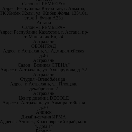
Салон «ПРЕМЬЕРА»
Адрес: Республика Казахстан, г. Алматы,
ТК Жибек Жолы, ул. Жибек Жолы, 135/10а,
этаж 1, бутик А23а
Астана
Салон «ПРЕМЬЕРА»
Адрес: Республика Казахстан, г. Астана, пр-
т. Мангилик Ел, 24
Астрахань
ОБОИГРАД
Адрес: г. Астрахань, ул.Адмиралтейская
д.46
Астрахань
Салон "Великая СТЕНА"
Адрес: г. Астрахань, ул. Ахшарумова, д. 52
Астрахань
Студия «Brend&design»
Адрес: г. Астрахань, ул. Площадь
декабристов 7
Астрахань
Центр дизайна DECOLE
Адрес: г. Астрахань, ул. Адмиралтейская
д.30
Ачинск
Дизайн-студия ИРМА
Адрес: г. Ачинск, Красноярский край, м-он
4, дом 14
Барнаул