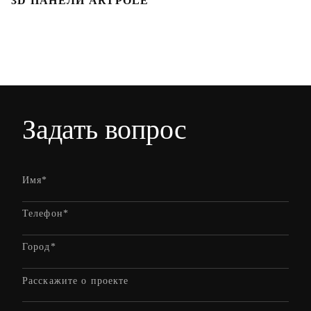
3D ПАНЕЛИ ARTPOLE
Л
Задать вопрос