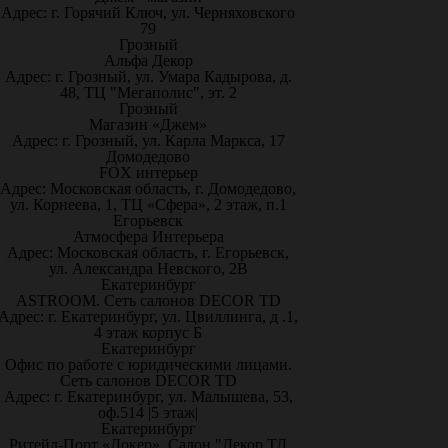
Адрес: г. Горячий Ключ, ул. Черняховского
79
Грозный
Альфа Декор
Адрес: г. Грозный, ул. Умара Кадырова, д.
48, ТЦ "Мегаполис", эт. 2
Грозный
Магазин «Джем»
Адрес: г. Грозный, ул. Карла Маркса, 17
Домодедово
FOX интерьер
Адрес: Московская область, г. Домодедово,
ул. Корнеева, 1, ТЦ «Сфера», 2 этаж, п.1
Егорьевск
Атмосфера Интерьера
Адрес: Московская область, г. Егорьевск,
ул. Александра Невского, 2В
Екатеринбург
ASTROOM. Сеть салонов DECOR TD
Адрес: г. Екатеринбург, ул. Цвиллинга, д .1,
4 этаж корпус Б
Екатеринбург
Офис по работе с юридическими лицами.
Сеть салонов DECOR TD
Адрес: г. Екатеринбург, ул. Малышева, 53,
оф.514 |5 этаж|
Екатеринбург
Ритейл-Порт «Докер», Салон "Декор ТД