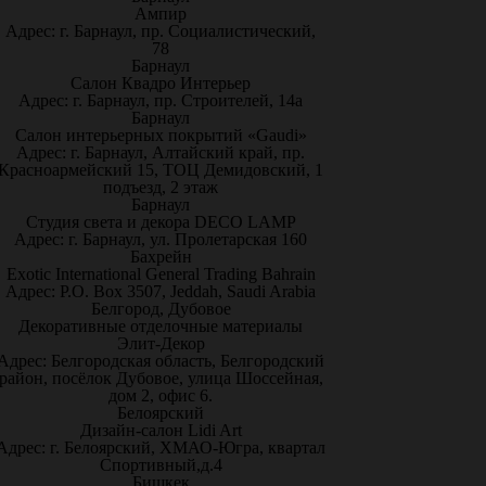
Ампир
Адрес: г. Барнаул, пр. Социалистический,
78
Барнаул
Салон Квадро Интерьер
Адрес: г. Барнаул, пр. Строителей, 14а
Барнаул
Салон интерьерных покрытий «Gaudi»
Адрес: г. Барнаул, Алтайский край, пр.
Красноармейский 15, ТОЦ Демидовский, 1
подъезд, 2 этаж
Барнаул
Студия света и декора DECO LAMP
Адрес: г. Барнаул, ул. Пролетарская 160
Бахрейн
Exotic International General Trading Bahrain
Адрес: P.O. Box 3507, Jeddah, Saudi Arabia
Белгород, Дубовое
Декоративные отделочные материалы
Элит-Декор
Адрес: Белгородская область, Белгородский
район, посёлок Дубовое, улица Шоссейная,
дом 2, офис 6.
Белоярский
Дизайн-салон Lidi Art
Адрес: г. Белоярский, ХМАО-Югра, квартал
Спортивный,д.4
Бишкек