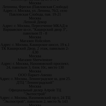
Москва
Лепнина, Фрески (Павловская Слобода)
Адрес: г. Москва, ул. Ленина, 76/2, село
Павловская Слобода, пав. 19-21
Москва
Лепной Декор
Адрес: г. Москва, Пересечение МКАД и
Варшавское ш-се, "Каширский двор 3",
павильон П - 8
Москва
Магазин Holicolors
Адрес: г. Москва, Каширское шоссе, 19 к.1
ТК Каширский Двор, 2 этаж, павильон 2-
А30
Москва
Магазин Sherwinstore
Адрес: г. Москва, Нахимовский проспект,
24, павильон 3, блок 10с, место 130
Москва
ООО Паркет-Авeню
Адрес: г. Москва, Ленинградское ш, дом 25.
ДТЦ "Ленинградский"
Москва
Официальный дилер Artpole ТЦ
"Экспострой"
Адрес: г. Москва, Нахимовский пр-т, 24 ТЦ
"Экспострой", павильон 2, место № 143
Москва