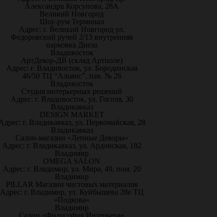
Александра Корсунова, 28А
Великий Новгород
Шоу-рум Терминал
Адрес: г. Великий Новгород ул.
Федоровский ручей 2/13 внутренняя
парковка Диеза
Владивосток
АртДекор-ДВ (склад Артполе)
Адрес: г. Владивосток, ул. Бородинская
46/50 ТЦ "Альянс", пав. № 26
Владивосток
Студия интерьерных решений
Адрес: г. Владивосток, ул. Гоголя, 30
Владикавказ
DESIGN MARKET
Адрес: г. Владикавказ, ул. Первомайская, 28
Владикавказ
Салон-магазин «Лепные Декоры»
Адрес: г. Владикавказ, ул. Ардонская, 182
Владимир
OMEGA SALON
Адрес: г. Владимир, ул. Мира, 49, пом. 20
Владимир
PILLAR Магазин чистовых материалов
Адрес: г. Владимир, ул. Куйбышева 28е ТЦ
«Подкова»
Владимир
Салон «Философия Интерьера»