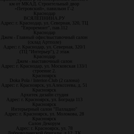
км от МКАД. Строительный двор
«Петровский», павильон Г-2
Краснодар
ВСЯЛЕПНИНА.РУ
Адрес: г. Краснодар, ул. Северная, 320, ТЦ
"Евроремонт", пав.112
Краснодар
Джем - Главный офис/выставочный салон
(склад Артполе)
Адрес: г. Краснодар, ул. Северная, 320/1
(ТЦ "Интерьер"), 2 этаж
Краснодар
Джем - выставочный салон
Адрес: г. Краснодар, ул. Московская 133/1
строение 2.
Красноярск
Doka Pola / Interior-Club (2 салона)
Адрес: г. Красноярск, ул.Алекссеева, д. 51
Красноярск
Архитек дизайн студия
Адрес: г. Красноярск, ул. Бограда 113
Красноярск
Интерьерный салон "Палладио"
Адрес: г. Красноярск, ул. Молокова, 28
Красноярск
Салон Декорум
Адрес: г. Красноярск, ул. 78
Добровольческой бригады, д.12, ТК