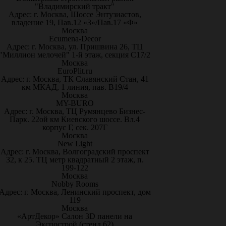
"Владимирский тракт"
Адрес: г. Москва, Шоссе Энтузиастов,
владение 19, Пав.12 «З»/Пав.17 «Ф»
Москва
Ecumena-Decor
Адрес: г. Москва, ул. Пришвина 26, ТЦ
"Миллион мелочей" 1-й этаж, секция С17/2
Москва
EuroPlit.ru
Адрес: г. Москва, ТК Славянский Стан, 41
км МКАД, 1 линия, пав. В19/4
Москва
MY-BURO
Адрес: г. Москва, ТЦ Румянцево Бизнес-
Парк. 22ой км Киевского шоссе. Вл.4
корпус Г, сек. 207Г
Москва
New Light
Адрес: г. Москва, Волгоградский проспект
32, к 25. ТЦ метр квадратный 2 этаж, п.
199-122
Москва
Nobby Rooms
Адрес: г. Москва, Ленинский проспект, дом
119
Москва
«АртДекор» Салон 3D панели на
Экспострой (стенд 62)