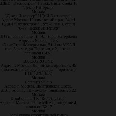
ЦДиИ "Экспострой" 1 этаж, пав.2, стенд 10
"Декор Интерьер"
Москва
"Декор Интерьер" ЦДиИ Экспострой
Адрес: Москва, Нахимовский пр-к, 24, с1
ЦДиИ "Экспострой" 1 этаж, пав.3, стенд
76-77 "Декор Интерьер"
Москва
3D гипсовые панели - Элитсройматериалы
Адрес: г. Москва, ТРК
«ЭлитСтройМатериалы», 51-й км МКАД
пос. Заречье, ул.Торговая, с.2, 1 этаж,
павильон С42/3
Москва
BACKGROUND
Адрес: г. Москва, Ленинский проспект, 45
(подъехать к складу со двора — ориентир
ПОДЪЕЗД №8)
Москва
Ceramics Studio
Адрес: г. Москва, Дмитровское шоссе,
д.165, корп.1, ТК «Бухта», павильон 2G22
Москва
DomLepnina ТК "Конструктор"
Адрес: г. Москва, 25 км МКАД, владение 4,
павильон Б2.17
Москва
DomLepnina строительный рынок