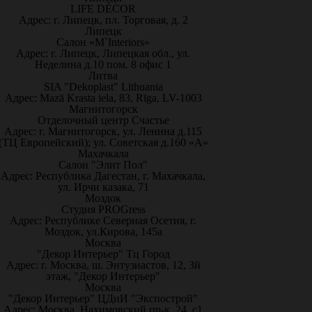
LIFE DÉCOR
Адрес: г. Липецк, пл. Торговая, д. 2
Липецк
Салон «M`Interiors»
Адрес: г. Липецк, Липецкая обл., ул.
Неделина д.10 пом. 8 офис 1
Литва
SIA "Dekoplast" Lithuania
Адрес: Mazā Krasta iela, 83, Rīga, LV-1003
Магнитогорск
Отделочный центр Счастье
Адрес: г. Магнитогорск, ул. Ленина д.115
(ТЦ Европейский); ул. Советская д.160 «А»
Махачкала
Салон "Элит Пол"
Адрес: Республика Дагестан, г. Махачкала,
ул. Ирчи казака, 71
Моздок
Студия PROGress
Адрес: Республике Северная Осетия, г.
Моздок, ул.Кирова, 145а
Москва
"Декор Интерьер" Тц Город
Адрес: г. Москва, ш. Энтузиастов, 12, 3й
этаж, "Декор Интерьер"
Москва
"Декор Интерьер" ЦДиИ "Экспострой"
Адрес: Москва, Нахимовский пр-к, 24, с1