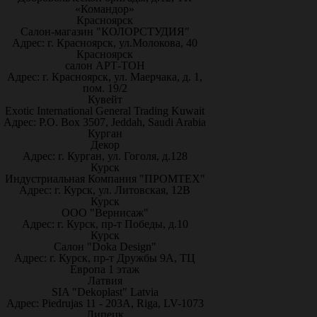
«Командор»
Красноярск
Салон-магазин "КОЛОРСТУДИЯ"
Адрес: г. Красноярск, ул.Молокова, 40
Красноярск
салон АРТ-ТОН
Адрес: г. Красноярск, ул. Маерчака, д. 1,
пом. 19/2
Кувейт
Exotic International General Trading Kuwait
Адрес: P.O. Box 3507, Jeddah, Saudi Arabia
Курган
Декор
Адрес: г. Курган, ул. Гоголя, д.128
Курск
Индустриальная Компания "ПРОМТЕХ"
Адрес: г. Курск, ул. Литовская, 12В
Курск
ООО "Вернисаж"
Адрес: г. Курск, пр-т Победы, д.10
Курск
Салон "Doka Design"
Адрес: г. Курск, пр-т Дружбы 9А, ТЦ
Европа 1 этаж
Латвия
SIA "Dekoplast" Latvia
Адрес: Piedrujas 11 - 203A, Riga, LV-1073
Липецк