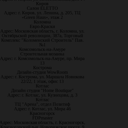
Киров
Салон ELETTO
Адрес: г. Киров, ул. Ленина, д. 205, ТЦ
«Green Haus», этаж 2
Коломна
Евро-Краски
Адрес: Московская область, г. Коломна, ул.
Октябрьской революции, 387а, Торговый
Комплекс "Коломенский Строитель" Пав.
№1
Комсомольск-на-Амуре
Строительная мозаика
Адрес: г. Комсомольск-на-Амуре, пр. Мира
13
Кострома
Дизайн-студия WowRoom
Адрес: г. Кострома, ул. Маршала Новикова
22/22, 1 этаж, офис 13
Котлас
Дизайн студия "Home Boutique"
Адрес: г. Котлас, ул. Кузнецова, д. 3
Котлас
ТЦ "Арена", отдел Позитиф
Адрес: г. Котлас, ул. Мира 46
Красногорск
FDPmaster
Адрес: Московская область, г. Красногорск,
Красногорский р-н, Новорижское шоссе, 9