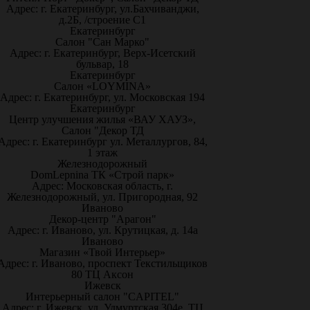
Адрес: г. Екатеринбург, ул.Бахчиванджи,
д.2Б, /строение С1
Екатеринбург
Салон "Сан Марко"
Адрес: г. Екатеринбург, Верх-Исетский
бульвар, 18
Екатеринбург
Салон «LOYMINA»
Адрес: г. Екатеринбург, ул. Московская 194
Екатеринбург
Центр улучшения жилья «ВАУ ХАУЗ»,
Салон "Декор ТД
Адрес: г. Екатеринбург ул. Металлургов, 84,
1 этаж
Железнодорожный
DomLepnina ТК «Строй парк»
Адрес: Московская область, г.
Железнодорожный, ул. Пригородная, 92
Иваново
Декор-центр "Арагон"
Адрес: г. Иваново, ул. Крутицкая, д. 14а
Иваново
Магазин «Твой Интерьер»
Адрес: г. Иваново, проспект Текстильщиков
80 ТЦ Аксон
Ижевск
Интерьерный салон "CAPITEL"
Адрес: г. Ижевск, ул. Удмуртская 304е, ТЦ