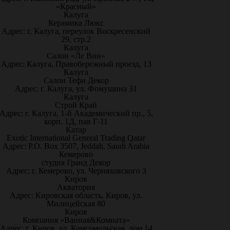
«Красный»
Калуга
Керамика Люкс
Адрес: г. Калуга, переулок Воскресенский
29, стр.2
Калуга
Салон «Ле Вин»
Адрес: Калуга, Правобережный проезд, 13
Калуга
Салон Тефи Декор
Адрес: г. Калуга, ул. Фомушина 31
Калуга
Строй Край
Адрес: г. Калуга, 1-й Академический пр., 5,
корп. 1Д, пав Г-11
Катар
Exotic International General Trading Qatar
Адрес: P.O. Box 3507, Jeddah, Saudi Arabia
Кемерово
студия Гранд Декор
Адрес: г. Кемерово, ул. Черняховского 3
Киров
Акватория
Адрес: Кировская область, Киров, ул.
Милицейская 80
Киров
Компания «Ванная&Комната»
Адрес: г. Киров, ул. Комсомольская, дом 14