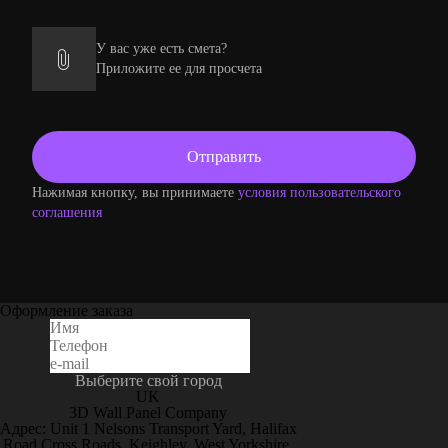
У вас уже есть смета?
Приложите ее для просчета
Нажимая кнопку, вы принимаете
условия пользовательского
соглашения
Оформление заказа
Выберите свой город
UK
3D Wall Panel Company
Адрес: Unit 1 Nelsons Transport Yard, Halifax
Road Cross Roads, Keighley, West Yorkshire,