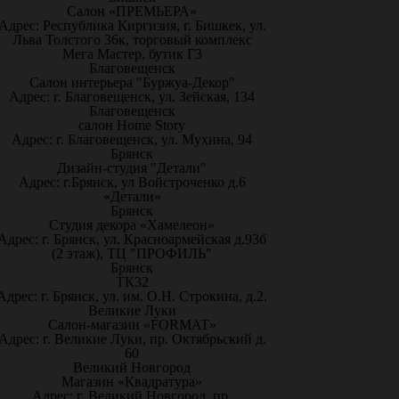
Салон «ПРЕМЬЕРА»
Адрес: Республика Киргизия, г. Бишкек, ул.
Льва Толстого 36к, торговый комплекс
Мега Мастер, бутик Г3
Благовещенск
Салон интерьера "Буржуа-Декор"
Адрес: г. Благовещенск, ул. Зейская, 134
Благовещенск
салон Home Story
Адрес: г. Благовещенск, ул. Мухина, 94
Брянск
Дизайн-студия "Детали"
Адрес: г.Брянск, ул Войстроченко д.6
«Детали»
Брянск
Студия декора «Хамелеон»
Адрес: г. Брянск, ул. Красноармейская д.93б
(2 этаж), ТЦ "ПРОФИЛЬ"
Брянск
ТК32
Адрес: г. Брянск, ул. им. О.Н. Строкина, д.2.
Великие Луки
Салон-магазин «FORMAT»
Адрес: г. Великие Луки, пр. Октябрьский д.
60
Великий Новгород
Магазин «Квадратура»
Адрес: г. Великий Новгород, пр.