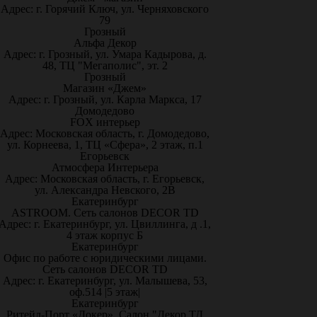
Адрес: г. Горячий Ключ, ул. Черняховского
79
Грозный
Альфа Декор
Адрес: г. Грозный, ул. Умара Кадырова, д.
48, ТЦ "Мегаполис", эт. 2
Грозный
Магазин «Джем»
Адрес: г. Грозный, ул. Карла Маркса, 17
Домодедово
FOX интерьер
Адрес: Московская область, г. Домодедово,
ул. Корнеева, 1, ТЦ «Сфера», 2 этаж, п.1
Егорьевск
Атмосфера Интерьера
Адрес: Московская область, г. Егорьевск,
ул. Александра Невского, 2В
Екатеринбург
ASTROOM. Сеть салонов DECOR TD
Адрес: г. Екатеринбург, ул. Цвиллинга, д .1,
4 этаж корпус Б
Екатеринбург
Офис по работе с юридическими лицами.
Сеть салонов DECOR TD
Адрес: г. Екатеринбург, ул. Малышева, 53,
оф.514 |5 этаж|
Екатеринбург
Ритейл-Порт «Докер», Салон "Декор ТД