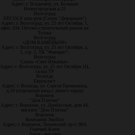
Адрес: г. Владимир, ул. Большая
Нижегородская д.32
Волгоград
DECOLE шоу-рум (Салон "Декорация")
Адрес: г. Волгоград, ул. 25 лет Октября, 1,
офис 104. Оптово-строительный рынок на
Тулака
Волгоград
«ДОМ КАМЕНЬОН»
Адрес: г. Волгоград, ул. 25 лет Октября, д.
1, стр. 1, ТК "Фаворит".
Волгоград
Салон «Свет Южанки»
Адрес: г. Волгоград, ул. 25 лет Октября 1Ц,
склад ТР
Вологда
Европласт
Адрес: г. Вологда, ул. Сергея Преминина,
д.10 (отдельный вход с левого торца)
Воронеж
"Дом Плитки"
Адрес: г. Воронеж. ул. Донбасская, дом 44,
магазин "Дом Плитки"
Воронеж
Компания ЭкоПол
Адрес: г. Воронеж, Ленинский пр-т, 96А
Горячий Ключ
Джем - магазин