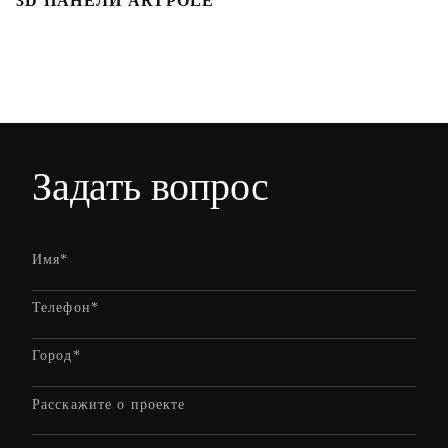
3D ПАНЕЛИ ARTPOLE
Л
Задать вопрос