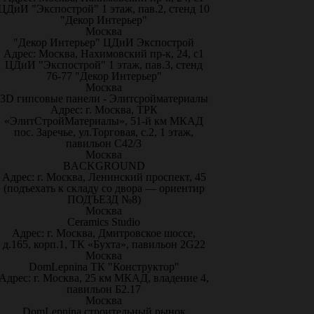
ЦДиИ "Экспострой" 1 этаж, пав.2, стенд 10
"Декор Интерьер"
Москва
"Декор Интерьер" ЦДиИ Экспострой
Адрес: Москва, Нахимовский пр-к, 24, с1
ЦДиИ "Экспострой" 1 этаж, пав.3, стенд
76-77 "Декор Интерьер"
Москва
3D гипсовые панели - Элитсройматериалы
Адрес: г. Москва, ТРК
«ЭлитСтройМатериалы», 51-й км МКАД
пос. Заречье, ул.Торговая, с.2, 1 этаж,
павильон С42/3
Москва
BACKGROUND
Адрес: г. Москва, Ленинский проспект, 45
(подъехать к складу со двора — ориентир
ПОДЪЕЗД №8)
Москва
Ceramics Studio
Адрес: г. Москва, Дмитровское шоссе,
д.165, корп.1, ТК «Бухта», павильон 2G22
Москва
DomLepnina ТК "Конструктор"
Адрес: г. Москва, 25 км МКАД, владение 4,
павильон Б2.17
Москва
DomLepnina строительный рынок