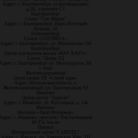
Адрес: г. Екатеринбург, ул.Бахчиванджи,
д.2Б, /строение С1
Екатеринбург
Салон "Сан Марко"
Адрес: г. Екатеринбург, Верх-Исетский
бульвар, 18
Екатеринбург
Салон «LOYMINA»
Адрес: г. Екатеринбург, ул. Московская 194
Екатеринбург
Центр улучшения жилья «ВАУ ХАУЗ»,
Салон "Декор ТД
Адрес: г. Екатеринбург ул. Металлургов, 84,
1 этаж
Железнодорожный
DomLepnina ТК «Строй парк»
Адрес: Московская область, г.
Железнодорожный, ул. Пригородная, 92
Иваново
Декор-центр "Арагон"
Адрес: г. Иваново, ул. Крутицкая, д. 14а
Иваново
Магазин «Твой Интерьер»
Адрес: г. Иваново, проспект Текстильщиков
80 ТЦ Аксон
Ижевск
Интерьерный салон "CAPITEL"
Адрес: г. Ижевск, ул. Удмуртская 304е, ТЦ