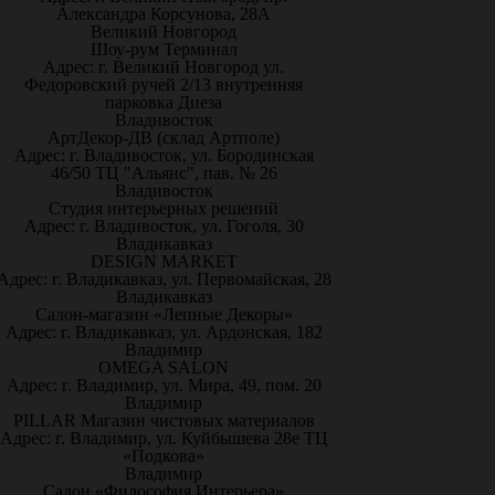
Александра Корсунова, 28А
Великий Новгород
Шоу-рум Терминал
Адрес: г. Великий Новгород ул.
Федоровский ручей 2/13 внутренняя
парковка Диеза
Владивосток
АртДекор-ДВ (склад Артполе)
Адрес: г. Владивосток, ул. Бородинская
46/50 ТЦ "Альянс", пав. № 26
Владивосток
Студия интерьерных решений
Адрес: г. Владивосток, ул. Гоголя, 30
Владикавказ
DESIGN MARKET
Адрес: г. Владикавказ, ул. Первомайская, 28
Владикавказ
Салон-магазин «Лепные Декоры»
Адрес: г. Владикавказ, ул. Ардонская, 182
Владимир
OMEGA SALON
Адрес: г. Владимир, ул. Мира, 49, пом. 20
Владимир
PILLAR Магазин чистовых материалов
Адрес: г. Владимир, ул. Куйбышева 28е ТЦ
«Подкова»
Владимир
Салон «Философия Интерьера»