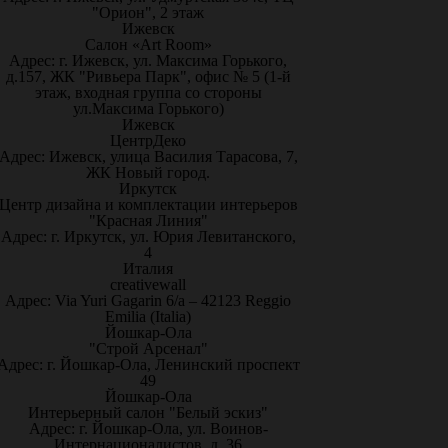
"Орион", 2 этаж
Ижевск
Салон «Art Room»
Адрес: г. Ижевск, ул. Максима Горького,
д.157, ЖК "Ривьера Парк", офис № 5 (1-й
этаж, входная группа со стороны
ул.Максима Горького)
Ижевск
ЦентрДеко
Адрес: Ижевск, улица Василия Тарасова, 7,
ЖК Новый город.
Иркутск
Центр дизайна и комплектации интерьеров
"Красная Линия"
Адрес: г. Иркутск, ул. Юрия Левитанского,
4
Италия
creativewall
Адрес: Via Yuri Gagarin 6/a – 42123 Reggio
Emilia (Italia)
Йошкар-Ола
"Строй Арсенал"
Адрес: г. Йошкар-Ола, Ленинский проспект
49
Йошкар-Ола
Интерьерный салон "Белый эскиз"
Адрес: г. Йошкар-Ола, ул. Воинов-
Интернационалистов, д. 36