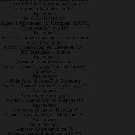
км от МКАД. Строительный двор
«Петровский», павильон Г-2
Краснодар
ВСЯЛЕПНИНА.РУ
Адрес: г. Краснодар, ул. Северная, 320, ТЦ
"Евроремонт", пав.112
Краснодар
Джем - Главный офис/выставочный салон
(склад Артполе)
Адрес: г. Краснодар, ул. Северная, 320/1
(ТЦ "Интерьер"), 2 этаж
Краснодар
Джем - выставочный салон
Адрес: г. Краснодар, ул. Московская 133/1
строение 2.
Красноярск
Doka Pola / Interior-Club (2 салона)
Адрес: г. Красноярск, ул.Алекссеева, д. 51
Красноярск
Архитек дизайн студия
Адрес: г. Красноярск, ул. Бограда 113
Красноярск
Интерьерный салон "Палладио"
Адрес: г. Красноярск, ул. Молокова, 28
Красноярск
Салон Декорум
Адрес: г. Красноярск, ул. 78
Добровольческой бригады, д.12, ТК