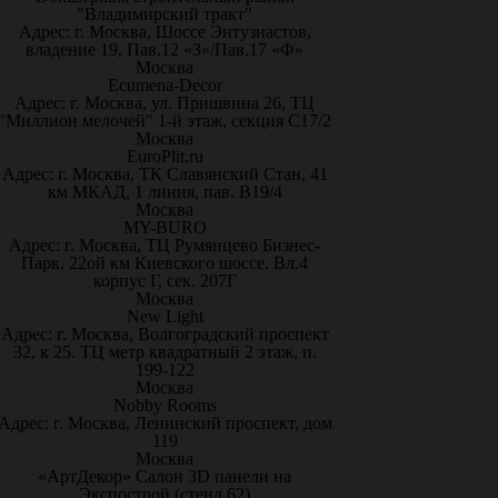
"Владимирский тракт"
Адрес: г. Москва, Шоссе Энтузиастов,
владение 19, Пав.12 «З»/Пав.17 «Ф»
Москва
Ecumena-Decor
Адрес: г. Москва, ул. Пришвина 26, ТЦ
"Миллион мелочей" 1-й этаж, секция С17/2
Москва
EuroPlit.ru
Адрес: г. Москва, ТК Славянский Стан, 41
км МКАД, 1 линия, пав. В19/4
Москва
MY-BURO
Адрес: г. Москва, ТЦ Румянцево Бизнес-
Парк. 22ой км Киевского шоссе. Вл.4
корпус Г, сек. 207Г
Москва
New Light
Адрес: г. Москва, Волгоградский проспект
32, к 25. ТЦ метр квадратный 2 этаж, п.
199-122
Москва
Nobby Rooms
Адрес: г. Москва, Ленинский проспект, дом
119
Москва
«АртДекор» Салон 3D панели на
Экспострой (стенд 62)