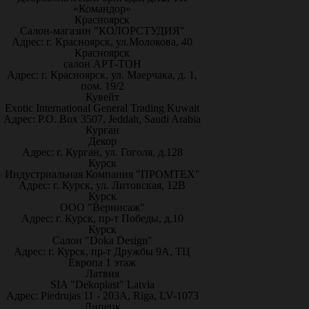
«Командор»
Красноярск
Салон-магазин "КОЛОРСТУДИЯ"
Адрес: г. Красноярск, ул.Молокова, 40
Красноярск
салон АРТ-ТОН
Адрес: г. Красноярск, ул. Маерчака, д. 1,
пом. 19/2
Кувейт
Exotic International General Trading Kuwait
Адрес: P.O. Box 3507, Jeddah, Saudi Arabia
Курган
Декор
Адрес: г. Курган, ул. Гоголя, д.128
Курск
Индустриальная Компания "ПРОМТЕХ"
Адрес: г. Курск, ул. Литовская, 12В
Курск
ООО "Вернисаж"
Адрес: г. Курск, пр-т Победы, д.10
Курск
Салон "Doka Design"
Адрес: г. Курск, пр-т Дружбы 9А, ТЦ
Европа 1 этаж
Латвия
SIA "Dekoplast" Latvia
Адрес: Piedrujas 11 - 203A, Riga, LV-1073
Липецк