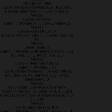
Прима Лепнина
Адрес: Московская область, г. Подольск,
Проезд Авиаторов 1 «ТК Молоток 2»
Москва
Салон TopDecor
Адрес: г. Москва, ул. Олеко Дундича 25
Москва
Салон «ARTDECOR»
Адрес: г. Москва, улица Большая Ордынка
38с1
Москва
Салон Лепнина
Адрес: г. Москва, Дмитровское шоссе, дом.
165, кор. 1, т.ц. Бухта, Пав. 2Е5
Москва
Салон – Лепнина у Милы
Адрес: г. Москва, ТРК
«ЭлитСтройМатериалы», 51-й км МКАД
пос. Заречье, ул.Торговая, с.2, 1 этаж,
павильон С13
Москва
Творческий дом «Красота и уют»
Адрес: г. Москва, ул. Рябиновая, 41, ЭДЦ
Madex (2 этаж прямо от эскалатора эксп. 2-
27, 2-28)
Москва
Центр Дизайна ITALICA
Адрес: г. Москва, ул. Старая Басманная, 20,