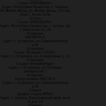
Салон «ПРЕМЬЕРА»
Адрес: Республика Казахстан, г. Алматы,
ТК Жибек Жолы, ул. Жибек Жолы, 135/10а,
этаж 1, бутик А23а
Астана
Салон «ПРЕМЬЕРА»
Адрес: Республика Казахстан, г. Астана, пр-
т. Мангилик Ел, 24
Астрахань
ОБОИГРАД
Адрес: г. Астрахань, ул.Адмиралтейская
д.46
Астрахань
Салон "Великая СТЕНА"
Адрес: г. Астрахань, ул. Ахшарумова, д. 52
Астрахань
Студия «Brend&design»
Адрес: г. Астрахань, ул. Площадь
декабристов 7
Астрахань
Центр дизайна DECOLE
Адрес: г. Астрахань, ул. Адмиралтейская
д.30
Ачинск
Дизайн-студия ИРМА
Адрес: г. Ачинск, Красноярский край, м-он
4, дом 14
Барнаул