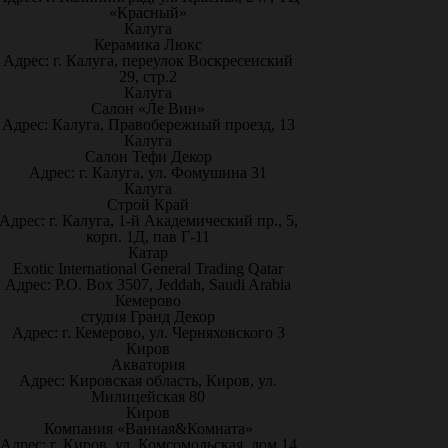
«Красный»
Калуга
Керамика Люкс
Адрес: г. Калуга, переулок Воскресенский
29, стр.2
Калуга
Салон «Ле Вин»
Адрес: Калуга, Правобережный проезд, 13
Калуга
Салон Тефи Декор
Адрес: г. Калуга, ул. Фомушина 31
Калуга
Строй Край
Адрес: г. Калуга, 1-й Академический пр., 5,
корп. 1Д, пав Г-11
Катар
Exotic International General Trading Qatar
Адрес: P.O. Box 3507, Jeddah, Saudi Arabia
Кемерово
студия Гранд Декор
Адрес: г. Кемерово, ул. Черняховского 3
Киров
Акватория
Адрес: Кировская область, Киров, ул.
Милицейская 80
Киров
Компания «Ванная&Комната»
Адрес: г. Киров, ул. Комсомольская, дом 14