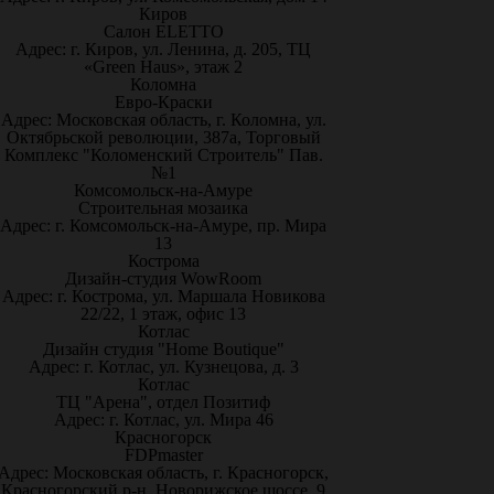
Киров
Салон ELETTO
Адрес: г. Киров, ул. Ленина, д. 205, ТЦ
«Green Haus», этаж 2
Коломна
Евро-Краски
Адрес: Московская область, г. Коломна, ул.
Октябрьской революции, 387а, Торговый
Комплекс "Коломенский Строитель" Пав.
№1
Комсомольск-на-Амуре
Строительная мозаика
Адрес: г. Комсомольск-на-Амуре, пр. Мира
13
Кострома
Дизайн-студия WowRoom
Адрес: г. Кострома, ул. Маршала Новикова
22/22, 1 этаж, офис 13
Котлас
Дизайн студия "Home Boutique"
Адрес: г. Котлас, ул. Кузнецова, д. 3
Котлас
ТЦ "Арена", отдел Позитиф
Адрес: г. Котлас, ул. Мира 46
Красногорск
FDPmaster
Адрес: Московская область, г. Красногорск,
Красногорский р-н, Новорижское шоссе, 9