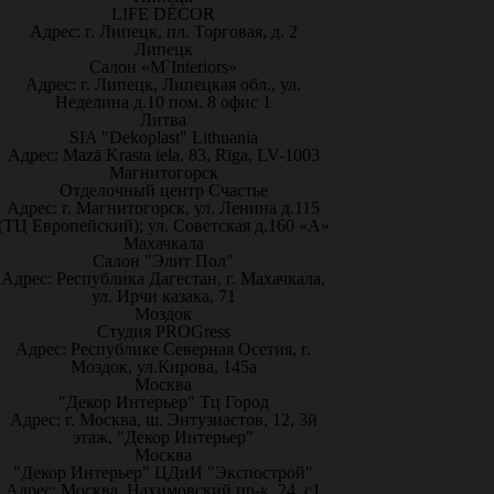
LIFE DÉCOR
Адрес: г. Липецк, пл. Торговая, д. 2
Липецк
Салон «M`Interiors»
Адрес: г. Липецк, Липецкая обл., ул.
Неделина д.10 пом. 8 офис 1
Литва
SIA "Dekoplast" Lithuania
Адрес: Mazā Krasta iela, 83, Rīga, LV-1003
Магнитогорск
Отделочный центр Счастье
Адрес: г. Магнитогорск, ул. Ленина д.115
(ТЦ Европейский); ул. Советская д.160 «А»
Махачкала
Салон "Элит Пол"
Адрес: Республика Дагестан, г. Махачкала,
ул. Ирчи казака, 71
Моздок
Студия PROGress
Адрес: Республике Северная Осетия, г.
Моздок, ул.Кирова, 145а
Москва
"Декор Интерьер" Тц Город
Адрес: г. Москва, ш. Энтузиастов, 12, 3й
этаж, "Декор Интерьер"
Москва
"Декор Интерьер" ЦДиИ "Экспострой"
Адрес: Москва, Нахимовский пр-к, 24, с1