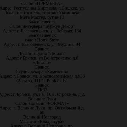
Салон «ПРЕМЬЕРА»
Адрес: Республика Киргизия, г. Бишкек, ул.
Льва Толстого 36к, торговый комплекс
Мега Мастер, бутик Г3
Благовещенск
Салон интерьера "Буржуа-Декор"
Адрес: г. Благовещенск, ул. Зейская, 134
Благовещенск
салон Home Story
Адрес: г. Благовещенск, ул. Мухина, 94
Брянск
Дизайн-студия "Детали"
Адрес: г.Брянск, ул Войстроченко д.6
«Детали»
Брянск
Студия декора «Хамелеон»
Адрес: г. Брянск, ул. Красноармейская д.93б
(2 этаж), ТЦ "ПРОФИЛЬ"
Брянск
ТК32
Адрес: г. Брянск, ул. им. О.Н. Строкина, д.2.
Великие Луки
Салон-магазин «FORMAT»
Адрес: г. Великие Луки, пр. Октябрьский д.
60
Великий Новгород
Магазин «Квадратура»
Адрес: г. Великий Новгород, пр.