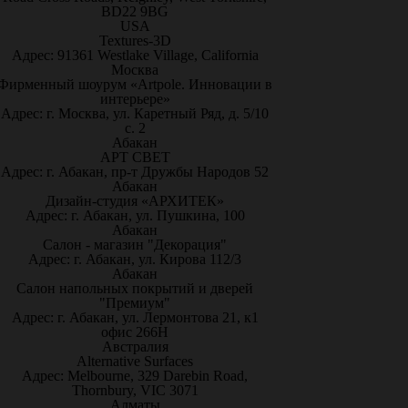
BD22 9BG
USA
Textures-3D
Адрес: 91361 Westlake Village, California
Москва
Фирменный шоурум «Artpole. Инновации в
интерьере»
Адрес: г. Москва, ул. Каретный Ряд, д. 5/10
с. 2
Абакан
АРТ СВЕТ
Адрес: г. Абакан, пр-т Дружбы Народов 52
Абакан
Дизайн-студия «АРХИТЕК»
Адрес: г. Абакан, ул. Пушкина, 100
Абакан
Салон - магазин "Декорация"
Адрес: г. Абакан, ул. Кирова 112/3
Абакан
Салон напольных покрытий и дверей
"Премиум"
Адрес: г. Абакан, ул. Лермонтова 21, к1
офис 266Н
Австралия
Alternative Surfaces
Адрес: Melbourne, 329 Darebin Road,
Thornbury, VIC 3071
Алматы