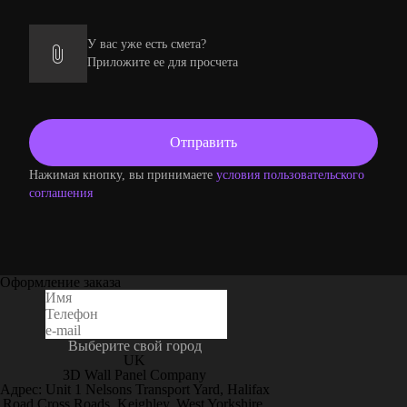
У вас уже есть смета?
Приложите ее для просчета
Нажимая кнопку, вы принимаете
условия пользовательского
соглашения
Оформление заказа
Выберите свой город
UK
3D Wall Panel Company
Адрес: Unit 1 Nelsons Transport Yard, Halifax
Road Cross Roads, Keighley, West Yorkshire,