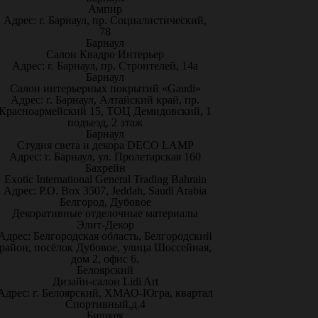
Ампир
Адрес: г. Барнаул, пр. Социалистический,
78
Барнаул
Салон Квадро Интерьер
Адрес: г. Барнаул, пр. Строителей, 14а
Барнаул
Салон интерьерных покрытий «Gaudi»
Адрес: г. Барнаул, Алтайский край, пр.
Красноармейский 15, ТОЦ Демидовский, 1
подъезд, 2 этаж
Барнаул
Студия света и декора DECO LAMP
Адрес: г. Барнаул, ул. Пролетарская 160
Бахрейн
Exotic International General Trading Bahrain
Адрес: P.O. Box 3507, Jeddah, Saudi Arabia
Белгород, Дубовое
Декоративные отделочные материалы
Элит-Декор
Адрес: Белгородская область, Белгородский
район, посёлок Дубовое, улица Шоссейная,
дом 2, офис 6.
Белоярский
Дизайн-салон Lidi Art
Адрес: г. Белоярский, ХМАО-Югра, квартал
Спортивный,д.4
Бишкек