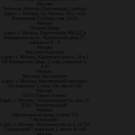
Москва
Лепнина, Фрески (Павловская Слобода)
Адрес: г. Москва, ул. Ленина, 76/2, село
Павловская Слобода, пав. 19-21
Москва
Лепной Декор
Адрес: г. Москва, Пересечение МКАД и
Варшавское ш-се, "Каширский двор 3",
павильон П - 8
Москва
Магазин Holicolors
Адрес: г. Москва, Каширское шоссе, 19 к.1
ТК Каширский Двор, 2 этаж, павильон 2-
А30
Москва
Магазин Sherwinstore
Адрес: г. Москва, Нахимовский проспект,
24, павильон 3, блок 10с, место 130
Москва
ООО Паркет-Авeню
Адрес: г. Москва, Ленинградское ш, дом 25.
ДТЦ "Ленинградский"
Москва
Официальный дилер Artpole ТЦ
"Экспострой"
Адрес: г. Москва, Нахимовский пр-т, 24 ТЦ
"Экспострой", павильон 2, место № 143
Москва