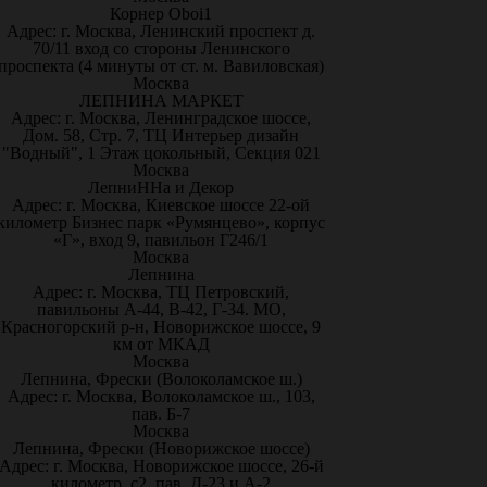
Корнер Oboi1
Адрес: г. Москва, Ленинский проспект д.
70/11 вход со стороны Ленинского
проспекта (4 минуты от ст. м. Вавиловская)
Москва
ЛЕПНИНА МАРКЕТ
Адрес: г. Москва, Ленинградское шоссе,
Дом. 58, Стр. 7, ТЦ Интерьер дизайн
"Водный", 1 Этаж цокольный, Секция 021
Москва
ЛепниННа и Декор
Адрес: г. Москва, Киевское шоссе 22-ой
километр Бизнес парк «Румянцево», корпус
«Г», вход 9, павильон Г246/1
Москва
Лепнина
Адрес: г. Москва, ТЦ Петровский,
павильоны А-44, В-42, Г-34. МО,
Красногорский р-н, Новорижское шоссе, 9
км от МКАД
Москва
Лепнина, Фрески (Волоколамское ш.)
Адрес: г. Москва, Волоколамское ш., 103,
пав. Б-7
Москва
Лепнина, Фрески (Новорижское шоссе)
Адрес: г. Москва, Новорижское шоссе, 26-й
километр, с2, пав. Д-23 и А-2