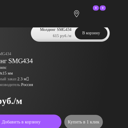
0
0
Молдинг SMG434
В корзину
615 руб./м
MG434
нг SMG434
гипс
0x15 мм
ый заказ:
2.3 м
оизводитель:
Россия
руб./м
Добавить в корзину
Купить в 1 клик