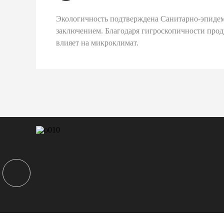
Экологичность подтверждена Санитарно-эпиде
заключением. Благодаря гигроскопичности про
влияет на микроклимат.