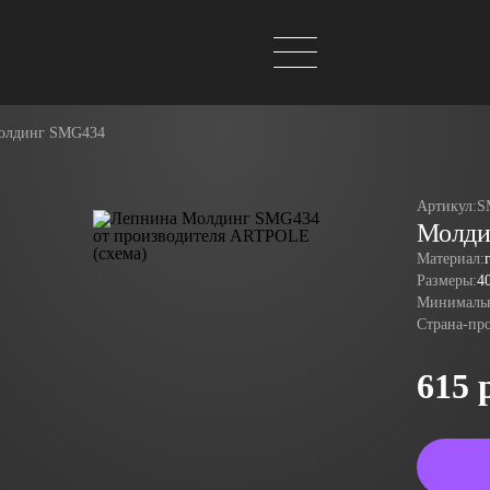
олдинг SMG434
Артикул:
S
Молди
Материал:
Размеры:
4
Минимальн
Страна-пр
615 