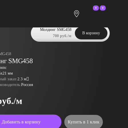
0
0
Молдинг SMG458
В корзину
700 руб./м
MG458
нг SMG458
гипс
5x21 мм
ый заказ:
2.3 м
оизводитель:
Россия
руб./м
Добавить в корзину
Купить в 1 клик