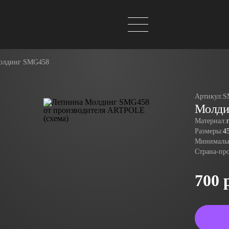
олдинг SMG458
Артикул:
S
Молди
Материал:
Размеры:
4
Минимальн
Страна-пр
700 