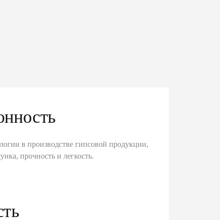
онность
логии в производстве гипсовой продукции,
унка, прочность и легкость.
сть