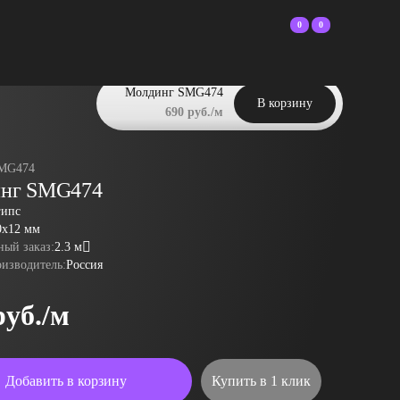
0
0
Молдинг SMG474
В корзину
690 руб./м
MG474
нг SMG474
гипс
0x12 мм
ый заказ:
2.3 м
оизводитель:
Россия
руб./м
Добавить в корзину
Купить в 1 клик