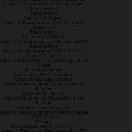
Адрес: г. Екатеринбург, ул.Бахчиванджи,
д.2Б, /строение С1
Екатеринбург
Салон "Сан Марко"
Адрес: г. Екатеринбург, Верх-Исетский
бульвар, 18
Екатеринбург
Салон «LOYMINA»
Адрес: г. Екатеринбург, ул. Московская 194
Екатеринбург
Центр улучшения жилья «ВАУ ХАУЗ»,
Салон "Декор ТД
Адрес: г. Екатеринбург ул. Металлургов, 84,
1 этаж
Железнодорожный
DomLepnina ТК «Строй парк»
Адрес: Московская область, г.
Железнодорожный, ул. Пригородная, 92
Иваново
Декор-центр "Арагон"
Адрес: г. Иваново, ул. Крутицкая, д. 14а
Иваново
Магазин «Твой Интерьер»
Адрес: г. Иваново, проспект Текстильщиков
80 ТЦ Аксон
Ижевск
Интерьерный салон "CAPITEL"
Адрес: г. Ижевск, ул. Удмуртская 304е, ТЦ