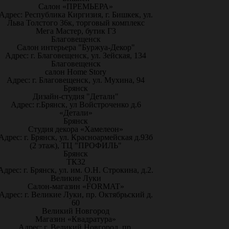
Салон «ПРЕМЬЕРА»
Адрес: Республика Киргизия, г. Бишкек, ул.
Льва Толстого 36к, торговый комплекс
Мега Мастер, бутик Г3
Благовещенск
Салон интерьера "Буржуа-Декор"
Адрес: г. Благовещенск, ул. Зейская, 134
Благовещенск
салон Home Story
Адрес: г. Благовещенск, ул. Мухина, 94
Брянск
Дизайн-студия "Детали"
Адрес: г.Брянск, ул Войстроченко д.6
«Детали»
Брянск
Студия декора «Хамелеон»
Адрес: г. Брянск, ул. Красноармейская д.93б
(2 этаж), ТЦ "ПРОФИЛЬ"
Брянск
ТК32
Адрес: г. Брянск, ул. им. О.Н. Строкина, д.2.
Великие Луки
Салон-магазин «FORMAT»
Адрес: г. Великие Луки, пр. Октябрьский д.
60
Великий Новгород
Магазин «Квадратура»
Адрес: г. Великий Новгород, пр.