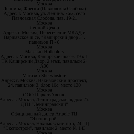
Москва
Лепнина, Фрески (Павловская Слобода)
Адрес: г. Москва, ул. Ленина, 76/2, село
Павловская Слобода, пав. 19-21
Москва
Лепной Декор
Адрес: г. Москва, Пересечение МКАД и
Варшавское ш-се, "Каширский двор 3",
павильон П - 8
Москва
Магазин Holicolors
Адрес: г. Москва, Каширское шоссе, 19 к.1
ТК Каширский Двор, 2 этаж, павильон 2-
А30
Москва
Магазин Sherwinstore
Адрес: г. Москва, Нахимовский проспект,
24, павильон 3, блок 10с, место 130
Москва
ООО Паркет-Авeню
Адрес: г. Москва, Ленинградское ш, дом 25.
ДТЦ "Ленинградский"
Москва
Официальный дилер Artpole ТЦ
"Экспострой"
Адрес: г. Москва, Нахимовский пр-т, 24 ТЦ
"Экспострой", павильон 2, место № 143
Москва