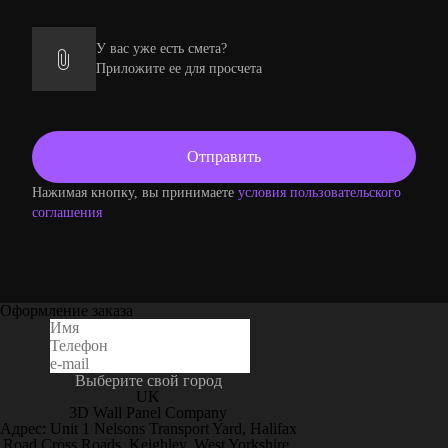
У вас уже есть смета?
Приложите ее для просчета
Нажимая кнопку, вы принимаете
условия пользовательского
соглашения
Оформление заказа
Выберите свой город
UK
3D Wall Panel Company
Адрес: Unit 1 Nelsons Transport Yard, Halifax
Road Cross Roads, Keighley, West Yorkshire,