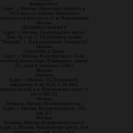
Корнер Oboi1
Адрес: г. Москва, Ленинский проспект д.
70/11 вход со стороны Ленинского
проспекта (4 минуты от ст. м. Вавиловская)
Москва
ЛЕПНИНА МАРКЕТ
Адрес: г. Москва, Ленинградское шоссе,
Дом. 58, Стр. 7, ТЦ Интерьер дизайн
"Водный", 1 Этаж цокольный, Секция 021
Москва
ЛепниННа и Декор
Адрес: г. Москва, Киевское шоссе 22-ой
километр Бизнес парк «Румянцево», корпус
«Г», вход 9, павильон Г246/1
Москва
Лепнина
Адрес: г. Москва, ТЦ Петровский,
павильоны А-44, В-42, Г-34. МО,
Красногорский р-н, Новорижское шоссе, 9
км от МКАД
Москва
Лепнина, Фрески (Волоколамское ш.)
Адрес: г. Москва, Волоколамское ш., 103,
пав. Б-7
Москва
Лепнина, Фрески (Новорижское шоссе)
Адрес: г. Москва, Новорижское шоссе, 26-й
километр, с2, пав. Д-23 и А-2