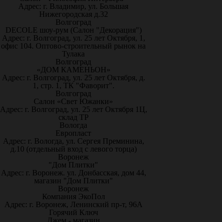
Адрес: г. Владимир, ул. Большая
Нижегородская д.32
Волгоград
DECOLE шоу-рум (Салон "Декорация")
Адрес: г. Волгоград, ул. 25 лет Октября, 1,
офис 104. Оптово-строительный рынок на
Тулака
Волгоград
«ДОМ КАМЕНЬОН»
Адрес: г. Волгоград, ул. 25 лет Октября, д.
1, стр. 1, ТК "Фаворит".
Волгоград
Салон «Свет Южанки»
Адрес: г. Волгоград, ул. 25 лет Октября 1Ц,
склад ТР
Вологда
Европласт
Адрес: г. Вологда, ул. Сергея Преминина,
д.10 (отдельный вход с левого торца)
Воронеж
"Дом Плитки"
Адрес: г. Воронеж. ул. Донбасская, дом 44,
магазин "Дом Плитки"
Воронеж
Компания ЭкоПол
Адрес: г. Воронеж, Ленинский пр-т, 96А
Горячий Ключ
Джем - магазин