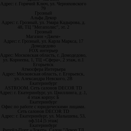
Адрес: г. Горячий Ключ, ул. Черняховского
79
Грозный
Альфа Декор
Адрес: г. Грозный, ул. Умара Кадырова, д.
48, ТЦ "Мегаполис", эт. 2
Грозный
Магазин «Джем»
Адрес: г. Грозный, ул. Карла Маркса, 17
Домодедово
FOX интерьер
Адрес: Московская область, г. Домодедово,
ул. Корнеева, 1, ТЦ «Сфера», 2 этаж, п.1
Егорьевск
Атмосфера Интерьера
Адрес: Московская область, г. Егорьевск,
ул. Александра Невского, 2В
Екатеринбург
ASTROOM. Сеть салонов DECOR TD
Адрес: г. Екатеринбург, ул. Цвиллинга, д .1,
4 этаж корпус Б
Екатеринбург
Офис по работе с юридическими лицами.
Сеть салонов DECOR TD
Адрес: г. Екатеринбург, ул. Малышева, 53,
оф.514 |5 этаж|
Екатеринбург
Ритейл-Порт «Докер», Салон "Декор ТД