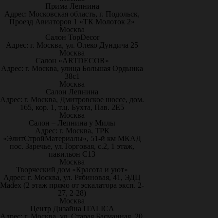
Прима Лепнина
Адрес: Московская область, г. Подольск,
Проезд Авиаторов 1 «ТК Молоток 2»
Москва
Салон TopDecor
Адрес: г. Москва, ул. Олеко Дундича 25
Москва
Салон «ARTDECOR»
Адрес: г. Москва, улица Большая Ордынка
38с1
Москва
Салон Лепнина
Адрес: г. Москва, Дмитровское шоссе, дом.
165, кор. 1, т.ц. Бухта, Пав. 2Е5
Москва
Салон – Лепнина у Милы
Адрес: г. Москва, ТРК
«ЭлитСтройМатериалы», 51-й км МКАД
пос. Заречье, ул.Торговая, с.2, 1 этаж,
павильон С13
Москва
Творческий дом «Красота и уют»
Адрес: г. Москва, ул. Рябиновая, 41, ЭДЦ
Madex (2 этаж прямо от эскалатора эксп. 2-
27, 2-28)
Москва
Центр Дизайна ITALICA
Адрес: г. Москва, ул. Старая Басманная, 20,