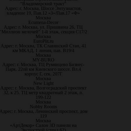
"Владимирский тракт"
Адрес: г. Москва, Шоссе Энтузиастов,
владение 19, Пав.12 «З»/Пав.17 «Ф»
Москва
Ecumena-Decor
Адрес: г. Москва, ул. Пришвина 26, ТЦ
"Миллион мелочей" 1-й этаж, секция С17/2
Москва
EuroPlit.ru
Адрес: г. Москва, ТК Славянский Стан, 41
км МКАД, 1 линия, пав. В19/4
Москва
MY-BURO
Адрес: г. Москва, ТЦ Румянцево Бизнес-
Парк. 22ой км Киевского шоссе. Вл.4
корпус Г, сек. 207Г
Москва
New Light
Адрес: г. Москва, Волгоградский проспект
32, к 25. ТЦ метр квадратный 2 этаж, п.
199-122
Москва
Nobby Rooms
Адрес: г. Москва, Ленинский проспект, дом
119
Москва
«АртДекор» Салон 3D панели на
Экспострой (стенд 62)