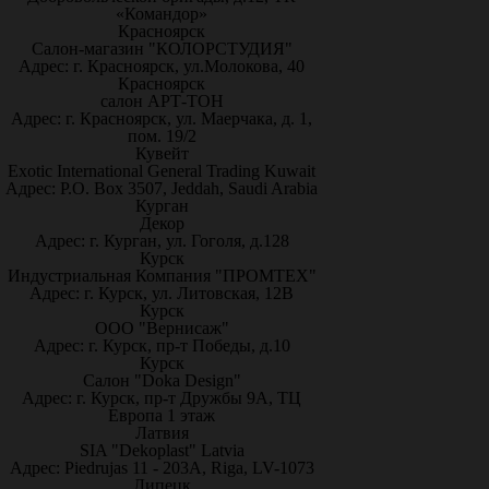
«Командор»
Красноярск
Салон-магазин "КОЛОРСТУДИЯ"
Адрес: г. Красноярск, ул.Молокова, 40
Красноярск
салон АРТ-ТОН
Адрес: г. Красноярск, ул. Маерчака, д. 1,
пом. 19/2
Кувейт
Exotic International General Trading Kuwait
Адрес: P.O. Box 3507, Jeddah, Saudi Arabia
Курган
Декор
Адрес: г. Курган, ул. Гоголя, д.128
Курск
Индустриальная Компания "ПРОМТЕХ"
Адрес: г. Курск, ул. Литовская, 12В
Курск
ООО "Вернисаж"
Адрес: г. Курск, пр-т Победы, д.10
Курск
Салон "Doka Design"
Адрес: г. Курск, пр-т Дружбы 9А, ТЦ
Европа 1 этаж
Латвия
SIA "Dekoplast" Latvia
Адрес: Piedrujas 11 - 203A, Riga, LV-1073
Липецк