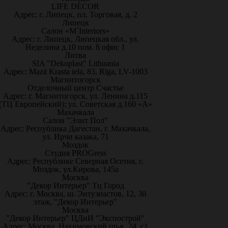
LIFE DÉCOR
Адрес: г. Липецк, пл. Торговая, д. 2
Липецк
Салон «M`Interiors»
Адрес: г. Липецк, Липецкая обл., ул.
Неделина д.10 пом. 8 офис 1
Литва
SIA "Dekoplast" Lithuania
Адрес: Mazā Krasta iela, 83, Rīga, LV-1003
Магнитогорск
Отделочный центр Счастье
Адрес: г. Магнитогорск, ул. Ленина д.115
(ТЦ Европейский); ул. Советская д.160 «А»
Махачкала
Салон "Элит Пол"
Адрес: Республика Дагестан, г. Махачкала,
ул. Ирчи казака, 71
Моздок
Студия PROGress
Адрес: Республике Северная Осетия, г.
Моздок, ул.Кирова, 145а
Москва
"Декор Интерьер" Тц Город
Адрес: г. Москва, ш. Энтузиастов, 12, 3й
этаж, "Декор Интерьер"
Москва
"Декор Интерьер" ЦДиИ "Экспострой"
Адрес: Москва, Нахимовский пр-к, 24, с1