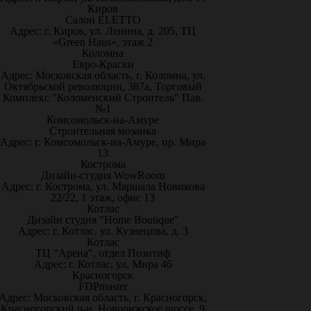
Киров
Салон ELETTO
Адрес: г. Киров, ул. Ленина, д. 205, ТЦ
«Green Haus», этаж 2
Коломна
Евро-Краски
Адрес: Московская область, г. Коломна, ул.
Октябрьской революции, 387а, Торговый
Комплекс "Коломенский Строитель" Пав.
№1
Комсомольск-на-Амуре
Строительная мозаика
Адрес: г. Комсомольск-на-Амуре, пр. Мира
13
Кострома
Дизайн-студия WowRoom
Адрес: г. Кострома, ул. Маршала Новикова
22/22, 1 этаж, офис 13
Котлас
Дизайн студия "Home Boutique"
Адрес: г. Котлас, ул. Кузнецова, д. 3
Котлас
ТЦ "Арена", отдел Позитиф
Адрес: г. Котлас, ул. Мира 46
Красногорск
FDPmaster
Адрес: Московская область, г. Красногорск,
Красногорский р-н, Новорижское шоссе, 9