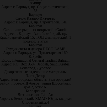
Ампир
Адрес: г. Барнаул, пр. Социалистический,
78
Барнаул
Салон Квадро Интерьер
Адрес: г. Барнаул, пр. Строителей, 14а
Барнаул
Салон интерьерных покрытий «Gaudi»
Адрес: г. Барнаул, Алтайский край, пр.
Красноармейский 15, ТОЦ Демидовский, 1
подъезд, 2 этаж
Барнаул
Студия света и декора DECO LAMP
Адрес: г. Барнаул, ул. Пролетарская 160
Бахрейн
Exotic International General Trading Bahrain
Адрес: P.O. Box 3507, Jeddah, Saudi Arabia
Белгород, Дубовое
Декоративные отделочные материалы
Элит-Декор
Адрес: Белгородская область, Белгородский
район, посёлок Дубовое, улица Шоссейная,
дом 2, офис 6.
Белоярский
Дизайн-салон Lidi Art
Адрес: г. Белоярский, ХМАО-Югра, квартал
Спортивный,д.4
Бишкек