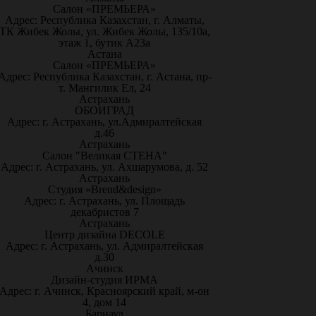
Салон «ПРЕМЬЕРА»
Адрес: Республика Казахстан, г. Алматы,
ТК Жибек Жолы, ул. Жибек Жолы, 135/10а,
этаж 1, бутик А23а
Астана
Салон «ПРЕМЬЕРА»
Адрес: Республика Казахстан, г. Астана, пр-
т. Мангилик Ел, 24
Астрахань
ОБОИГРАД
Адрес: г. Астрахань, ул.Адмиралтейская
д.46
Астрахань
Салон "Великая СТЕНА"
Адрес: г. Астрахань, ул. Ахшарумова, д. 52
Астрахань
Студия «Brend&design»
Адрес: г. Астрахань, ул. Площадь
декабристов 7
Астрахань
Центр дизайна DECOLE
Адрес: г. Астрахань, ул. Адмиралтейская
д.30
Ачинск
Дизайн-студия ИРМА
Адрес: г. Ачинск, Красноярский край, м-он
4, дом 14
Барнаул