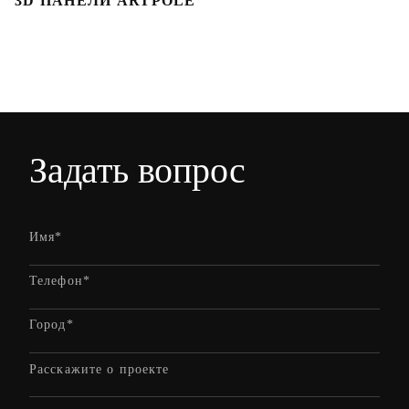
3D ПАНЕЛИ ARTPOLE
Л
Задать вопрос