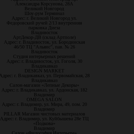
Александра Корсунова, 28А
Великий Новгород
Шоу-рум Терминал
Адрес: г. Великий Новгород ул.
Федоровский ручей 2/13 внутренняя
парковка Диеза
Владивосток
АртДекор-ДВ (склад Артполе)
Адрес: г. Владивосток, ул. Бородинская
46/50 ТЦ "Альянс", пав. № 26
Владивосток
Студия интерьерных решений
Адрес: г. Владивосток, ул. Гоголя, 30
Владикавказ
DESIGN MARKET
Адрес: г. Владикавказ, ул. Первомайская, 28
Владикавказ
Салон-магазин «Лепные Декоры»
Адрес: г. Владикавказ, ул. Ардонская, 182
Владимир
OMEGA SALON
Адрес: г. Владимир, ул. Мира, 49, пом. 20
Владимир
PILLAR Магазин чистовых материалов
Адрес: г. Владимир, ул. Куйбышева 28е ТЦ
«Подкова»
Владимир
Салон «Философия Интерьера»