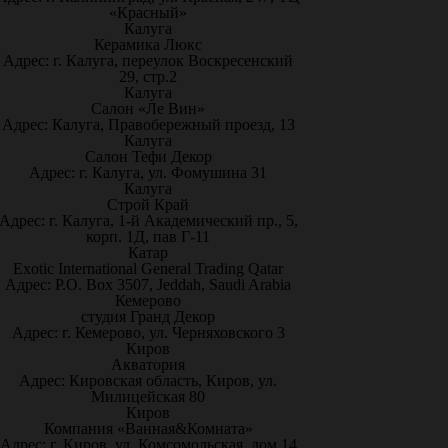
«Красный»
Калуга
Керамика Люкс
Адрес: г. Калуга, переулок Воскресенский
29, стр.2
Калуга
Салон «Ле Вин»
Адрес: Калуга, Правобережный проезд, 13
Калуга
Салон Тефи Декор
Адрес: г. Калуга, ул. Фомушина 31
Калуга
Строй Край
Адрес: г. Калуга, 1-й Академический пр., 5,
корп. 1Д, пав Г-11
Катар
Exotic International General Trading Qatar
Адрес: P.O. Box 3507, Jeddah, Saudi Arabia
Кемерово
студия Гранд Декор
Адрес: г. Кемерово, ул. Черняховского 3
Киров
Акватория
Адрес: Кировская область, Киров, ул.
Милицейская 80
Киров
Компания «Ванная&Комната»
Адрес: г. Киров, ул. Комсомольская, дом 14