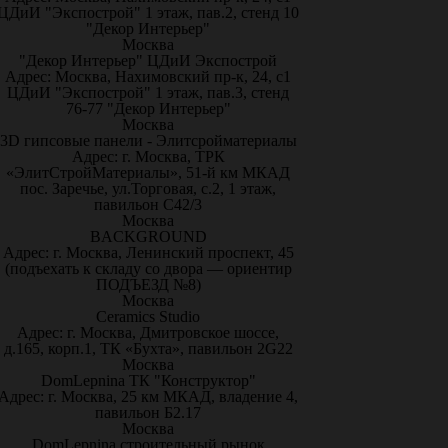
ЦДиИ "Экспострой" 1 этаж, пав.2, стенд 10
"Декор Интерьер"
Москва
"Декор Интерьер" ЦДиИ Экспострой
Адрес: Москва, Нахимовский пр-к, 24, с1
ЦДиИ "Экспострой" 1 этаж, пав.3, стенд
76-77 "Декор Интерьер"
Москва
3D гипсовые панели - Элитсройматериалы
Адрес: г. Москва, ТРК
«ЭлитСтройМатериалы», 51-й км МКАД
пос. Заречье, ул.Торговая, с.2, 1 этаж,
павильон С42/3
Москва
BACKGROUND
Адрес: г. Москва, Ленинский проспект, 45
(подъехать к складу со двора — ориентир
ПОДЪЕЗД №8)
Москва
Ceramics Studio
Адрес: г. Москва, Дмитровское шоссе,
д.165, корп.1, ТК «Бухта», павильон 2G22
Москва
DomLepnina ТК "Конструктор"
Адрес: г. Москва, 25 км МКАД, владение 4,
павильон Б2.17
Москва
DomLepnina строительный рынок