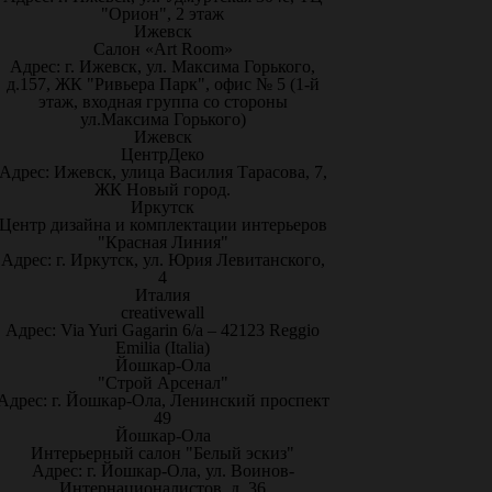
"Орион", 2 этаж
Ижевск
Салон «Art Room»
Адрес: г. Ижевск, ул. Максима Горького,
д.157, ЖК "Ривьера Парк", офис № 5 (1-й
этаж, входная группа со стороны
ул.Максима Горького)
Ижевск
ЦентрДеко
Адрес: Ижевск, улица Василия Тарасова, 7,
ЖК Новый город.
Иркутск
Центр дизайна и комплектации интерьеров
"Красная Линия"
Адрес: г. Иркутск, ул. Юрия Левитанского,
4
Италия
creativewall
Адрес: Via Yuri Gagarin 6/a – 42123 Reggio
Emilia (Italia)
Йошкар-Ола
"Строй Арсенал"
Адрес: г. Йошкар-Ола, Ленинский проспект
49
Йошкар-Ола
Интерьерный салон "Белый эскиз"
Адрес: г. Йошкар-Ола, ул. Воинов-
Интернационалистов, д. 36