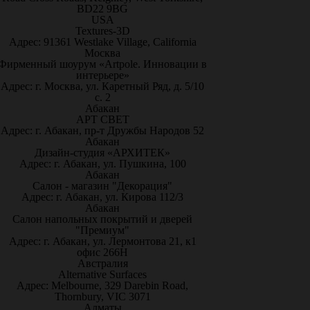
BD22 9BG
USA
Textures-3D
Адрес: 91361 Westlake Village, California
Москва
Фирменный шоурум «Artpole. Инновации в
интерьере»
Адрес: г. Москва, ул. Каретный Ряд, д. 5/10
с. 2
Абакан
АРТ СВЕТ
Адрес: г. Абакан, пр-т Дружбы Народов 52
Абакан
Дизайн-студия «АРХИТЕК»
Адрес: г. Абакан, ул. Пушкина, 100
Абакан
Салон - магазин "Декорация"
Адрес: г. Абакан, ул. Кирова 112/3
Абакан
Салон напольных покрытий и дверей
"Премиум"
Адрес: г. Абакан, ул. Лермонтова 21, к1
офис 266Н
Австралия
Alternative Surfaces
Адрес: Melbourne, 329 Darebin Road,
Thornbury, VIC 3071
Алматы