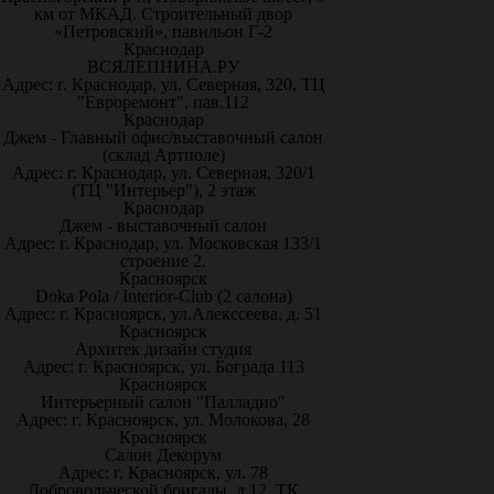
км от МКАД. Строительный двор
«Петровский», павильон Г-2
Краснодар
ВСЯЛЕПНИНА.РУ
Адрес: г. Краснодар, ул. Северная, 320, ТЦ
"Евроремонт", пав.112
Краснодар
Джем - Главный офис/выставочный салон
(склад Артполе)
Адрес: г. Краснодар, ул. Северная, 320/1
(ТЦ "Интерьер"), 2 этаж
Краснодар
Джем - выставочный салон
Адрес: г. Краснодар, ул. Московская 133/1
строение 2.
Красноярск
Doka Pola / Interior-Club (2 салона)
Адрес: г. Красноярск, ул.Алекссеева, д. 51
Красноярск
Архитек дизайн студия
Адрес: г. Красноярск, ул. Бограда 113
Красноярск
Интерьерный салон "Палладио"
Адрес: г. Красноярск, ул. Молокова, 28
Красноярск
Салон Декорум
Адрес: г. Красноярск, ул. 78
Добровольческой бригады, д.12, ТК