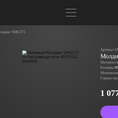
олдинг SMG571
Артикул:
S
Молди
Материал:
Размеры:
9
Минимальн
Страна-пр
1 07