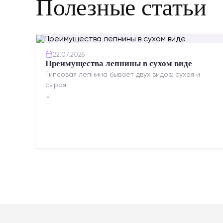
Полезные статьи
22.07.2026
Преимущества лепнины в сухом виде
Гипсовая лепнина бывает двух видов: сухая и
сырая.
Сухая — это готовые изделия современного
производства: точная геометрия, стабильное
качество, упрощенный...