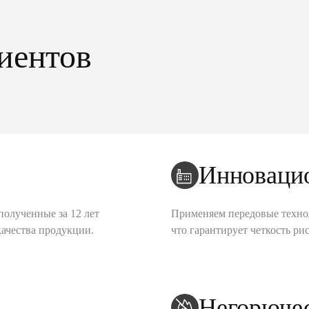
иентов
Инноваци
полученные за 12 лет
Применяем передовые техно
качества продукции.
что гарантирует четкость рис
Негорюче