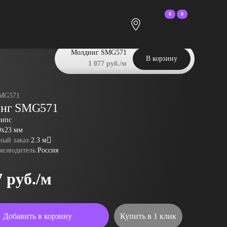
0
0
Молдинг SMG571
В корзину
1 077 руб./м
MG571
нг SMG571
гипс
0x23 мм
ый заказ:
2.3 м
оизводитель:
Россия
7 руб./м
Добавить в корзину
Купить в 1 клик