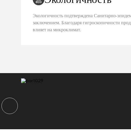
Экологичность подтверждена Санитарно-эпиде
заключением. Благодаря гигроскопичности про
влияет на микроклимат.