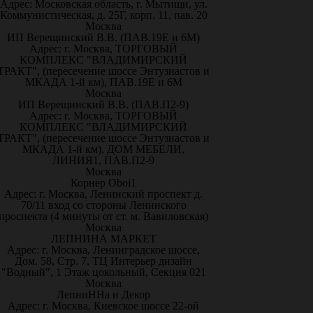
Адрес: Московская область, г. Мытищи, ул.
Коммунистическая, д. 25Г, корп. 11, пав. 20
Москва
ИП Верещинский В.В. (ПАВ.19Е и 6М)
Адрес: г. Москва, ТОРГОВЫЙ
КОМПЛЕКС "ВЛАДИМИРСКИЙ
ТРАКТ", (пересечение шоссе Энтузиастов и
МКАДА 1-й км), ПАВ.19Е и 6М
Москва
ИП Верещинский В.В. (ПАВ.П2-9)
Адрес: г. Москва, ТОРГОВЫЙ
КОМПЛЕКС "ВЛАДИМИРСКИЙ
ТРАКТ", (пересечение шоссе Энтузиастов и
МКАДА 1-й км), ДОМ МЕБЕЛИ,
ЛИНИЯ1, ПАВ.П2-9
Москва
Корнер Oboi1
Адрес: г. Москва, Ленинский проспект д.
70/11 вход со стороны Ленинского
проспекта (4 минуты от ст. м. Вавиловская)
Москва
ЛЕПНИНА МАРКЕТ
Адрес: г. Москва, Ленинградское шоссе,
Дом. 58, Стр. 7, ТЦ Интерьер дизайн
"Водный", 1 Этаж цокольный, Секция 021
Москва
ЛепниННа и Декор
Адрес: г. Москва, Киевское шоссе 22-ой