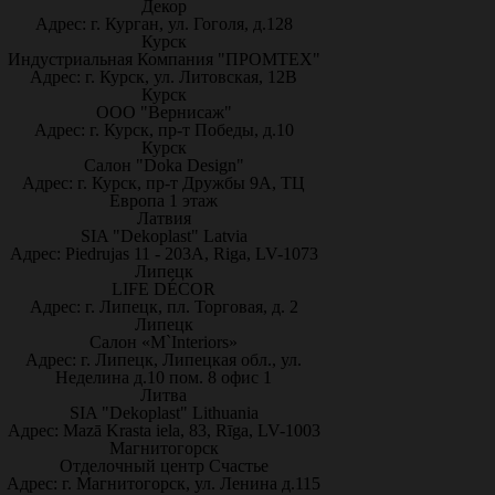
Декор
Адрес: г. Курган, ул. Гоголя, д.128
Курск
Индустриальная Компания "ПРОМТЕХ"
Адрес: г. Курск, ул. Литовская, 12В
Курск
ООО "Вернисаж"
Адрес: г. Курск, пр-т Победы, д.10
Курск
Салон "Doka Design"
Адрес: г. Курск, пр-т Дружбы 9А, ТЦ
Европа 1 этаж
Латвия
SIA "Dekoplast" Latvia
Адрес: Piedrujas 11 - 203A, Riga, LV-1073
Липецк
LIFE DÉCOR
Адрес: г. Липецк, пл. Торговая, д. 2
Липецк
Салон «M`Interiors»
Адрес: г. Липецк, Липецкая обл., ул.
Неделина д.10 пом. 8 офис 1
Литва
SIA "Dekoplast" Lithuania
Адрес: Mazā Krasta iela, 83, Rīga, LV-1003
Магнитогорск
Отделочный центр Счастье
Адрес: г. Магнитогорск, ул. Ленина д.115