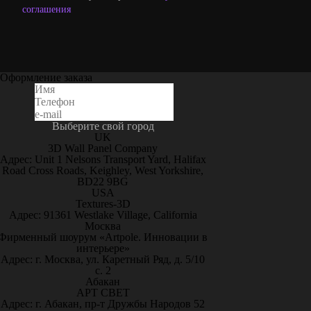
соглашения
Оформление заказа
Выберите свой город
UK
3D Wall Panel Company
Адрес: Unit 1 Nelsons Transport Yard, Halifax
Road Cross Roads, Keighley, West Yorkshire,
BD22 9BG
USA
Textures-3D
Адрес: 91361 Westlake Village, California
Москва
Фирменный шоурум «Artpole. Инновации в
интерьере»
Адрес: г. Москва, ул. Каретный Ряд, д. 5/10
с. 2
Абакан
АРТ СВЕТ
Адрес: г. Абакан, пр-т Дружбы Народов 52