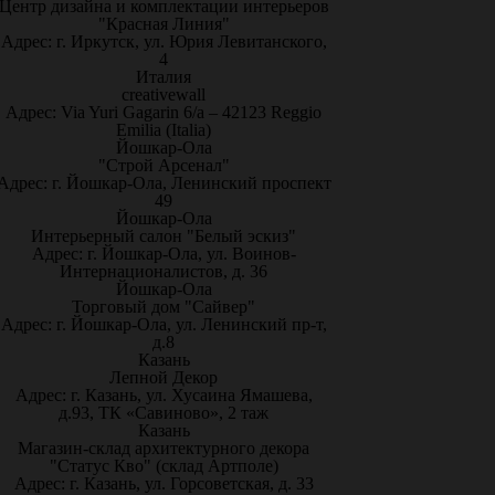
Центр дизайна и комплектации интерьеров
"Красная Линия"
Адрес: г. Иркутск, ул. Юрия Левитанского,
4
Италия
creativewall
Адрес: Via Yuri Gagarin 6/a – 42123 Reggio
Emilia (Italia)
Йошкар-Ола
"Строй Арсенал"
Адрес: г. Йошкар-Ола, Ленинский проспект
49
Йошкар-Ола
Интерьерный салон "Белый эскиз"
Адрес: г. Йошкар-Ола, ул. Воинов-
Интернационалистов, д. 36
Йошкар-Ола
Торговый дом "Сайвер"
Адрес: г. Йошкар-Ола, ул. Ленинский пр-т,
д.8
Казань
Лепной Декор
Адрес: г. Казань, ул. Хусаина Ямашева,
д.93, ТК «Савиново», 2 таж
Казань
Магазин-склад архитектурного декора
"Статус Кво" (склад Артполе)
Адрес: г. Казань, ул. Горсоветская, д. 33