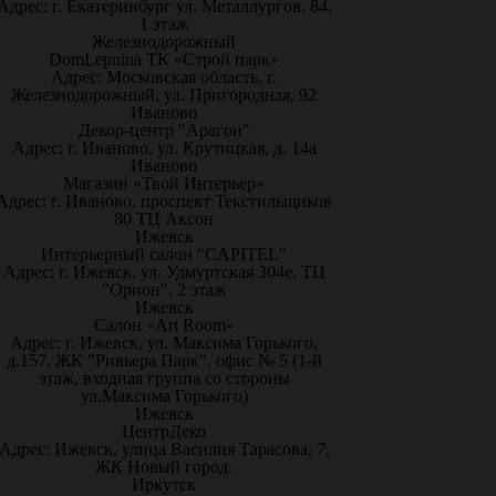
Адрес: г. Екатеринбург ул. Металлургов, 84,
1 этаж
Железнодорожный
DomLepnina ТК «Строй парк»
Адрес: Московская область, г.
Железнодорожный, ул. Пригородная, 92
Иваново
Декор-центр "Арагон"
Адрес: г. Иваново, ул. Крутицкая, д. 14а
Иваново
Магазин «Твой Интерьер»
Адрес: г. Иваново, проспект Текстильщиков
80 ТЦ Аксон
Ижевск
Интерьерный салон "CAPITEL"
Адрес: г. Ижевск, ул. Удмуртская 304е, ТЦ
"Орион", 2 этаж
Ижевск
Салон «Art Room»
Адрес: г. Ижевск, ул. Максима Горького,
д.157, ЖК "Ривьера Парк", офис № 5 (1-й
этаж, входная группа со стороны
ул.Максима Горького)
Ижевск
ЦентрДеко
Адрес: Ижевск, улица Василия Тарасова, 7,
ЖК Новый город.
Иркутск