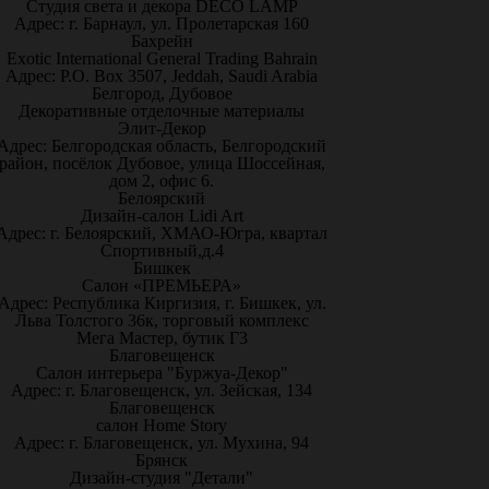
Студия света и декора DECO LAMP
Адрес: г. Барнаул, ул. Пролетарская 160
Бахрейн
Exotic International General Trading Bahrain
Адрес: P.O. Box 3507, Jeddah, Saudi Arabia
Белгород, Дубовое
Декоративные отделочные материалы
Элит-Декор
Адрес: Белгородская область, Белгородский
район, посёлок Дубовое, улица Шоссейная,
дом 2, офис 6.
Белоярский
Дизайн-салон Lidi Art
Адрес: г. Белоярский, ХМАО-Югра, квартал
Спортивный,д.4
Бишкек
Салон «ПРЕМЬЕРА»
Адрес: Республика Киргизия, г. Бишкек, ул.
Льва Толстого 36к, торговый комплекс
Мега Мастер, бутик Г3
Благовещенск
Салон интерьера "Буржуа-Декор"
Адрес: г. Благовещенск, ул. Зейская, 134
Благовещенск
салон Home Story
Адрес: г. Благовещенск, ул. Мухина, 94
Брянск
Дизайн-студия "Детали"