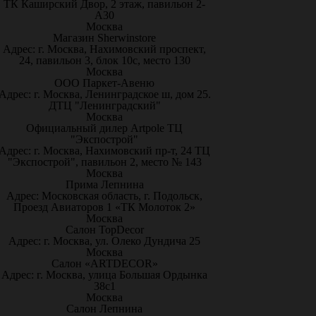
ТК Каширский Двор, 2 этаж, павильон 2-
А30
Москва
Магазин Sherwinstore
Адрес: г. Москва, Нахимовский проспект,
24, павильон 3, блок 10с, место 130
Москва
ООО Паркет-Авeню
Адрес: г. Москва, Ленинградское ш, дом 25.
ДТЦ "Ленинградский"
Москва
Официальный дилер Artpole ТЦ
"Экспострой"
Адрес: г. Москва, Нахимовский пр-т, 24 ТЦ
"Экспострой", павильон 2, место № 143
Москва
Прима Лепнина
Адрес: Московская область, г. Подольск,
Проезд Авиаторов 1 «ТК Молоток 2»
Москва
Салон TopDecor
Адрес: г. Москва, ул. Олеко Дундича 25
Москва
Салон «ARTDECOR»
Адрес: г. Москва, улица Большая Ордынка
38с1
Москва
Салон Лепнина