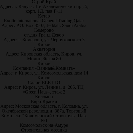
Строй Край
Адрес: г. Калуга, 1-й Академический пр., 5,
корп. 1Д, пав Г-11
Катар
Exotic International General Trading Qatar
Адрес: P.O. Box 3507, Jeddah, Saudi Arabia
Кемерово
студия Гранд Декор
Адрес: г. Кемерово, ул. Черняховского 3
Киров
Акватория
Адрес: Кировская область, Киров, ул.
Милицейская 80
Киров
Компания «Ванная&Комната»
Адрес: г. Киров, ул. Комсомольская, дом 14
Киров
Салон ELETTO
Адрес: г. Киров, ул. Ленина, д. 205, ТЦ
«Green Haus», этаж 2
Коломна
Евро-Краски
Адрес: Московская область, г. Коломна, ул.
Октябрьской революции, 387а, Торговый
Комплекс "Коломенский Строитель" Пав.
№1
Комсомольск-на-Амуре
Строительная мозаика