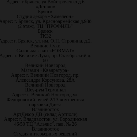
Адрес: г.Брянск, ул Войстроченко д.6
«Детали»
Брянск
Студия декора «Хамелеон»
Адрес: г. Брянск, ул. Красноармейская д.93б
(2 этаж), ТЦ "ПРОФИЛЬ"
Брянск
ТК32
Адрес: г. Брянск, ул. им. О.Н. Строкина, д.2.
Великие Луки
Салон-магазин «FORMAT»
Адрес: г. Великие Луки, пр. Октябрьский д.
60
Великий Новгород
Магазин «Квадратура»
Адрес: г. Великий Новгород, пр.
Александра Корсунова, 28А
Великий Новгород
Шоу-рум Терминал
Адрес: г. Великий Новгород ул.
Федоровский ручей 2/13 внутренняя
парковка Диеза
Владивосток
АртДекор-ДВ (склад Артполе)
Адрес: г. Владивосток, ул. Бородинская
46/50 ТЦ "Альянс", пав. № 26
Владивосток
Студия интерьерных решений