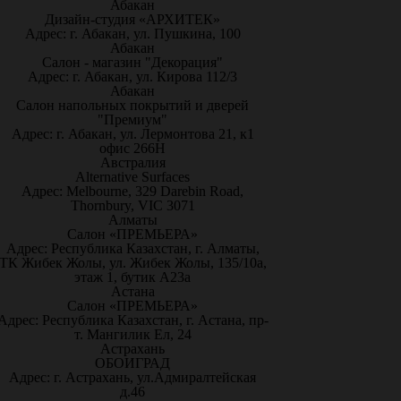
Абакан
Дизайн-студия «АРХИТЕК»
Адрес: г. Абакан, ул. Пушкина, 100
Абакан
Салон - магазин "Декорация"
Адрес: г. Абакан, ул. Кирова 112/3
Абакан
Салон напольных покрытий и дверей
"Премиум"
Адрес: г. Абакан, ул. Лермонтова 21, к1
офис 266Н
Австралия
Alternative Surfaces
Адрес: Melbourne, 329 Darebin Road,
Thornbury, VIC 3071
Алматы
Салон «ПРЕМЬЕРА»
Адрес: Республика Казахстан, г. Алматы,
ТК Жибек Жолы, ул. Жибек Жолы, 135/10а,
этаж 1, бутик А23а
Астана
Салон «ПРЕМЬЕРА»
Адрес: Республика Казахстан, г. Астана, пр-
т. Мангилик Ел, 24
Астрахань
ОБОИГРАД
Адрес: г. Астрахань, ул.Адмиралтейская
д.46