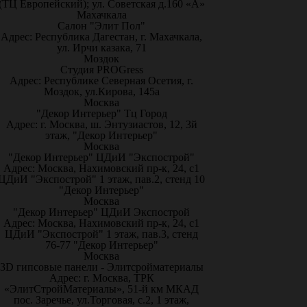
(ТЦ Европейский); ул. Советская д.160 «А»
Махачкала
Салон "Элит Пол"
Адрес: Республика Дагестан, г. Махачкала,
ул. Ирчи казака, 71
Моздок
Студия PROGress
Адрес: Республике Северная Осетия, г.
Моздок, ул.Кирова, 145а
Москва
"Декор Интерьер" Тц Город
Адрес: г. Москва, ш. Энтузиастов, 12, 3й
этаж, "Декор Интерьер"
Москва
"Декор Интерьер" ЦДиИ "Экспострой"
Адрес: Москва, Нахимовский пр-к, 24, с1
ЦДиИ "Экспострой" 1 этаж, пав.2, стенд 10
"Декор Интерьер"
Москва
"Декор Интерьер" ЦДиИ Экспострой
Адрес: Москва, Нахимовский пр-к, 24, с1
ЦДиИ "Экспострой" 1 этаж, пав.3, стенд
76-77 "Декор Интерьер"
Москва
3D гипсовые панели - Элитсройматериалы
Адрес: г. Москва, ТРК
«ЭлитСтройМатериалы», 51-й км МКАД
пос. Заречье, ул.Торговая, с.2, 1 этаж,