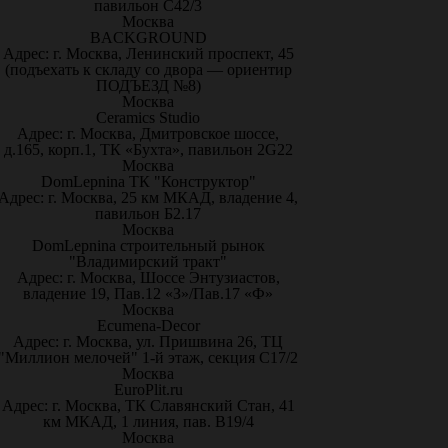
павильон С42/3
Москва
BACKGROUND
Адрес: г. Москва, Ленинский проспект, 45
(подъехать к складу со двора — ориентир
ПОДЪЕЗД №8)
Москва
Ceramics Studio
Адрес: г. Москва, Дмитровское шоссе,
д.165, корп.1, ТК «Бухта», павильон 2G22
Москва
DomLepnina ТК "Конструктор"
Адрес: г. Москва, 25 км МКАД, владение 4,
павильон Б2.17
Москва
DomLepnina строительный рынок
"Владимирский тракт"
Адрес: г. Москва, Шоссе Энтузиастов,
владение 19, Пав.12 «З»/Пав.17 «Ф»
Москва
Ecumena-Decor
Адрес: г. Москва, ул. Пришвина 26, ТЦ
"Миллион мелочей" 1-й этаж, секция С17/2
Москва
EuroPlit.ru
Адрес: г. Москва, ТК Славянский Стан, 41
км МКАД, 1 линия, пав. В19/4
Москва