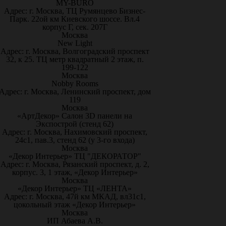
MY-BURO
Адрес: г. Москва, ТЦ Румянцево Бизнес-
Парк. 22ой км Киевского шоссе. Вл.4
корпус Г, сек. 207Г
Москва
New Light
Адрес: г. Москва, Волгоградский проспект
32, к 25. ТЦ метр квадратный 2 этаж, п.
199-122
Москва
Nobby Rooms
Адрес: г. Москва, Ленинский проспект, дом
119
Москва
«АртДекор» Салон 3D панели на
Экспострой (стенд 62)
Адрес: г. Москва, Нахимовский проспект,
24с1, пав.3, стенд 62 (у 3-го входа)
Москва
«Декор Интерьер» ТЦ "ДЕКОРАТОР"
Адрес: г. Москва, Рязанский проспект, д. 2,
корпус. 3, 1 этаж, «Декор Интерьер»
Москва
«Декор Интерьер» ТЦ «ЛЕНТА»
Адрес: г. Москва, 47й км МКАД, вл31с1,
цокольный этаж «Декор Интерьер»
Москва
ИП Абаева А.В.