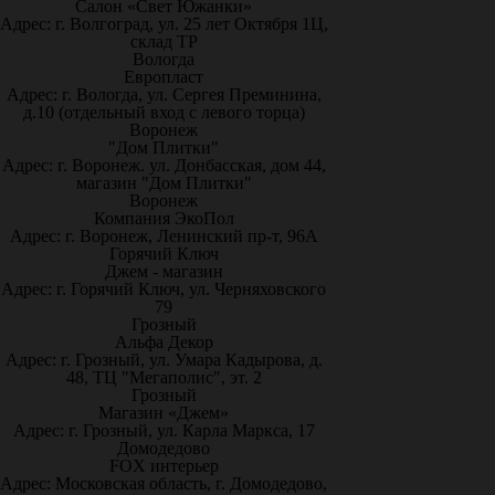
Салон «Свет Южанки»
Адрес: г. Волгоград, ул. 25 лет Октября 1Ц,
склад ТР
Вологда
Европласт
Адрес: г. Вологда, ул. Сергея Преминина,
д.10 (отдельный вход с левого торца)
Воронеж
"Дом Плитки"
Адрес: г. Воронеж. ул. Донбасская, дом 44,
магазин "Дом Плитки"
Воронеж
Компания ЭкоПол
Адрес: г. Воронеж, Ленинский пр-т, 96А
Горячий Ключ
Джем - магазин
Адрес: г. Горячий Ключ, ул. Черняховского
79
Грозный
Альфа Декор
Адрес: г. Грозный, ул. Умара Кадырова, д.
48, ТЦ "Мегаполис", эт. 2
Грозный
Магазин «Джем»
Адрес: г. Грозный, ул. Карла Маркса, 17
Домодедово
FOX интерьер
Адрес: Московская область, г. Домодедово,